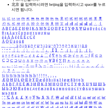
北京 을 입력하시려면
beijing
을 입력하시고 space를 누르
시면 됩니다.
ㅥ
ㅦ
ㅧ
ㅨ
ㅩ
ㅪ
ㅫ
ㅬ
ㅭ
ㅮ
ㅯ
ㅰ
ㅱ
ㅲ
ㅳ
ㅴ
ㅵ
ㅶ
ㅷ
ㅸ
ㅹ
ㅺ
ㅻ
ㅼ
ㅽ
ㅾ
ㅿ
ㆀ
ㆁ
ㆂ
ㆃ
ㆄ
ㆅ
ㆆ
ㆇ
ㆈ
ㆉ
ㆊ
ㆋ
ㆌ
ㆍ
ㆎ
Α
Β
Γ
Δ
Ε
Ζ
Η
Θ
Ι
Κ
Λ
Μ
Ν
Ξ
Ο
Π
Ρ
Σ
Τ
Υ
Φ
Χ
Ψ
Ω
α
β
γ
δ
ε
ζ
η
θ
ι
κ
λ
μ
ν
ξ
ο
π
ρ
σ
τ
υ
φ
χ
ψ
ω
á
à
Á
À
é
è
É
È
ç
Ç
ê
Ä
Ö
Ü
ä
ö
ü
ß
ְ
ֳ
ֲ
ֱ
ָ
ַ
ֵ
ֶ
ִ
ֹ
ּ
ֻ
ׂ
ׁ
ּ
ב
ה
נ
מ
צ
ת
ץ
ש
ד
ג
כ
ע
י
ח
ל
ך
ף
ק
ר
א
ט
ו
ן
ם
פ
‘
’
“
”
〔
〕
〈
〉
「
」
『
』
【
】
＂
（
）
［
］
｛
｝
±
×
÷
≠
≤
≥
∞
∴
♂
♀
∠
⊥
⌒
∂
∇
≡
≒
≪
≫
√
∽
∝
∵
∫
∬
∈
∋
⊆
⊇
⊂
⊃
∪
∩
∧
∨
￢
⇒
⇔
∀
∃
∮
∑
∏
＋
－
＜
＝
＞
、
。
·
‥
…
¨
〃
―
∥
＼
∼
´
～
ˇ
˘
˝
˚
˙
¸
˛
¡
¿
ː
！
＇
，
．
／
：
；
？
＾
＿
｀
｜
½
⅓
⅔
¼
¾
⅛
⅜
⅝
⅞
¹
²
³
⁴
ⁿ
₁
₂
₃
₄
Æ
Ð
Ħ
Ĳ
Ł
Ø
Œ
Þ
Ŧ
Ŋ
æ
đ
ð
ħ
ı
ĳ
ĸ
ŀ
ł
ø
œ
ß
þ
ŧ
ŋ
ŉ
А
Б
В
Г
Д
Е
Ё
Ж
З
И
Й
К
Л
М
Н
О
П
Р
С
Т
У
Ф
Х
Ц
Ч
Ш
Щ
Ъ
Ы
Ь
Э
Ю
Я
а
б
в
г
д
е
ё
ж
з
и
й
к
л
м
н
о
п
р
с
т
у
ф
х
ц
ч
ш
щ
ъ
ы
ь
э
ю
я
′
″
℃
Å
￠
￡
￥
¤
℉
‰
＄
％
Ｆ
￦
㎕
㎖
㎗
ℓ
㎘
㏄
㎣
㎤
㎥
㎦
㎙
㎚
㎛
㎜
㎝
㎞
㎟
㎠
㎡
㎢
㏊
㎍
㎎
㎏
㏏
㎈
㎉
㏈
㎧
㎨
㎰
㎱
㎲
㎳
㎴
㎵
㎶
㎷
㎸
㎹
㎀
㎁
㎂
㎃
㎄
㎺
㎻
㎽
㎾
㎿
㎐
㎑