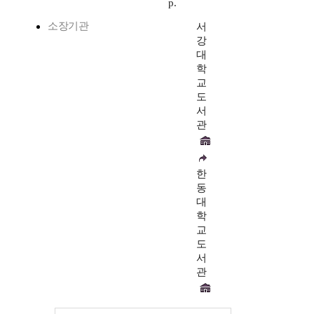
p.
소장기관
서
강
대
학
교
도
서
관
한
동
대
학
교
도
서
관