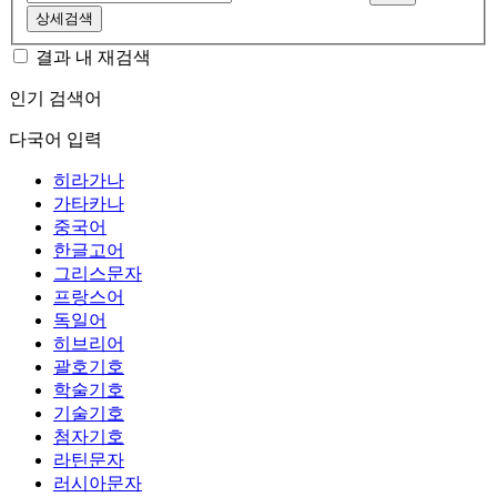
상세검색
결과 내 재검색
인기 검색어
다국어 입력
히라가나
가타카나
중국어
한글고어
그리스문자
프랑스어
독일어
히브리어
괄호기호
학술기호
기술기호
첨자기호
라틴문자
러시아문자