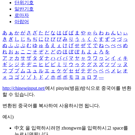
단위기호
일반기호
로마자
아랍어
あ
ぁ
か
が
さ
ざ
た
だ
な
は
ば
ぱ
ま
や
ゃ
ら
わ
ゎ
ん
い
ぃ
き
ぎ
し
じ
ち
ぢ
に
ひ
び
ぴ
み
り
う
ぅ
く
ぐ
す
ず
つ
づ
っ
ぬ
ふ
ぶ
ぷ
む
ゆ
ゅ
る
え
ぇ
け
げ
せ
ぜ
て
で
ね
へ
べ
ぺ
め
れ
お
ぉ
こ
ご
そ
ぞ
と
ど
の
ほ
ぼ
ぽ
も
よ
ょ
ろ
を
ア
ァ
カ
サ
ザ
タ
ダ
ナ
ハ
バ
パ
マ
ヤ
ャ
ラ
ワ
ヮ
ン
イ
ィ
キ
ギ
シ
ジ
チ
ヂ
ニ
ヒ
ビ
ピ
ミ
リ
ウ
ゥ
ク
グ
ス
ズ
ツ
ヅ
ッ
ヌ
フ
ブ
プ
ム
ユ
ュ
ル
エ
ェ
ケ
ゲ
セ
ゼ
テ
デ
ヘ
ベ
ペ
メ
レ
オ
ォ
コ
ゴ
ソ
ゾ
ト
ド
ノ
ホ
ボ
ポ
モ
ヨ
ョ
ロ
ヲ
―
http://chineseinput.net/
에서 pinyin(병음)방식으로 중국어를 변환
할 수 있습니다.
변환된 중국어를 복사하여 사용하시면 됩니다.
예시)
中文 을 입력하시려면
zhongwen
을 입력하시고 space를
누르시면됩니다.