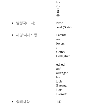
반
단
행
본
발행국(도시)
New
York(State)
서명/저자사항
Parents
are
lovers
/
Chuck
Gallagher
;
edited
and
arranged
by
Bob
Blewett,
Lois
Blewett.
형태사항
142