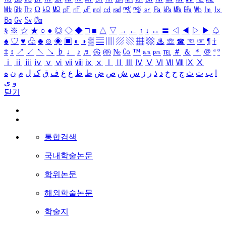
㎒
㎓
㎔
Ω
㏀
㏁
㎊
㎋
㎌
㏖
㏅
㎭
㎮
㎯
㏛
㎩
㎪
㎫
㎬
㏝
㏐
㏓
㏃
㏉
㏜
㏆
§
※
☆
★
○
●
◎
◇
◆
□
■
△
▽
→
←
↑
↓
↔
〓
◁
◀
▷
▶
♤
♠
♡
♥
♧
♣
⊙
◈
▣
◐
◑
▒
▤
▥
▨
▧
▦
▩
♨
☏
☎
☜
☞
¶
†
‡
↕
↗
↙
↖
↘
♭
♩
♪
♬
㉿
㈜
№
㏇
™
㏂
㏘
℡
＃
＆
＊
＠
ª
º
ⅰ
ⅱ
ⅲ
ⅳ
ⅴ
ⅵ
ⅶ
ⅷ
ⅸ
ⅹ
Ⅰ
Ⅱ
Ⅲ
Ⅳ
Ⅴ
Ⅵ
Ⅶ
Ⅷ
Ⅸ
Ⅹ
ا
ب
ت
ث
ج
ح
خ
د
ذ
ر
ز
س
ش
ص
ض
ط
ظ
ع
غ
ف
ق
ک
ل
م
ن
ه
و
ی
닫기
통합검색
국내학술논문
학위논문
해외학술논문
학술지