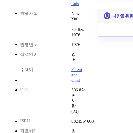
Lois
발행사항
New
나만을 위한
York
:
Sadlier,
1976
발행연도
1976
작성언어
영
어
주제어
Parent
and
child
DDC
306.874
판
사
항
(20)
ISBN
0821564668
자료형태
일