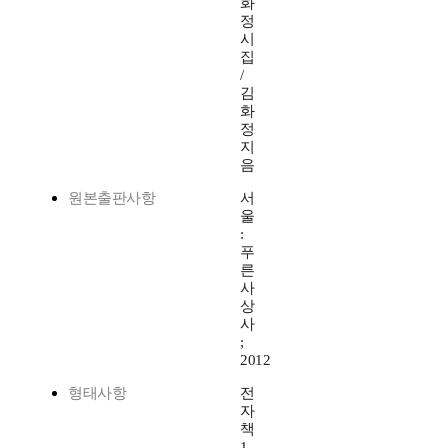
화
정
시
집
/
김
화
정
지
음
원본출판사항
서
울
:
푸
른
사
상
사
;
2012
형태사항
전
자
책
1