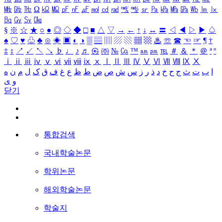
㎒
㎓
㎔
Ω
㏀
㏁
㎊
㎋
㎌
㏖
㏅
㎭
㎮
㎯
㏛
㎩
㎪
㎫
㎬
㏝
㏐
㏓
㏃
㏉
㏜
㏆
§
※
☆
★
○
●
◎
◇
◆
□
■
△
▽
→
←
↑
↓
↔
〓
◁
◀
▷
▶
♤
♠
♡
♥
♧
♣
⊙
◈
▣
◐
◑
▒
▤
▥
▨
▧
▦
▩
♨
☏
☎
☜
☞
¶
†
‡
↕
↗
↙
↖
↘
♭
♩
♪
♬
㉿
㈜
№
㏇
™
㏂
㏘
℡
＃
＆
＊
＠
ª
º
ⅰ
ⅱ
ⅲ
ⅳ
ⅴ
ⅵ
ⅶ
ⅷ
ⅸ
ⅹ
Ⅰ
Ⅱ
Ⅲ
Ⅳ
Ⅴ
Ⅵ
Ⅶ
Ⅷ
Ⅸ
Ⅹ
ا
ب
ت
ث
ج
ح
خ
د
ذ
ر
ز
س
ش
ص
ض
ط
ظ
ع
غ
ف
ق
ک
ل
م
ن
ه
و
ی
닫기
통합검색
국내학술논문
학위논문
해외학술논문
학술지