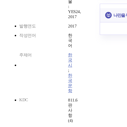
울
:
YES24,
나만을 
2017
발행연도
2017
작성언어
한
국
어
주제어
한
국
시
;
한
국
문
학
KDC
811.6
판
사
항
(4)