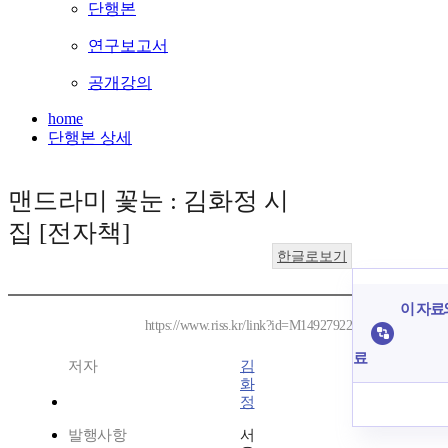
단행본
연구보고서
공개강의
home
단행본 상세
맨드라미 꽃눈 : 김화정 시
집 [전자책]
한글로보기
이 자료와
https://www.riss.kr/link?id=M14927922
료
저자
김
화
정
발행사항
서