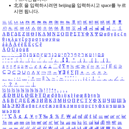
北京 을 입력하시려면
beijing
을 입력하시고 space를 누르
시면 됩니다.
ㅥ
ㅦ
ㅧ
ㅨ
ㅩ
ㅪ
ㅫ
ㅬ
ㅭ
ㅮ
ㅯ
ㅰ
ㅱ
ㅲ
ㅳ
ㅴ
ㅵ
ㅶ
ㅷ
ㅸ
ㅹ
ㅺ
ㅻ
ㅼ
ㅽ
ㅾ
ㅿ
ㆀ
ㆁ
ㆂ
ㆃ
ㆄ
ㆅ
ㆆ
ㆇ
ㆈ
ㆉ
ㆊ
ㆋ
ㆌ
ㆍ
ㆎ
Α
Β
Γ
Δ
Ε
Ζ
Η
Θ
Ι
Κ
Λ
Μ
Ν
Ξ
Ο
Π
Ρ
Σ
Τ
Υ
Φ
Χ
Ψ
Ω
α
β
γ
δ
ε
ζ
η
θ
ι
κ
λ
μ
ν
ξ
ο
π
ρ
σ
τ
υ
φ
χ
ψ
ω
á
à
Á
À
é
è
É
È
ç
Ç
ê
Ä
Ö
Ü
ä
ö
ü
ß
ְ
ֳ
ֲ
ֱ
ָ
ַ
ֵ
ֶ
ִ
ֹ
ּ
ֻ
ׂ
ׁ
ּ
ב
ה
נ
מ
צ
ת
ץ
ש
ד
ג
כ
ע
י
ח
ל
ך
ף
ק
ר
א
ט
ו
ן
ם
פ
‘
’
“
”
〔
〕
〈
〉
「
」
『
』
【
】
＂
（
）
［
］
｛
｝
±
×
÷
≠
≤
≥
∞
∴
♂
♀
∠
⊥
⌒
∂
∇
≡
≒
≪
≫
√
∽
∝
∵
∫
∬
∈
∋
⊆
⊇
⊂
⊃
∪
∩
∧
∨
￢
⇒
⇔
∀
∃
∮
∑
∏
＋
－
＜
＝
＞
、
。
·
‥
…
¨
〃
―
∥
＼
∼
´
～
ˇ
˘
˝
˚
˙
¸
˛
¡
¿
ː
！
＇
，
．
／
：
；
？
＾
＿
｀
｜
½
⅓
⅔
¼
¾
⅛
⅜
⅝
⅞
¹
²
³
⁴
ⁿ
₁
₂
₃
₄
Æ
Ð
Ħ
Ĳ
Ł
Ø
Œ
Þ
Ŧ
Ŋ
æ
đ
ð
ħ
ı
ĳ
ĸ
ŀ
ł
ø
œ
ß
þ
ŧ
ŋ
ŉ
А
Б
В
Г
Д
Е
Ё
Ж
З
И
Й
К
Л
М
Н
О
П
Р
С
Т
У
Ф
Х
Ц
Ч
Ш
Щ
Ъ
Ы
Ь
Э
Ю
Я
а
б
в
г
д
е
ё
ж
з
и
й
к
л
м
н
о
п
р
с
т
у
ф
х
ц
ч
ш
щ
ъ
ы
ь
э
ю
я
′
″
℃
Å
￠
￡
￥
¤
℉
‰
＄
％
Ｆ
￦
㎕
㎖
㎗
ℓ
㎘
㏄
㎣
㎤
㎥
㎦
㎙
㎚
㎛
㎜
㎝
㎞
㎟
㎠
㎡
㎢
㏊
㎍
㎎
㎏
㏏
㎈
㎉
㏈
㎧
㎨
㎰
㎱
㎲
㎳
㎴
㎵
㎶
㎷
㎸
㎹
㎀
㎁
㎂
㎃
㎄
㎺
㎻
㎽
㎾
㎿
㎐
㎑