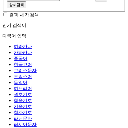
상세검색
결과 내 재검색
인기 검색어
다국어 입력
히라가나
가타카나
중국어
한글고어
그리스문자
프랑스어
독일어
히브리어
괄호기호
학술기호
기술기호
첨자기호
라틴문자
러시아문자