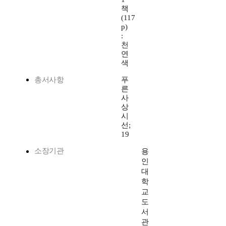
책
(117
p)
:
천
연
색
총서사항
푸
른
사
상
시
선;
19
소장기관
용
인
대
학
교
도
서
관