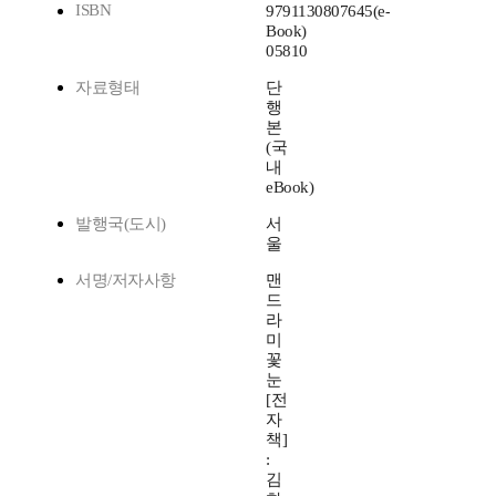
ISBN
9791130807645(e-
Book)
05810
자료형태
단
행
본
(국
내
eBook)
발행국(도시)
서
울
서명/저자사항
맨
드
라
미
꽃
눈
[전
자
책]
:
김