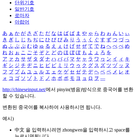
단위기호
일반기호
로마자
아랍어
あ
ぁ
か
が
さ
ざ
た
だ
な
は
ば
ぱ
ま
や
ゃ
ら
わ
ゎ
ん
い
ぃ
き
ぎ
し
じ
ち
ぢ
に
ひ
び
ぴ
み
り
う
ぅ
く
ぐ
す
ず
つ
づ
っ
ぬ
ふ
ぶ
ぷ
む
ゆ
ゅ
る
え
ぇ
け
げ
せ
ぜ
て
で
ね
へ
べ
ぺ
め
れ
お
ぉ
こ
ご
そ
ぞ
と
ど
の
ほ
ぼ
ぽ
も
よ
ょ
ろ
を
ア
ァ
カ
サ
ザ
タ
ダ
ナ
ハ
バ
パ
マ
ヤ
ャ
ラ
ワ
ヮ
ン
イ
ィ
キ
ギ
シ
ジ
チ
ヂ
ニ
ヒ
ビ
ピ
ミ
リ
ウ
ゥ
ク
グ
ス
ズ
ツ
ヅ
ッ
ヌ
フ
ブ
プ
ム
ユ
ュ
ル
エ
ェ
ケ
ゲ
セ
ゼ
テ
デ
ヘ
ベ
ペ
メ
レ
オ
ォ
コ
ゴ
ソ
ゾ
ト
ド
ノ
ホ
ボ
ポ
モ
ヨ
ョ
ロ
ヲ
―
http://chineseinput.net/
에서 pinyin(병음)방식으로 중국어를 변환
할 수 있습니다.
변환된 중국어를 복사하여 사용하시면 됩니다.
예시)
中文 을 입력하시려면
zhongwen
을 입력하시고 space를
누르시면됩니다.