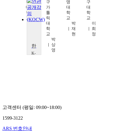
원
구
명
구
대
가
대
대
학
톨
학
학
교
릭
교
교
변
대
박
이
승
학
재
희
구
교
현
정
박
상
한국문학개론
영
K-
MOOC
국
제
사
이
버
대
학
교
염
고객센터 (평일: 09:00~18:00)
형
운
1599-3122
ARS 번호안내