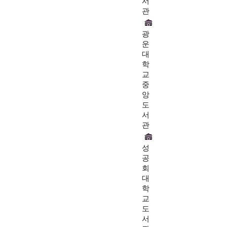
서
관
광
운
대
학
교
중
앙
도
서
관
성
공
회
대
학
교
도
서