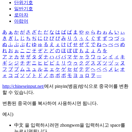
단위기호
일반기호
로마자
아랍어
あ
ぁ
か
が
さ
ざ
た
だ
な
は
ば
ぱ
ま
や
ゃ
ら
わ
ゎ
ん
い
ぃ
き
ぎ
し
じ
ち
ぢ
に
ひ
び
ぴ
み
り
う
ぅ
く
ぐ
す
ず
つ
づ
っ
ぬ
ふ
ぶ
ぷ
む
ゆ
ゅ
る
え
ぇ
け
げ
せ
ぜ
て
で
ね
へ
べ
ぺ
め
れ
お
ぉ
こ
ご
そ
ぞ
と
ど
の
ほ
ぼ
ぽ
も
よ
ょ
ろ
を
ア
ァ
カ
サ
ザ
タ
ダ
ナ
ハ
バ
パ
マ
ヤ
ャ
ラ
ワ
ヮ
ン
イ
ィ
キ
ギ
シ
ジ
チ
ヂ
ニ
ヒ
ビ
ピ
ミ
リ
ウ
ゥ
ク
グ
ス
ズ
ツ
ヅ
ッ
ヌ
フ
ブ
プ
ム
ユ
ュ
ル
エ
ェ
ケ
ゲ
セ
ゼ
テ
デ
ヘ
ベ
ペ
メ
レ
オ
ォ
コ
ゴ
ソ
ゾ
ト
ド
ノ
ホ
ボ
ポ
モ
ヨ
ョ
ロ
ヲ
―
http://chineseinput.net/
에서 pinyin(병음)방식으로 중국어를 변환
할 수 있습니다.
변환된 중국어를 복사하여 사용하시면 됩니다.
예시)
中文 을 입력하시려면
zhongwen
을 입력하시고 space를
누르시면됩니다.