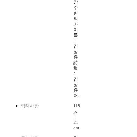
장
주
변
의
아
이
들
:
김
상
윤
詩
集
/
김
상
윤
저.
형태사항
118
p.
;
21
cm.