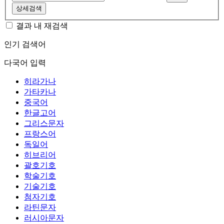
상세검색
결과 내 재검색
인기 검색어
다국어 입력
히라가나
가타카나
중국어
한글고어
그리스문자
프랑스어
독일어
히브리어
괄호기호
학술기호
기술기호
첨자기호
라틴문자
러시아문자