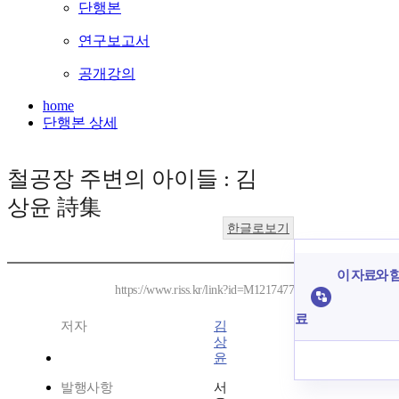
단행본
연구보고서
공개강의
home
단행본 상세
철공장 주변의 아이들 : 김
상윤 詩集
한글로보기
이 자료와 함
https://www.riss.kr/link?id=M1217477
료
저자
김
상
윤
발행사항
서