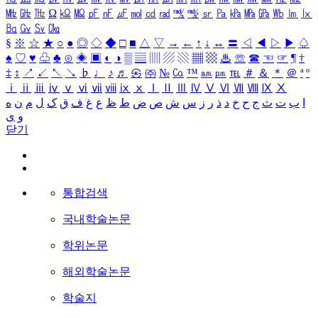
㎒
㎓
㎔
Ω
㏀
㏁
㎊
㎋
㎌
㏖
㏅
㎭
㎮
㎯
㏛
㎩
㎪
㎫
㎬
㏝
㏐
㏓
㏃
㏉
㏜
㏆
§
※
☆
★
○
●
◎
◇
◆
□
■
△
▽
→
←
↑
↓
↔
〓
◁
◀
▷
▶
♤
♠
♡
♥
♧
♣
⊙
◈
▣
◐
◑
▒
▤
▥
▨
▧
▦
▩
♨
☏
☎
☜
☞
¶
†
‡
↕
↗
↙
↖
↘
♭
♩
♪
♬
㉿
㈜
№
㏇
™
㏂
㏘
℡
＃
＆
＊
＠
ª
º
ⅰ
ⅱ
ⅲ
ⅳ
ⅴ
ⅵ
ⅶ
ⅷ
ⅸ
ⅹ
Ⅰ
Ⅱ
Ⅲ
Ⅳ
Ⅴ
Ⅵ
Ⅶ
Ⅷ
Ⅸ
Ⅹ
ا
ب
ت
ث
ج
ح
خ
د
ذ
ر
ز
س
ش
ص
ض
ط
ظ
ع
غ
ف
ق
ک
ل
م
ن
ه
و
ی
닫기
통합검색
국내학술논문
학위논문
해외학술논문
학술지