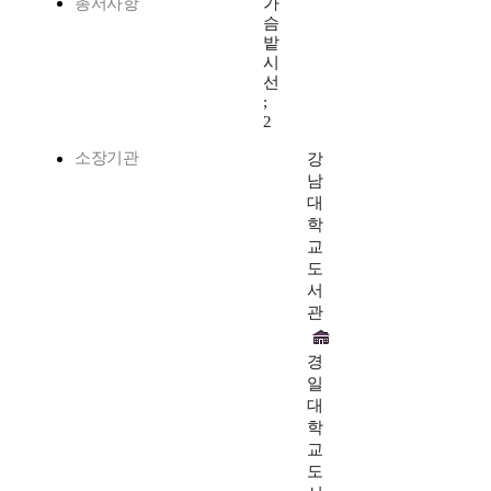
총서사항
가
슴
밭
시
선
;
2
소장기관
강
남
대
학
교
도
서
관
경
일
대
학
교
도