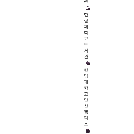
관
한
림
대
학
교
도
서
관
한
양
대
학
교
안
산
캠
퍼
스