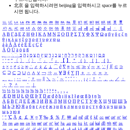
北京 을 입력하시려면
beijing
을 입력하시고 space를 누르
시면 됩니다.
ㅥ
ㅦ
ㅧ
ㅨ
ㅩ
ㅪ
ㅫ
ㅬ
ㅭ
ㅮ
ㅯ
ㅰ
ㅱ
ㅲ
ㅳ
ㅴ
ㅵ
ㅶ
ㅷ
ㅸ
ㅹ
ㅺ
ㅻ
ㅼ
ㅽ
ㅾ
ㅿ
ㆀ
ㆁ
ㆂ
ㆃ
ㆄ
ㆅ
ㆆ
ㆇ
ㆈ
ㆉ
ㆊ
ㆋ
ㆌ
ㆍ
ㆎ
Α
Β
Γ
Δ
Ε
Ζ
Η
Θ
Ι
Κ
Λ
Μ
Ν
Ξ
Ο
Π
Ρ
Σ
Τ
Υ
Φ
Χ
Ψ
Ω
α
β
γ
δ
ε
ζ
η
θ
ι
κ
λ
μ
ν
ξ
ο
π
ρ
σ
τ
υ
φ
χ
ψ
ω
á
à
Á
À
é
è
É
È
ç
Ç
ê
Ä
Ö
Ü
ä
ö
ü
ß
ְ
ֳ
ֲ
ֱ
ָ
ַ
ֵ
ֶ
ִ
ֹ
ּ
ֻ
ׂ
ׁ
ּ
ב
ה
נ
מ
צ
ת
ץ
ש
ד
ג
כ
ע
י
ח
ל
ך
ף
ק
ר
א
ט
ו
ן
ם
פ
‘
’
“
”
〔
〕
〈
〉
「
」
『
』
【
】
＂
（
）
［
］
｛
｝
±
×
÷
≠
≤
≥
∞
∴
♂
♀
∠
⊥
⌒
∂
∇
≡
≒
≪
≫
√
∽
∝
∵
∫
∬
∈
∋
⊆
⊇
⊂
⊃
∪
∩
∧
∨
￢
⇒
⇔
∀
∃
∮
∑
∏
＋
－
＜
＝
＞
、
。
·
‥
…
¨
〃
―
∥
＼
∼
´
～
ˇ
˘
˝
˚
˙
¸
˛
¡
¿
ː
！
＇
，
．
／
：
；
？
＾
＿
｀
｜
½
⅓
⅔
¼
¾
⅛
⅜
⅝
⅞
¹
²
³
⁴
ⁿ
₁
₂
₃
₄
Æ
Ð
Ħ
Ĳ
Ł
Ø
Œ
Þ
Ŧ
Ŋ
æ
đ
ð
ħ
ı
ĳ
ĸ
ŀ
ł
ø
œ
ß
þ
ŧ
ŋ
ŉ
А
Б
В
Г
Д
Е
Ё
Ж
З
И
Й
К
Л
М
Н
О
П
Р
С
Т
У
Ф
Х
Ц
Ч
Ш
Щ
Ъ
Ы
Ь
Э
Ю
Я
а
б
в
г
д
е
ё
ж
з
и
й
к
л
м
н
о
п
р
с
т
у
ф
х
ц
ч
ш
щ
ъ
ы
ь
э
ю
я
′
″
℃
Å
￠
￡
￥
¤
℉
‰
＄
％
Ｆ
￦
㎕
㎖
㎗
ℓ
㎘
㏄
㎣
㎤
㎥
㎦
㎙
㎚
㎛
㎜
㎝
㎞
㎟
㎠
㎡
㎢
㏊
㎍
㎎
㎏
㏏
㎈
㎉
㏈
㎧
㎨
㎰
㎱
㎲
㎳
㎴
㎵
㎶
㎷
㎸
㎹
㎀
㎁
㎂
㎃
㎄
㎺
㎻
㎽
㎾
㎿
㎐
㎑