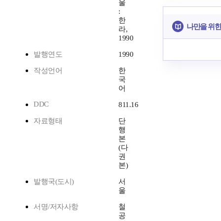
울
:
한
나만을 위한
라,
1990
발행연도
1990
작성언어
한
국
어
DDC
811.16
자료형태
단
행
본
(다
권
본)
발행국(도시)
서
울
서명/저자사항
철
공