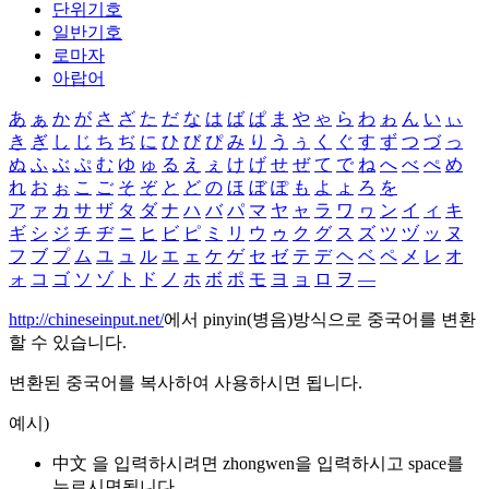
단위기호
일반기호
로마자
아랍어
あ
ぁ
か
が
さ
ざ
た
だ
な
は
ば
ぱ
ま
や
ゃ
ら
わ
ゎ
ん
い
ぃ
き
ぎ
し
じ
ち
ぢ
に
ひ
び
ぴ
み
り
う
ぅ
く
ぐ
す
ず
つ
づ
っ
ぬ
ふ
ぶ
ぷ
む
ゆ
ゅ
る
え
ぇ
け
げ
せ
ぜ
て
で
ね
へ
べ
ぺ
め
れ
お
ぉ
こ
ご
そ
ぞ
と
ど
の
ほ
ぼ
ぽ
も
よ
ょ
ろ
を
ア
ァ
カ
サ
ザ
タ
ダ
ナ
ハ
バ
パ
マ
ヤ
ャ
ラ
ワ
ヮ
ン
イ
ィ
キ
ギ
シ
ジ
チ
ヂ
ニ
ヒ
ビ
ピ
ミ
リ
ウ
ゥ
ク
グ
ス
ズ
ツ
ヅ
ッ
ヌ
フ
ブ
プ
ム
ユ
ュ
ル
エ
ェ
ケ
ゲ
セ
ゼ
テ
デ
ヘ
ベ
ペ
メ
レ
オ
ォ
コ
ゴ
ソ
ゾ
ト
ド
ノ
ホ
ボ
ポ
モ
ヨ
ョ
ロ
ヲ
―
http://chineseinput.net/
에서 pinyin(병음)방식으로 중국어를 변환
할 수 있습니다.
변환된 중국어를 복사하여 사용하시면 됩니다.
예시)
中文 을 입력하시려면
zhongwen
을 입력하시고 space를
누르시면됩니다.