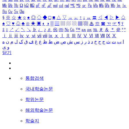
㎒
㎓
㎔
Ω
㏀
㏁
㎊
㎋
㎌
㏖
㏅
㎭
㎮
㎯
㏛
㎩
㎪
㎫
㎬
㏝
㏐
㏓
㏃
㏉
㏜
㏆
§
※
☆
★
○
●
◎
◇
◆
□
■
△
▽
→
←
↑
↓
↔
〓
◁
◀
▷
▶
♤
♠
♡
♥
♧
♣
⊙
◈
▣
◐
◑
▒
▤
▥
▨
▧
▦
▩
♨
☏
☎
☜
☞
¶
†
‡
↕
↗
↙
↖
↘
♭
♩
♪
♬
㉿
㈜
№
㏇
™
㏂
㏘
℡
＃
＆
＊
＠
ª
º
ⅰ
ⅱ
ⅲ
ⅳ
ⅴ
ⅵ
ⅶ
ⅷ
ⅸ
ⅹ
Ⅰ
Ⅱ
Ⅲ
Ⅳ
Ⅴ
Ⅵ
Ⅶ
Ⅷ
Ⅸ
Ⅹ
ا
ب
ت
ث
ج
ح
خ
د
ذ
ر
ز
س
ش
ص
ض
ط
ظ
ع
غ
ف
ق
ک
ل
م
ن
ه
و
ی
닫기
통합검색
국내학술논문
학위논문
해외학술논문
학술지