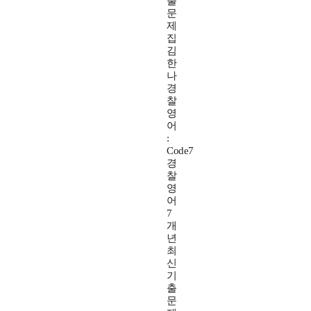
출
문
제
집
김
한
나
경
찰
영
어
:
Code7
경
찰
영
어
7
개
년
최
신
기
출
문