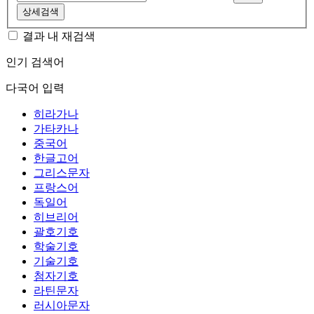
상세검색
결과 내 재검색
인기 검색어
다국어 입력
히라가나
가타카나
중국어
한글고어
그리스문자
프랑스어
독일어
히브리어
괄호기호
학술기호
기술기호
첨자기호
라틴문자
러시아문자