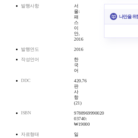
발행사항
서
울:
나만을 위
패
스
이
안,
2016
발행연도
2016
작성언어
한
국
어
DDC
420.76
판
사
항
(21)
ISBN
9788969990020
03740:
₩19000
자료형태
일