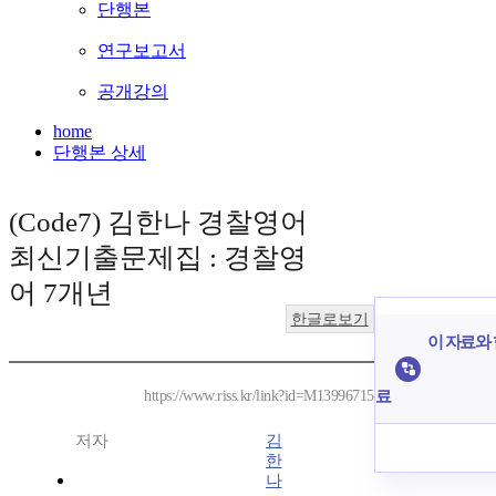
단행본
연구보고서
공개강의
home
단행본 상세
(Code7) 김한나 경찰영어
최신기출문제집 : 경찰영
어 7개년
한글로보기
이 자료와 
료
https://www.riss.kr/link?id=M13996715
저자
김
한
나