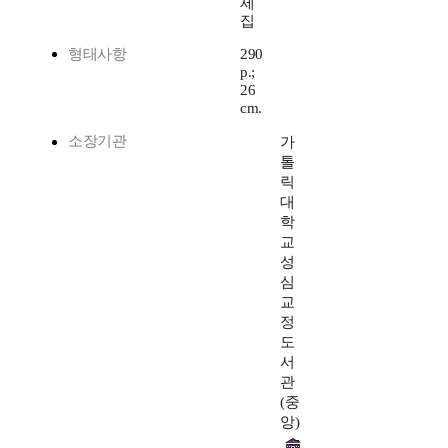
제
집
형태사항
290
p.;
26
cm.
소장기관
가
톨
릭
대
학
교
성
심
교
정
도
서
관
(중
앙)