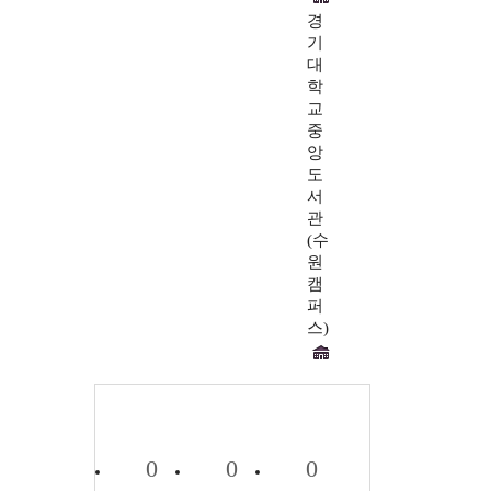
경
기
대
학
교
중
앙
도
서
관
(수
원
캠
퍼
스)
0
0
0