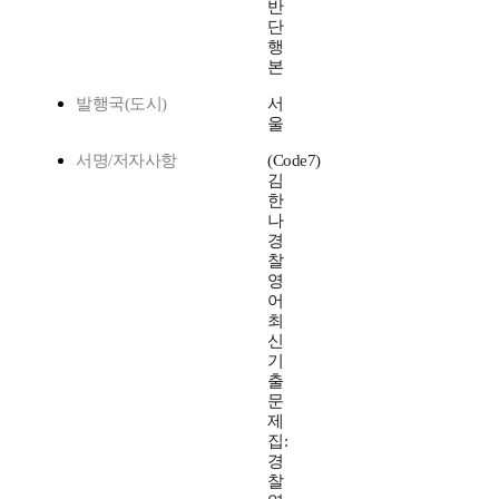
반
단
행
본
발행국(도시)
서
울
서명/저자사항
(Code7)
김
한
나
경
찰
영
어
최
신
기
출
문
제
집:
경
찰