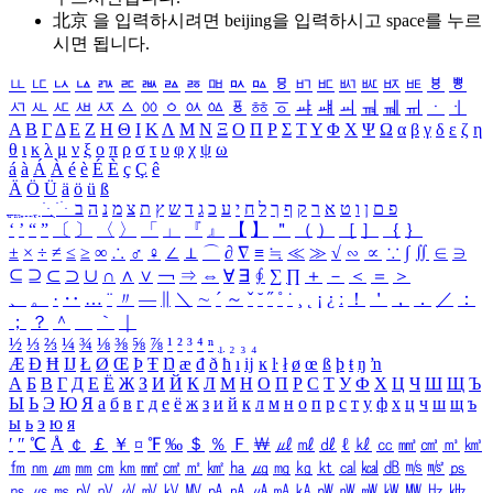
北京 을 입력하시려면
beijing
을 입력하시고 space를 누르
시면 됩니다.
ㅥ
ㅦ
ㅧ
ㅨ
ㅩ
ㅪ
ㅫ
ㅬ
ㅭ
ㅮ
ㅯ
ㅰ
ㅱ
ㅲ
ㅳ
ㅴ
ㅵ
ㅶ
ㅷ
ㅸ
ㅹ
ㅺ
ㅻ
ㅼ
ㅽ
ㅾ
ㅿ
ㆀ
ㆁ
ㆂ
ㆃ
ㆄ
ㆅ
ㆆ
ㆇ
ㆈ
ㆉ
ㆊ
ㆋ
ㆌ
ㆍ
ㆎ
Α
Β
Γ
Δ
Ε
Ζ
Η
Θ
Ι
Κ
Λ
Μ
Ν
Ξ
Ο
Π
Ρ
Σ
Τ
Υ
Φ
Χ
Ψ
Ω
α
β
γ
δ
ε
ζ
η
θ
ι
κ
λ
μ
ν
ξ
ο
π
ρ
σ
τ
υ
φ
χ
ψ
ω
á
à
Á
À
é
è
É
È
ç
Ç
ê
Ä
Ö
Ü
ä
ö
ü
ß
ְ
ֳ
ֲ
ֱ
ָ
ַ
ֵ
ֶ
ִ
ֹ
ּ
ֻ
ׂ
ׁ
ּ
ב
ה
נ
מ
צ
ת
ץ
ש
ד
ג
כ
ע
י
ח
ל
ך
ף
ק
ר
א
ט
ו
ן
ם
פ
‘
’
“
”
〔
〕
〈
〉
「
」
『
』
【
】
＂
（
）
［
］
｛
｝
±
×
÷
≠
≤
≥
∞
∴
♂
♀
∠
⊥
⌒
∂
∇
≡
≒
≪
≫
√
∽
∝
∵
∫
∬
∈
∋
⊆
⊇
⊂
⊃
∪
∩
∧
∨
￢
⇒
⇔
∀
∃
∮
∑
∏
＋
－
＜
＝
＞
、
。
·
‥
…
¨
〃
―
∥
＼
∼
´
～
ˇ
˘
˝
˚
˙
¸
˛
¡
¿
ː
！
＇
，
．
／
：
；
？
＾
＿
｀
｜
½
⅓
⅔
¼
¾
⅛
⅜
⅝
⅞
¹
²
³
⁴
ⁿ
₁
₂
₃
₄
Æ
Ð
Ħ
Ĳ
Ł
Ø
Œ
Þ
Ŧ
Ŋ
æ
đ
ð
ħ
ı
ĳ
ĸ
ŀ
ł
ø
œ
ß
þ
ŧ
ŋ
ŉ
А
Б
В
Г
Д
Е
Ё
Ж
З
И
Й
К
Л
М
Н
О
П
Р
С
Т
У
Ф
Х
Ц
Ч
Ш
Щ
Ъ
Ы
Ь
Э
Ю
Я
а
б
в
г
д
е
ё
ж
з
и
й
к
л
м
н
о
п
р
с
т
у
ф
х
ц
ч
ш
щ
ъ
ы
ь
э
ю
я
′
″
℃
Å
￠
￡
￥
¤
℉
‰
＄
％
Ｆ
￦
㎕
㎖
㎗
ℓ
㎘
㏄
㎣
㎤
㎥
㎦
㎙
㎚
㎛
㎜
㎝
㎞
㎟
㎠
㎡
㎢
㏊
㎍
㎎
㎏
㏏
㎈
㎉
㏈
㎧
㎨
㎰
㎱
㎲
㎳
㎴
㎵
㎶
㎷
㎸
㎹
㎀
㎁
㎂
㎃
㎄
㎺
㎻
㎽
㎾
㎿
㎐
㎑