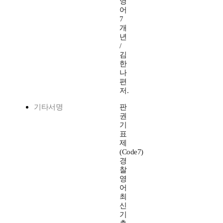
영
어
7
개
년
/
김
한
나
편
저.
기타서명
판
권
기
표
제
(Code7)
경
찰
영
어
최
신
기