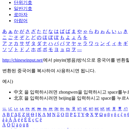
단위기호
일반기호
로마자
아랍어
あ
ぁ
か
が
さ
ざ
た
だ
な
は
ば
ぱ
ま
や
ゃ
ら
わ
ゎ
ん
い
ぃ
き
こ
ご
そ
ぞ
と
ど
の
ほ
ぼ
ぽ
も
よ
ょ
ろ
を
ア
ァ
カ
サ
ザ
タ
ダ
ナ
ハ
バ
パ
マ
ヤ
ャ
ラ
ワ
ヮ
ン
イ
ィ
キ
ギ
ソ
ゾ
ト
ド
ノ
ホ
ボ
ポ
モ
ヨ
ョ
ロ
ヲ
―
http://chineseinput.net/
에서 pinyin(병음)방식으로 중국어를 변환
변환된 중국어를 복사하여 사용하시면 됩니다.
예시)
中文 을 입력하시려면
zhongwen
을 입력하시고 space를
北京 을 입력하시려면
beijing
을 입력하시고 space를 누르
ㅥ
ㅦ
ㅧ
ㅨ
ㅩ
ㅪ
ㅫ
ㅬ
ㅭ
ㅮ
ㅯ
ㅰ
ㅱ
ㅲ
ㅳ
ㅴ
ㅵ
ㅶ
ㅷ
ㅸ
ㅹ
ㅺ
Α
Β
Γ
Δ
Ε
Ζ
Η
Θ
Ι
Κ
Λ
Μ
Ν
Ξ
Ο
Π
Ρ
Σ
Τ
Υ
Φ
Χ
Ψ
Ω
α
β
γ
δ
ε
ζ
η
á
à
Á
À
é
è
É
È
ç
Ç
ê
Ä
Ö
Ü
ä
ö
ü
ß