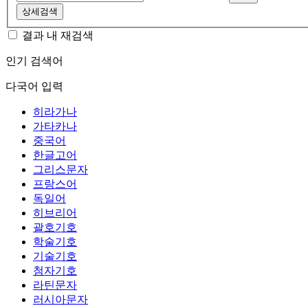
상세검색
결과 내 재검색
인기 검색어
다국어 입력
히라가나
가타카나
중국어
한글고어
그리스문자
프랑스어
독일어
히브리어
괄호기호
학술기호
기술기호
첨자기호
라틴문자
러시아문자