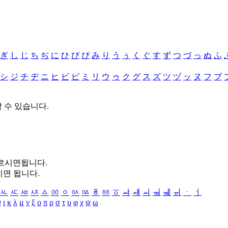
ぎ
し
じ
ち
ぢ
に
ひ
び
ぴ
み
り
う
ぅ
く
ぐ
す
ず
つ
づ
っ
ぬ
ふ
シ
ジ
チ
ヂ
ニ
ヒ
ビ
ピ
ミ
リ
ウ
ゥ
ク
グ
ス
ズ
ツ
ヅ
ッ
ヌ
フ
ブ
할 수 있습니다.
누르시면됩니다.
시면 됩니다.
ㅻ
ㅼ
ㅽ
ㅾ
ㅿ
ㆀ
ㆁ
ㆂ
ㆃ
ㆄ
ㆅ
ㆆ
ㆇ
ㆈ
ㆉ
ㆊ
ㆋ
ㆌ
ㆍ
ㆎ
θ
ι
κ
λ
μ
ν
ξ
ο
π
ρ
σ
τ
υ
φ
χ
ψ
ω