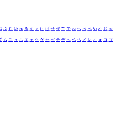
ぶ
ぷ
む
ゆ
ゅ
る
え
ぇ
け
げ
せ
ぜ
て
で
ね
へ
べ
ぺ
め
れ
お
ぉ
プ
ム
ユ
ュ
ル
エ
ェ
ケ
ゲ
セ
ゼ
テ
デ
ヘ
ベ
ペ
メ
レ
オ
ォ
コ
ゴ