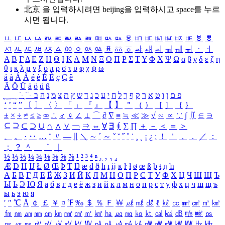
北京 을 입력하시려면
beijing
을 입력하시고 space를 누르
시면 됩니다.
ㅥ
ㅦ
ㅧ
ㅨ
ㅩ
ㅪ
ㅫ
ㅬ
ㅭ
ㅮ
ㅯ
ㅰ
ㅱ
ㅲ
ㅳ
ㅴ
ㅵ
ㅶ
ㅷ
ㅸ
ㅹ
ㅺ
ㅻ
ㅼ
ㅽ
ㅾ
ㅿ
ㆀ
ㆁ
ㆂ
ㆃ
ㆄ
ㆅ
ㆆ
ㆇ
ㆈ
ㆉ
ㆊ
ㆋ
ㆌ
ㆍ
ㆎ
Α
Β
Γ
Δ
Ε
Ζ
Η
Θ
Ι
Κ
Λ
Μ
Ν
Ξ
Ο
Π
Ρ
Σ
Τ
Υ
Φ
Χ
Ψ
Ω
α
β
γ
δ
ε
ζ
η
θ
ι
κ
λ
μ
ν
ξ
ο
π
ρ
σ
τ
υ
φ
χ
ψ
ω
á
à
Á
À
é
è
É
È
ç
Ç
ê
Ä
Ö
Ü
ä
ö
ü
ß
ְ
ֳ
ֲ
ֱ
ָ
ַ
ֵ
ֶ
ִ
ֹ
ּ
ֻ
ׂ
ׁ
ּ
ב
ה
נ
מ
צ
ת
ץ
ש
ד
ג
כ
ע
י
ח
ל
ך
ף
ק
ר
א
ט
ו
ן
ם
פ
‘
’
“
”
〔
〕
〈
〉
「
」
『
』
【
】
＂
（
）
［
］
｛
｝
±
×
÷
≠
≤
≥
∞
∴
♂
♀
∠
⊥
⌒
∂
∇
≡
≒
≪
≫
√
∽
∝
∵
∫
∬
∈
∋
⊆
⊇
⊂
⊃
∪
∩
∧
∨
￢
⇒
⇔
∀
∃
∮
∑
∏
＋
－
＜
＝
＞
、
。
·
‥
…
¨
〃
―
∥
＼
∼
´
～
ˇ
˘
˝
˚
˙
¸
˛
¡
¿
ː
！
＇
，
．
／
：
；
？
＾
＿
｀
｜
½
⅓
⅔
¼
¾
⅛
⅜
⅝
⅞
¹
²
³
⁴
ⁿ
₁
₂
₃
₄
Æ
Ð
Ħ
Ĳ
Ł
Ø
Œ
Þ
Ŧ
Ŋ
æ
đ
ð
ħ
ı
ĳ
ĸ
ŀ
ł
ø
œ
ß
þ
ŧ
ŋ
ŉ
А
Б
В
Г
Д
Е
Ё
Ж
З
И
Й
К
Л
М
Н
О
П
Р
С
Т
У
Ф
Х
Ц
Ч
Ш
Щ
Ъ
Ы
Ь
Э
Ю
Я
а
б
в
г
д
е
ё
ж
з
и
й
к
л
м
н
о
п
р
с
т
у
ф
х
ц
ч
ш
щ
ъ
ы
ь
э
ю
я
′
″
℃
Å
￠
￡
￥
¤
℉
‰
＄
％
Ｆ
￦
㎕
㎖
㎗
ℓ
㎘
㏄
㎣
㎤
㎥
㎦
㎙
㎚
㎛
㎜
㎝
㎞
㎟
㎠
㎡
㎢
㏊
㎍
㎎
㎏
㏏
㎈
㎉
㏈
㎧
㎨
㎰
㎱
㎲
㎳
㎴
㎵
㎶
㎷
㎸
㎹
㎀
㎁
㎂
㎃
㎄
㎺
㎻
㎽
㎾
㎿
㎐
㎑