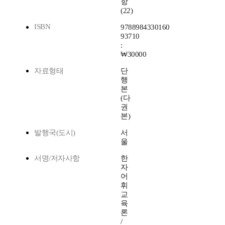
항
(22)
ISBN
9788984330160
93710
:
₩30000
자료형태
단
행
본
(다
권
본)
발행국(도시)
서
울
서명/저자사항
한
자
어
휘
교
육
론
/