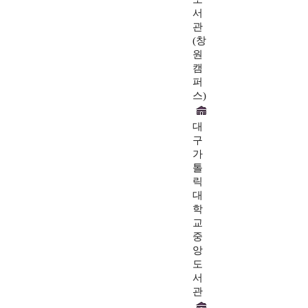
서
관
(창
원
캠
퍼
스)
대
구
가
톨
릭
대
학
교
중
앙
도
서
관