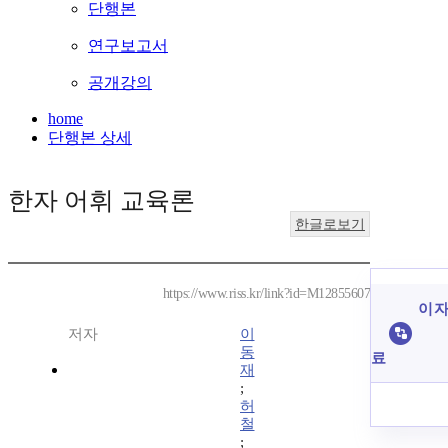
단행본
연구보고서
공개강의
home
단행본 상세
한자 어휘 교육론
한글로보기
https://www.riss.kr/link?id=M12855607
이 자
저자
이
동
료
재
;
허
철
;