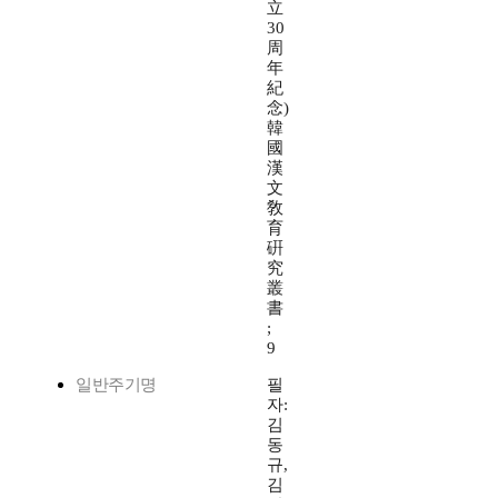
立
30
周
年
紀
念)
韓
國
漢
文
敎
育
硏
究
叢
書
;
9
일반주기명
필
자:
김
동
규,
김