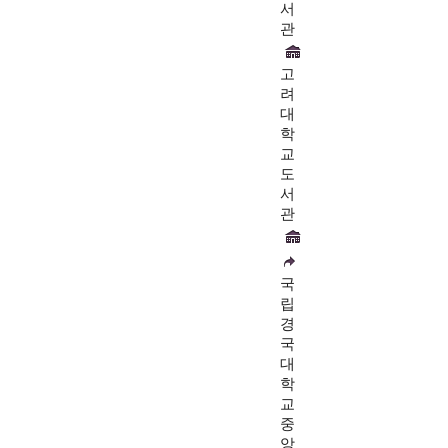
서
관
고
려
대
학
교
도
서
관
국
립
경
국
대
학
교
중
앙