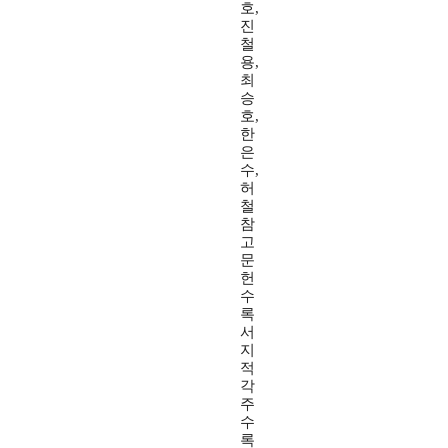
호,
진
철
용,
최
승
호,
한
은
수,
허
철
참
고
문
헌
수
록
서
지
적
각
주
수
록