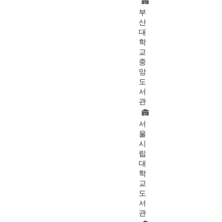
부
산
대
학
교
중
앙
도
서
관
서
울
시
립
대
학
교
도
서
관