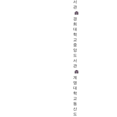
서
관
경
희
대
학
교
중
앙
도
서
관
계
명
대
학
교
동
산
도