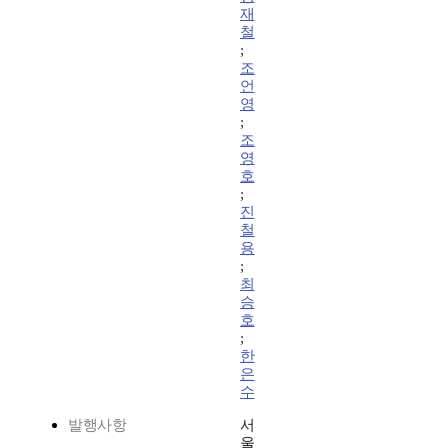
재
철
;
조
언
영
;
조
영
호
;
진
철
용
;
최
승
호
;
한
은
수
발행사항
서
울