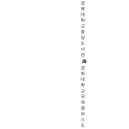
경
북
대
학
교
중
앙
도
서
관
경
희
대
학
교
국
제
캠
퍼
스
도