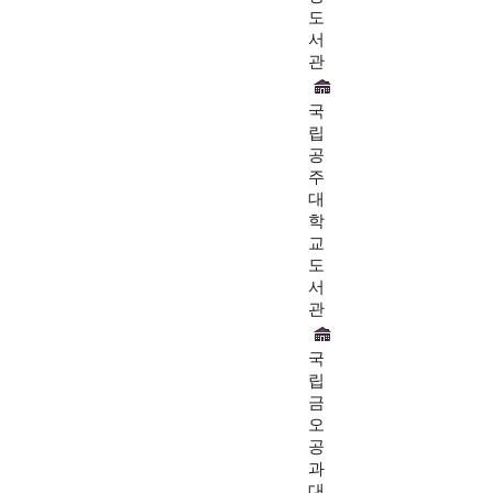
도
서
관
국
립
공
주
대
학
교
도
서
관
국
립
금
오
공
과
대