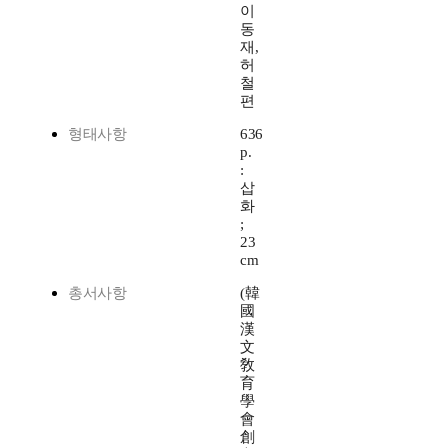
이
동
재,
허
철
편
형태사항
636
p.
:
삽
화
;
23
cm
총서사항
(韓
國
漢
文
敎
育
學
會
創