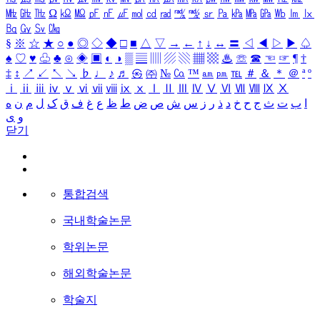
㎒
㎓
㎔
Ω
㏀
㏁
㎊
㎋
㎌
㏖
㏅
㎭
㎮
㎯
㏛
㎩
㎪
㎫
㎬
㏝
㏐
㏓
㏃
㏉
㏜
㏆
§
※
☆
★
○
●
◎
◇
◆
□
■
△
▽
→
←
↑
↓
↔
〓
◁
◀
▷
▶
♤
♠
♡
♥
♧
♣
⊙
◈
▣
◐
◑
▒
▤
▥
▨
▧
▦
▩
♨
☏
☎
☜
☞
¶
†
‡
↕
↗
↙
↖
↘
♭
♩
♪
♬
㉿
㈜
№
㏇
™
㏂
㏘
℡
＃
＆
＊
＠
ª
º
ⅰ
ⅱ
ⅲ
ⅳ
ⅴ
ⅵ
ⅶ
ⅷ
ⅸ
ⅹ
Ⅰ
Ⅱ
Ⅲ
Ⅳ
Ⅴ
Ⅵ
Ⅶ
Ⅷ
Ⅸ
Ⅹ
ا
ب
ت
ث
ج
ح
خ
د
ذ
ر
ز
س
ش
ص
ض
ط
ظ
ع
غ
ف
ق
ک
ل
م
ن
ه
و
ی
닫기
통합검색
국내학술논문
학위논문
해외학술논문
학술지