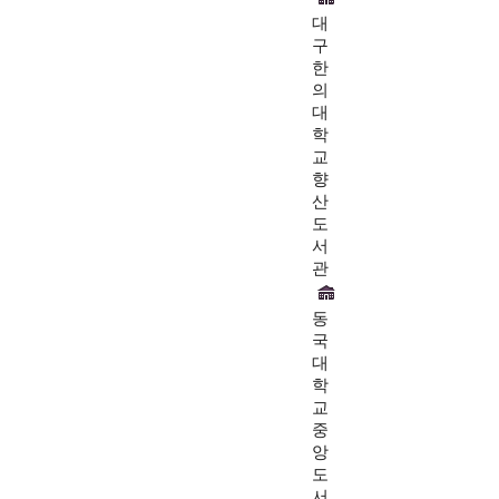
대
구
한
의
대
학
교
향
산
도
서
관
동
국
대
학
교
중
앙
도
서