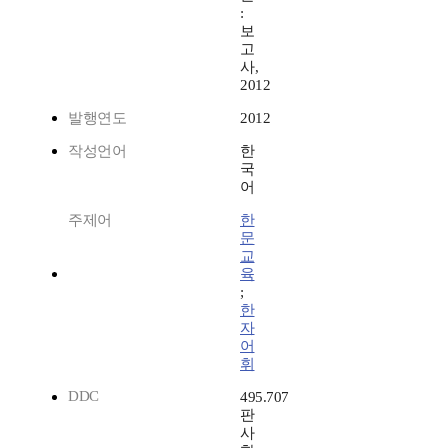
:
보
고
사,
2012
발행연도
2012
작성언어
한
국
어
주제어
한
문
교
육
;
한
자
어
휘
DDC
495.707
판
사