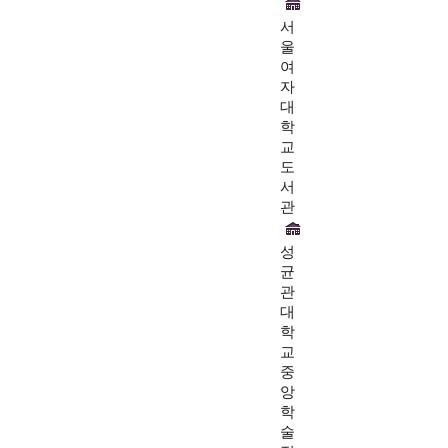
서
울
여
자
대
학
교
도
서
관
성
균
관
대
학
교
중
앙
학
술