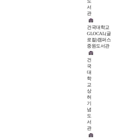
도
서
관
건국대학교
GLOCAL(글
로컬)캠퍼스
중원도서관
건
국
대
학
교
상
허
기
념
도
서
관