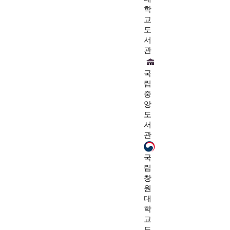
학
교
도
서
관
국
립
중
앙
도
서
관
국
립
창
원
대
학
교
도