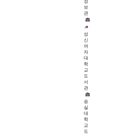
정
보
관
성
신
여
자
대
학
교
도
서
관
숭
실
대
학
교
도