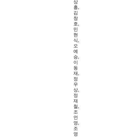
상
흥,
김
창
호,
민
현
식,
오
예
승,
이
동
재,
정
우
상,
정
재
철,
조
언
영,
조
영