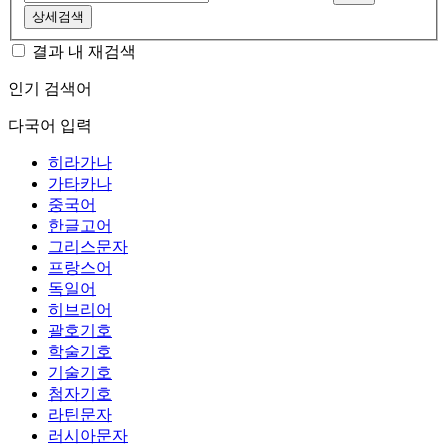
상세검색
결과 내 재검색
인기 검색어
다국어 입력
히라가나
가타카나
중국어
한글고어
그리스문자
프랑스어
독일어
히브리어
괄호기호
학술기호
기술기호
첨자기호
라틴문자
러시아문자