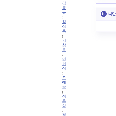
김
동
규
나만
;
김
상
흥
;
김
창
호
;
민
현
식
;
오
예
승
;
정
우
상
;
정