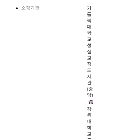
소장기관
가
톨
릭
대
학
교
성
심
교
정
도
서
관
(중
앙)
강
원
대
학
교