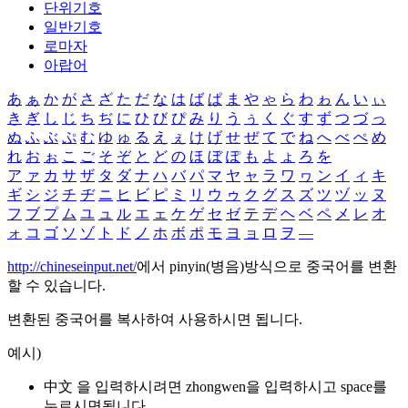
단위기호
일반기호
로마자
아랍어
あ
ぁ
か
が
さ
ざ
た
だ
な
は
ば
ぱ
ま
や
ゃ
ら
わ
ゎ
ん
い
ぃ
き
ぎ
し
じ
ち
ぢ
に
ひ
び
ぴ
み
り
う
ぅ
く
ぐ
す
ず
つ
づ
っ
ぬ
ふ
ぶ
ぷ
む
ゆ
ゅ
る
え
ぇ
け
げ
せ
ぜ
て
で
ね
へ
べ
ぺ
め
れ
お
ぉ
こ
ご
そ
ぞ
と
ど
の
ほ
ぼ
ぽ
も
よ
ょ
ろ
を
ア
ァ
カ
サ
ザ
タ
ダ
ナ
ハ
バ
パ
マ
ヤ
ャ
ラ
ワ
ヮ
ン
イ
ィ
キ
ギ
シ
ジ
チ
ヂ
ニ
ヒ
ビ
ピ
ミ
リ
ウ
ゥ
ク
グ
ス
ズ
ツ
ヅ
ッ
ヌ
フ
ブ
プ
ム
ユ
ュ
ル
エ
ェ
ケ
ゲ
セ
ゼ
テ
デ
ヘ
ベ
ペ
メ
レ
オ
ォ
コ
ゴ
ソ
ゾ
ト
ド
ノ
ホ
ボ
ポ
モ
ヨ
ョ
ロ
ヲ
―
http://chineseinput.net/
에서 pinyin(병음)방식으로 중국어를 변환
할 수 있습니다.
변환된 중국어를 복사하여 사용하시면 됩니다.
예시)
中文 을 입력하시려면
zhongwen
을 입력하시고 space를
누르시면됩니다.