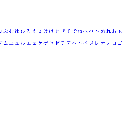
ぶ
ぷ
む
ゆ
ゅ
る
え
ぇ
け
げ
せ
ぜ
て
で
ね
へ
べ
ぺ
め
れ
お
ぉ
プ
ム
ユ
ュ
ル
エ
ェ
ケ
ゲ
セ
ゼ
テ
デ
ヘ
ベ
ペ
メ
レ
オ
ォ
コ
ゴ