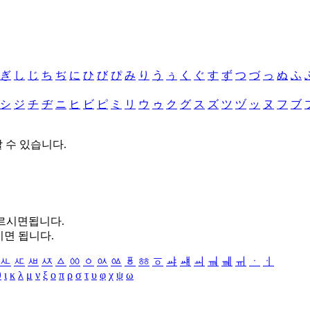
ぎ
し
じ
ち
ぢ
に
ひ
び
ぴ
み
り
う
ぅ
く
ぐ
す
ず
つ
づ
っ
ぬ
ふ
シ
ジ
チ
ヂ
ニ
ヒ
ビ
ピ
ミ
リ
ウ
ゥ
ク
グ
ス
ズ
ツ
ヅ
ッ
ヌ
フ
ブ
할 수 있습니다.
누르시면됩니다.
시면 됩니다.
ㅻ
ㅼ
ㅽ
ㅾ
ㅿ
ㆀ
ㆁ
ㆂ
ㆃ
ㆄ
ㆅ
ㆆ
ㆇ
ㆈ
ㆉ
ㆊ
ㆋ
ㆌ
ㆍ
ㆎ
θ
ι
κ
λ
μ
ν
ξ
ο
π
ρ
σ
τ
υ
φ
χ
ψ
ω