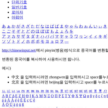
단위기호
일반기호
로마자
아랍어
あ
ぁ
か
が
さ
ざ
た
だ
な
は
ば
ぱ
ま
や
ゃ
ら
わ
ゎ
ん
い
ぃ
き
こ
ご
そ
ぞ
と
ど
の
ほ
ぼ
ぽ
も
よ
ょ
ろ
を
ア
ァ
カ
サ
ザ
タ
ダ
ナ
ハ
バ
パ
マ
ヤ
ャ
ラ
ワ
ヮ
ン
イ
ィ
キ
ギ
ソ
ゾ
ト
ド
ノ
ホ
ボ
ポ
モ
ヨ
ョ
ロ
ヲ
―
http://chineseinput.net/
에서 pinyin(병음)방식으로 중국어를 변환
변환된 중국어를 복사하여 사용하시면 됩니다.
예시)
中文 을 입력하시려면
zhongwen
을 입력하시고 space를
北京 을 입력하시려면
beijing
을 입력하시고 space를 누르
ㅥ
ㅦ
ㅧ
ㅨ
ㅩ
ㅪ
ㅫ
ㅬ
ㅭ
ㅮ
ㅯ
ㅰ
ㅱ
ㅲ
ㅳ
ㅴ
ㅵ
ㅶ
ㅷ
ㅸ
ㅹ
ㅺ
Α
Β
Γ
Δ
Ε
Ζ
Η
Θ
Ι
Κ
Λ
Μ
Ν
Ξ
Ο
Π
Ρ
Σ
Τ
Υ
Φ
Χ
Ψ
Ω
α
β
γ
δ
ε
ζ
η
á
à
Á
À
é
è
É
È
ç
Ç
ê
Ä
Ö
Ü
ä
ö
ü
ß