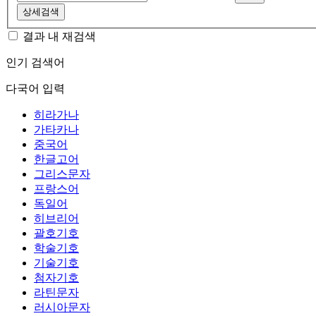
상세검색
결과 내 재검색
인기 검색어
다국어 입력
히라가나
가타카나
중국어
한글고어
그리스문자
프랑스어
독일어
히브리어
괄호기호
학술기호
기술기호
첨자기호
라틴문자
러시아문자