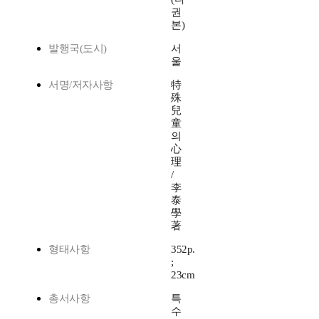
권
본)
발행국(도시)
서
울
서명/저자사항
特
殊
兒
童
의
心
理
/
李
泰
學
著
형태사항
352p.
;
23cm
총서사항
특
수