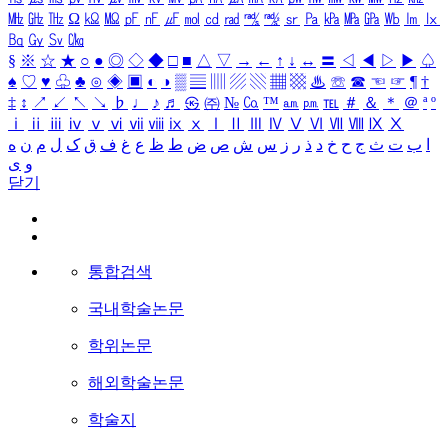
㎒
㎓
㎔
Ω
㏀
㏁
㎊
㎋
㎌
㏖
㏅
㎭
㎮
㎯
㏛
㎩
㎪
㎫
㎬
㏝
㏐
㏓
㏃
㏉
㏜
㏆
§
※
☆
★
○
●
◎
◇
◆
□
■
△
▽
→
←
↑
↓
↔
〓
◁
◀
▷
▶
♤
♠
♡
♥
♧
♣
⊙
◈
▣
◐
◑
▒
▤
▥
▨
▧
▦
▩
♨
☏
☎
☜
☞
¶
†
‡
↕
↗
↙
↖
↘
♭
♩
♪
♬
㉿
㈜
№
㏇
™
㏂
㏘
℡
＃
＆
＊
＠
ª
º
ⅰ
ⅱ
ⅲ
ⅳ
ⅴ
ⅵ
ⅶ
ⅷ
ⅸ
ⅹ
Ⅰ
Ⅱ
Ⅲ
Ⅳ
Ⅴ
Ⅵ
Ⅶ
Ⅷ
Ⅸ
Ⅹ
ا
ب
ت
ث
ج
ح
خ
د
ذ
ر
ز
س
ش
ص
ض
ط
ظ
ع
غ
ف
ق
ک
ل
م
ن
ه
و
ی
닫기
통합검색
국내학술논문
학위논문
해외학술논문
학술지