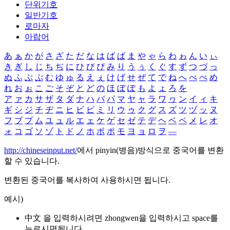
단위기호
일반기호
로마자
아랍어
あ
ぁ
か
が
さ
ざ
た
だ
な
は
ば
ぱ
ま
や
ゃ
ら
わ
ゎ
ん
い
ぃ
き
ぎ
し
じ
ち
ぢ
に
ひ
び
ぴ
み
り
う
ぅ
く
ぐ
す
ず
つ
づ
っ
ぬ
ふ
ぶ
ぷ
む
ゆ
ゅ
る
え
ぇ
け
げ
せ
ぜ
て
で
ね
へ
べ
ぺ
め
れ
お
ぉ
こ
ご
そ
ぞ
と
ど
の
ほ
ぼ
ぽ
も
よ
ょ
ろ
を
ア
ァ
カ
サ
ザ
タ
ダ
ナ
ハ
バ
パ
マ
ヤ
ャ
ラ
ワ
ヮ
ン
イ
ィ
キ
ギ
シ
ジ
チ
ヂ
ニ
ヒ
ビ
ピ
ミ
リ
ウ
ゥ
ク
グ
ス
ズ
ツ
ヅ
ッ
ヌ
フ
ブ
プ
ム
ユ
ュ
ル
エ
ェ
ケ
ゲ
セ
ゼ
テ
デ
ヘ
ベ
ペ
メ
レ
オ
ォ
コ
ゴ
ソ
ゾ
ト
ド
ノ
ホ
ボ
ポ
モ
ヨ
ョ
ロ
ヲ
―
http://chineseinput.net/
에서 pinyin(병음)방식으로 중국어를 변환
할 수 있습니다.
변환된 중국어를 복사하여 사용하시면 됩니다.
예시)
中文 을 입력하시려면
zhongwen
을 입력하시고 space를
누르시면됩니다.