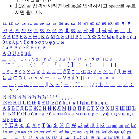
北京 을 입력하시려면
beijing
을 입력하시고 space를 누르
시면 됩니다.
ㅥ
ㅦ
ㅧ
ㅨ
ㅩ
ㅪ
ㅫ
ㅬ
ㅭ
ㅮ
ㅯ
ㅰ
ㅱ
ㅲ
ㅳ
ㅴ
ㅵ
ㅶ
ㅷ
ㅸ
ㅹ
ㅺ
ㅻ
ㅼ
ㅽ
ㅾ
ㅿ
ㆀ
ㆁ
ㆂ
ㆃ
ㆄ
ㆅ
ㆆ
ㆇ
ㆈ
ㆉ
ㆊ
ㆋ
ㆌ
ㆍ
ㆎ
Α
Β
Γ
Δ
Ε
Ζ
Η
Θ
Ι
Κ
Λ
Μ
Ν
Ξ
Ο
Π
Ρ
Σ
Τ
Υ
Φ
Χ
Ψ
Ω
α
β
γ
δ
ε
ζ
η
θ
ι
κ
λ
μ
ν
ξ
ο
π
ρ
σ
τ
υ
φ
χ
ψ
ω
á
à
Á
À
é
è
É
È
ç
Ç
ê
Ä
Ö
Ü
ä
ö
ü
ß
ְ
ֳ
ֲ
ֱ
ָ
ַ
ֵ
ֶ
ִ
ֹ
ּ
ֻ
ׂ
ׁ
ּ
ב
ה
נ
מ
צ
ת
ץ
ש
ד
ג
כ
ע
י
ח
ל
ך
ף
ק
ר
א
ט
ו
ן
ם
פ
‘
’
“
”
〔
〕
〈
〉
「
」
『
』
【
】
＂
（
）
［
］
｛
｝
±
×
÷
≠
≤
≥
∞
∴
♂
♀
∠
⊥
⌒
∂
∇
≡
≒
≪
≫
√
∽
∝
∵
∫
∬
∈
∋
⊆
⊇
⊂
⊃
∪
∩
∧
∨
￢
⇒
⇔
∀
∃
∮
∑
∏
＋
－
＜
＝
＞
、
。
·
‥
…
¨
〃
―
∥
＼
∼
´
～
ˇ
˘
˝
˚
˙
¸
˛
¡
¿
ː
！
＇
，
．
／
：
；
？
＾
＿
｀
｜
½
⅓
⅔
¼
¾
⅛
⅜
⅝
⅞
¹
²
³
⁴
ⁿ
₁
₂
₃
₄
Æ
Ð
Ħ
Ĳ
Ł
Ø
Œ
Þ
Ŧ
Ŋ
æ
đ
ð
ħ
ı
ĳ
ĸ
ŀ
ł
ø
œ
ß
þ
ŧ
ŋ
ŉ
А
Б
В
Г
Д
Е
Ё
Ж
З
И
Й
К
Л
М
Н
О
П
Р
С
Т
У
Ф
Х
Ц
Ч
Ш
Щ
Ъ
Ы
Ь
Э
Ю
Я
а
б
в
г
д
е
ё
ж
з
и
й
к
л
м
н
о
п
р
с
т
у
ф
х
ц
ч
ш
щ
ъ
ы
ь
э
ю
я
′
″
℃
Å
￠
￡
￥
¤
℉
‰
＄
％
Ｆ
￦
㎕
㎖
㎗
ℓ
㎘
㏄
㎣
㎤
㎥
㎦
㎙
㎚
㎛
㎜
㎝
㎞
㎟
㎠
㎡
㎢
㏊
㎍
㎎
㎏
㏏
㎈
㎉
㏈
㎧
㎨
㎰
㎱
㎲
㎳
㎴
㎵
㎶
㎷
㎸
㎹
㎀
㎁
㎂
㎃
㎄
㎺
㎻
㎽
㎾
㎿
㎐
㎑