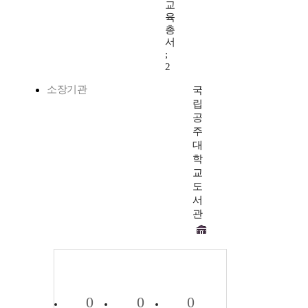
교
육
총
서
;
2
소장기관
국
립
공
주
대
학
교
도
서
관
0
0
0