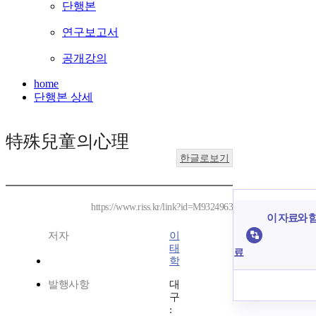
단행본
연구보고서
공개강의
home
단행본 상세
特殊兒童의心理
한글로보기
https://www.riss.kr/link?id=M9324963
이 자료와 함
저자
이
태
료
학
발행사항
대
구
: