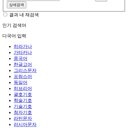
상세검색
결과 내 재검색
인기 검색어
다국어 입력
히라가나
가타카나
중국어
한글고어
그리스문자
프랑스어
독일어
히브리어
괄호기호
학술기호
기술기호
첨자기호
라틴문자
러시아문자