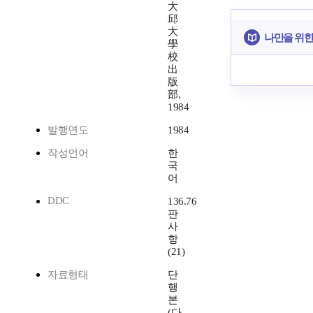
大
邱
大
나만을 위한
學
校
出
版
部,
1984
발행연도
1984
작성언어
한
국
어
DDC
136.76
판
사
항
(21)
자료형태
단
행
본
(다