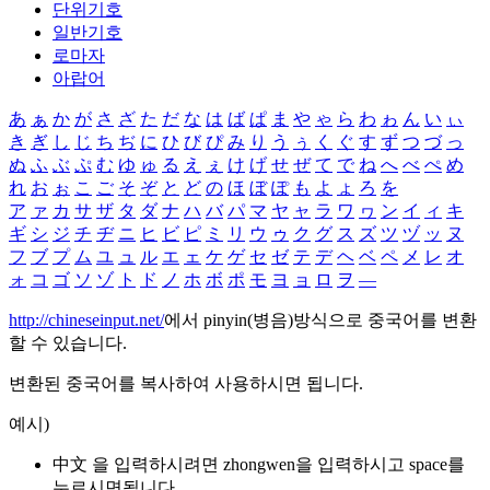
단위기호
일반기호
로마자
아랍어
あ
ぁ
か
が
さ
ざ
た
だ
な
は
ば
ぱ
ま
や
ゃ
ら
わ
ゎ
ん
い
ぃ
き
ぎ
し
じ
ち
ぢ
に
ひ
び
ぴ
み
り
う
ぅ
く
ぐ
す
ず
つ
づ
っ
ぬ
ふ
ぶ
ぷ
む
ゆ
ゅ
る
え
ぇ
け
げ
せ
ぜ
て
で
ね
へ
べ
ぺ
め
れ
お
ぉ
こ
ご
そ
ぞ
と
ど
の
ほ
ぼ
ぽ
も
よ
ょ
ろ
を
ア
ァ
カ
サ
ザ
タ
ダ
ナ
ハ
バ
パ
マ
ヤ
ャ
ラ
ワ
ヮ
ン
イ
ィ
キ
ギ
シ
ジ
チ
ヂ
ニ
ヒ
ビ
ピ
ミ
リ
ウ
ゥ
ク
グ
ス
ズ
ツ
ヅ
ッ
ヌ
フ
ブ
プ
ム
ユ
ュ
ル
エ
ェ
ケ
ゲ
セ
ゼ
テ
デ
ヘ
ベ
ペ
メ
レ
オ
ォ
コ
ゴ
ソ
ゾ
ト
ド
ノ
ホ
ボ
ポ
モ
ヨ
ョ
ロ
ヲ
―
http://chineseinput.net/
에서 pinyin(병음)방식으로 중국어를 변환
할 수 있습니다.
변환된 중국어를 복사하여 사용하시면 됩니다.
예시)
中文 을 입력하시려면
zhongwen
을 입력하시고 space를
누르시면됩니다.