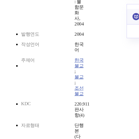
: 불
함문
화
사,
2004
발행연도
2004
작성언어
한국
어
주제어
한국
불교
;
불교
;
조선
불교
KDC
220.911
판사
항(4)
자료형태
단행
본
(다