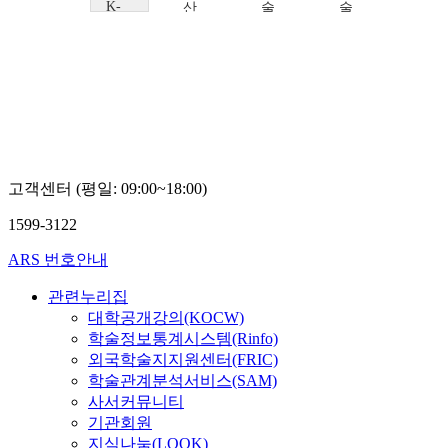
K-
산
산
술
술
MOOC
연
연
확
확
동
구
구
산
산
국
소
소
연
연
대
최
조
구
구
학
선
은
소
소
교
아
수
주
주
K
수
수
학
완
완
술
외
외
확
고객센터 (평일: 09:00~18:00)
(대
(대
산
표
표
연
1599-3122
교
교
구
수:
수:
소
ARS 번호안내
주
주
최
수
수
연
관련누리집
완)
완)
식
대학공개강의(KOCW)
학술정보통계시스템(Rinfo)
외국학술지지원센터(FRIC)
학술관계분석서비스(SAM)
사서커뮤니티
기관회원
지식나눔(LOOK)