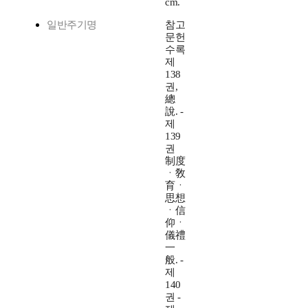
cm.
일반주기명
참고
문헌
수록
제
138
권,
總
說. -
제
139
권
制度
ㆍ敎
育ㆍ
思想
ㆍ信
仰ㆍ
儀禮
一
般. -
제
140
권 -