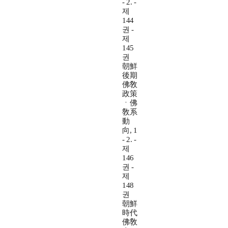
- 2. -
제
144
권 -
제
145
권
朝鮮
後期
佛敎
政策
ㆍ佛
敎系
動
向, 1
- 2. -
제
146
권 -
제
148
권
朝鮮
時代
佛敎