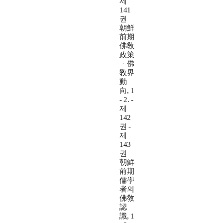
제
141
권
朝鮮
前期
佛敎
政策
ㆍ佛
敎界
動
向, 1
- 2. -
제
142
권 -
제
143
권
朝鮮
前期
儒學
者의
佛敎
認
識, 1