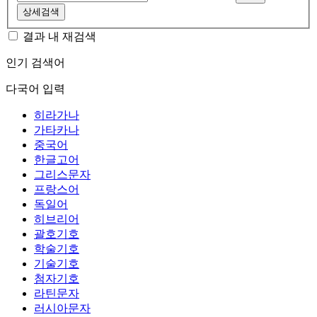
상세검색
결과 내 재검색
인기 검색어
다국어 입력
히라가나
가타카나
중국어
한글고어
그리스문자
프랑스어
독일어
히브리어
괄호기호
학술기호
기술기호
첨자기호
라틴문자
러시아문자