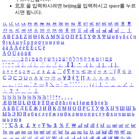
北京 을 입력하시려면
beijing
을 입력하시고 space를 누르
시면 됩니다.
ㅥ
ㅦ
ㅧ
ㅨ
ㅩ
ㅪ
ㅫ
ㅬ
ㅭ
ㅮ
ㅯ
ㅰ
ㅱ
ㅲ
ㅳ
ㅴ
ㅵ
ㅶ
ㅷ
ㅸ
ㅹ
ㅺ
ㅻ
ㅼ
ㅽ
ㅾ
ㅿ
ㆀ
ㆁ
ㆂ
ㆃ
ㆄ
ㆅ
ㆆ
ㆇ
ㆈ
ㆉ
ㆊ
ㆋ
ㆌ
ㆍ
ㆎ
Α
Β
Γ
Δ
Ε
Ζ
Η
Θ
Ι
Κ
Λ
Μ
Ν
Ξ
Ο
Π
Ρ
Σ
Τ
Υ
Φ
Χ
Ψ
Ω
α
β
γ
δ
ε
ζ
η
θ
ι
κ
λ
μ
ν
ξ
ο
π
ρ
σ
τ
υ
φ
χ
ψ
ω
á
à
Á
À
é
è
É
È
ç
Ç
ê
Ä
Ö
Ü
ä
ö
ü
ß
ְ
ֳ
ֲ
ֱ
ָ
ַ
ֵ
ֶ
ִ
ֹ
ּ
ֻ
ׂ
ׁ
ּ
ב
ה
נ
מ
צ
ת
ץ
ש
ד
ג
כ
ע
י
ח
ל
ך
ף
ק
ר
א
ט
ו
ן
ם
פ
‘
’
“
”
〔
〕
〈
〉
「
」
『
』
【
】
＂
（
）
［
］
｛
｝
±
×
÷
≠
≤
≥
∞
∴
♂
♀
∠
⊥
⌒
∂
∇
≡
≒
≪
≫
√
∽
∝
∵
∫
∬
∈
∋
⊆
⊇
⊂
⊃
∪
∩
∧
∨
￢
⇒
⇔
∀
∃
∮
∑
∏
＋
－
＜
＝
＞
、
。
·
‥
…
¨
〃
―
∥
＼
∼
´
～
ˇ
˘
˝
˚
˙
¸
˛
¡
¿
ː
！
＇
，
．
／
：
；
？
＾
＿
｀
｜
½
⅓
⅔
¼
¾
⅛
⅜
⅝
⅞
¹
²
³
⁴
ⁿ
₁
₂
₃
₄
Æ
Ð
Ħ
Ĳ
Ł
Ø
Œ
Þ
Ŧ
Ŋ
æ
đ
ð
ħ
ı
ĳ
ĸ
ŀ
ł
ø
œ
ß
þ
ŧ
ŋ
ŉ
А
Б
В
Г
Д
Е
Ё
Ж
З
И
Й
К
Л
М
Н
О
П
Р
С
Т
У
Ф
Х
Ц
Ч
Ш
Щ
Ъ
Ы
Ь
Э
Ю
Я
а
б
в
г
д
е
ё
ж
з
и
й
к
л
м
н
о
п
р
с
т
у
ф
х
ц
ч
ш
щ
ъ
ы
ь
э
ю
я
′
″
℃
Å
￠
￡
￥
¤
℉
‰
＄
％
Ｆ
￦
㎕
㎖
㎗
ℓ
㎘
㏄
㎣
㎤
㎥
㎦
㎙
㎚
㎛
㎜
㎝
㎞
㎟
㎠
㎡
㎢
㏊
㎍
㎎
㎏
㏏
㎈
㎉
㏈
㎧
㎨
㎰
㎱
㎲
㎳
㎴
㎵
㎶
㎷
㎸
㎹
㎀
㎁
㎂
㎃
㎄
㎺
㎻
㎽
㎾
㎿
㎐
㎑