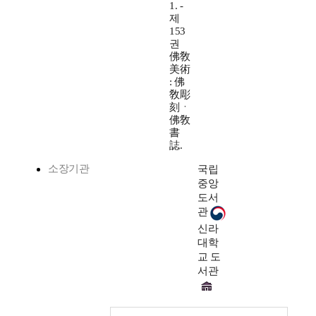
1. -
제
153
권
佛敎
美術
: 佛
敎彫
刻ㆍ
佛敎
書
誌.
소장기관
국립
중앙
도서
관
신라
대학
교 도
서관