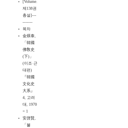
[Volume.
제138권
총설]---
-------
목차
金煐泰,
「韓國
佛敎史
(下)」
(이조·근
대편)
『韓國
文化史
大系』
4, 고려
대, 1970
= 1
安啓賢,
「불