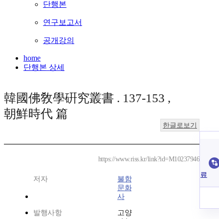
단행본
연구보고서
공개강의
home
단행본 상세
韓國佛敎學硏究叢書 . 137-153 ,
朝鮮時代 篇
한글로보기
https://www.riss.kr/link?id=M10237946
료
저자
불함
문화
사
발행사항
고양