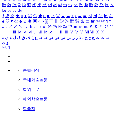
㎒
㎓
㎔
Ω
㏀
㏁
㎊
㎋
㎌
㏖
㏅
㎭
㎮
㎯
㏛
㎩
㎪
㎫
㎬
㏝
㏐
㏓
㏃
㏉
㏜
㏆
§
※
☆
★
○
●
◎
◇
◆
□
■
△
▽
→
←
↑
↓
↔
〓
◁
◀
▷
▶
♤
♠
♡
♥
♧
♣
⊙
◈
▣
◐
◑
▒
▤
▥
▨
▧
▦
▩
♨
☏
☎
☜
☞
¶
†
‡
↕
↗
↙
↖
↘
♭
♩
♪
♬
㉿
㈜
№
㏇
™
㏂
㏘
℡
＃
＆
＊
＠
ª
º
ⅰ
ⅱ
ⅲ
ⅳ
ⅴ
ⅵ
ⅶ
ⅷ
ⅸ
ⅹ
Ⅰ
Ⅱ
Ⅲ
Ⅳ
Ⅴ
Ⅵ
Ⅶ
Ⅷ
Ⅸ
Ⅹ
ا
ب
ت
ث
ج
ح
خ
د
ذ
ر
ز
س
ش
ص
ض
ط
ظ
ع
غ
ف
ق
ک
ل
م
ن
ه
و
ی
닫기
통합검색
국내학술논문
학위논문
해외학술논문
학술지