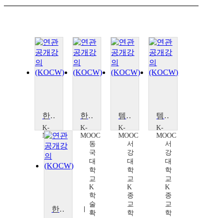
한국불교 문화유산, 국보
한국불교 속 여성의 재발견
템플스테이로 경험하는 한국불교 II
템플스테이로 경험하는 한국불교 II
K-
K-
K-
K-
MOOC
MOOC
MOOC
MOOC
동
동
서
서
국
국
강
강
대
대
대
대
학
학
학
학
교
교
교
교
K
K
K
K
학
학
종
종
술
술
교
교
한국불교 금석문
확
확
학
학