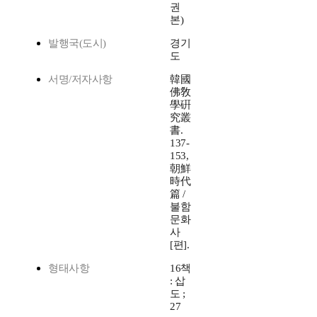
권
본)
발행국(도시)
경기
도
서명/저자사항
韓國
佛敎
學硏
究叢
書.
137-
153,
朝鮮
時代
篇 /
불함
문화
사
[편].
형태사항
16책
: 삽
도 ;
27