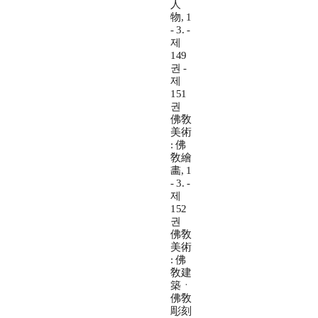
人
物, 1
- 3. -
제
149
권 -
제
151
권
佛敎
美術
: 佛
敎繪
畵, 1
- 3. -
제
152
권
佛敎
美術
: 佛
敎建
築ㆍ
佛敎
彫刻