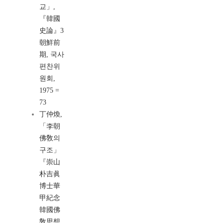
교」,
『韓國
史論』3
朝鮮前
期, 국사
편찬위
원회,
1975 =
73
丁仲煥,
「李朝
佛敎의
구조」
『崇山
朴吉眞
博士華
甲紀念
韓國佛
敎思想