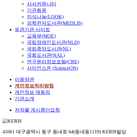
사서커뮤니티
기관회원
지식나눔(LOOK)
의학전자도서관(MEDLIS)
유관기관 사이트
교육부(MOE)
국립장애인도서관(NLD)
국립중앙도서관(NL)
국회도서관(NAL)
연구윤리정보포털(CRE)
사이언스온 (ScienceON)
이용약관
개인정보처리방침
개인정보 재동의
기관소개
저작물 게시중단요청
41061 대구광역시 동구 동내로 64(동내동1119) KERIS빌딩