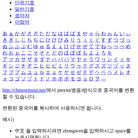
단위기호
일반기호
로마자
아랍어
あ
ぁ
か
が
さ
ざ
た
だ
な
は
ば
ぱ
ま
や
ゃ
ら
わ
ゎ
ん
い
ぃ
き
ぎ
し
じ
ち
ぢ
に
ひ
び
ぴ
み
り
う
ぅ
く
ぐ
す
ず
つ
づ
っ
ぬ
ふ
ぶ
ぷ
む
ゆ
ゅ
る
え
ぇ
け
げ
せ
ぜ
て
で
ね
へ
べ
ぺ
め
れ
お
ぉ
こ
ご
そ
ぞ
と
ど
の
ほ
ぼ
ぽ
も
よ
ょ
ろ
を
ア
ァ
カ
サ
ザ
タ
ダ
ナ
ハ
バ
パ
マ
ヤ
ャ
ラ
ワ
ヮ
ン
イ
ィ
キ
ギ
シ
ジ
チ
ヂ
ニ
ヒ
ビ
ピ
ミ
リ
ウ
ゥ
ク
グ
ス
ズ
ツ
ヅ
ッ
ヌ
フ
ブ
プ
ム
ユ
ュ
ル
エ
ェ
ケ
ゲ
セ
ゼ
テ
デ
ヘ
ベ
ペ
メ
レ
オ
ォ
コ
ゴ
ソ
ゾ
ト
ド
ノ
ホ
ボ
ポ
モ
ヨ
ョ
ロ
ヲ
―
http://chineseinput.net/
에서 pinyin(병음)방식으로 중국어를 변환
할 수 있습니다.
변환된 중국어를 복사하여 사용하시면 됩니다.
예시)
中文 을 입력하시려면
zhongwen
을 입력하시고 space를
누르시면됩니다.