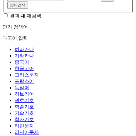
상세검색
결과 내 재검색
인기 검색어
다국어 입력
히라가나
가타카나
중국어
한글고어
그리스문자
프랑스어
독일어
히브리어
괄호기호
학술기호
기술기호
첨자기호
라틴문자
러시아문자