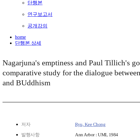
단행본
연구보고서
공개강의
home
단행본 상세
Nagarjuna's emptiness and Paul Tillich's go
comparative study for the dialogue between
and BUddhism
저자
Ryu, Kee Chong
발행사항
Ann Arbor : UMI, 1984