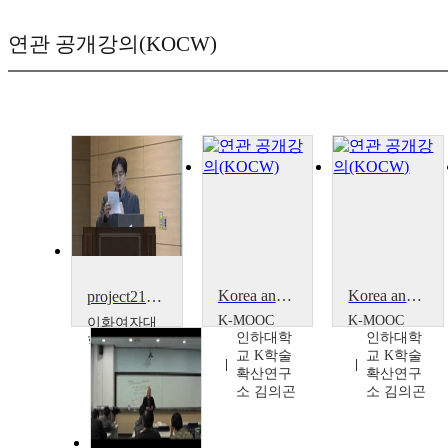
연관 공개강의(KOCW)
Korea and International Relations
Korea and International Relations
project21AND 초청 세미나콘서트 이병무의 Ga-on Aa(2015)
K-MOOC
K-MOOC
이화여자대
인하대학
인하대학
학교
교 K학술
교 K학술
이병무
확산연구
확산연구
소 김의곤
소 김의곤