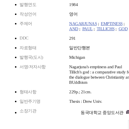
발행연도
1984
작성언어
영어
주제어
NAGARJUNAS
;
EMPTINESS
;
AND
;
PAUL
;
TILLICHS
;
GOD
DDC
291
자료형태
일반단행본
발행국(도시)
Michigan
서명/저자사항
Nagarjuna's emptiness and Paul
Tillich's god : a comparative study f
the dialogue between Christianity a
BUddhism
형태사항
229p.; 21cm.
일반주기명
Thesis : Drew Univ.
소장기관
동국대학교 중앙도서관