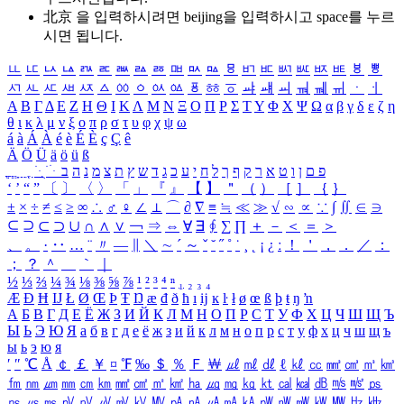
北京 을 입력하시려면
beijing
을 입력하시고 space를 누르
시면 됩니다.
ㅥ
ㅦ
ㅧ
ㅨ
ㅩ
ㅪ
ㅫ
ㅬ
ㅭ
ㅮ
ㅯ
ㅰ
ㅱ
ㅲ
ㅳ
ㅴ
ㅵ
ㅶ
ㅷ
ㅸ
ㅹ
ㅺ
ㅻ
ㅼ
ㅽ
ㅾ
ㅿ
ㆀ
ㆁ
ㆂ
ㆃ
ㆄ
ㆅ
ㆆ
ㆇ
ㆈ
ㆉ
ㆊ
ㆋ
ㆌ
ㆍ
ㆎ
Α
Β
Γ
Δ
Ε
Ζ
Η
Θ
Ι
Κ
Λ
Μ
Ν
Ξ
Ο
Π
Ρ
Σ
Τ
Υ
Φ
Χ
Ψ
Ω
α
β
γ
δ
ε
ζ
η
θ
ι
κ
λ
μ
ν
ξ
ο
π
ρ
σ
τ
υ
φ
χ
ψ
ω
á
à
Á
À
é
è
É
È
ç
Ç
ê
Ä
Ö
Ü
ä
ö
ü
ß
ְ
ֳ
ֲ
ֱ
ָ
ַ
ֵ
ֶ
ִ
ֹ
ּ
ֻ
ׂ
ׁ
ּ
ב
ה
נ
מ
צ
ת
ץ
ש
ד
ג
כ
ע
י
ח
ל
ך
ף
ק
ר
א
ט
ו
ן
ם
פ
‘
’
“
”
〔
〕
〈
〉
「
」
『
』
【
】
＂
（
）
［
］
｛
｝
±
×
÷
≠
≤
≥
∞
∴
♂
♀
∠
⊥
⌒
∂
∇
≡
≒
≪
≫
√
∽
∝
∵
∫
∬
∈
∋
⊆
⊇
⊂
⊃
∪
∩
∧
∨
￢
⇒
⇔
∀
∃
∮
∑
∏
＋
－
＜
＝
＞
、
。
·
‥
…
¨
〃
―
∥
＼
∼
´
～
ˇ
˘
˝
˚
˙
¸
˛
¡
¿
ː
！
＇
，
．
／
：
；
？
＾
＿
｀
｜
½
⅓
⅔
¼
¾
⅛
⅜
⅝
⅞
¹
²
³
⁴
ⁿ
₁
₂
₃
₄
Æ
Ð
Ħ
Ĳ
Ł
Ø
Œ
Þ
Ŧ
Ŋ
æ
đ
ð
ħ
ı
ĳ
ĸ
ŀ
ł
ø
œ
ß
þ
ŧ
ŋ
ŉ
А
Б
В
Г
Д
Е
Ё
Ж
З
И
Й
К
Л
М
Н
О
П
Р
С
Т
У
Ф
Х
Ц
Ч
Ш
Щ
Ъ
Ы
Ь
Э
Ю
Я
а
б
в
г
д
е
ё
ж
з
и
й
к
л
м
н
о
п
р
с
т
у
ф
х
ц
ч
ш
щ
ъ
ы
ь
э
ю
я
′
″
℃
Å
￠
￡
￥
¤
℉
‰
＄
％
Ｆ
￦
㎕
㎖
㎗
ℓ
㎘
㏄
㎣
㎤
㎥
㎦
㎙
㎚
㎛
㎜
㎝
㎞
㎟
㎠
㎡
㎢
㏊
㎍
㎎
㎏
㏏
㎈
㎉
㏈
㎧
㎨
㎰
㎱
㎲
㎳
㎴
㎵
㎶
㎷
㎸
㎹
㎀
㎁
㎂
㎃
㎄
㎺
㎻
㎽
㎾
㎿
㎐
㎑