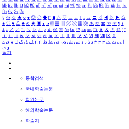
㎒
㎓
㎔
Ω
㏀
㏁
㎊
㎋
㎌
㏖
㏅
㎭
㎮
㎯
㏛
㎩
㎪
㎫
㎬
㏝
㏐
㏓
㏃
㏉
㏜
㏆
§
※
☆
★
○
●
◎
◇
◆
□
■
△
▽
→
←
↑
↓
↔
〓
◁
◀
▷
▶
♤
♠
♡
♥
♧
♣
⊙
◈
▣
◐
◑
▒
▤
▥
▨
▧
▦
▩
♨
☏
☎
☜
☞
¶
†
‡
↕
↗
↙
↖
↘
♭
♩
♪
♬
㉿
㈜
№
㏇
™
㏂
㏘
℡
＃
＆
＊
＠
ª
º
ⅰ
ⅱ
ⅲ
ⅳ
ⅴ
ⅵ
ⅶ
ⅷ
ⅸ
ⅹ
Ⅰ
Ⅱ
Ⅲ
Ⅳ
Ⅴ
Ⅵ
Ⅶ
Ⅷ
Ⅸ
Ⅹ
ا
ب
ت
ث
ج
ح
خ
د
ذ
ر
ز
س
ش
ص
ض
ط
ظ
ع
غ
ف
ق
ک
ل
م
ن
ه
و
ی
닫기
통합검색
국내학술논문
학위논문
해외학술논문
학술지