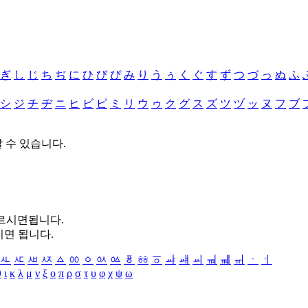
ぎ
し
じ
ち
ぢ
に
ひ
び
ぴ
み
り
う
ぅ
く
ぐ
す
ず
つ
づ
っ
ぬ
ふ
シ
ジ
チ
ヂ
ニ
ヒ
ビ
ピ
ミ
リ
ウ
ゥ
ク
グ
ス
ズ
ツ
ヅ
ッ
ヌ
フ
ブ
할 수 있습니다.
누르시면됩니다.
시면 됩니다.
ㅻ
ㅼ
ㅽ
ㅾ
ㅿ
ㆀ
ㆁ
ㆂ
ㆃ
ㆄ
ㆅ
ㆆ
ㆇ
ㆈ
ㆉ
ㆊ
ㆋ
ㆌ
ㆍ
ㆎ
θ
ι
κ
λ
μ
ν
ξ
ο
π
ρ
σ
τ
υ
φ
χ
ψ
ω