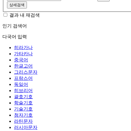
상세검색
결과 내 재검색
인기 검색어
다국어 입력
히라가나
가타카나
중국어
한글고어
그리스문자
프랑스어
독일어
히브리어
괄호기호
학술기호
기술기호
첨자기호
라틴문자
러시아문자