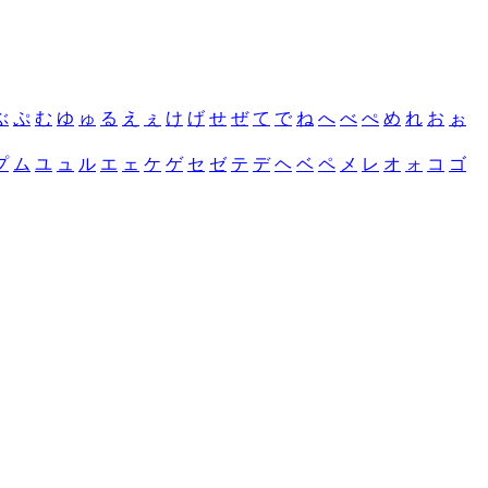
ぶ
ぷ
む
ゆ
ゅ
る
え
ぇ
け
げ
せ
ぜ
て
で
ね
へ
べ
ぺ
め
れ
お
ぉ
プ
ム
ユ
ュ
ル
エ
ェ
ケ
ゲ
セ
ゼ
テ
デ
ヘ
ベ
ペ
メ
レ
オ
ォ
コ
ゴ