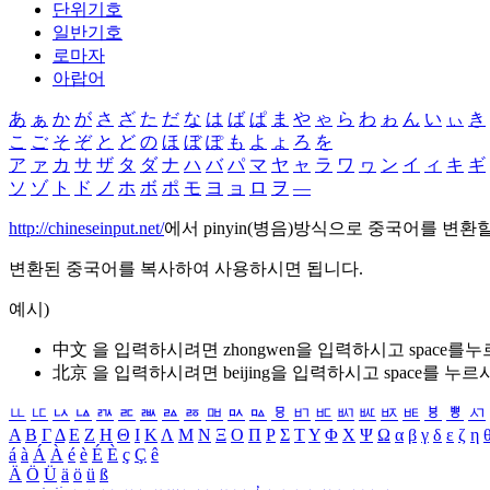
단위기호
일반기호
로마자
아랍어
あ
ぁ
か
が
さ
ざ
た
だ
な
は
ば
ぱ
ま
や
ゃ
ら
わ
ゎ
ん
い
ぃ
き
こ
ご
そ
ぞ
と
ど
の
ほ
ぼ
ぽ
も
よ
ょ
ろ
を
ア
ァ
カ
サ
ザ
タ
ダ
ナ
ハ
バ
パ
マ
ヤ
ャ
ラ
ワ
ヮ
ン
イ
ィ
キ
ギ
ソ
ゾ
ト
ド
ノ
ホ
ボ
ポ
モ
ヨ
ョ
ロ
ヲ
―
http://chineseinput.net/
에서 pinyin(병음)방식으로 중국어를 변환
변환된 중국어를 복사하여 사용하시면 됩니다.
예시)
中文 을 입력하시려면
zhongwen
을 입력하시고 space를
北京 을 입력하시려면
beijing
을 입력하시고 space를 누르
ㅥ
ㅦ
ㅧ
ㅨ
ㅩ
ㅪ
ㅫ
ㅬ
ㅭ
ㅮ
ㅯ
ㅰ
ㅱ
ㅲ
ㅳ
ㅴ
ㅵ
ㅶ
ㅷ
ㅸ
ㅹ
ㅺ
Α
Β
Γ
Δ
Ε
Ζ
Η
Θ
Ι
Κ
Λ
Μ
Ν
Ξ
Ο
Π
Ρ
Σ
Τ
Υ
Φ
Χ
Ψ
Ω
α
β
γ
δ
ε
ζ
η
á
à
Á
À
é
è
É
È
ç
Ç
ê
Ä
Ö
Ü
ä
ö
ü
ß