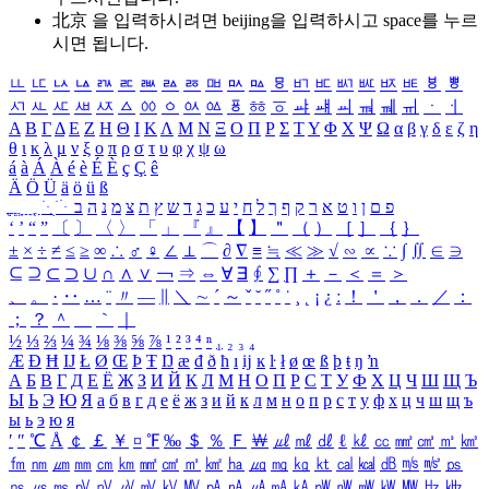
北京 을 입력하시려면
beijing
을 입력하시고 space를 누르
시면 됩니다.
ㅥ
ㅦ
ㅧ
ㅨ
ㅩ
ㅪ
ㅫ
ㅬ
ㅭ
ㅮ
ㅯ
ㅰ
ㅱ
ㅲ
ㅳ
ㅴ
ㅵ
ㅶ
ㅷ
ㅸ
ㅹ
ㅺ
ㅻ
ㅼ
ㅽ
ㅾ
ㅿ
ㆀ
ㆁ
ㆂ
ㆃ
ㆄ
ㆅ
ㆆ
ㆇ
ㆈ
ㆉ
ㆊ
ㆋ
ㆌ
ㆍ
ㆎ
Α
Β
Γ
Δ
Ε
Ζ
Η
Θ
Ι
Κ
Λ
Μ
Ν
Ξ
Ο
Π
Ρ
Σ
Τ
Υ
Φ
Χ
Ψ
Ω
α
β
γ
δ
ε
ζ
η
θ
ι
κ
λ
μ
ν
ξ
ο
π
ρ
σ
τ
υ
φ
χ
ψ
ω
á
à
Á
À
é
è
É
È
ç
Ç
ê
Ä
Ö
Ü
ä
ö
ü
ß
ְ
ֳ
ֲ
ֱ
ָ
ַ
ֵ
ֶ
ִ
ֹ
ּ
ֻ
ׂ
ׁ
ּ
ב
ה
נ
מ
צ
ת
ץ
ש
ד
ג
כ
ע
י
ח
ל
ך
ף
ק
ר
א
ט
ו
ן
ם
פ
‘
’
“
”
〔
〕
〈
〉
「
」
『
』
【
】
＂
（
）
［
］
｛
｝
±
×
÷
≠
≤
≥
∞
∴
♂
♀
∠
⊥
⌒
∂
∇
≡
≒
≪
≫
√
∽
∝
∵
∫
∬
∈
∋
⊆
⊇
⊂
⊃
∪
∩
∧
∨
￢
⇒
⇔
∀
∃
∮
∑
∏
＋
－
＜
＝
＞
、
。
·
‥
…
¨
〃
―
∥
＼
∼
´
～
ˇ
˘
˝
˚
˙
¸
˛
¡
¿
ː
！
＇
，
．
／
：
；
？
＾
＿
｀
｜
½
⅓
⅔
¼
¾
⅛
⅜
⅝
⅞
¹
²
³
⁴
ⁿ
₁
₂
₃
₄
Æ
Ð
Ħ
Ĳ
Ł
Ø
Œ
Þ
Ŧ
Ŋ
æ
đ
ð
ħ
ı
ĳ
ĸ
ŀ
ł
ø
œ
ß
þ
ŧ
ŋ
ŉ
А
Б
В
Г
Д
Е
Ё
Ж
З
И
Й
К
Л
М
Н
О
П
Р
С
Т
У
Ф
Х
Ц
Ч
Ш
Щ
Ъ
Ы
Ь
Э
Ю
Я
а
б
в
г
д
е
ё
ж
з
и
й
к
л
м
н
о
п
р
с
т
у
ф
х
ц
ч
ш
щ
ъ
ы
ь
э
ю
я
′
″
℃
Å
￠
￡
￥
¤
℉
‰
＄
％
Ｆ
￦
㎕
㎖
㎗
ℓ
㎘
㏄
㎣
㎤
㎥
㎦
㎙
㎚
㎛
㎜
㎝
㎞
㎟
㎠
㎡
㎢
㏊
㎍
㎎
㎏
㏏
㎈
㎉
㏈
㎧
㎨
㎰
㎱
㎲
㎳
㎴
㎵
㎶
㎷
㎸
㎹
㎀
㎁
㎂
㎃
㎄
㎺
㎻
㎽
㎾
㎿
㎐
㎑