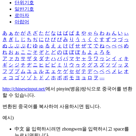
단위기호
일반기호
로마자
아랍어
あ
ぁ
か
が
さ
ざ
た
だ
な
は
ば
ぱ
ま
や
ゃ
ら
わ
ゎ
ん
い
ぃ
き
ぎ
し
じ
ち
ぢ
に
ひ
び
ぴ
み
り
う
ぅ
く
ぐ
す
ず
つ
づ
っ
ぬ
ふ
ぶ
ぷ
む
ゆ
ゅ
る
え
ぇ
け
げ
せ
ぜ
て
で
ね
へ
べ
ぺ
め
れ
お
ぉ
こ
ご
そ
ぞ
と
ど
の
ほ
ぼ
ぽ
も
よ
ょ
ろ
を
ア
ァ
カ
サ
ザ
タ
ダ
ナ
ハ
バ
パ
マ
ヤ
ャ
ラ
ワ
ヮ
ン
イ
ィ
キ
ギ
シ
ジ
チ
ヂ
ニ
ヒ
ビ
ピ
ミ
リ
ウ
ゥ
ク
グ
ス
ズ
ツ
ヅ
ッ
ヌ
フ
ブ
プ
ム
ユ
ュ
ル
エ
ェ
ケ
ゲ
セ
ゼ
テ
デ
ヘ
ベ
ペ
メ
レ
オ
ォ
コ
ゴ
ソ
ゾ
ト
ド
ノ
ホ
ボ
ポ
モ
ヨ
ョ
ロ
ヲ
―
http://chineseinput.net/
에서 pinyin(병음)방식으로 중국어를 변환
할 수 있습니다.
변환된 중국어를 복사하여 사용하시면 됩니다.
예시)
中文 을 입력하시려면
zhongwen
을 입력하시고 space를
누르시면됩니다.