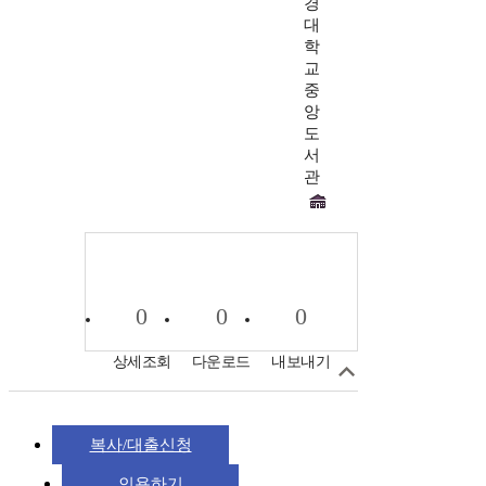
경
대
학
교
중
앙
도
서
관
0
0
0
상세조회
다운로드
내보내기
복사/대출신청
인용하기