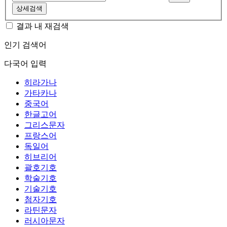
상세검색
결과 내 재검색
인기 검색어
다국어 입력
히라가나
가타카나
중국어
한글고어
그리스문자
프랑스어
독일어
히브리어
괄호기호
학술기호
기술기호
첨자기호
라틴문자
러시아문자