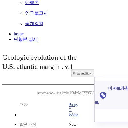
단행본
연구보고서
공개강의
home
단행본 상세
Geologic evolution of the
U.S. atlantic margin . v.1
한글로보기
이 자료와 함
https://www.riss.kr/link?id=M6338589
료
저자
Poag,
C.
Wylie
발행사항
New