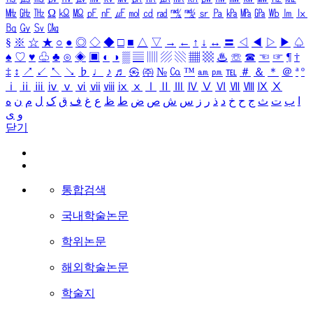
㎒
㎓
㎔
Ω
㏀
㏁
㎊
㎋
㎌
㏖
㏅
㎭
㎮
㎯
㏛
㎩
㎪
㎫
㎬
㏝
㏐
㏓
㏃
㏉
㏜
㏆
§
※
☆
★
○
●
◎
◇
◆
□
■
△
▽
→
←
↑
↓
↔
〓
◁
◀
▷
▶
♤
♠
♡
♥
♧
♣
⊙
◈
▣
◐
◑
▒
▤
▥
▨
▧
▦
▩
♨
☏
☎
☜
☞
¶
†
‡
↕
↗
↙
↖
↘
♭
♩
♪
♬
㉿
㈜
№
㏇
™
㏂
㏘
℡
＃
＆
＊
＠
ª
º
ⅰ
ⅱ
ⅲ
ⅳ
ⅴ
ⅵ
ⅶ
ⅷ
ⅸ
ⅹ
Ⅰ
Ⅱ
Ⅲ
Ⅳ
Ⅴ
Ⅵ
Ⅶ
Ⅷ
Ⅸ
Ⅹ
ا
ب
ت
ث
ج
ح
خ
د
ذ
ر
ز
س
ش
ص
ض
ط
ظ
ع
غ
ف
ق
ک
ل
م
ن
ه
و
ی
닫기
통합검색
국내학술논문
학위논문
해외학술논문
학술지