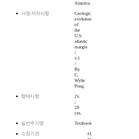
America
서명/저자사항
Geologic
evolution
of
the
U.S.
atlantic
margin
/
v.1
/
By
C.
Wylie
Poag.
형태사항
2v.
;
28
cm.
일반주기명
Textbook
소장기관
서