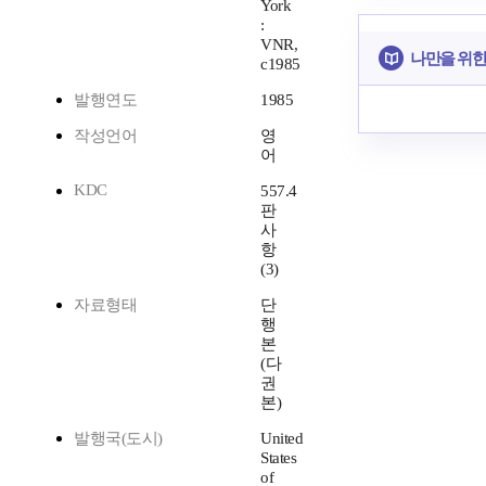
York
:
VNR,
나만을 위한
c1985
발행연도
1985
작성언어
영
어
KDC
557.4
판
사
항
(3)
자료형태
단
행
본
(다
권
본)
발행국(도시)
United
States
of