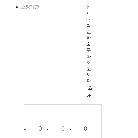
소장기관
연
세
대
학
교
학
술
문
화
처
도
서
관
0
0
0