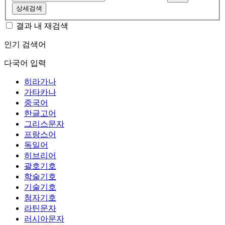
상세검색
결과 내 재검색
인기 검색어
다국어 입력
히라가나
가타카나
중국어
한글고어
그리스문자
프랑스어
독일어
히브리어
괄호기호
학술기호
기술기호
첨자기호
라틴문자
러시아문자