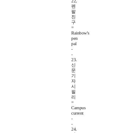
22,
펜
팔
친
구
=
Rainbow's
pen
pal
-
-
23.
신
문
기
자
시
필
리
=
Campus
current
-
-
24.