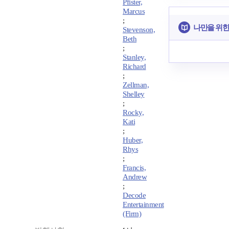
Pfister,
Marcus
;
나만을 위한
Stevenson,
Beth
;
Stanley,
Richard
;
Zellman,
Shelley
;
Rocky,
Kati
;
Huber,
Rhys
;
Francis,
Andrew
;
Decode
Entertainment
(Firm)