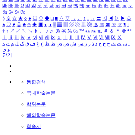
㎒
㎓
㎔
Ω
㏀
㏁
㎊
㎋
㎌
㏖
㏅
㎭
㎮
㎯
㏛
㎩
㎪
㎫
㎬
㏝
㏐
㏓
㏃
㏉
㏜
㏆
§
※
☆
★
○
●
◎
◇
◆
□
■
△
▽
→
←
↑
↓
↔
〓
◁
◀
▷
▶
♤
♠
♡
♥
♧
♣
⊙
◈
▣
◐
◑
▒
▤
▥
▨
▧
▦
▩
♨
☏
☎
☜
☞
¶
†
‡
↕
↗
↙
↖
↘
♭
♩
♪
♬
㉿
㈜
№
㏇
™
㏂
㏘
℡
＃
＆
＊
＠
ª
º
ⅰ
ⅱ
ⅲ
ⅳ
ⅴ
ⅵ
ⅶ
ⅷ
ⅸ
ⅹ
Ⅰ
Ⅱ
Ⅲ
Ⅳ
Ⅴ
Ⅵ
Ⅶ
Ⅷ
Ⅸ
Ⅹ
ا
ب
ت
ث
ج
ح
خ
د
ذ
ر
ز
س
ش
ص
ض
ط
ظ
ع
غ
ف
ق
ک
ل
م
ن
ه
و
ی
닫기
통합검색
국내학술논문
학위논문
해외학술논문
학술지