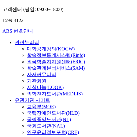
고객센터 (평일: 09:00~18:00)
1599-3122
ARS 번호안내
관련누리집
대학공개강의(KOCW)
학술정보통계시스템(Rinfo)
외국학술지지원센터(FRIC)
학술관계분석서비스(SAM)
사서커뮤니티
기관회원
지식나눔(LOOK)
의학전자도서관(MEDLIS)
유관기관 사이트
교육부(MOE)
국립장애인도서관(NLD)
국립중앙도서관(NL)
국회도서관(NAL)
연구윤리정보포털(CRE)