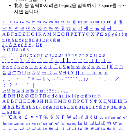
北京 을 입력하시려면
beijing
을 입력하시고 space를 누르
시면 됩니다.
ㅥ
ㅦ
ㅧ
ㅨ
ㅩ
ㅪ
ㅫ
ㅬ
ㅭ
ㅮ
ㅯ
ㅰ
ㅱ
ㅲ
ㅳ
ㅴ
ㅵ
ㅶ
ㅷ
ㅸ
ㅹ
ㅺ
ㅻ
ㅼ
ㅽ
ㅾ
ㅿ
ㆀ
ㆁ
ㆂ
ㆃ
ㆄ
ㆅ
ㆆ
ㆇ
ㆈ
ㆉ
ㆊ
ㆋ
ㆌ
ㆍ
ㆎ
Α
Β
Γ
Δ
Ε
Ζ
Η
Θ
Ι
Κ
Λ
Μ
Ν
Ξ
Ο
Π
Ρ
Σ
Τ
Υ
Φ
Χ
Ψ
Ω
α
β
γ
δ
ε
ζ
η
θ
ι
κ
λ
μ
ν
ξ
ο
π
ρ
σ
τ
υ
φ
χ
ψ
ω
á
à
Á
À
é
è
É
È
ç
Ç
ê
Ä
Ö
Ü
ä
ö
ü
ß
ְ
ֳ
ֲ
ֱ
ָ
ַ
ֵ
ֶ
ִ
ֹ
ּ
ֻ
ׂ
ׁ
ּ
ב
ה
נ
מ
צ
ת
ץ
ש
ד
ג
כ
ע
י
ח
ל
ך
ף
ק
ר
א
ט
ו
ן
ם
פ
‘
’
“
”
〔
〕
〈
〉
「
」
『
』
【
】
＂
（
）
［
］
｛
｝
±
×
÷
≠
≤
≥
∞
∴
♂
♀
∠
⊥
⌒
∂
∇
≡
≒
≪
≫
√
∽
∝
∵
∫
∬
∈
∋
⊆
⊇
⊂
⊃
∪
∩
∧
∨
￢
⇒
⇔
∀
∃
∮
∑
∏
＋
－
＜
＝
＞
、
。
·
‥
…
¨
〃
―
∥
＼
∼
´
～
ˇ
˘
˝
˚
˙
¸
˛
¡
¿
ː
！
＇
，
．
／
：
；
？
＾
＿
｀
｜
½
⅓
⅔
¼
¾
⅛
⅜
⅝
⅞
¹
²
³
⁴
ⁿ
₁
₂
₃
₄
Æ
Ð
Ħ
Ĳ
Ł
Ø
Œ
Þ
Ŧ
Ŋ
æ
đ
ð
ħ
ı
ĳ
ĸ
ŀ
ł
ø
œ
ß
þ
ŧ
ŋ
ŉ
А
Б
В
Г
Д
Е
Ё
Ж
З
И
Й
К
Л
М
Н
О
П
Р
С
Т
У
Ф
Х
Ц
Ч
Ш
Щ
Ъ
Ы
Ь
Э
Ю
Я
а
б
в
г
д
е
ё
ж
з
и
й
к
л
м
н
о
п
р
с
т
у
ф
х
ц
ч
ш
щ
ъ
ы
ь
э
ю
я
′
″
℃
Å
￠
￡
￥
¤
℉
‰
＄
％
Ｆ
￦
㎕
㎖
㎗
ℓ
㎘
㏄
㎣
㎤
㎥
㎦
㎙
㎚
㎛
㎜
㎝
㎞
㎟
㎠
㎡
㎢
㏊
㎍
㎎
㎏
㏏
㎈
㎉
㏈
㎧
㎨
㎰
㎱
㎲
㎳
㎴
㎵
㎶
㎷
㎸
㎹
㎀
㎁
㎂
㎃
㎄
㎺
㎻
㎽
㎾
㎿
㎐
㎑