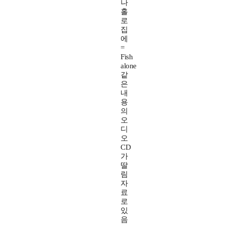
나
홀
로
집
에
=
Fish
alone
같
은
내
용
의
오
디
오
CD
가
딸
림
자
료
로
있
음