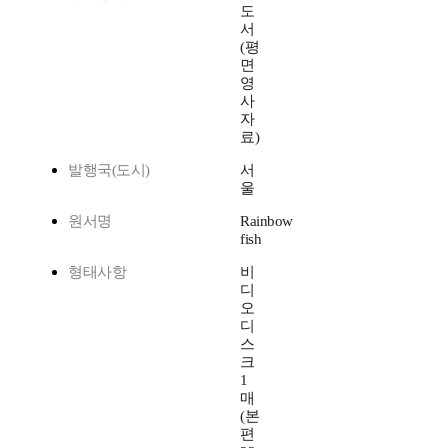
도
서
(평
면
영
사
자
료)
발행국(도시)
서
울
원서명
Rainbow
fish
형태사항
비
디
오
디
스
크
1
매
(본
편