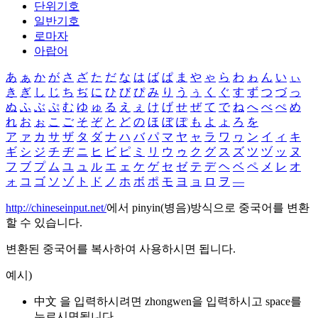
단위기호
일반기호
로마자
아랍어
あ
ぁ
か
が
さ
ざ
た
だ
な
は
ば
ぱ
ま
や
ゃ
ら
わ
ゎ
ん
い
ぃ
き
ぎ
し
じ
ち
ぢ
に
ひ
び
ぴ
み
り
う
ぅ
く
ぐ
す
ず
つ
づ
っ
ぬ
ふ
ぶ
ぷ
む
ゆ
ゅ
る
え
ぇ
け
げ
せ
ぜ
て
で
ね
へ
べ
ぺ
め
れ
お
ぉ
こ
ご
そ
ぞ
と
ど
の
ほ
ぼ
ぽ
も
よ
ょ
ろ
を
ア
ァ
カ
サ
ザ
タ
ダ
ナ
ハ
バ
パ
マ
ヤ
ャ
ラ
ワ
ヮ
ン
イ
ィ
キ
ギ
シ
ジ
チ
ヂ
ニ
ヒ
ビ
ピ
ミ
リ
ウ
ゥ
ク
グ
ス
ズ
ツ
ヅ
ッ
ヌ
フ
ブ
プ
ム
ユ
ュ
ル
エ
ェ
ケ
ゲ
セ
ゼ
テ
デ
ヘ
ベ
ペ
メ
レ
オ
ォ
コ
ゴ
ソ
ゾ
ト
ド
ノ
ホ
ボ
ポ
モ
ヨ
ョ
ロ
ヲ
―
http://chineseinput.net/
에서 pinyin(병음)방식으로 중국어를 변환
할 수 있습니다.
변환된 중국어를 복사하여 사용하시면 됩니다.
예시)
中文 을 입력하시려면
zhongwen
을 입력하시고 space를
누르시면됩니다.