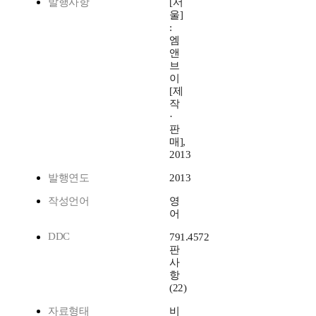
발행사항
[서
울]
:
엠
앤
브
이
[제
작
·
판
매],
2013
발행연도
2013
작성언어
영
어
DDC
791.4572
판
사
항
(22)
자료형태
비