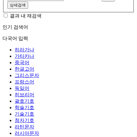
상세검색
결과 내 재검색
인기 검색어
다국어 입력
히라가나
가타카나
중국어
한글고어
그리스문자
프랑스어
독일어
히브리어
괄호기호
학술기호
기술기호
첨자기호
라틴문자
러시아문자