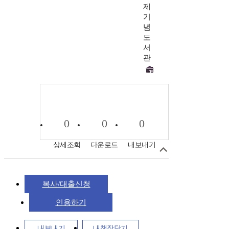
제
기
념
도
서
관
0
0
0
상세조회
다운로드
내보내기
복사/대출신청
인용하기
내보내기
내책장담기