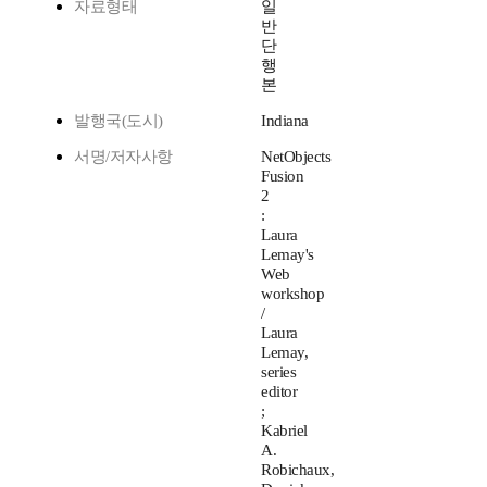
자료형태
일
반
단
행
본
발행국(도시)
Indiana
서명/저자사항
NetObjects
Fusion
2
:
Laura
Lemay's
Web
workshop
/
Laura
Lemay,
series
editor
;
Kabriel
A.
Robichaux,