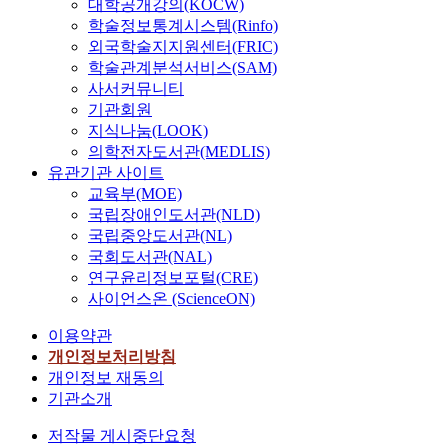
대학공개강의(KOCW)
학술정보통계시스템(Rinfo)
외국학술지지원센터(FRIC)
학술관계분석서비스(SAM)
사서커뮤니티
기관회원
지식나눔(LOOK)
의학전자도서관(MEDLIS)
유관기관 사이트
교육부(MOE)
국립장애인도서관(NLD)
국립중앙도서관(NL)
국회도서관(NAL)
연구윤리정보포털(CRE)
사이언스온 (ScienceON)
이용약관
개인정보처리방침
개인정보 재동의
기관소개
저작물 게시중단요청