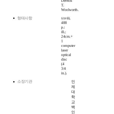
Derrick
T.
Woolworth.
형태사항
xxviii,
488
p.:
ill.;
24cm.+
1
computer
laser
optical
disc
(4
3/4
in.).
소장기관
인
제
대
학
교
백
인