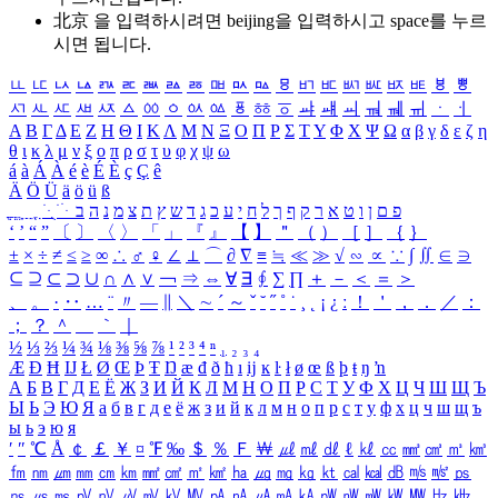
北京 을 입력하시려면
beijing
을 입력하시고 space를 누르
시면 됩니다.
ㅥ
ㅦ
ㅧ
ㅨ
ㅩ
ㅪ
ㅫ
ㅬ
ㅭ
ㅮ
ㅯ
ㅰ
ㅱ
ㅲ
ㅳ
ㅴ
ㅵ
ㅶ
ㅷ
ㅸ
ㅹ
ㅺ
ㅻ
ㅼ
ㅽ
ㅾ
ㅿ
ㆀ
ㆁ
ㆂ
ㆃ
ㆄ
ㆅ
ㆆ
ㆇ
ㆈ
ㆉ
ㆊ
ㆋ
ㆌ
ㆍ
ㆎ
Α
Β
Γ
Δ
Ε
Ζ
Η
Θ
Ι
Κ
Λ
Μ
Ν
Ξ
Ο
Π
Ρ
Σ
Τ
Υ
Φ
Χ
Ψ
Ω
α
β
γ
δ
ε
ζ
η
θ
ι
κ
λ
μ
ν
ξ
ο
π
ρ
σ
τ
υ
φ
χ
ψ
ω
á
à
Á
À
é
è
É
È
ç
Ç
ê
Ä
Ö
Ü
ä
ö
ü
ß
ְ
ֳ
ֲ
ֱ
ָ
ַ
ֵ
ֶ
ִ
ֹ
ּ
ֻ
ׂ
ׁ
ּ
ב
ה
נ
מ
צ
ת
ץ
ש
ד
ג
כ
ע
י
ח
ל
ך
ף
ק
ר
א
ט
ו
ן
ם
פ
‘
’
“
”
〔
〕
〈
〉
「
」
『
』
【
】
＂
（
）
［
］
｛
｝
±
×
÷
≠
≤
≥
∞
∴
♂
♀
∠
⊥
⌒
∂
∇
≡
≒
≪
≫
√
∽
∝
∵
∫
∬
∈
∋
⊆
⊇
⊂
⊃
∪
∩
∧
∨
￢
⇒
⇔
∀
∃
∮
∑
∏
＋
－
＜
＝
＞
、
。
·
‥
…
¨
〃
―
∥
＼
∼
´
～
ˇ
˘
˝
˚
˙
¸
˛
¡
¿
ː
！
＇
，
．
／
：
；
？
＾
＿
｀
｜
½
⅓
⅔
¼
¾
⅛
⅜
⅝
⅞
¹
²
³
⁴
ⁿ
₁
₂
₃
₄
Æ
Ð
Ħ
Ĳ
Ł
Ø
Œ
Þ
Ŧ
Ŋ
æ
đ
ð
ħ
ı
ĳ
ĸ
ŀ
ł
ø
œ
ß
þ
ŧ
ŋ
ŉ
А
Б
В
Г
Д
Е
Ё
Ж
З
И
Й
К
Л
М
Н
О
П
Р
С
Т
У
Ф
Х
Ц
Ч
Ш
Щ
Ъ
Ы
Ь
Э
Ю
Я
а
б
в
г
д
е
ё
ж
з
и
й
к
л
м
н
о
п
р
с
т
у
ф
х
ц
ч
ш
щ
ъ
ы
ь
э
ю
я
′
″
℃
Å
￠
￡
￥
¤
℉
‰
＄
％
Ｆ
￦
㎕
㎖
㎗
ℓ
㎘
㏄
㎣
㎤
㎥
㎦
㎙
㎚
㎛
㎜
㎝
㎞
㎟
㎠
㎡
㎢
㏊
㎍
㎎
㎏
㏏
㎈
㎉
㏈
㎧
㎨
㎰
㎱
㎲
㎳
㎴
㎵
㎶
㎷
㎸
㎹
㎀
㎁
㎂
㎃
㎄
㎺
㎻
㎽
㎾
㎿
㎐
㎑