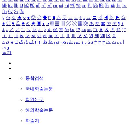
㎒
㎓
㎔
Ω
㏀
㏁
㎊
㎋
㎌
㏖
㏅
㎭
㎮
㎯
㏛
㎩
㎪
㎫
㎬
㏝
㏐
㏓
㏃
㏉
㏜
㏆
§
※
☆
★
○
●
◎
◇
◆
□
■
△
▽
→
←
↑
↓
↔
〓
◁
◀
▷
▶
♤
♠
♡
♥
♧
♣
⊙
◈
▣
◐
◑
▒
▤
▥
▨
▧
▦
▩
♨
☏
☎
☜
☞
¶
†
‡
↕
↗
↙
↖
↘
♭
♩
♪
♬
㉿
㈜
№
㏇
™
㏂
㏘
℡
＃
＆
＊
＠
ª
º
ⅰ
ⅱ
ⅲ
ⅳ
ⅴ
ⅵ
ⅶ
ⅷ
ⅸ
ⅹ
Ⅰ
Ⅱ
Ⅲ
Ⅳ
Ⅴ
Ⅵ
Ⅶ
Ⅷ
Ⅸ
Ⅹ
ا
ب
ت
ث
ج
ح
خ
د
ذ
ر
ز
س
ش
ص
ض
ط
ظ
ع
غ
ف
ق
ک
ل
م
ن
ه
و
ی
닫기
통합검색
국내학술논문
학위논문
해외학술논문
학술지