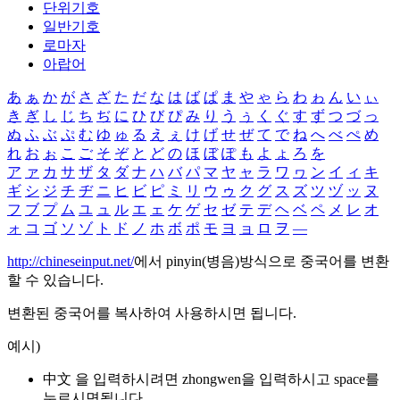
단위기호
일반기호
로마자
아랍어
あ
ぁ
か
が
さ
ざ
た
だ
な
は
ば
ぱ
ま
や
ゃ
ら
わ
ゎ
ん
い
ぃ
き
ぎ
し
じ
ち
ぢ
に
ひ
び
ぴ
み
り
う
ぅ
く
ぐ
す
ず
つ
づ
っ
ぬ
ふ
ぶ
ぷ
む
ゆ
ゅ
る
え
ぇ
け
げ
せ
ぜ
て
で
ね
へ
べ
ぺ
め
れ
お
ぉ
こ
ご
そ
ぞ
と
ど
の
ほ
ぼ
ぽ
も
よ
ょ
ろ
を
ア
ァ
カ
サ
ザ
タ
ダ
ナ
ハ
バ
パ
マ
ヤ
ャ
ラ
ワ
ヮ
ン
イ
ィ
キ
ギ
シ
ジ
チ
ヂ
ニ
ヒ
ビ
ピ
ミ
リ
ウ
ゥ
ク
グ
ス
ズ
ツ
ヅ
ッ
ヌ
フ
ブ
プ
ム
ユ
ュ
ル
エ
ェ
ケ
ゲ
セ
ゼ
テ
デ
ヘ
ベ
ペ
メ
レ
オ
ォ
コ
ゴ
ソ
ゾ
ト
ド
ノ
ホ
ボ
ポ
モ
ヨ
ョ
ロ
ヲ
―
http://chineseinput.net/
에서 pinyin(병음)방식으로 중국어를 변환
할 수 있습니다.
변환된 중국어를 복사하여 사용하시면 됩니다.
예시)
中文 을 입력하시려면
zhongwen
을 입력하시고 space를
누르시면됩니다.