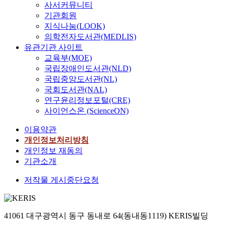
사서커뮤니티
기관회원
지식나눔(LOOK)
의학전자도서관(MEDLIS)
유관기관 사이트
교육부(MOE)
국립장애인도서관(NLD)
국립중앙도서관(NL)
국회도서관(NAL)
연구윤리정보포털(CRE)
사이언스온 (ScienceON)
이용약관
개인정보처리방침
개인정보 재동의
기관소개
저작물 게시중단요청
41061 대구광역시 동구 동내로 64(동내동1119) KERIS빌딩