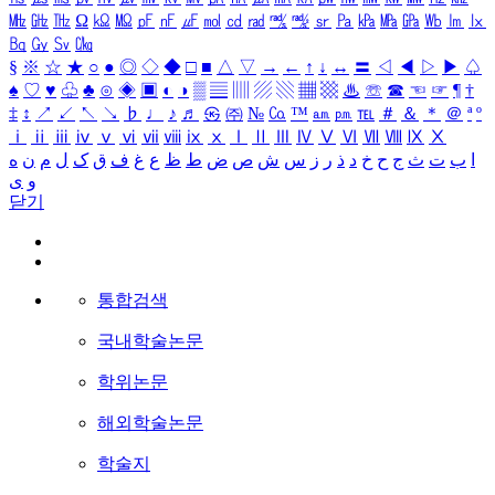
㎒
㎓
㎔
Ω
㏀
㏁
㎊
㎋
㎌
㏖
㏅
㎭
㎮
㎯
㏛
㎩
㎪
㎫
㎬
㏝
㏐
㏓
㏃
㏉
㏜
㏆
§
※
☆
★
○
●
◎
◇
◆
□
■
△
▽
→
←
↑
↓
↔
〓
◁
◀
▷
▶
♤
♠
♡
♥
♧
♣
⊙
◈
▣
◐
◑
▒
▤
▥
▨
▧
▦
▩
♨
☏
☎
☜
☞
¶
†
‡
↕
↗
↙
↖
↘
♭
♩
♪
♬
㉿
㈜
№
㏇
™
㏂
㏘
℡
＃
＆
＊
＠
ª
º
ⅰ
ⅱ
ⅲ
ⅳ
ⅴ
ⅵ
ⅶ
ⅷ
ⅸ
ⅹ
Ⅰ
Ⅱ
Ⅲ
Ⅳ
Ⅴ
Ⅵ
Ⅶ
Ⅷ
Ⅸ
Ⅹ
ا
ب
ت
ث
ج
ح
خ
د
ذ
ر
ز
س
ش
ص
ض
ط
ظ
ع
غ
ف
ق
ک
ل
م
ن
ه
و
ی
닫기
통합검색
국내학술논문
학위논문
해외학술논문
학술지