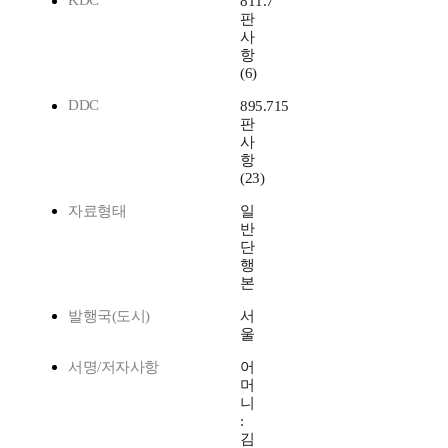
KDC
811.7
판
사
항
(6)
DDC
895.715
판
사
항
(23)
자료형태
일
반
단
행
본
발행국(도시)
서
울
서명/저자사항
어
머
니
:
김