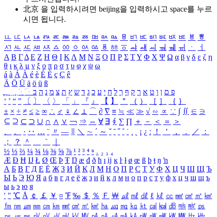
北京 을 입력하시려면
beijing
을 입력하시고 space를 누르
시면 됩니다.
ㅥ
ㅦ
ㅧ
ㅨ
ㅩ
ㅪ
ㅫ
ㅬ
ㅭ
ㅮ
ㅯ
ㅰ
ㅱ
ㅲ
ㅳ
ㅴ
ㅵ
ㅶ
ㅷ
ㅸ
ㅹ
ㅺ
ㅻ
ㅼ
ㅽ
ㅾ
ㅿ
ㆀ
ㆁ
ㆂ
ㆃ
ㆄ
ㆅ
ㆆ
ㆇ
ㆈ
ㆉ
ㆊ
ㆋ
ㆌ
ㆍ
ㆎ
Α
Β
Γ
Δ
Ε
Ζ
Η
Θ
Ι
Κ
Λ
Μ
Ν
Ξ
Ο
Π
Ρ
Σ
Τ
Υ
Φ
Χ
Ψ
Ω
α
β
γ
δ
ε
ζ
η
θ
ι
κ
λ
μ
ν
ξ
ο
π
ρ
σ
τ
υ
φ
χ
ψ
ω
á
à
Á
À
é
è
É
È
ç
Ç
ê
Ä
Ö
Ü
ä
ö
ü
ß
ְ
ֳ
ֲ
ֱ
ָ
ַ
ֵ
ֶ
ִ
ֹ
ּ
ֻ
ׂ
ׁ
ּ
ב
ה
נ
מ
צ
ת
ץ
ש
ד
ג
כ
ע
י
ח
ל
ך
ף
ק
ר
א
ט
ו
ן
ם
פ
‘
’
“
”
〔
〕
〈
〉
「
」
『
』
【
】
＂
（
）
［
］
｛
｝
±
×
÷
≠
≤
≥
∞
∴
♂
♀
∠
⊥
⌒
∂
∇
≡
≒
≪
≫
√
∽
∝
∵
∫
∬
∈
∋
⊆
⊇
⊂
⊃
∪
∩
∧
∨
￢
⇒
⇔
∀
∃
∮
∑
∏
＋
－
＜
＝
＞
、
。
·
‥
…
¨
〃
―
∥
＼
∼
´
～
ˇ
˘
˝
˚
˙
¸
˛
¡
¿
ː
！
＇
，
．
／
：
；
？
＾
＿
｀
｜
½
⅓
⅔
¼
¾
⅛
⅜
⅝
⅞
¹
²
³
⁴
ⁿ
₁
₂
₃
₄
Æ
Ð
Ħ
Ĳ
Ł
Ø
Œ
Þ
Ŧ
Ŋ
æ
đ
ð
ħ
ı
ĳ
ĸ
ŀ
ł
ø
œ
ß
þ
ŧ
ŋ
ŉ
А
Б
В
Г
Д
Е
Ё
Ж
З
И
Й
К
Л
М
Н
О
П
Р
С
Т
У
Ф
Х
Ц
Ч
Ш
Щ
Ъ
Ы
Ь
Э
Ю
Я
а
б
в
г
д
е
ё
ж
з
и
й
к
л
м
н
о
п
р
с
т
у
ф
х
ц
ч
ш
щ
ъ
ы
ь
э
ю
я
′
″
℃
Å
￠
￡
￥
¤
℉
‰
＄
％
Ｆ
￦
㎕
㎖
㎗
ℓ
㎘
㏄
㎣
㎤
㎥
㎦
㎙
㎚
㎛
㎜
㎝
㎞
㎟
㎠
㎡
㎢
㏊
㎍
㎎
㎏
㏏
㎈
㎉
㏈
㎧
㎨
㎰
㎱
㎲
㎳
㎴
㎵
㎶
㎷
㎸
㎹
㎀
㎁
㎂
㎃
㎄
㎺
㎻
㎽
㎾
㎿
㎐
㎑