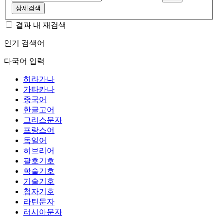
상세검색
결과 내 재검색
인기 검색어
다국어 입력
히라가나
가타카나
중국어
한글고어
그리스문자
프랑스어
독일어
히브리어
괄호기호
학술기호
기술기호
첨자기호
라틴문자
러시아문자