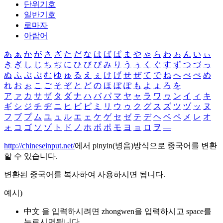
단위기호
일반기호
로마자
아랍어
あ
ぁ
か
が
さ
ざ
た
だ
な
は
ば
ぱ
ま
や
ゃ
ら
わ
ゎ
ん
い
ぃ
き
ぎ
し
じ
ち
ぢ
に
ひ
び
ぴ
み
り
う
ぅ
く
ぐ
す
ず
つ
づ
っ
ぬ
ふ
ぶ
ぷ
む
ゆ
ゅ
る
え
ぇ
け
げ
せ
ぜ
て
で
ね
へ
べ
ぺ
め
れ
お
ぉ
こ
ご
そ
ぞ
と
ど
の
ほ
ぼ
ぽ
も
よ
ょ
ろ
を
ア
ァ
カ
サ
ザ
タ
ダ
ナ
ハ
バ
パ
マ
ヤ
ャ
ラ
ワ
ヮ
ン
イ
ィ
キ
ギ
シ
ジ
チ
ヂ
ニ
ヒ
ビ
ピ
ミ
リ
ウ
ゥ
ク
グ
ス
ズ
ツ
ヅ
ッ
ヌ
フ
ブ
プ
ム
ユ
ュ
ル
エ
ェ
ケ
ゲ
セ
ゼ
テ
デ
ヘ
ベ
ペ
メ
レ
オ
ォ
コ
ゴ
ソ
ゾ
ト
ド
ノ
ホ
ボ
ポ
モ
ヨ
ョ
ロ
ヲ
―
http://chineseinput.net/
에서 pinyin(병음)방식으로 중국어를 변환
할 수 있습니다.
변환된 중국어를 복사하여 사용하시면 됩니다.
예시)
中文 을 입력하시려면
zhongwen
을 입력하시고 space를
누르시면됩니다.