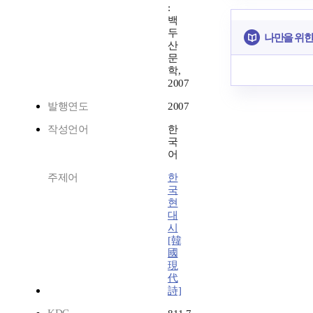
:
백
두
나만을 위한
산
문
학,
2007
발행연도
2007
작성언어
한
국
어
주제어
한
국
현
대
시
[韓
國
現
代
詩]