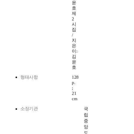
윤
호
제
2
시
집
/
지
은
이:
김
윤
호
형태사항
128
p.
;
21
cm
소장기관
국
립
중
앙
도