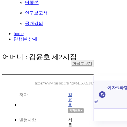
단행본
연구보고서
공개강의
home
단행본 상세
어머니 : 김윤호 제2시집
한글로보기
https://www.riss.kr/link?id=M16805147
이 자료와 함
저자
김
윤
료
호
발행사항
서
울