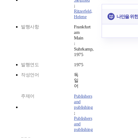
Siegfried
;
Ritzerfeld,
나만을 위한
Helene
발행사항
Frankfurt
am
Main
:
Suhrkamp,
1975
발행연도
1975
작성언어
독
일
어
주제어
Publishers
and
publishing
;
Publishers
and
publishing