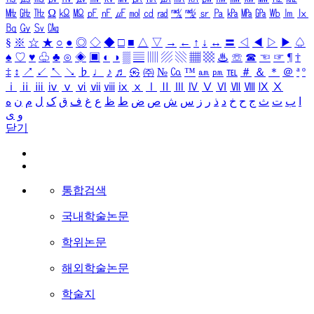
㎒
㎓
㎔
Ω
㏀
㏁
㎊
㎋
㎌
㏖
㏅
㎭
㎮
㎯
㏛
㎩
㎪
㎫
㎬
㏝
㏐
㏓
㏃
㏉
㏜
㏆
§
※
☆
★
○
●
◎
◇
◆
□
■
△
▽
→
←
↑
↓
↔
〓
◁
◀
▷
▶
♤
♠
♡
♥
♧
♣
⊙
◈
▣
◐
◑
▒
▤
▥
▨
▧
▦
▩
♨
☏
☎
☜
☞
¶
†
‡
↕
↗
↙
↖
↘
♭
♩
♪
♬
㉿
㈜
№
㏇
™
㏂
㏘
℡
＃
＆
＊
＠
ª
º
ⅰ
ⅱ
ⅲ
ⅳ
ⅴ
ⅵ
ⅶ
ⅷ
ⅸ
ⅹ
Ⅰ
Ⅱ
Ⅲ
Ⅳ
Ⅴ
Ⅵ
Ⅶ
Ⅷ
Ⅸ
Ⅹ
ا
ب
ت
ث
ج
ح
خ
د
ذ
ر
ز
س
ش
ص
ض
ط
ظ
ع
غ
ف
ق
ک
ل
م
ن
ه
و
ی
닫기
통합검색
국내학술논문
학위논문
해외학술논문
학술지