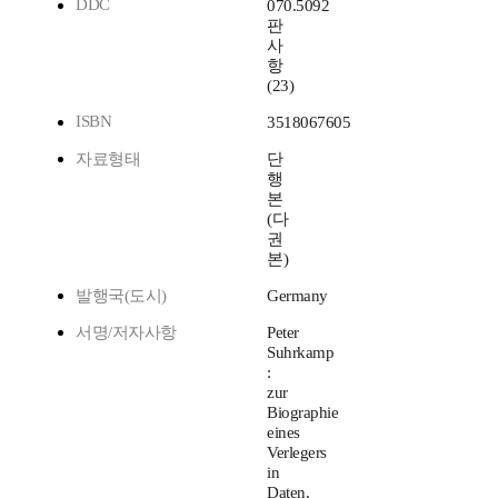
DDC
070.5092
판
사
항
(23)
ISBN
3518067605
자료형태
단
행
본
(다
권
본)
발행국(도시)
Germany
서명/저자사항
Peter
Suhrkamp
:
zur
Biographie
eines
Verlegers
in
Daten,