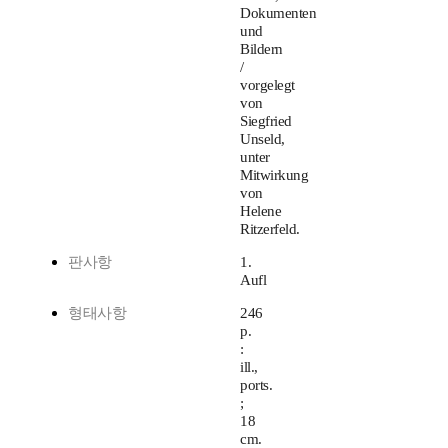
Dokumenten
und
Bildern
/
vorgelegt
von
Siegfried
Unseld,
unter
Mitwirkung
von
Helene
Ritzerfeld.
판사항
1.
Aufl
형태사항
246
p.
:
ill.,
ports.
;
18
cm.