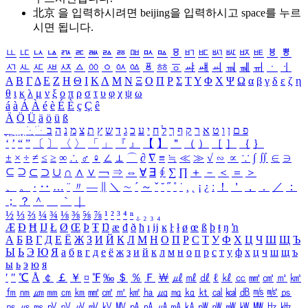
北京 을 입력하시려면
beijing
을 입력하시고 space를 누르
시면 됩니다.
ㅥ
ㅦ
ㅧ
ㅨ
ㅩ
ㅪ
ㅫ
ㅬ
ㅭ
ㅮ
ㅯ
ㅰ
ㅱ
ㅲ
ㅳ
ㅴ
ㅵ
ㅶ
ㅷ
ㅸ
ㅹ
ㅺ
ㅻ
ㅼ
ㅽ
ㅾ
ㅿ
ㆀ
ㆁ
ㆂ
ㆃ
ㆄ
ㆅ
ㆆ
ㆇ
ㆈ
ㆉ
ㆊ
ㆋ
ㆌ
ㆍ
ㆎ
Α
Β
Γ
Δ
Ε
Ζ
Η
Θ
Ι
Κ
Λ
Μ
Ν
Ξ
Ο
Π
Ρ
Σ
Τ
Υ
Φ
Χ
Ψ
Ω
α
β
γ
δ
ε
ζ
η
θ
ι
κ
λ
μ
ν
ξ
ο
π
ρ
σ
τ
υ
φ
χ
ψ
ω
á
à
Á
À
é
è
É
È
ç
Ç
ê
Ä
Ö
Ü
ä
ö
ü
ß
ְ
ֳ
ֲ
ֱ
ָ
ַ
ֵ
ֶ
ִ
ֹ
ּ
ֻ
ׂ
ׁ
ּ
ב
ה
נ
מ
צ
ת
ץ
ש
ד
ג
כ
ע
י
ח
ל
ך
ף
ק
ר
א
ט
ו
ן
ם
פ
‘
’
“
”
〔
〕
〈
〉
「
」
『
』
【
】
＂
（
）
［
］
｛
｝
±
×
÷
≠
≤
≥
∞
∴
♂
♀
∠
⊥
⌒
∂
∇
≡
≒
≪
≫
√
∽
∝
∵
∫
∬
∈
∋
⊆
⊇
⊂
⊃
∪
∩
∧
∨
￢
⇒
⇔
∀
∃
∮
∑
∏
＋
－
＜
＝
＞
、
。
·
‥
…
¨
〃
―
∥
＼
∼
´
～
ˇ
˘
˝
˚
˙
¸
˛
¡
¿
ː
！
＇
，
．
／
：
；
？
＾
＿
｀
｜
½
⅓
⅔
¼
¾
⅛
⅜
⅝
⅞
¹
²
³
⁴
ⁿ
₁
₂
₃
₄
Æ
Ð
Ħ
Ĳ
Ł
Ø
Œ
Þ
Ŧ
Ŋ
æ
đ
ð
ħ
ı
ĳ
ĸ
ŀ
ł
ø
œ
ß
þ
ŧ
ŋ
ŉ
А
Б
В
Г
Д
Е
Ё
Ж
З
И
Й
К
Л
М
Н
О
П
Р
С
Т
У
Ф
Х
Ц
Ч
Ш
Щ
Ъ
Ы
Ь
Э
Ю
Я
а
б
в
г
д
е
ё
ж
з
и
й
к
л
м
н
о
п
р
с
т
у
ф
х
ц
ч
ш
щ
ъ
ы
ь
э
ю
я
′
″
℃
Å
￠
￡
￥
¤
℉
‰
＄
％
Ｆ
￦
㎕
㎖
㎗
ℓ
㎘
㏄
㎣
㎤
㎥
㎦
㎙
㎚
㎛
㎜
㎝
㎞
㎟
㎠
㎡
㎢
㏊
㎍
㎎
㎏
㏏
㎈
㎉
㏈
㎧
㎨
㎰
㎱
㎲
㎳
㎴
㎵
㎶
㎷
㎸
㎹
㎀
㎁
㎂
㎃
㎄
㎺
㎻
㎽
㎾
㎿
㎐
㎑