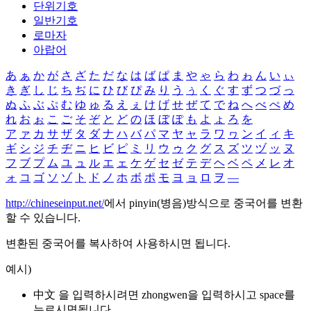
단위기호
일반기호
로마자
아랍어
あ
ぁ
か
が
さ
ざ
た
だ
な
は
ば
ぱ
ま
や
ゃ
ら
わ
ゎ
ん
い
ぃ
き
ぎ
し
じ
ち
ぢ
に
ひ
び
ぴ
み
り
う
ぅ
く
ぐ
す
ず
つ
づ
っ
ぬ
ふ
ぶ
ぷ
む
ゆ
ゅ
る
え
ぇ
け
げ
せ
ぜ
て
で
ね
へ
べ
ぺ
め
れ
お
ぉ
こ
ご
そ
ぞ
と
ど
の
ほ
ぼ
ぽ
も
よ
ょ
ろ
を
ア
ァ
カ
サ
ザ
タ
ダ
ナ
ハ
バ
パ
マ
ヤ
ャ
ラ
ワ
ヮ
ン
イ
ィ
キ
ギ
シ
ジ
チ
ヂ
ニ
ヒ
ビ
ピ
ミ
リ
ウ
ゥ
ク
グ
ス
ズ
ツ
ヅ
ッ
ヌ
フ
ブ
プ
ム
ユ
ュ
ル
エ
ェ
ケ
ゲ
セ
ゼ
テ
デ
ヘ
ベ
ペ
メ
レ
オ
ォ
コ
ゴ
ソ
ゾ
ト
ド
ノ
ホ
ボ
ポ
モ
ヨ
ョ
ロ
ヲ
―
http://chineseinput.net/
에서 pinyin(병음)방식으로 중국어를 변환
할 수 있습니다.
변환된 중국어를 복사하여 사용하시면 됩니다.
예시)
中文 을 입력하시려면
zhongwen
을 입력하시고 space를
누르시면됩니다.