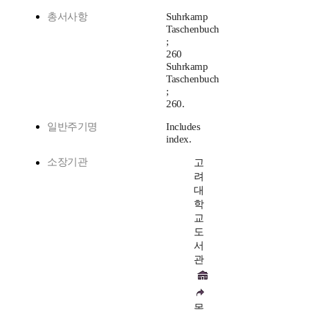
총서사항
Suhrkamp
Taschenbuch
;
260
Suhrkamp
Taschenbuch
;
260.
일반주기명
Includes
index.
소장기관
고
려
대
학
교
도
서
관
목