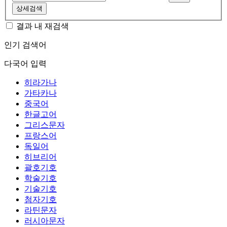
상세검색
결과 내 재검색
인기 검색어
다국어 입력
히라가나
가타카나
중국어
한글고어
그리스문자
프랑스어
독일어
히브리어
괄호기호
학술기호
기술기호
첨자기호
라틴문자
러시아문자