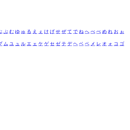
ぶ
ぷ
む
ゆ
ゅ
る
え
ぇ
け
げ
せ
ぜ
て
で
ね
へ
べ
ぺ
め
れ
お
ぉ
プ
ム
ユ
ュ
ル
エ
ェ
ケ
ゲ
セ
ゼ
テ
デ
ヘ
ベ
ペ
メ
レ
オ
ォ
コ
ゴ