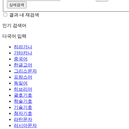
상세검색
결과 내 재검색
인기 검색어
다국어 입력
히라가나
가타카나
중국어
한글고어
그리스문자
프랑스어
독일어
히브리어
괄호기호
학술기호
기술기호
첨자기호
라틴문자
러시아문자