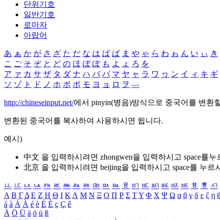
단위기호
일반기호
로마자
아랍어
あ
ぁ
か
が
さ
ざ
た
だ
な
は
ば
ぱ
ま
や
ゃ
ら
わ
ゎ
ん
い
ぃ
き
こ
ご
そ
ぞ
と
ど
の
ほ
ぼ
ぽ
も
よ
ょ
ろ
を
ア
ァ
カ
サ
ザ
タ
ダ
ナ
ハ
バ
パ
マ
ヤ
ャ
ラ
ワ
ヮ
ン
イ
ィ
キ
ギ
ソ
ゾ
ト
ド
ノ
ホ
ボ
ポ
モ
ヨ
ョ
ロ
ヲ
―
http://chineseinput.net/
에서 pinyin(병음)방식으로 중국어를 변환
변환된 중국어를 복사하여 사용하시면 됩니다.
예시)
中文 을 입력하시려면
zhongwen
을 입력하시고 space를
北京 을 입력하시려면
beijing
을 입력하시고 space를 누르
ㅥ
ㅦ
ㅧ
ㅨ
ㅩ
ㅪ
ㅫ
ㅬ
ㅭ
ㅮ
ㅯ
ㅰ
ㅱ
ㅲ
ㅳ
ㅴ
ㅵ
ㅶ
ㅷ
ㅸ
ㅹ
ㅺ
Α
Β
Γ
Δ
Ε
Ζ
Η
Θ
Ι
Κ
Λ
Μ
Ν
Ξ
Ο
Π
Ρ
Σ
Τ
Υ
Φ
Χ
Ψ
Ω
α
β
γ
δ
ε
ζ
η
á
à
Á
À
é
è
É
È
ç
Ç
ê
Ä
Ö
Ü
ä
ö
ü
ß