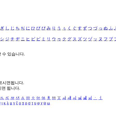
ぎ
し
じ
ち
ぢ
に
ひ
び
ぴ
み
り
う
ぅ
く
ぐ
す
ず
つ
づ
っ
ぬ
ふ
シ
ジ
チ
ヂ
ニ
ヒ
ビ
ピ
ミ
リ
ウ
ゥ
ク
グ
ス
ズ
ツ
ヅ
ッ
ヌ
フ
ブ
할 수 있습니다.
누르시면됩니다.
시면 됩니다.
ㅻ
ㅼ
ㅽ
ㅾ
ㅿ
ㆀ
ㆁ
ㆂ
ㆃ
ㆄ
ㆅ
ㆆ
ㆇ
ㆈ
ㆉ
ㆊ
ㆋ
ㆌ
ㆍ
ㆎ
θ
ι
κ
λ
μ
ν
ξ
ο
π
ρ
σ
τ
υ
φ
χ
ψ
ω