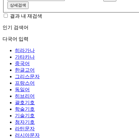
상세검색
결과 내 재검색
인기 검색어
다국어 입력
히라가나
가타카나
중국어
한글고어
그리스문자
프랑스어
독일어
히브리어
괄호기호
학술기호
기술기호
첨자기호
라틴문자
러시아문자