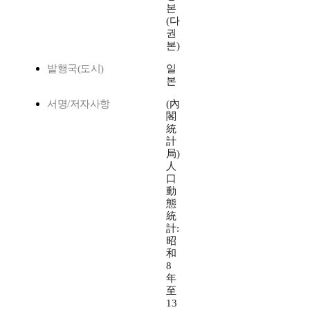
본
(다
권
본)
발행국(도시)
일
본
서명/저자사항
(內
閣
統
計
局)
人
口
動
態
統
計:
昭
和
8
年
至
13