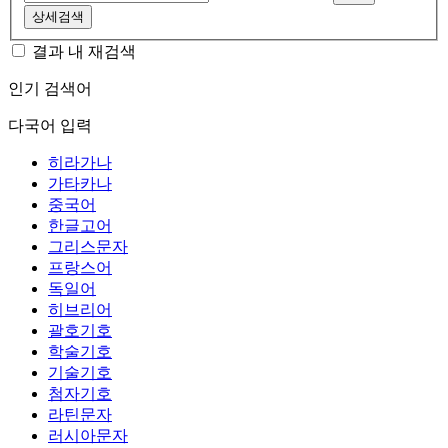
상세검색
결과 내 재검색
인기 검색어
다국어 입력
히라가나
가타카나
중국어
한글고어
그리스문자
프랑스어
독일어
히브리어
괄호기호
학술기호
기술기호
첨자기호
라틴문자
러시아문자