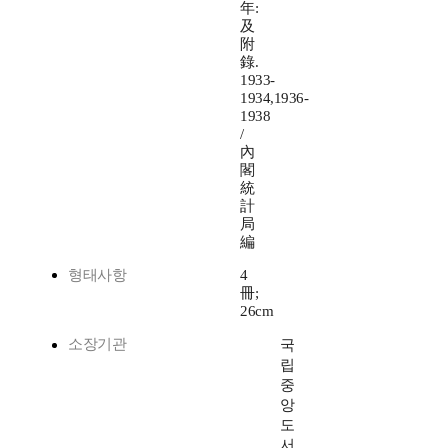
年:
及
附
錄.
1933-
1934,1936-
1938
/
內
閣
統
計
局
編
형태사항
4
冊;
26cm
소장기관
국
립
중
앙
도
서