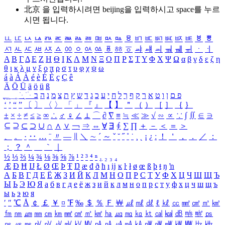
北京 을 입력하시려면
beijing
을 입력하시고 space를 누르
시면 됩니다.
ㅥ
ㅦ
ㅧ
ㅨ
ㅩ
ㅪ
ㅫ
ㅬ
ㅭ
ㅮ
ㅯ
ㅰ
ㅱ
ㅲ
ㅳ
ㅴ
ㅵ
ㅶ
ㅷ
ㅸ
ㅹ
ㅺ
ㅻ
ㅼ
ㅽ
ㅾ
ㅿ
ㆀ
ㆁ
ㆂ
ㆃ
ㆄ
ㆅ
ㆆ
ㆇ
ㆈ
ㆉ
ㆊ
ㆋ
ㆌ
ㆍ
ㆎ
Α
Β
Γ
Δ
Ε
Ζ
Η
Θ
Ι
Κ
Λ
Μ
Ν
Ξ
Ο
Π
Ρ
Σ
Τ
Υ
Φ
Χ
Ψ
Ω
α
β
γ
δ
ε
ζ
η
θ
ι
κ
λ
μ
ν
ξ
ο
π
ρ
σ
τ
υ
φ
χ
ψ
ω
á
à
Á
À
é
è
É
È
ç
Ç
ê
Ä
Ö
Ü
ä
ö
ü
ß
ְ
ֳ
ֲ
ֱ
ָ
ַ
ֵ
ֶ
ִ
ֹ
ּ
ֻ
ׂ
ׁ
ּ
ב
ה
נ
מ
צ
ת
ץ
ש
ד
ג
כ
ע
י
ח
ל
ך
ף
ק
ר
א
ט
ו
ן
ם
פ
‘
’
“
”
〔
〕
〈
〉
「
」
『
』
【
】
＂
（
）
［
］
｛
｝
±
×
÷
≠
≤
≥
∞
∴
♂
♀
∠
⊥
⌒
∂
∇
≡
≒
≪
≫
√
∽
∝
∵
∫
∬
∈
∋
⊆
⊇
⊂
⊃
∪
∩
∧
∨
￢
⇒
⇔
∀
∃
∮
∑
∏
＋
－
＜
＝
＞
、
。
·
‥
…
¨
〃
―
∥
＼
∼
´
～
ˇ
˘
˝
˚
˙
¸
˛
¡
¿
ː
！
＇
，
．
／
：
；
？
＾
＿
｀
｜
½
⅓
⅔
¼
¾
⅛
⅜
⅝
⅞
¹
²
³
⁴
ⁿ
₁
₂
₃
₄
Æ
Ð
Ħ
Ĳ
Ł
Ø
Œ
Þ
Ŧ
Ŋ
æ
đ
ð
ħ
ı
ĳ
ĸ
ŀ
ł
ø
œ
ß
þ
ŧ
ŋ
ŉ
А
Б
В
Г
Д
Е
Ё
Ж
З
И
Й
К
Л
М
Н
О
П
Р
С
Т
У
Ф
Х
Ц
Ч
Ш
Щ
Ъ
Ы
Ь
Э
Ю
Я
а
б
в
г
д
е
ё
ж
з
и
й
к
л
м
н
о
п
р
с
т
у
ф
х
ц
ч
ш
щ
ъ
ы
ь
э
ю
я
′
″
℃
Å
￠
￡
￥
¤
℉
‰
＄
％
Ｆ
￦
㎕
㎖
㎗
ℓ
㎘
㏄
㎣
㎤
㎥
㎦
㎙
㎚
㎛
㎜
㎝
㎞
㎟
㎠
㎡
㎢
㏊
㎍
㎎
㎏
㏏
㎈
㎉
㏈
㎧
㎨
㎰
㎱
㎲
㎳
㎴
㎵
㎶
㎷
㎸
㎹
㎀
㎁
㎂
㎃
㎄
㎺
㎻
㎽
㎾
㎿
㎐
㎑