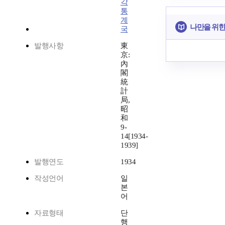
각
통
계
나만을 위한
국
발행사항
東
京:
內
閣
統
計
局,
昭
和
9-
14[1934-
1939]
발행연도
1934
작성언어
일
본
어
자료형태
단
행