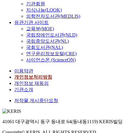
기관회원
지식나눔(LOOK)
의학전자도서관(MEDLIS)
유관기관 사이트
교육부(MOE)
국립장애인도서관(NLD)
국립중앙도서관(NL)
국회도서관(NAL)
연구윤리정보포털(CRE)
사이언스온 (ScienceON)
이용약관
개인정보처리방침
개인정보 재동의
기관소개
저작물 게시중단요청
41061 대구광역시 동구 동내로 64(동내동1119) KERIS빌딩
Copyright© KERIS. ALL RIGHTS RESERVED