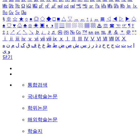
㎒
㎓
㎔
Ω
㏀
㏁
㎊
㎋
㎌
㏖
㏅
㎭
㎮
㎯
㏛
㎩
㎪
㎫
㎬
㏝
㏐
㏓
㏃
㏉
㏜
㏆
§
※
☆
★
○
●
◎
◇
◆
□
■
△
▽
→
←
↑
↓
↔
〓
◁
◀
▷
▶
♤
♠
♡
♥
♧
♣
⊙
◈
▣
◐
◑
▒
▤
▥
▨
▧
▦
▩
♨
☏
☎
☜
☞
¶
†
‡
↕
↗
↙
↖
↘
♭
♩
♪
♬
㉿
㈜
№
㏇
™
㏂
㏘
℡
＃
＆
＊
＠
ª
º
ⅰ
ⅱ
ⅲ
ⅳ
ⅴ
ⅵ
ⅶ
ⅷ
ⅸ
ⅹ
Ⅰ
Ⅱ
Ⅲ
Ⅳ
Ⅴ
Ⅵ
Ⅶ
Ⅷ
Ⅸ
Ⅹ
ا
ب
ت
ث
ج
ح
خ
د
ذ
ر
ز
س
ش
ص
ض
ط
ظ
ع
غ
ف
ق
ک
ل
م
ن
ه
و
ی
닫기
통합검색
국내학술논문
학위논문
해외학술논문
학술지