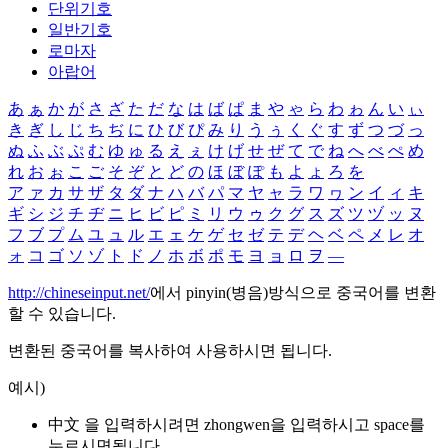
단위기호
일반기호
로마자
아랍어
あ
ぁ
か
が
さ
ざ
た
だ
な
は
ば
ぱ
ま
や
ゃ
ら
わ
ゎ
ん
い
ぃ
き
ぎ
し
じ
ち
ぢ
に
ひ
び
ぴ
み
り
う
ぅ
く
ぐ
す
ず
つ
づ
っ
ぬ
ふ
ぶ
ぷ
む
ゆ
ゅ
る
え
ぇ
け
げ
せ
ぜ
て
で
ね
へ
べ
ぺ
め
れ
お
ぉ
こ
ご
そ
ぞ
と
ど
の
ほ
ぼ
ぽ
も
よ
ょ
ろ
を
ア
ァ
カ
サ
ザ
タ
ダ
ナ
ハ
バ
パ
マ
ヤ
ャ
ラ
ワ
ヮ
ン
イ
ィ
キ
ギ
シ
ジ
チ
ヂ
ニ
ヒ
ビ
ピ
ミ
リ
ウ
ゥ
ク
グ
ス
ズ
ツ
ヅ
ッ
ヌ
フ
ブ
プ
ム
ユ
ュ
ル
エ
ェ
ケ
ゲ
セ
ゼ
テ
デ
ヘ
ベ
ペ
メ
レ
オ
ォ
コ
ゴ
ソ
ゾ
ト
ド
ノ
ホ
ボ
ポ
モ
ヨ
ョ
ロ
ヲ
―
http://chineseinput.net/
에서 pinyin(병음)방식으로 중국어를 변환
할 수 있습니다.
변환된 중국어를 복사하여 사용하시면 됩니다.
예시)
中文 을 입력하시려면
zhongwen
을 입력하시고 space를
누르시면됩니다.