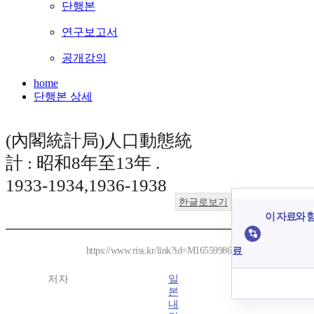
단행본
연구보고서
공개강의
home
단행본 상세
(內閣統計局)人口動態統
計 : 昭和8年至13年 .
1933-1934,1936-1938
한글로보기
이 자료와 함
료
https://www.riss.kr/link?id=M16559986
저자
일
본
내