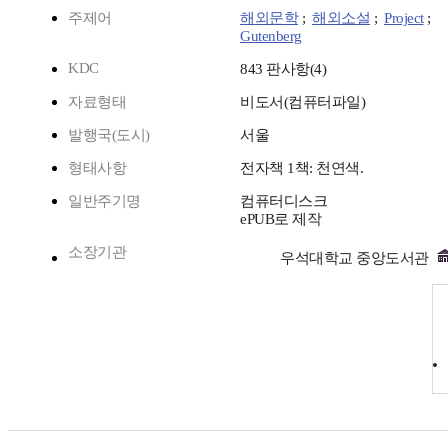
주제어
해외문학
;
해외소설
;
Project
;
Gutenberg
KDC
843 판사항(4)
자료형태
비도서(컴퓨터파일)
발행국(도시)
서울
형태사항
전자책 1책: 천연색.
일반주기명
컴퓨터디스크
ePUB로 제작
소장기관
우석대학교 중앙도서관