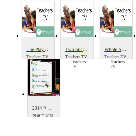
The Play Project
Two Successful Projects
Whole-School Portrait Project
Teachers TV
Teachers TV
Teachers TV
Teachers
Teachers
Teachers
TV
TV
TV
2014 이러닝 국제 콘퍼런스 : What is the Lessons from Education Support Project~
한국교육정
보진흥협회
Boseon,
Kim