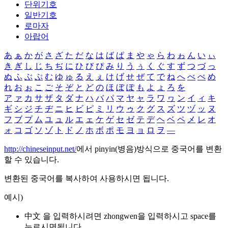
단위기호
일반기호
로마자
아랍어
あ
ぁ
か
が
さ
ざ
た
だ
な
は
ば
ぱ
ま
や
ゃ
ら
わ
ゎ
ん
い
ぃ
き
ぎ
し
じ
ち
ぢ
に
ひ
び
ぴ
み
り
う
ぅ
く
ぐ
す
ず
つ
づ
っ
ぬ
ふ
ぶ
ぷ
む
ゆ
ゅ
る
え
ぇ
け
げ
せ
ぜ
て
で
ね
へ
べ
ぺ
め
れ
お
ぉ
こ
ご
そ
ぞ
と
ど
の
ほ
ぼ
ぽ
も
よ
ょ
ろ
を
ア
ァ
カ
サ
ザ
タ
ダ
ナ
ハ
バ
パ
マ
ヤ
ャ
ラ
ワ
ヮ
ン
イ
ィ
キ
ギ
シ
ジ
チ
ヂ
ニ
ヒ
ビ
ピ
ミ
リ
ウ
ゥ
ク
グ
ス
ズ
ツ
ヅ
ッ
ヌ
フ
ブ
プ
ム
ユ
ュ
ル
エ
ェ
ケ
ゲ
セ
ゼ
テ
デ
ヘ
ベ
ペ
メ
レ
オ
ォ
コ
ゴ
ソ
ゾ
ト
ド
ノ
ホ
ボ
ポ
モ
ヨ
ョ
ロ
ヲ
―
http://chineseinput.net/
에서 pinyin(병음)방식으로 중국어를 변환
할 수 있습니다.
변환된 중국어를 복사하여 사용하시면 됩니다.
예시)
中文 을 입력하시려면
zhongwen
을 입력하시고 space를
누르시면됩니다.