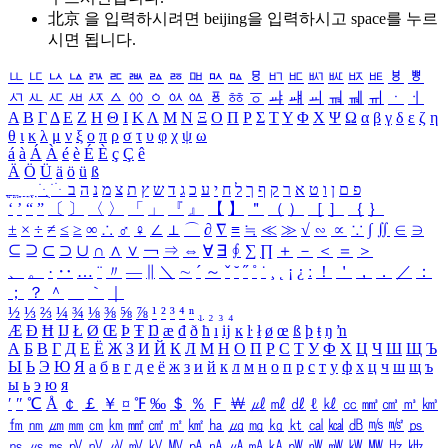
北京 을 입력하시려면
beijing
을 입력하시고 space를 누르
시면 됩니다.
ㅥ
ㅦ
ㅧ
ㅨ
ㅩ
ㅪ
ㅫ
ㅬ
ㅭ
ㅮ
ㅯ
ㅰ
ㅱ
ㅲ
ㅳ
ㅴ
ㅵ
ㅶ
ㅷ
ㅸ
ㅹ
ㅺ
ㅻ
ㅼ
ㅽ
ㅾ
ㅿ
ㆀ
ㆁ
ㆂ
ㆃ
ㆄ
ㆅ
ㆆ
ㆇ
ㆈ
ㆉ
ㆊ
ㆋ
ㆌ
ㆍ
ㆎ
Α
Β
Γ
Δ
Ε
Ζ
Η
Θ
Ι
Κ
Λ
Μ
Ν
Ξ
Ο
Π
Ρ
Σ
Τ
Υ
Φ
Χ
Ψ
Ω
α
β
γ
δ
ε
ζ
η
θ
ι
κ
λ
μ
ν
ξ
ο
π
ρ
σ
τ
υ
φ
χ
ψ
ω
á
à
Á
À
é
è
É
È
ç
Ç
ê
Ä
Ö
Ü
ä
ö
ü
ß
ְ
ֳ
ֲ
ֱ
ָ
ַ
ֵ
ֶ
ִ
ֹ
ּ
ֻ
ׂ
ׁ
ּ
ב
ה
נ
מ
צ
ת
ץ
ש
ד
ג
כ
ע
י
ח
ל
ך
ף
ק
ר
א
ט
ו
ן
ם
פ
‘
’
“
”
〔
〕
〈
〉
「
」
『
』
【
】
＂
（
）
［
］
｛
｝
±
×
÷
≠
≤
≥
∞
∴
♂
♀
∠
⊥
⌒
∂
∇
≡
≒
≪
≫
√
∽
∝
∵
∫
∬
∈
∋
⊆
⊇
⊂
⊃
∪
∩
∧
∨
￢
⇒
⇔
∀
∃
∮
∑
∏
＋
－
＜
＝
＞
、
。
·
‥
…
¨
〃
―
∥
＼
∼
´
～
ˇ
˘
˝
˚
˙
¸
˛
¡
¿
ː
！
＇
，
．
／
：
；
？
＾
＿
｀
｜
½
⅓
⅔
¼
¾
⅛
⅜
⅝
⅞
¹
²
³
⁴
ⁿ
₁
₂
₃
₄
Æ
Ð
Ħ
Ĳ
Ł
Ø
Œ
Þ
Ŧ
Ŋ
æ
đ
ð
ħ
ı
ĳ
ĸ
ŀ
ł
ø
œ
ß
þ
ŧ
ŋ
ŉ
А
Б
В
Г
Д
Е
Ё
Ж
З
И
Й
К
Л
М
Н
О
П
Р
С
Т
У
Ф
Х
Ц
Ч
Ш
Щ
Ъ
Ы
Ь
Э
Ю
Я
а
б
в
г
д
е
ё
ж
з
и
й
к
л
м
н
о
п
р
с
т
у
ф
х
ц
ч
ш
щ
ъ
ы
ь
э
ю
я
′
″
℃
Å
￠
￡
￥
¤
℉
‰
＄
％
Ｆ
￦
㎕
㎖
㎗
ℓ
㎘
㏄
㎣
㎤
㎥
㎦
㎙
㎚
㎛
㎜
㎝
㎞
㎟
㎠
㎡
㎢
㏊
㎍
㎎
㎏
㏏
㎈
㎉
㏈
㎧
㎨
㎰
㎱
㎲
㎳
㎴
㎵
㎶
㎷
㎸
㎹
㎀
㎁
㎂
㎃
㎄
㎺
㎻
㎽
㎾
㎿
㎐
㎑