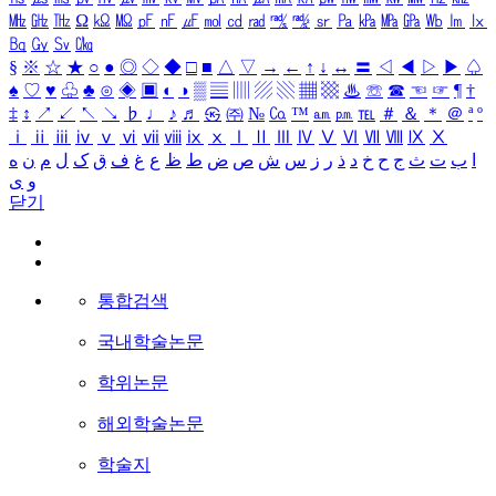
㎒
㎓
㎔
Ω
㏀
㏁
㎊
㎋
㎌
㏖
㏅
㎭
㎮
㎯
㏛
㎩
㎪
㎫
㎬
㏝
㏐
㏓
㏃
㏉
㏜
㏆
§
※
☆
★
○
●
◎
◇
◆
□
■
△
▽
→
←
↑
↓
↔
〓
◁
◀
▷
▶
♤
♠
♡
♥
♧
♣
⊙
◈
▣
◐
◑
▒
▤
▥
▨
▧
▦
▩
♨
☏
☎
☜
☞
¶
†
‡
↕
↗
↙
↖
↘
♭
♩
♪
♬
㉿
㈜
№
㏇
™
㏂
㏘
℡
＃
＆
＊
＠
ª
º
ⅰ
ⅱ
ⅲ
ⅳ
ⅴ
ⅵ
ⅶ
ⅷ
ⅸ
ⅹ
Ⅰ
Ⅱ
Ⅲ
Ⅳ
Ⅴ
Ⅵ
Ⅶ
Ⅷ
Ⅸ
Ⅹ
ا
ب
ت
ث
ج
ح
خ
د
ذ
ر
ز
س
ش
ص
ض
ط
ظ
ع
غ
ف
ق
ک
ل
م
ن
ه
و
ی
닫기
통합검색
국내학술논문
학위논문
해외학술논문
학술지