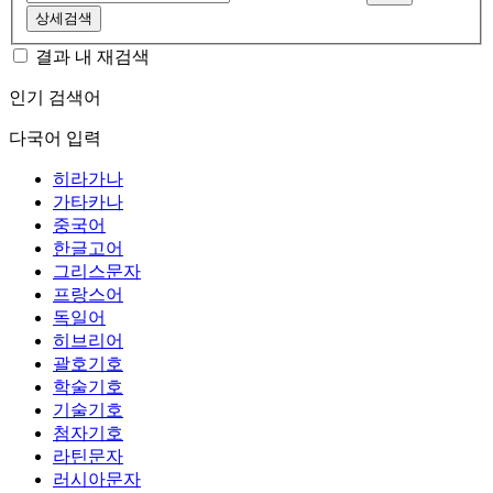
상세검색
결과 내 재검색
인기 검색어
다국어 입력
히라가나
가타카나
중국어
한글고어
그리스문자
프랑스어
독일어
히브리어
괄호기호
학술기호
기술기호
첨자기호
라틴문자
러시아문자