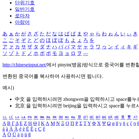
단위기호
일반기호
로마자
아랍어
あ
ぁ
か
が
さ
ざ
た
だ
な
は
ば
ぱ
ま
や
ゃ
ら
わ
ゎ
ん
い
ぃ
き
こ
ご
そ
ぞ
と
ど
の
ほ
ぼ
ぽ
も
よ
ょ
ろ
を
ア
ァ
カ
サ
ザ
タ
ダ
ナ
ハ
バ
パ
マ
ヤ
ャ
ラ
ワ
ヮ
ン
イ
ィ
キ
ギ
ソ
ゾ
ト
ド
ノ
ホ
ボ
ポ
モ
ヨ
ョ
ロ
ヲ
―
http://chineseinput.net/
에서 pinyin(병음)방식으로 중국어를 변환
변환된 중국어를 복사하여 사용하시면 됩니다.
예시)
中文 을 입력하시려면
zhongwen
을 입력하시고 space를
北京 을 입력하시려면
beijing
을 입력하시고 space를 누르
ㅥ
ㅦ
ㅧ
ㅨ
ㅩ
ㅪ
ㅫ
ㅬ
ㅭ
ㅮ
ㅯ
ㅰ
ㅱ
ㅲ
ㅳ
ㅴ
ㅵ
ㅶ
ㅷ
ㅸ
ㅹ
ㅺ
Α
Β
Γ
Δ
Ε
Ζ
Η
Θ
Ι
Κ
Λ
Μ
Ν
Ξ
Ο
Π
Ρ
Σ
Τ
Υ
Φ
Χ
Ψ
Ω
α
β
γ
δ
ε
ζ
η
á
à
Á
À
é
è
É
È
ç
Ç
ê
Ä
Ö
Ü
ä
ö
ü
ß