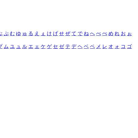
ぶ
ぷ
む
ゆ
ゅ
る
え
ぇ
け
げ
せ
ぜ
て
で
ね
へ
べ
ぺ
め
れ
お
ぉ
プ
ム
ユ
ュ
ル
エ
ェ
ケ
ゲ
セ
ゼ
テ
デ
ヘ
ベ
ペ
メ
レ
オ
ォ
コ
ゴ