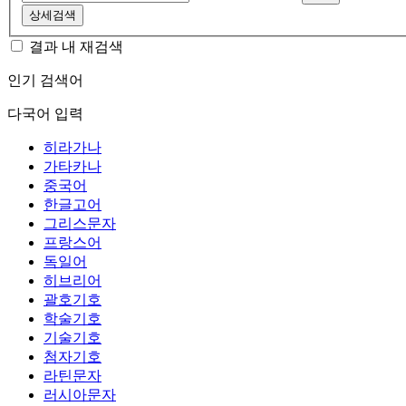
상세검색
결과 내 재검색
인기 검색어
다국어 입력
히라가나
가타카나
중국어
한글고어
그리스문자
프랑스어
독일어
히브리어
괄호기호
학술기호
기술기호
첨자기호
라틴문자
러시아문자