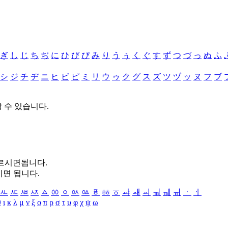
ぎ
し
じ
ち
ぢ
に
ひ
び
ぴ
み
り
う
ぅ
く
ぐ
す
ず
つ
づ
っ
ぬ
ふ
シ
ジ
チ
ヂ
ニ
ヒ
ビ
ピ
ミ
リ
ウ
ゥ
ク
グ
ス
ズ
ツ
ヅ
ッ
ヌ
フ
ブ
할 수 있습니다.
누르시면됩니다.
시면 됩니다.
ㅻ
ㅼ
ㅽ
ㅾ
ㅿ
ㆀ
ㆁ
ㆂ
ㆃ
ㆄ
ㆅ
ㆆ
ㆇ
ㆈ
ㆉ
ㆊ
ㆋ
ㆌ
ㆍ
ㆎ
θ
ι
κ
λ
μ
ν
ξ
ο
π
ρ
σ
τ
υ
φ
χ
ψ
ω