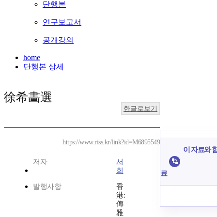
단행본
연구보고서
공개강의
home
단행본 상세
徐希畵選
한글로보기
https://www.riss.kr/link?id=M6895549
이 자료와 함
저자
서
희
료
발행사항
香
港:
傳
雅