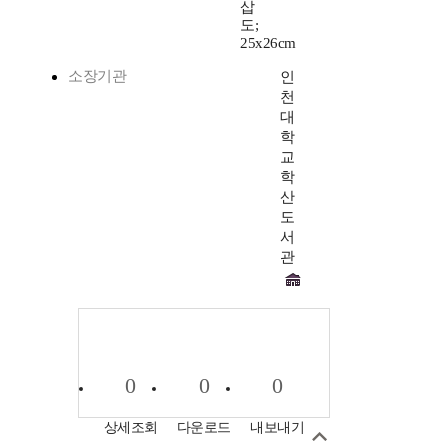
삽
도;
25x26cm
소장기관
인
천
대
학
교
학
산
도
서
관
0
0
0
상세조회
다운로드
내보내기