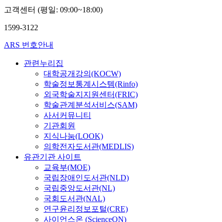
고객센터 (평일: 09:00~18:00)
1599-3122
ARS 번호안내
관련누리집
대학공개강의(KOCW)
학술정보통계시스템(Rinfo)
외국학술지지원센터(FRIC)
학술관계분석서비스(SAM)
사서커뮤니티
기관회원
지식나눔(LOOK)
의학전자도서관(MEDLIS)
유관기관 사이트
교육부(MOE)
국립장애인도서관(NLD)
국립중앙도서관(NL)
국회도서관(NAL)
연구윤리정보포털(CRE)
사이언스온 (ScienceON)