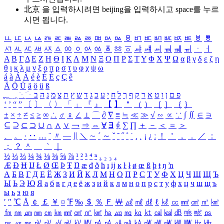
北京 을 입력하시려면
beijing
을 입력하시고 space를 누르
시면 됩니다.
ㅥ
ㅦ
ㅧ
ㅨ
ㅩ
ㅪ
ㅫ
ㅬ
ㅭ
ㅮ
ㅯ
ㅰ
ㅱ
ㅲ
ㅳ
ㅴ
ㅵ
ㅶ
ㅷ
ㅸ
ㅹ
ㅺ
ㅻ
ㅼ
ㅽ
ㅾ
ㅿ
ㆀ
ㆁ
ㆂ
ㆃ
ㆄ
ㆅ
ㆆ
ㆇ
ㆈ
ㆉ
ㆊ
ㆋ
ㆌ
ㆍ
ㆎ
Α
Β
Γ
Δ
Ε
Ζ
Η
Θ
Ι
Κ
Λ
Μ
Ν
Ξ
Ο
Π
Ρ
Σ
Τ
Υ
Φ
Χ
Ψ
Ω
α
β
γ
δ
ε
ζ
η
θ
ι
κ
λ
μ
ν
ξ
ο
π
ρ
σ
τ
υ
φ
χ
ψ
ω
á
à
Á
À
é
è
É
È
ç
Ç
ê
Ä
Ö
Ü
ä
ö
ü
ß
ְ
ֳ
ֲ
ֱ
ָ
ַ
ֵ
ֶ
ִ
ֹ
ּ
ֻ
ׂ
ׁ
ּ
ב
ה
נ
מ
צ
ת
ץ
ש
ד
ג
כ
ע
י
ח
ל
ך
ף
ק
ר
א
ט
ו
ן
ם
פ
‘
’
“
”
〔
〕
〈
〉
「
」
『
』
【
】
＂
（
）
［
］
｛
｝
±
×
÷
≠
≤
≥
∞
∴
♂
♀
∠
⊥
⌒
∂
∇
≡
≒
≪
≫
√
∽
∝
∵
∫
∬
∈
∋
⊆
⊇
⊂
⊃
∪
∩
∧
∨
￢
⇒
⇔
∀
∃
∮
∑
∏
＋
－
＜
＝
＞
、
。
·
‥
…
¨
〃
―
∥
＼
∼
´
～
ˇ
˘
˝
˚
˙
¸
˛
¡
¿
ː
！
＇
，
．
／
：
；
？
＾
＿
｀
｜
½
⅓
⅔
¼
¾
⅛
⅜
⅝
⅞
¹
²
³
⁴
ⁿ
₁
₂
₃
₄
Æ
Ð
Ħ
Ĳ
Ł
Ø
Œ
Þ
Ŧ
Ŋ
æ
đ
ð
ħ
ı
ĳ
ĸ
ŀ
ł
ø
œ
ß
þ
ŧ
ŋ
ŉ
А
Б
В
Г
Д
Е
Ё
Ж
З
И
Й
К
Л
М
Н
О
П
Р
С
Т
У
Ф
Х
Ц
Ч
Ш
Щ
Ъ
Ы
Ь
Э
Ю
Я
а
б
в
г
д
е
ё
ж
з
и
й
к
л
м
н
о
п
р
с
т
у
ф
х
ц
ч
ш
щ
ъ
ы
ь
э
ю
я
′
″
℃
Å
￠
￡
￥
¤
℉
‰
＄
％
Ｆ
￦
㎕
㎖
㎗
ℓ
㎘
㏄
㎣
㎤
㎥
㎦
㎙
㎚
㎛
㎜
㎝
㎞
㎟
㎠
㎡
㎢
㏊
㎍
㎎
㎏
㏏
㎈
㎉
㏈
㎧
㎨
㎰
㎱
㎲
㎳
㎴
㎵
㎶
㎷
㎸
㎹
㎀
㎁
㎂
㎃
㎄
㎺
㎻
㎽
㎾
㎿
㎐
㎑