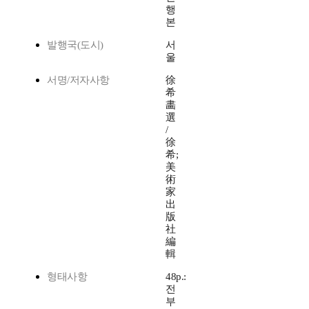
행
본
발행국(도시)
서
울
서명/저자사항
徐
希
畵
選
/
徐
希;
美
術
家
出
版
社
編
輯
형태사항
48p.:
전
부