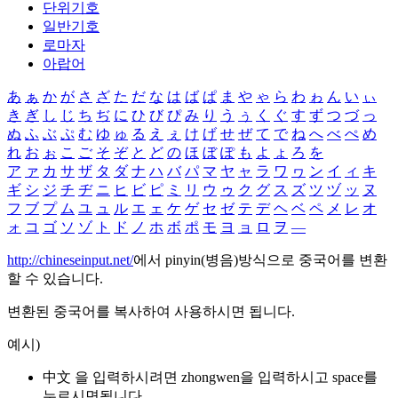
단위기호
일반기호
로마자
아랍어
あ
ぁ
か
が
さ
ざ
た
だ
な
は
ば
ぱ
ま
や
ゃ
ら
わ
ゎ
ん
い
ぃ
き
ぎ
し
じ
ち
ぢ
に
ひ
び
ぴ
み
り
う
ぅ
く
ぐ
す
ず
つ
づ
っ
ぬ
ふ
ぶ
ぷ
む
ゆ
ゅ
る
え
ぇ
け
げ
せ
ぜ
て
で
ね
へ
べ
ぺ
め
れ
お
ぉ
こ
ご
そ
ぞ
と
ど
の
ほ
ぼ
ぽ
も
よ
ょ
ろ
を
ア
ァ
カ
サ
ザ
タ
ダ
ナ
ハ
バ
パ
マ
ヤ
ャ
ラ
ワ
ヮ
ン
イ
ィ
キ
ギ
シ
ジ
チ
ヂ
ニ
ヒ
ビ
ピ
ミ
リ
ウ
ゥ
ク
グ
ス
ズ
ツ
ヅ
ッ
ヌ
フ
ブ
プ
ム
ユ
ュ
ル
エ
ェ
ケ
ゲ
セ
ゼ
テ
デ
ヘ
ベ
ペ
メ
レ
オ
ォ
コ
ゴ
ソ
ゾ
ト
ド
ノ
ホ
ボ
ポ
モ
ヨ
ョ
ロ
ヲ
―
http://chineseinput.net/
에서 pinyin(병음)방식으로 중국어를 변환
할 수 있습니다.
변환된 중국어를 복사하여 사용하시면 됩니다.
예시)
中文 을 입력하시려면
zhongwen
을 입력하시고 space를
누르시면됩니다.