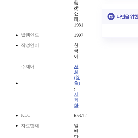
藝
術
公
나만을 위한
司,
1981
발행연도
1997
작성언어
한
국
어
주제어
서
희
(徐
希)
;
서
희
화
KDC
653.12
자료형태
일
반
단