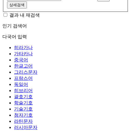
상세검색
결과 내 재검색
인기 검색어
다국어 입력
히라가나
가타카나
중국어
한글고어
그리스문자
프랑스어
독일어
히브리어
괄호기호
학술기호
기술기호
첨자기호
라틴문자
러시아문자