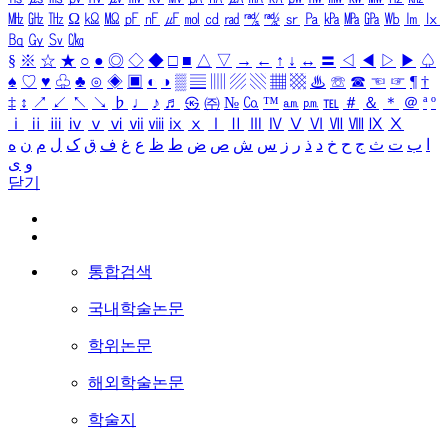
㎒
㎓
㎔
Ω
㏀
㏁
㎊
㎋
㎌
㏖
㏅
㎭
㎮
㎯
㏛
㎩
㎪
㎫
㎬
㏝
㏐
㏓
㏃
㏉
㏜
㏆
§
※
☆
★
○
●
◎
◇
◆
□
■
△
▽
→
←
↑
↓
↔
〓
◁
◀
▷
▶
♤
♠
♡
♥
♧
♣
⊙
◈
▣
◐
◑
▒
▤
▥
▨
▧
▦
▩
♨
☏
☎
☜
☞
¶
†
‡
↕
↗
↙
↖
↘
♭
♩
♪
♬
㉿
㈜
№
㏇
™
㏂
㏘
℡
＃
＆
＊
＠
ª
º
ⅰ
ⅱ
ⅲ
ⅳ
ⅴ
ⅵ
ⅶ
ⅷ
ⅸ
ⅹ
Ⅰ
Ⅱ
Ⅲ
Ⅳ
Ⅴ
Ⅵ
Ⅶ
Ⅷ
Ⅸ
Ⅹ
ا
ب
ت
ث
ج
ح
خ
د
ذ
ر
ز
س
ش
ص
ض
ط
ظ
ع
غ
ف
ق
ک
ل
م
ن
ه
و
ی
닫기
통합검색
국내학술논문
학위논문
해외학술논문
학술지