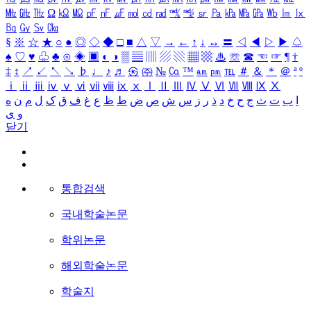
㎒
㎓
㎔
Ω
㏀
㏁
㎊
㎋
㎌
㏖
㏅
㎭
㎮
㎯
㏛
㎩
㎪
㎫
㎬
㏝
㏐
㏓
㏃
㏉
㏜
㏆
§
※
☆
★
○
●
◎
◇
◆
□
■
△
▽
→
←
↑
↓
↔
〓
◁
◀
▷
▶
♤
♠
♡
♥
♧
♣
⊙
◈
▣
◐
◑
▒
▤
▥
▨
▧
▦
▩
♨
☏
☎
☜
☞
¶
†
‡
↕
↗
↙
↖
↘
♭
♩
♪
♬
㉿
㈜
№
㏇
™
㏂
㏘
℡
＃
＆
＊
＠
ª
º
ⅰ
ⅱ
ⅲ
ⅳ
ⅴ
ⅵ
ⅶ
ⅷ
ⅸ
ⅹ
Ⅰ
Ⅱ
Ⅲ
Ⅳ
Ⅴ
Ⅵ
Ⅶ
Ⅷ
Ⅸ
Ⅹ
ا
ب
ت
ث
ج
ح
خ
د
ذ
ر
ز
س
ش
ص
ض
ط
ظ
ع
غ
ف
ق
ک
ل
م
ن
ه
و
ی
닫기
통합검색
국내학술논문
학위논문
해외학술논문
학술지