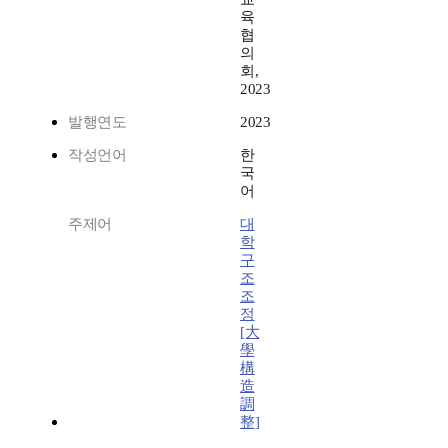
육
협
의
회,
2023
발행연도
2023
작성언어
한
국
어
주제어
대
학
구
조
조
정
[大
學
構
造
調
整]