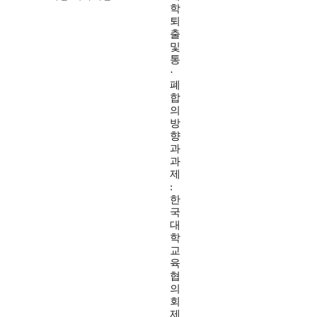
학
퇴
출
및
통
·
폐
합
의
방
향
과
과
제
:
한
국
대
학
교
육
협
의
회
제