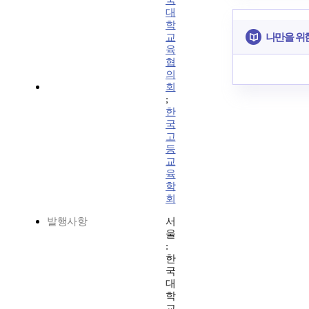
국
대
학
나만을 위
교
육
협
의
회
;
한
국
고
등
교
육
학
회
발행사항
서
울
:
한
국
대
학
교