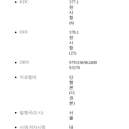
KDC
377.1
판
사
항
(6)
DDC
378.1
판
사
항
(23)
ISBN
9791166962400
93370
자료형태
단
행
본
(다
권
본)
발행국(도시)
서
울
서명/저자사항
대