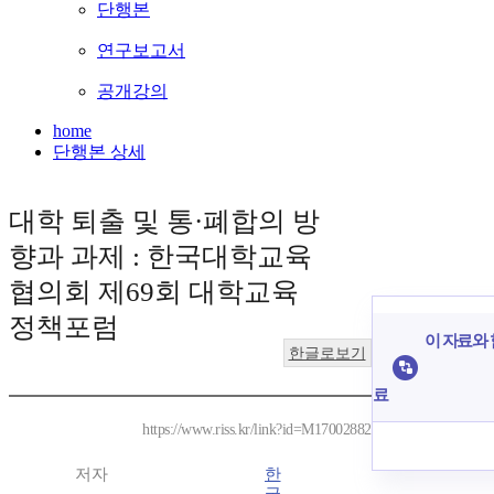
단행본
연구보고서
공개강의
home
단행본 상세
대학 퇴출 및 통·폐합의 방
향과 과제 : 한국대학교육
협의회 제69회 대학교육
정책포럼
이 자료와 
한글로보기
료
https://www.riss.kr/link?id=M17002882
저자
한