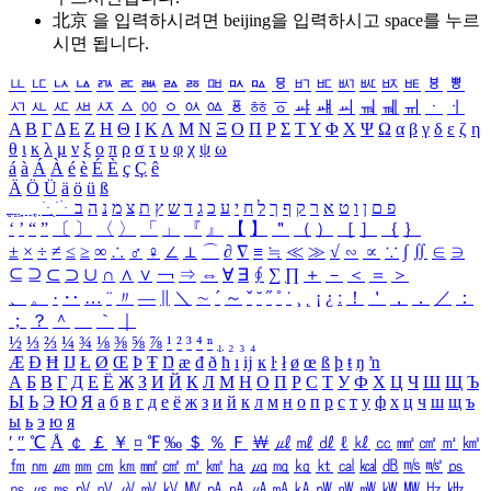
北京 을 입력하시려면
beijing
을 입력하시고 space를 누르
시면 됩니다.
ㅥ
ㅦ
ㅧ
ㅨ
ㅩ
ㅪ
ㅫ
ㅬ
ㅭ
ㅮ
ㅯ
ㅰ
ㅱ
ㅲ
ㅳ
ㅴ
ㅵ
ㅶ
ㅷ
ㅸ
ㅹ
ㅺ
ㅻ
ㅼ
ㅽ
ㅾ
ㅿ
ㆀ
ㆁ
ㆂ
ㆃ
ㆄ
ㆅ
ㆆ
ㆇ
ㆈ
ㆉ
ㆊ
ㆋ
ㆌ
ㆍ
ㆎ
Α
Β
Γ
Δ
Ε
Ζ
Η
Θ
Ι
Κ
Λ
Μ
Ν
Ξ
Ο
Π
Ρ
Σ
Τ
Υ
Φ
Χ
Ψ
Ω
α
β
γ
δ
ε
ζ
η
θ
ι
κ
λ
μ
ν
ξ
ο
π
ρ
σ
τ
υ
φ
χ
ψ
ω
á
à
Á
À
é
è
É
È
ç
Ç
ê
Ä
Ö
Ü
ä
ö
ü
ß
ְ
ֳ
ֲ
ֱ
ָ
ַ
ֵ
ֶ
ִ
ֹ
ּ
ֻ
ׂ
ׁ
ּ
ב
ה
נ
מ
צ
ת
ץ
ש
ד
ג
כ
ע
י
ח
ל
ך
ף
ק
ר
א
ט
ו
ן
ם
פ
‘
’
“
”
〔
〕
〈
〉
「
」
『
』
【
】
＂
（
）
［
］
｛
｝
±
×
÷
≠
≤
≥
∞
∴
♂
♀
∠
⊥
⌒
∂
∇
≡
≒
≪
≫
√
∽
∝
∵
∫
∬
∈
∋
⊆
⊇
⊂
⊃
∪
∩
∧
∨
￢
⇒
⇔
∀
∃
∮
∑
∏
＋
－
＜
＝
＞
、
。
·
‥
…
¨
〃
―
∥
＼
∼
´
～
ˇ
˘
˝
˚
˙
¸
˛
¡
¿
ː
！
＇
，
．
／
：
；
？
＾
＿
｀
｜
½
⅓
⅔
¼
¾
⅛
⅜
⅝
⅞
¹
²
³
⁴
ⁿ
₁
₂
₃
₄
Æ
Ð
Ħ
Ĳ
Ł
Ø
Œ
Þ
Ŧ
Ŋ
æ
đ
ð
ħ
ı
ĳ
ĸ
ŀ
ł
ø
œ
ß
þ
ŧ
ŋ
ŉ
А
Б
В
Г
Д
Е
Ё
Ж
З
И
Й
К
Л
М
Н
О
П
Р
С
Т
У
Ф
Х
Ц
Ч
Ш
Щ
Ъ
Ы
Ь
Э
Ю
Я
а
б
в
г
д
е
ё
ж
з
и
й
к
л
м
н
о
п
р
с
т
у
ф
х
ц
ч
ш
щ
ъ
ы
ь
э
ю
я
′
″
℃
Å
￠
￡
￥
¤
℉
‰
＄
％
Ｆ
￦
㎕
㎖
㎗
ℓ
㎘
㏄
㎣
㎤
㎥
㎦
㎙
㎚
㎛
㎜
㎝
㎞
㎟
㎠
㎡
㎢
㏊
㎍
㎎
㎏
㏏
㎈
㎉
㏈
㎧
㎨
㎰
㎱
㎲
㎳
㎴
㎵
㎶
㎷
㎸
㎹
㎀
㎁
㎂
㎃
㎄
㎺
㎻
㎽
㎾
㎿
㎐
㎑