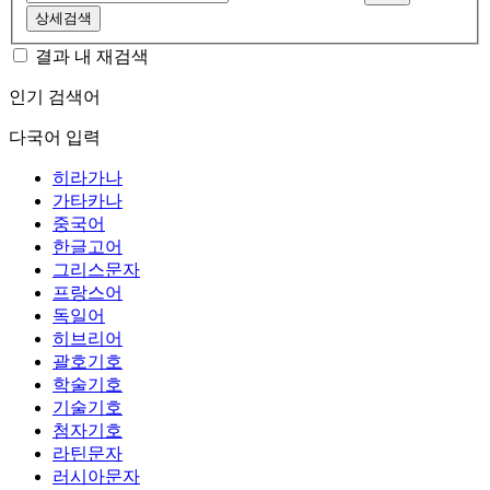
상세검색
결과 내 재검색
인기 검색어
다국어 입력
히라가나
가타카나
중국어
한글고어
그리스문자
프랑스어
독일어
히브리어
괄호기호
학술기호
기술기호
첨자기호
라틴문자
러시아문자