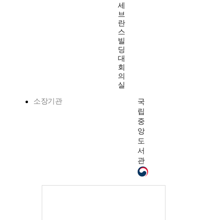
세
브
란
스
빌
딩
대
회
의
실
소장기관
국
립
중
앙
도
서
관