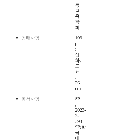
등
교
육
학
회
형태사항
103
p.
:
삽
화,
도
표
;
26
cm
총서사항
SP
;
2023-
2-
393
SP(한
국
대