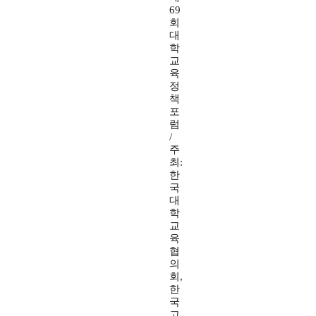
69
회
대
학
교
육
정
책
포
럼
/
주
최:
한
국
대
학
교
육
협
의
회,
한
국
고