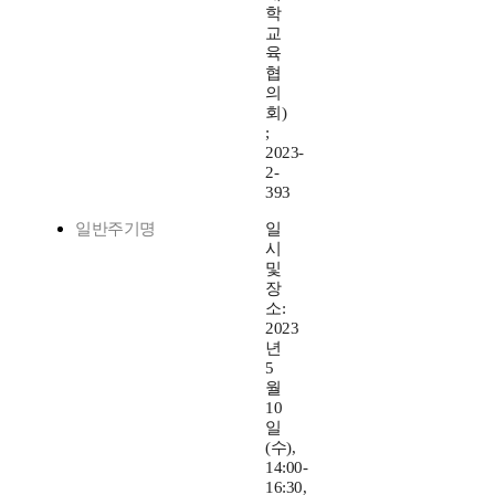
학
교
육
협
의
회)
;
2023-
2-
393
일반주기명
일
시
및
장
소:
2023
년
5
월
10
일
(수),
14:00-
16:30,