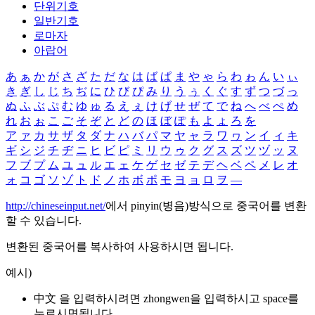
단위기호
일반기호
로마자
아랍어
あ
ぁ
か
が
さ
ざ
た
だ
な
は
ば
ぱ
ま
や
ゃ
ら
わ
ゎ
ん
い
ぃ
き
ぎ
し
じ
ち
ぢ
に
ひ
び
ぴ
み
り
う
ぅ
く
ぐ
す
ず
つ
づ
っ
ぬ
ふ
ぶ
ぷ
む
ゆ
ゅ
る
え
ぇ
け
げ
せ
ぜ
て
で
ね
へ
べ
ぺ
め
れ
お
ぉ
こ
ご
そ
ぞ
と
ど
の
ほ
ぼ
ぽ
も
よ
ょ
ろ
を
ア
ァ
カ
サ
ザ
タ
ダ
ナ
ハ
バ
パ
マ
ヤ
ャ
ラ
ワ
ヮ
ン
イ
ィ
キ
ギ
シ
ジ
チ
ヂ
ニ
ヒ
ビ
ピ
ミ
リ
ウ
ゥ
ク
グ
ス
ズ
ツ
ヅ
ッ
ヌ
フ
ブ
プ
ム
ユ
ュ
ル
エ
ェ
ケ
ゲ
セ
ゼ
テ
デ
ヘ
ベ
ペ
メ
レ
オ
ォ
コ
ゴ
ソ
ゾ
ト
ド
ノ
ホ
ボ
ポ
モ
ヨ
ョ
ロ
ヲ
―
http://chineseinput.net/
에서 pinyin(병음)방식으로 중국어를 변환
할 수 있습니다.
변환된 중국어를 복사하여 사용하시면 됩니다.
예시)
中文 을 입력하시려면
zhongwen
을 입력하시고 space를
누르시면됩니다.