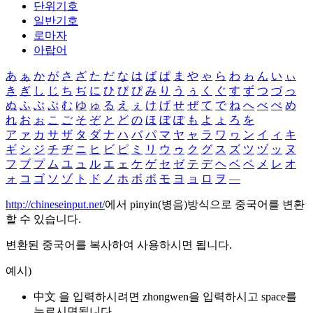
단위기호
일반기호
로마자
아랍어
あ
ぁ
か
が
さ
ざ
た
だ
な
は
ば
ぱ
ま
や
ゃ
ら
わ
ゎ
ん
い
ぃ
き
ぎ
し
じ
ち
ぢ
に
ひ
び
ぴ
み
り
う
ぅ
く
ぐ
す
ず
つ
づ
っ
ぬ
ふ
ぶ
ぷ
む
ゆ
ゅ
る
え
ぇ
け
げ
せ
ぜ
て
で
ね
へ
べ
ぺ
め
れ
お
ぉ
こ
ご
そ
ぞ
と
ど
の
ほ
ぼ
ぽ
も
よ
ょ
ろ
を
ア
ァ
カ
サ
ザ
タ
ダ
ナ
ハ
バ
パ
マ
ヤ
ャ
ラ
ワ
ヮ
ン
イ
ィ
キ
ギ
シ
ジ
チ
ヂ
ニ
ヒ
ビ
ピ
ミ
リ
ウ
ゥ
ク
グ
ス
ズ
ツ
ヅ
ッ
ヌ
フ
ブ
プ
ム
ユ
ュ
ル
エ
ェ
ケ
ゲ
セ
ゼ
テ
デ
ヘ
ベ
ペ
メ
レ
オ
ォ
コ
ゴ
ソ
ゾ
ト
ド
ノ
ホ
ボ
ポ
モ
ヨ
ョ
ロ
ヲ
―
http://chineseinput.net/
에서 pinyin(병음)방식으로 중국어를 변환
할 수 있습니다.
변환된 중국어를 복사하여 사용하시면 됩니다.
예시)
中文 을 입력하시려면
zhongwen
을 입력하시고 space를
누르시면됩니다.