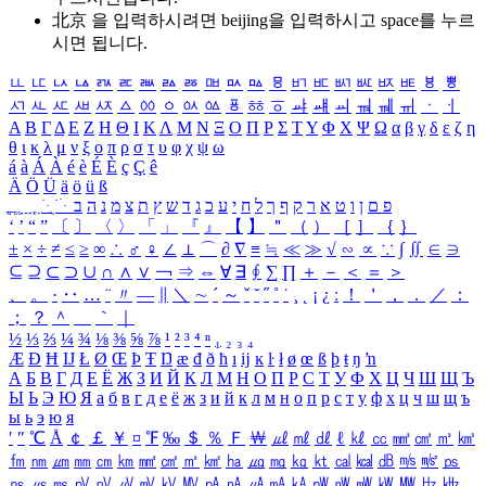
北京 을 입력하시려면
beijing
을 입력하시고 space를 누르
시면 됩니다.
ㅥ
ㅦ
ㅧ
ㅨ
ㅩ
ㅪ
ㅫ
ㅬ
ㅭ
ㅮ
ㅯ
ㅰ
ㅱ
ㅲ
ㅳ
ㅴ
ㅵ
ㅶ
ㅷ
ㅸ
ㅹ
ㅺ
ㅻ
ㅼ
ㅽ
ㅾ
ㅿ
ㆀ
ㆁ
ㆂ
ㆃ
ㆄ
ㆅ
ㆆ
ㆇ
ㆈ
ㆉ
ㆊ
ㆋ
ㆌ
ㆍ
ㆎ
Α
Β
Γ
Δ
Ε
Ζ
Η
Θ
Ι
Κ
Λ
Μ
Ν
Ξ
Ο
Π
Ρ
Σ
Τ
Υ
Φ
Χ
Ψ
Ω
α
β
γ
δ
ε
ζ
η
θ
ι
κ
λ
μ
ν
ξ
ο
π
ρ
σ
τ
υ
φ
χ
ψ
ω
á
à
Á
À
é
è
É
È
ç
Ç
ê
Ä
Ö
Ü
ä
ö
ü
ß
ְ
ֳ
ֲ
ֱ
ָ
ַ
ֵ
ֶ
ִ
ֹ
ּ
ֻ
ׂ
ׁ
ּ
ב
ה
נ
מ
צ
ת
ץ
ש
ד
ג
כ
ע
י
ח
ל
ך
ף
ק
ר
א
ט
ו
ן
ם
פ
‘
’
“
”
〔
〕
〈
〉
「
」
『
』
【
】
＂
（
）
［
］
｛
｝
±
×
÷
≠
≤
≥
∞
∴
♂
♀
∠
⊥
⌒
∂
∇
≡
≒
≪
≫
√
∽
∝
∵
∫
∬
∈
∋
⊆
⊇
⊂
⊃
∪
∩
∧
∨
￢
⇒
⇔
∀
∃
∮
∑
∏
＋
－
＜
＝
＞
、
。
·
‥
…
¨
〃
―
∥
＼
∼
´
～
ˇ
˘
˝
˚
˙
¸
˛
¡
¿
ː
！
＇
，
．
／
：
；
？
＾
＿
｀
｜
½
⅓
⅔
¼
¾
⅛
⅜
⅝
⅞
¹
²
³
⁴
ⁿ
₁
₂
₃
₄
Æ
Ð
Ħ
Ĳ
Ł
Ø
Œ
Þ
Ŧ
Ŋ
æ
đ
ð
ħ
ı
ĳ
ĸ
ŀ
ł
ø
œ
ß
þ
ŧ
ŋ
ŉ
А
Б
В
Г
Д
Е
Ё
Ж
З
И
Й
К
Л
М
Н
О
П
Р
С
Т
У
Ф
Х
Ц
Ч
Ш
Щ
Ъ
Ы
Ь
Э
Ю
Я
а
б
в
г
д
е
ё
ж
з
и
й
к
л
м
н
о
п
р
с
т
у
ф
х
ц
ч
ш
щ
ъ
ы
ь
э
ю
я
′
″
℃
Å
￠
￡
￥
¤
℉
‰
＄
％
Ｆ
￦
㎕
㎖
㎗
ℓ
㎘
㏄
㎣
㎤
㎥
㎦
㎙
㎚
㎛
㎜
㎝
㎞
㎟
㎠
㎡
㎢
㏊
㎍
㎎
㎏
㏏
㎈
㎉
㏈
㎧
㎨
㎰
㎱
㎲
㎳
㎴
㎵
㎶
㎷
㎸
㎹
㎀
㎁
㎂
㎃
㎄
㎺
㎻
㎽
㎾
㎿
㎐
㎑