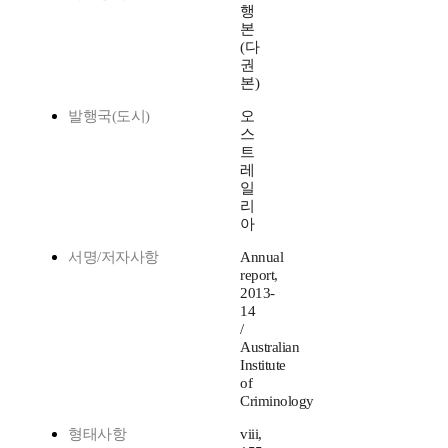
행
본
(다
권
본)
발행국(도시)
오
스
트
레
일
리
아
서명/저자사항
Annual
report,
2013-
14
/
Australian
Institute
of
Criminology
형태사항
viii,