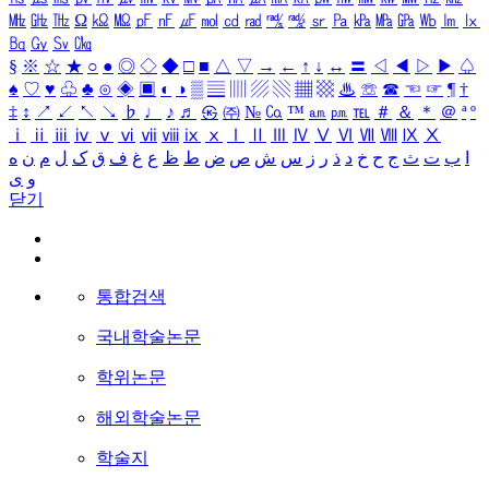
㎒
㎓
㎔
Ω
㏀
㏁
㎊
㎋
㎌
㏖
㏅
㎭
㎮
㎯
㏛
㎩
㎪
㎫
㎬
㏝
㏐
㏓
㏃
㏉
㏜
㏆
§
※
☆
★
○
●
◎
◇
◆
□
■
△
▽
→
←
↑
↓
↔
〓
◁
◀
▷
▶
♤
♠
♡
♥
♧
♣
⊙
◈
▣
◐
◑
▒
▤
▥
▨
▧
▦
▩
♨
☏
☎
☜
☞
¶
†
‡
↕
↗
↙
↖
↘
♭
♩
♪
♬
㉿
㈜
№
㏇
™
㏂
㏘
℡
＃
＆
＊
＠
ª
º
ⅰ
ⅱ
ⅲ
ⅳ
ⅴ
ⅵ
ⅶ
ⅷ
ⅸ
ⅹ
Ⅰ
Ⅱ
Ⅲ
Ⅳ
Ⅴ
Ⅵ
Ⅶ
Ⅷ
Ⅸ
Ⅹ
ا
ب
ت
ث
ج
ح
خ
د
ذ
ر
ز
س
ش
ص
ض
ط
ظ
ع
غ
ف
ق
ک
ل
م
ن
ه
و
ی
닫기
통합검색
국내학술논문
학위논문
해외학술논문
학술지