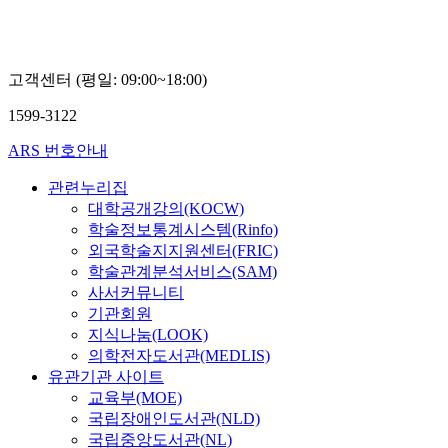
봉
교
봉
대
성
정
한
학
승
교
민
권
고객센터 (평일: 09:00~18:00)
기
태
1599-3122
ARS 번호안내
관련누리집
대학공개강의(KOCW)
학술정보통계시스템(Rinfo)
외국학술지지원센터(FRIC)
학술관계분석서비스(SAM)
사서커뮤니티
기관회원
지식나눔(LOOK)
의학전자도서관(MEDLIS)
유관기관 사이트
교육부(MOE)
국립장애인도서관(NLD)
국립중앙도서관(NL)