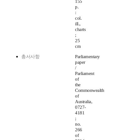
155
p.
:
col.
ill.,
charts
;
25
cm
총서사항
Parliamentary
paper
/
Parliament
of
the
Commonwealth
of
Australia,
0727-
4181
;
no.
266
of