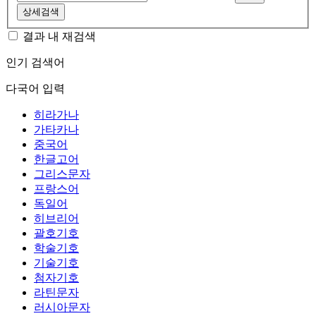
상세검색
결과 내 재검색
인기 검색어
다국어 입력
히라가나
가타카나
중국어
한글고어
그리스문자
프랑스어
독일어
히브리어
괄호기호
학술기호
기술기호
첨자기호
라틴문자
러시아문자