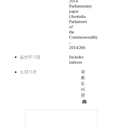
2014
Parliamentary
paper
(Australia.
Parliament
of
the
Commonwealth)
;
2014/266
일반주기명
Includes
indexes
소장기관
국
회
도
서
관