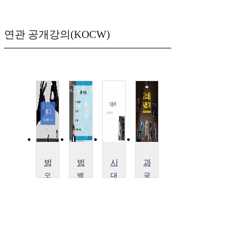
연관 공개강의(KOCW)
범죄학기초
범죄학
사이버범죄심리학
과학수사의 원리와 이해
오
백
대
국
산
석
전
립
대
문
대
강
학
화
학
릉
교
대
교
원
서
학
이
주