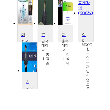
대학정보화 클라우드 캠퍼스 환경 도입방안
IT정보보호법
지식경영
의료정보: 표준/보안/인증
K-
한국
단국
충북
MOOC
교육
대학
대학
한
학술
교
교
국
정보
홍
김
연
원
강
상
구
김
훈
욱
재
명
단
주
산
업
AI 정보보호 서비스 챗봇
교
서울
육
사이
센
버대
터
학교
김
김
종