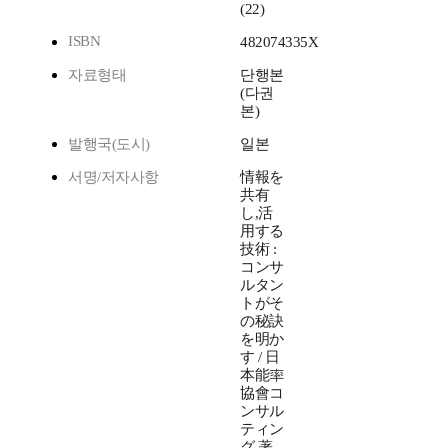
(22)
ISBN
482074335X
자료형태
단행본
(다권
본)
발행국(도시)
일본
서명/저자사항
情報を
共有
し,活
用する
技術 :
コンサ
ルタン
トがそ
の秘訣
を明か
す / 日
本能率
協會コ
ンサル
ティン
グ 著