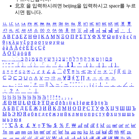
北京 을 입력하시려면
beijing
을 입력하시고 space를 누르
시면 됩니다.
ㅥ
ㅦ
ㅧ
ㅨ
ㅩ
ㅪ
ㅫ
ㅬ
ㅭ
ㅮ
ㅯ
ㅰ
ㅱ
ㅲ
ㅳ
ㅴ
ㅵ
ㅶ
ㅷ
ㅸ
ㅹ
ㅺ
ㅻ
ㅼ
ㅽ
ㅾ
ㅿ
ㆀ
ㆁ
ㆂ
ㆃ
ㆄ
ㆅ
ㆆ
ㆇ
ㆈ
ㆉ
ㆊ
ㆋ
ㆌ
ㆍ
ㆎ
Α
Β
Γ
Δ
Ε
Ζ
Η
Θ
Ι
Κ
Λ
Μ
Ν
Ξ
Ο
Π
Ρ
Σ
Τ
Υ
Φ
Χ
Ψ
Ω
α
β
γ
δ
ε
ζ
η
θ
ι
κ
λ
μ
ν
ξ
ο
π
ρ
σ
τ
υ
φ
χ
ψ
ω
á
à
Á
À
é
è
É
È
ç
Ç
ê
Ä
Ö
Ü
ä
ö
ü
ß
ְ
ֳ
ֲ
ֱ
ָ
ַ
ֵ
ֶ
ִ
ֹ
ּ
ֻ
ׂ
ׁ
ּ
ב
ה
נ
מ
צ
ת
ץ
ש
ד
ג
כ
ע
י
ח
ל
ך
ף
ק
ר
א
ט
ו
ן
ם
פ
‘
’
“
”
〔
〕
〈
〉
「
」
『
』
【
】
＂
（
）
［
］
｛
｝
±
×
÷
≠
≤
≥
∞
∴
♂
♀
∠
⊥
⌒
∂
∇
≡
≒
≪
≫
√
∽
∝
∵
∫
∬
∈
∋
⊆
⊇
⊂
⊃
∪
∩
∧
∨
￢
⇒
⇔
∀
∃
∮
∑
∏
＋
－
＜
＝
＞
、
。
·
‥
…
¨
〃
―
∥
＼
∼
´
～
ˇ
˘
˝
˚
˙
¸
˛
¡
¿
ː
！
＇
，
．
／
：
；
？
＾
＿
｀
｜
½
⅓
⅔
¼
¾
⅛
⅜
⅝
⅞
¹
²
³
⁴
ⁿ
₁
₂
₃
₄
Æ
Ð
Ħ
Ĳ
Ł
Ø
Œ
Þ
Ŧ
Ŋ
æ
đ
ð
ħ
ı
ĳ
ĸ
ŀ
ł
ø
œ
ß
þ
ŧ
ŋ
ŉ
А
Б
В
Г
Д
Е
Ё
Ж
З
И
Й
К
Л
М
Н
О
П
Р
С
Т
У
Ф
Х
Ц
Ч
Ш
Щ
Ъ
Ы
Ь
Э
Ю
Я
а
б
в
г
д
е
ё
ж
з
и
й
к
л
м
н
о
п
р
с
т
у
ф
х
ц
ч
ш
щ
ъ
ы
ь
э
ю
я
′
″
℃
Å
￠
￡
￥
¤
℉
‰
＄
％
Ｆ
￦
㎕
㎖
㎗
ℓ
㎘
㏄
㎣
㎤
㎥
㎦
㎙
㎚
㎛
㎜
㎝
㎞
㎟
㎠
㎡
㎢
㏊
㎍
㎎
㎏
㏏
㎈
㎉
㏈
㎧
㎨
㎰
㎱
㎲
㎳
㎴
㎵
㎶
㎷
㎸
㎹
㎀
㎁
㎂
㎃
㎄
㎺
㎻
㎽
㎾
㎿
㎐
㎑