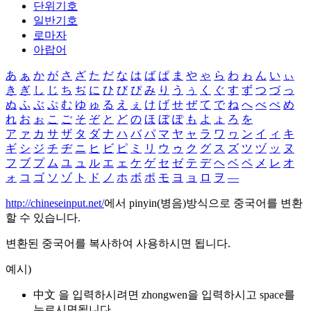
단위기호
일반기호
로마자
아랍어
あ
ぁ
か
が
さ
ざ
た
だ
な
は
ば
ぱ
ま
や
ゃ
ら
わ
ゎ
ん
い
ぃ
き
ぎ
し
じ
ち
ぢ
に
ひ
び
ぴ
み
り
う
ぅ
く
ぐ
す
ず
つ
づ
っ
ぬ
ふ
ぶ
ぷ
む
ゆ
ゅ
る
え
ぇ
け
げ
せ
ぜ
て
で
ね
へ
べ
ぺ
め
れ
お
ぉ
こ
ご
そ
ぞ
と
ど
の
ほ
ぼ
ぽ
も
よ
ょ
ろ
を
ア
ァ
カ
サ
ザ
タ
ダ
ナ
ハ
バ
パ
マ
ヤ
ャ
ラ
ワ
ヮ
ン
イ
ィ
キ
ギ
シ
ジ
チ
ヂ
ニ
ヒ
ビ
ピ
ミ
リ
ウ
ゥ
ク
グ
ス
ズ
ツ
ヅ
ッ
ヌ
フ
ブ
プ
ム
ユ
ュ
ル
エ
ェ
ケ
ゲ
セ
ゼ
テ
デ
ヘ
ベ
ペ
メ
レ
オ
ォ
コ
ゴ
ソ
ゾ
ト
ド
ノ
ホ
ボ
ポ
モ
ヨ
ョ
ロ
ヲ
―
http://chineseinput.net/
에서 pinyin(병음)방식으로 중국어를 변환
할 수 있습니다.
변환된 중국어를 복사하여 사용하시면 됩니다.
예시)
中文 을 입력하시려면
zhongwen
을 입력하시고 space를
누르시면됩니다.