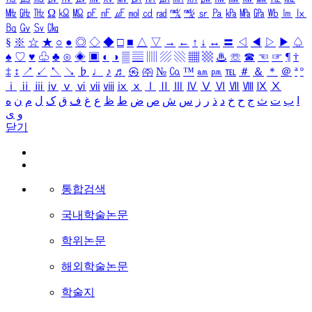
㎒
㎓
㎔
Ω
㏀
㏁
㎊
㎋
㎌
㏖
㏅
㎭
㎮
㎯
㏛
㎩
㎪
㎫
㎬
㏝
㏐
㏓
㏃
㏉
㏜
㏆
§
※
☆
★
○
●
◎
◇
◆
□
■
△
▽
→
←
↑
↓
↔
〓
◁
◀
▷
▶
♤
♠
♡
♥
♧
♣
⊙
◈
▣
◐
◑
▒
▤
▥
▨
▧
▦
▩
♨
☏
☎
☜
☞
¶
†
‡
↕
↗
↙
↖
↘
♭
♩
♪
♬
㉿
㈜
№
㏇
™
㏂
㏘
℡
＃
＆
＊
＠
ª
º
ⅰ
ⅱ
ⅲ
ⅳ
ⅴ
ⅵ
ⅶ
ⅷ
ⅸ
ⅹ
Ⅰ
Ⅱ
Ⅲ
Ⅳ
Ⅴ
Ⅵ
Ⅶ
Ⅷ
Ⅸ
Ⅹ
ا
ب
ت
ث
ج
ح
خ
د
ذ
ر
ز
س
ش
ص
ض
ط
ظ
ع
غ
ف
ق
ک
ل
م
ن
ه
و
ی
닫기
통합검색
국내학술논문
학위논문
해외학술논문
학술지