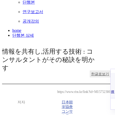
단행본
연구보고서
공개강의
home
단행본 상세
情報を共有し,活用する技術 : コ
ンサルタントがその秘訣を明か
す
한글로보기
료
https://www.riss.kr/link?id=M15752300
저자
日本能
率協會
コンサ