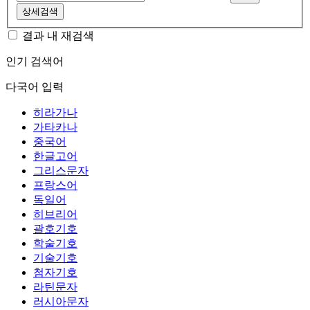
상세검색
결과 내 재검색
인기 검색어
다국어 입력
히라가나
가타카나
중국어
한글고어
그리스문자
프랑스어
독일어
히브리어
괄호기호
학술기호
기술기호
첨자기호
라틴문자
러시아문자