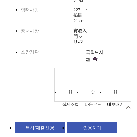
형태사항
227 p. :
揷圖 ;
21 cm
총서사항
實務入
門シ
リ-ズ
소장기관
국회도서
관
0
0
0
상세조회
다운로드
내보내기
복사/대출신청
인용하기