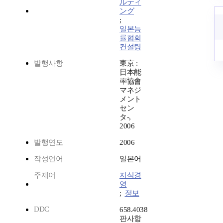
ルティ
ング
;
일본능
률협회
컨설팅
발행사항
東京 :
日本能
率協會
マネジ
メント
セン
タ-,
2006
발행연도
2006
작성언어
일본어
주제어
지식경
영
;
정보
DDC
658.4038
판사항