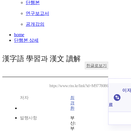
단행본
연구보고서
공개강의
home
단행본 상세
漢字語 學習과 漢文 讀解
한글로보기
https://www.riss.kr/link?id=M9778086
이 자
저자
최
경
료
환
발행사항
부
산:
부