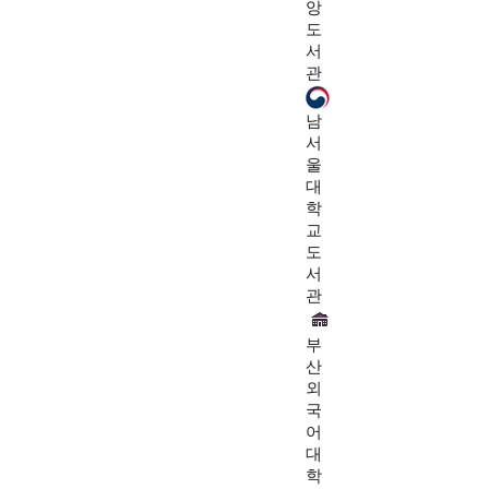
앙
도
서
관
남
서
울
대
학
교
도
서
관
부
산
외
국
어
대
학