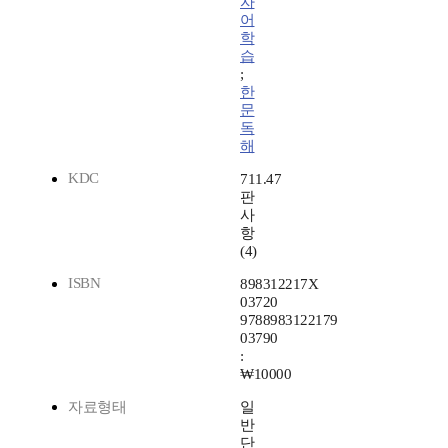
자
어
학
습
;
한
문
독
해
KDC
711.47
판
사
항
(4)
ISBN
898312217X
03720
9788983122179
03790
:
₩10000
자료형태
일
반
단