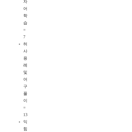
자
어
학
습
=
7
허
사
용
례
및
어
구
풀
이
=
13
익
힘