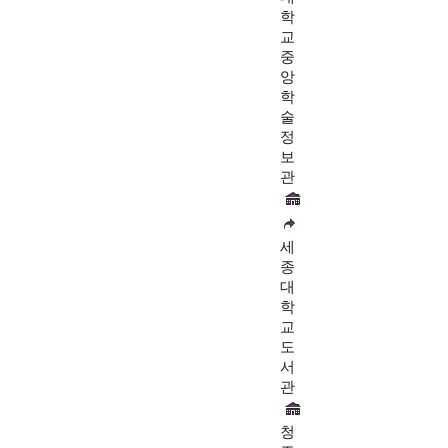
학
교
중
앙
학
술
정
보
관
세
종
대
학
교
도
서
관
청