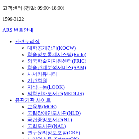
고객센터 (평일: 09:00~18:00)
1599-3122
ARS 번호안내
관련누리집
대학공개강의(KOCW)
학술정보통계시스템(Rinfo)
외국학술지지원센터(FRIC)
학술관계분석서비스(SAM)
사서커뮤니티
기관회원
지식나눔(LOOK)
의학전자도서관(MEDLIS)
유관기관 사이트
교육부(MOE)
국립장애인도서관(NLD)
국립중앙도서관(NL)
국회도서관(NAL)
연구윤리정보포털(CRE)