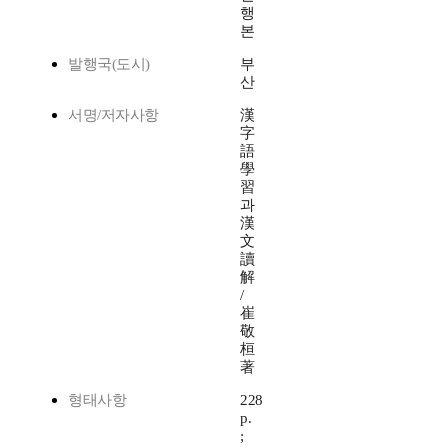
행
본
발행국(도시)
부
산
서명/저자사항
漢
字
語
學
習
과
漢
文
讀
解
/
崔
敬
桓
著
형태사항
228
p.
;