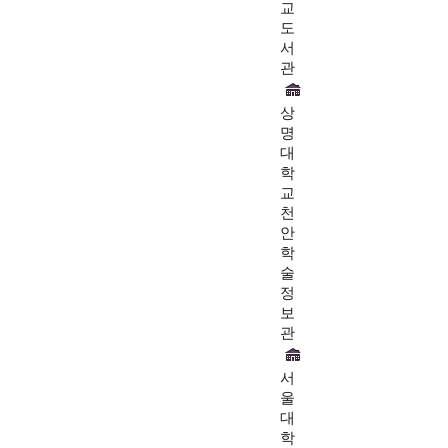
교
도
서
관
상
명
대
학
교
천
안
학
술
정
보
관
서
울
대
학