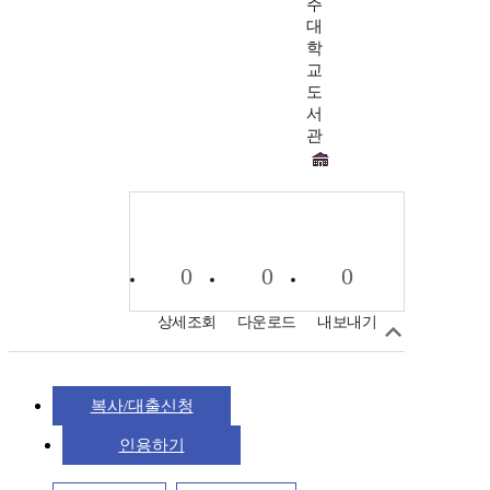
주
대
학
교
도
서
관
0
0
0
상세조회
다운로드
내보내기
복사/대출신청
인용하기