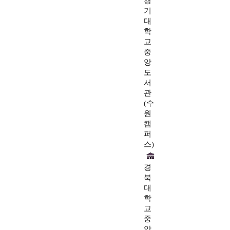
경
기
대
학
교
중
앙
도
서
관
(수
원
캠
퍼
스)
경
북
대
학
교
중
앙