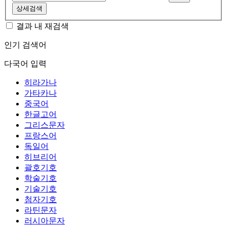
상세검색
결과 내 재검색
인기 검색어
다국어 입력
히라가나
가타카나
중국어
한글고어
그리스문자
프랑스어
독일어
히브리어
괄호기호
학술기호
기술기호
첨자기호
라틴문자
러시아문자