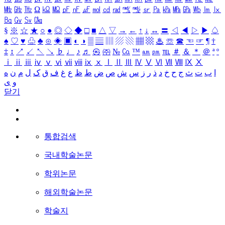
㎒
㎓
㎔
Ω
㏀
㏁
㎊
㎋
㎌
㏖
㏅
㎭
㎮
㎯
㏛
㎩
㎪
㎫
㎬
㏝
㏐
㏓
㏃
㏉
㏜
㏆
§
※
☆
★
○
●
◎
◇
◆
□
■
△
▽
→
←
↑
↓
↔
〓
◁
◀
▷
▶
♤
♠
♡
♥
♧
♣
⊙
◈
▣
◐
◑
▒
▤
▥
▨
▧
▦
▩
♨
☏
☎
☜
☞
¶
†
‡
↕
↗
↙
↖
↘
♭
♩
♪
♬
㉿
㈜
№
㏇
™
㏂
㏘
℡
＃
＆
＊
＠
ª
º
ⅰ
ⅱ
ⅲ
ⅳ
ⅴ
ⅵ
ⅶ
ⅷ
ⅸ
ⅹ
Ⅰ
Ⅱ
Ⅲ
Ⅳ
Ⅴ
Ⅵ
Ⅶ
Ⅷ
Ⅸ
Ⅹ
ا
ب
ت
ث
ج
ح
خ
د
ذ
ر
ز
س
ش
ص
ض
ط
ظ
ع
غ
ف
ق
ک
ل
م
ن
ه
و
ی
닫기
통합검색
국내학술논문
학위논문
해외학술논문
학술지