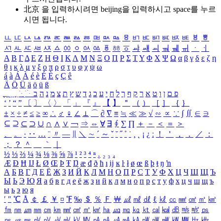
北京 을 입력하시려면
beijing
을 입력하시고 space를 누르
시면 됩니다.
ㅥ
ㅦ
ㅧ
ㅨ
ㅩ
ㅪ
ㅫ
ㅬ
ㅭ
ㅮ
ㅯ
ㅰ
ㅱ
ㅲ
ㅳ
ㅴ
ㅵ
ㅶ
ㅷ
ㅸ
ㅹ
ㅺ
ㅻ
ㅼ
ㅽ
ㅾ
ㅿ
ㆀ
ㆁ
ㆂ
ㆃ
ㆄ
ㆅ
ㆆ
ㆇ
ㆈ
ㆉ
ㆊ
ㆋ
ㆌ
ㆍ
ㆎ
Α
Β
Γ
Δ
Ε
Ζ
Η
Θ
Ι
Κ
Λ
Μ
Ν
Ξ
Ο
Π
Ρ
Σ
Τ
Υ
Φ
Χ
Ψ
Ω
α
β
γ
δ
ε
ζ
η
θ
ι
κ
λ
μ
ν
ξ
ο
π
ρ
σ
τ
υ
φ
χ
ψ
ω
á
à
Á
À
é
è
É
È
ç
Ç
ê
Ä
Ö
Ü
ä
ö
ü
ß
ְ
ֳ
ֲ
ֱ
ָ
ַ
ֵ
ֶ
ִ
ֹ
ּ
ֻ
ׂ
ׁ
ּ
ב
ה
נ
מ
צ
ת
ץ
ש
ד
ג
כ
ע
י
ח
ל
ך
ף
ק
ר
א
ט
ו
ן
ם
פ
‘
’
“
”
〔
〕
〈
〉
「
」
『
』
【
】
＂
（
）
［
］
｛
｝
±
×
÷
≠
≤
≥
∞
∴
♂
♀
∠
⊥
⌒
∂
∇
≡
≒
≪
≫
√
∽
∝
∵
∫
∬
∈
∋
⊆
⊇
⊂
⊃
∪
∩
∧
∨
￢
⇒
⇔
∀
∃
∮
∑
∏
＋
－
＜
＝
＞
、
。
·
‥
…
¨
〃
―
∥
＼
∼
´
～
ˇ
˘
˝
˚
˙
¸
˛
¡
¿
ː
！
＇
，
．
／
：
；
？
＾
＿
｀
｜
½
⅓
⅔
¼
¾
⅛
⅜
⅝
⅞
¹
²
³
⁴
ⁿ
₁
₂
₃
₄
Æ
Ð
Ħ
Ĳ
Ł
Ø
Œ
Þ
Ŧ
Ŋ
æ
đ
ð
ħ
ı
ĳ
ĸ
ŀ
ł
ø
œ
ß
þ
ŧ
ŋ
ŉ
А
Б
В
Г
Д
Е
Ё
Ж
З
И
Й
К
Л
М
Н
О
П
Р
С
Т
У
Ф
Х
Ц
Ч
Ш
Щ
Ъ
Ы
Ь
Э
Ю
Я
а
б
в
г
д
е
ё
ж
з
и
й
к
л
м
н
о
п
р
с
т
у
ф
х
ц
ч
ш
щ
ъ
ы
ь
э
ю
я
′
″
℃
Å
￠
￡
￥
¤
℉
‰
＄
％
Ｆ
￦
㎕
㎖
㎗
ℓ
㎘
㏄
㎣
㎤
㎥
㎦
㎙
㎚
㎛
㎜
㎝
㎞
㎟
㎠
㎡
㎢
㏊
㎍
㎎
㎏
㏏
㎈
㎉
㏈
㎧
㎨
㎰
㎱
㎲
㎳
㎴
㎵
㎶
㎷
㎸
㎹
㎀
㎁
㎂
㎃
㎄
㎺
㎻
㎽
㎾
㎿
㎐
㎑