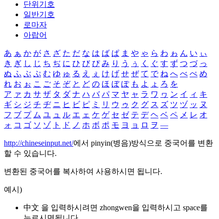
단위기호
일반기호
로마자
아랍어
あ
ぁ
か
が
さ
ざ
た
だ
な
は
ば
ぱ
ま
や
ゃ
ら
わ
ゎ
ん
い
ぃ
き
ぎ
し
じ
ち
ぢ
に
ひ
び
ぴ
み
り
う
ぅ
く
ぐ
す
ず
つ
づ
っ
ぬ
ふ
ぶ
ぷ
む
ゆ
ゅ
る
え
ぇ
け
げ
せ
ぜ
て
で
ね
へ
べ
ぺ
め
れ
お
ぉ
こ
ご
そ
ぞ
と
ど
の
ほ
ぼ
ぽ
も
よ
ょ
ろ
を
ア
ァ
カ
サ
ザ
タ
ダ
ナ
ハ
バ
パ
マ
ヤ
ャ
ラ
ワ
ヮ
ン
イ
ィ
キ
ギ
シ
ジ
チ
ヂ
ニ
ヒ
ビ
ピ
ミ
リ
ウ
ゥ
ク
グ
ス
ズ
ツ
ヅ
ッ
ヌ
フ
ブ
プ
ム
ユ
ュ
ル
エ
ェ
ケ
ゲ
セ
ゼ
テ
デ
ヘ
ベ
ペ
メ
レ
オ
ォ
コ
ゴ
ソ
ゾ
ト
ド
ノ
ホ
ボ
ポ
モ
ヨ
ョ
ロ
ヲ
―
http://chineseinput.net/
에서 pinyin(병음)방식으로 중국어를 변환
할 수 있습니다.
변환된 중국어를 복사하여 사용하시면 됩니다.
예시)
中文 을 입력하시려면
zhongwen
을 입력하시고 space를
누르시면됩니다.