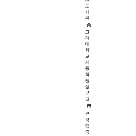
산
도
서
관
고
려
대
학
교
세
종
학
술
정
보
원
국
립
중