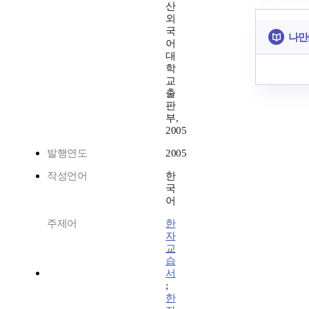
산
외
국
나만
어
대
학
교
출
판
부,
2005
발행연도
2005
작성언어
한
국
어
주제어
한
자
교
습
서
;
한