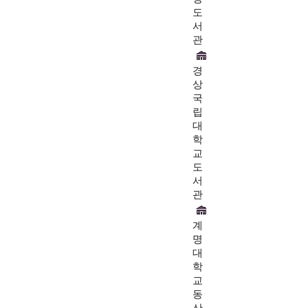
도
서
관
경
상
국
립
대
학
교
도
서
관
계
명
대
학
교
동