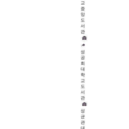
교
중
앙
도
서
관
성
공
회
대
학
교
도
서
관
성
균
관
대