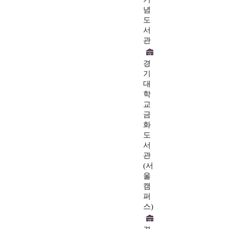
념
도
서
관
경
기
대
학
교
금
화
도
서
관
(서
울
캠
퍼
스)