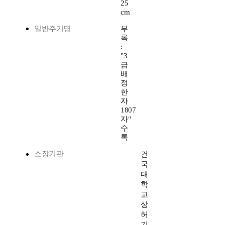
25
cm
일반주기명
부
록
:
"3
급
배
정
한
자
1807
자"
수
록
소장기관
건
국
대
학
교
상
허
기