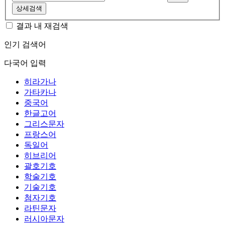
상세검색
결과 내 재검색
인기 검색어
다국어 입력
히라가나
가타카나
중국어
한글고어
그리스문자
프랑스어
독일어
히브리어
괄호기호
학술기호
기술기호
첨자기호
라틴문자
러시아문자