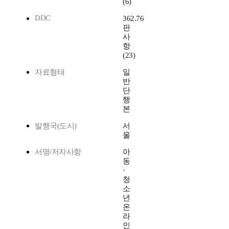
(6)
DDC
362.76
판
사
항
(23)
자료형태
일
반
단
행
본
발행국(도시)
서
울
서명/저자사항
아
동
·
청
소
년
온
라
인