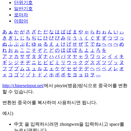
단위기호
일반기호
로마자
아랍어
あ
ぁ
か
が
さ
ざ
た
だ
な
は
ば
ぱ
ま
や
ゃ
ら
わ
ゎ
ん
い
ぃ
き
ぎ
し
じ
ち
ぢ
に
ひ
び
ぴ
み
り
う
ぅ
く
ぐ
す
ず
つ
づ
っ
ぬ
ふ
ぶ
ぷ
む
ゆ
ゅ
る
え
ぇ
け
げ
せ
ぜ
て
で
ね
へ
べ
ぺ
め
れ
お
ぉ
こ
ご
そ
ぞ
と
ど
の
ほ
ぼ
ぽ
も
よ
ょ
ろ
を
ア
ァ
カ
サ
ザ
タ
ダ
ナ
ハ
バ
パ
マ
ヤ
ャ
ラ
ワ
ヮ
ン
イ
ィ
キ
ギ
シ
ジ
チ
ヂ
ニ
ヒ
ビ
ピ
ミ
リ
ウ
ゥ
ク
グ
ス
ズ
ツ
ヅ
ッ
ヌ
フ
ブ
プ
ム
ユ
ュ
ル
エ
ェ
ケ
ゲ
セ
ゼ
テ
デ
ヘ
ベ
ペ
メ
レ
オ
ォ
コ
ゴ
ソ
ゾ
ト
ド
ノ
ホ
ボ
ポ
モ
ヨ
ョ
ロ
ヲ
―
http://chineseinput.net/
에서 pinyin(병음)방식으로 중국어를 변환
할 수 있습니다.
변환된 중국어를 복사하여 사용하시면 됩니다.
예시)
中文 을 입력하시려면
zhongwen
을 입력하시고 space를
누르시면됩니다.