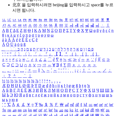
北京 을 입력하시려면
beijing
을 입력하시고 space를 누르
시면 됩니다.
ㅥ
ㅦ
ㅧ
ㅨ
ㅩ
ㅪ
ㅫ
ㅬ
ㅭ
ㅮ
ㅯ
ㅰ
ㅱ
ㅲ
ㅳ
ㅴ
ㅵ
ㅶ
ㅷ
ㅸ
ㅹ
ㅺ
ㅻ
ㅼ
ㅽ
ㅾ
ㅿ
ㆀ
ㆁ
ㆂ
ㆃ
ㆄ
ㆅ
ㆆ
ㆇ
ㆈ
ㆉ
ㆊ
ㆋ
ㆌ
ㆍ
ㆎ
Α
Β
Γ
Δ
Ε
Ζ
Η
Θ
Ι
Κ
Λ
Μ
Ν
Ξ
Ο
Π
Ρ
Σ
Τ
Υ
Φ
Χ
Ψ
Ω
α
β
γ
δ
ε
ζ
η
θ
ι
κ
λ
μ
ν
ξ
ο
π
ρ
σ
τ
υ
φ
χ
ψ
ω
á
à
Á
À
é
è
É
È
ç
Ç
ê
Ä
Ö
Ü
ä
ö
ü
ß
ְ
ֳ
ֲ
ֱ
ָ
ַ
ֵ
ֶ
ִ
ֹ
ּ
ֻ
ׂ
ׁ
ּ
ב
ה
נ
מ
צ
ת
ץ
ש
ד
ג
כ
ע
י
ח
ל
ך
ף
ק
ר
א
ט
ו
ן
ם
פ
‘
’
“
”
〔
〕
〈
〉
「
」
『
』
【
】
＂
（
）
［
］
｛
｝
±
×
÷
≠
≤
≥
∞
∴
♂
♀
∠
⊥
⌒
∂
∇
≡
≒
≪
≫
√
∽
∝
∵
∫
∬
∈
∋
⊆
⊇
⊂
⊃
∪
∩
∧
∨
￢
⇒
⇔
∀
∃
∮
∑
∏
＋
－
＜
＝
＞
、
。
·
‥
…
¨
〃
―
∥
＼
∼
´
～
ˇ
˘
˝
˚
˙
¸
˛
¡
¿
ː
！
＇
，
．
／
：
；
？
＾
＿
｀
｜
½
⅓
⅔
¼
¾
⅛
⅜
⅝
⅞
¹
²
³
⁴
ⁿ
₁
₂
₃
₄
Æ
Ð
Ħ
Ĳ
Ł
Ø
Œ
Þ
Ŧ
Ŋ
æ
đ
ð
ħ
ı
ĳ
ĸ
ŀ
ł
ø
œ
ß
þ
ŧ
ŋ
ŉ
А
Б
В
Г
Д
Е
Ё
Ж
З
И
Й
К
Л
М
Н
О
П
Р
С
Т
У
Ф
Х
Ц
Ч
Ш
Щ
Ъ
Ы
Ь
Э
Ю
Я
а
б
в
г
д
е
ё
ж
з
и
й
к
л
м
н
о
п
р
с
т
у
ф
х
ц
ч
ш
щ
ъ
ы
ь
э
ю
я
′
″
℃
Å
￠
￡
￥
¤
℉
‰
＄
％
Ｆ
￦
㎕
㎖
㎗
ℓ
㎘
㏄
㎣
㎤
㎥
㎦
㎙
㎚
㎛
㎜
㎝
㎞
㎟
㎠
㎡
㎢
㏊
㎍
㎎
㎏
㏏
㎈
㎉
㏈
㎧
㎨
㎰
㎱
㎲
㎳
㎴
㎵
㎶
㎷
㎸
㎹
㎀
㎁
㎂
㎃
㎄
㎺
㎻
㎽
㎾
㎿
㎐
㎑