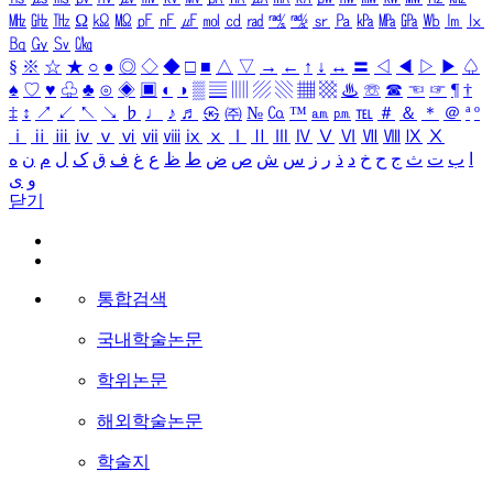
㎒
㎓
㎔
Ω
㏀
㏁
㎊
㎋
㎌
㏖
㏅
㎭
㎮
㎯
㏛
㎩
㎪
㎫
㎬
㏝
㏐
㏓
㏃
㏉
㏜
㏆
§
※
☆
★
○
●
◎
◇
◆
□
■
△
▽
→
←
↑
↓
↔
〓
◁
◀
▷
▶
♤
♠
♡
♥
♧
♣
⊙
◈
▣
◐
◑
▒
▤
▥
▨
▧
▦
▩
♨
☏
☎
☜
☞
¶
†
‡
↕
↗
↙
↖
↘
♭
♩
♪
♬
㉿
㈜
№
㏇
™
㏂
㏘
℡
＃
＆
＊
＠
ª
º
ⅰ
ⅱ
ⅲ
ⅳ
ⅴ
ⅵ
ⅶ
ⅷ
ⅸ
ⅹ
Ⅰ
Ⅱ
Ⅲ
Ⅳ
Ⅴ
Ⅵ
Ⅶ
Ⅷ
Ⅸ
Ⅹ
ا
ب
ت
ث
ج
ح
خ
د
ذ
ر
ز
س
ش
ص
ض
ط
ظ
ع
غ
ف
ق
ک
ل
م
ن
ه
و
ی
닫기
통합검색
국내학술논문
학위논문
해외학술논문
학술지