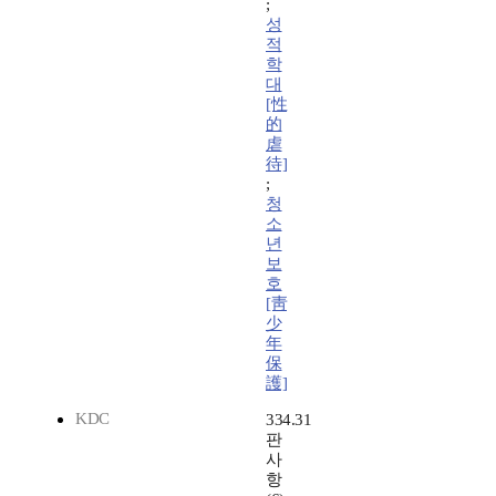
;
성
적
학
대
[性
的
虐
待]
;
청
소
년
보
호
[靑
少
年
保
護]
KDC
334.31
판
사
항