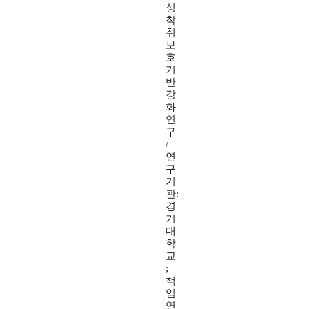
성
착
취
보
호
기
반
강
화
연
구
/
연
구
기
관:
경
기
대
학
교
;
책
임
연