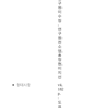
구
원:
이
수
정
;
연
구
원:
전
소
영,
홍
정
현,
이
지
선
형태사항
vii,
182
p.
:
도
표