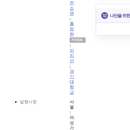
전
소
영
나만을 위한
;
홍
정
현
;
이
지
선
;
경
기
대
학
교
발행사항
서
울
:
여
성
가