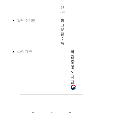
;
26
cm
일반주기명
참
고
문
헌
수
록
소장기관
국
립
중
앙
도
서
관