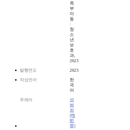
족
부
아
동
·
청
소
년
보
호
과,
2023
발행연도
2023
작성언어
한
국
어
주제어
성
범
죄
[性
犯
罪]