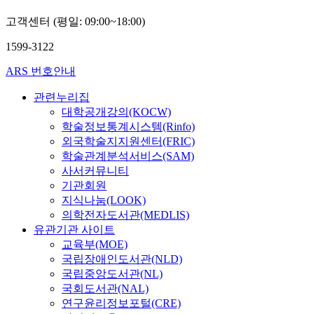
고객센터 (평일: 09:00~18:00)
1599-3122
ARS 번호안내
관련누리집
대학공개강의(KOCW)
학술정보통계시스템(Rinfo)
외국학술지지원센터(FRIC)
학술관계분석서비스(SAM)
사서커뮤니티
기관회원
지식나눔(LOOK)
의학전자도서관(MEDLIS)
유관기관 사이트
교육부(MOE)
국립장애인도서관(NLD)
국립중앙도서관(NL)
국회도서관(NAL)
연구윤리정보포털(CRE)