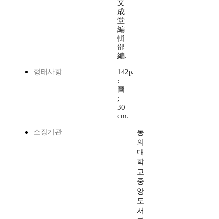
文
成
堂
編
輯
部
編.
형태사항
142p.
:
圖
;
30
cm.
소장기관
동
의
대
학
교
중
앙
도
서