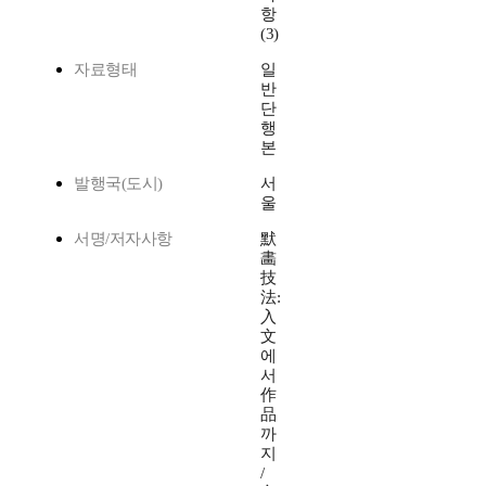
항
(3)
자료형태
일
반
단
행
본
발행국(도시)
서
울
서명/저자사항
默
畵
技
法:
入
文
에
서
作
品
까
지
/