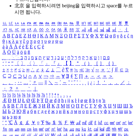
北京 을 입력하시려면
beijing
을 입력하시고 space를 누르
시면 됩니다.
ㅥ
ㅦ
ㅧ
ㅨ
ㅩ
ㅪ
ㅫ
ㅬ
ㅭ
ㅮ
ㅯ
ㅰ
ㅱ
ㅲ
ㅳ
ㅴ
ㅵ
ㅶ
ㅷ
ㅸ
ㅹ
ㅺ
ㅻ
ㅼ
ㅽ
ㅾ
ㅿ
ㆀ
ㆁ
ㆂ
ㆃ
ㆄ
ㆅ
ㆆ
ㆇ
ㆈ
ㆉ
ㆊ
ㆋ
ㆌ
ㆍ
ㆎ
Α
Β
Γ
Δ
Ε
Ζ
Η
Θ
Ι
Κ
Λ
Μ
Ν
Ξ
Ο
Π
Ρ
Σ
Τ
Υ
Φ
Χ
Ψ
Ω
α
β
γ
δ
ε
ζ
η
θ
ι
κ
λ
μ
ν
ξ
ο
π
ρ
σ
τ
υ
φ
χ
ψ
ω
á
à
Á
À
é
è
É
È
ç
Ç
ê
Ä
Ö
Ü
ä
ö
ü
ß
ְ
ֳ
ֲ
ֱ
ָ
ַ
ֵ
ֶ
ִ
ֹ
ּ
ֻ
ׂ
ׁ
ּ
ב
ה
נ
מ
צ
ת
ץ
ש
ד
ג
כ
ע
י
ח
ל
ך
ף
ק
ר
א
ט
ו
ן
ם
פ
‘
’
“
”
〔
〕
〈
〉
「
」
『
』
【
】
＂
（
）
［
］
｛
｝
±
×
÷
≠
≤
≥
∞
∴
♂
♀
∠
⊥
⌒
∂
∇
≡
≒
≪
≫
√
∽
∝
∵
∫
∬
∈
∋
⊆
⊇
⊂
⊃
∪
∩
∧
∨
￢
⇒
⇔
∀
∃
∮
∑
∏
＋
－
＜
＝
＞
、
。
·
‥
…
¨
〃
―
∥
＼
∼
´
～
ˇ
˘
˝
˚
˙
¸
˛
¡
¿
ː
！
＇
，
．
／
：
；
？
＾
＿
｀
｜
½
⅓
⅔
¼
¾
⅛
⅜
⅝
⅞
¹
²
³
⁴
ⁿ
₁
₂
₃
₄
Æ
Ð
Ħ
Ĳ
Ł
Ø
Œ
Þ
Ŧ
Ŋ
æ
đ
ð
ħ
ı
ĳ
ĸ
ŀ
ł
ø
œ
ß
þ
ŧ
ŋ
ŉ
А
Б
В
Г
Д
Е
Ё
Ж
З
И
Й
К
Л
М
Н
О
П
Р
С
Т
У
Ф
Х
Ц
Ч
Ш
Щ
Ъ
Ы
Ь
Э
Ю
Я
а
б
в
г
д
е
ё
ж
з
и
й
к
л
м
н
о
п
р
с
т
у
ф
х
ц
ч
ш
щ
ъ
ы
ь
э
ю
я
′
″
℃
Å
￠
￡
￥
¤
℉
‰
＄
％
Ｆ
￦
㎕
㎖
㎗
ℓ
㎘
㏄
㎣
㎤
㎥
㎦
㎙
㎚
㎛
㎜
㎝
㎞
㎟
㎠
㎡
㎢
㏊
㎍
㎎
㎏
㏏
㎈
㎉
㏈
㎧
㎨
㎰
㎱
㎲
㎳
㎴
㎵
㎶
㎷
㎸
㎹
㎀
㎁
㎂
㎃
㎄
㎺
㎻
㎽
㎾
㎿
㎐
㎑