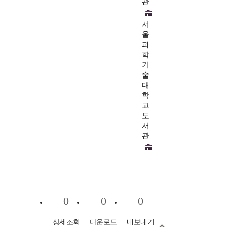
관
서
울
과
학
기
술
대
학
교
도
서
관
0
0
0
상세조회
다운로드
내보내기