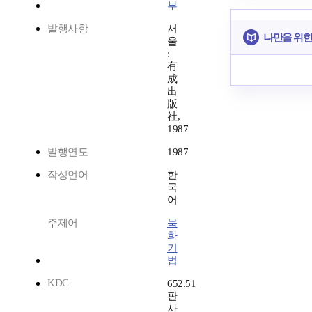
부
발행사항
서
나만을 위한
울
:
有
成
出
版
社,
1987
발행연도
1987
작성언어
한
국
어
주제어
묵
화
기
법
KDC
652.51
판
사