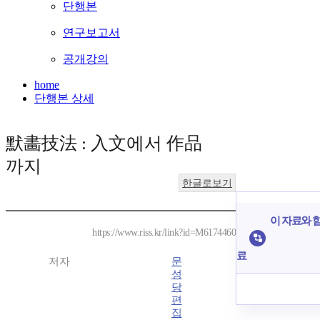
단행본
연구보고서
공개강의
home
단행본 상세
默畵技法 : 入文에서 作品
까지
한글로보기
이 자료와 함
https://www.riss.kr/link?id=M6174460
료
저자
문
성
당
편
집