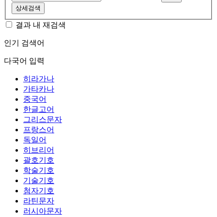
상세검색
결과 내 재검색
인기 검색어
다국어 입력
히라가나
가타카나
중국어
한글고어
그리스문자
프랑스어
독일어
히브리어
괄호기호
학술기호
기술기호
첨자기호
라틴문자
러시아문자