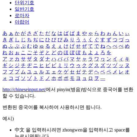
단위기호
일반기호
로마자
아랍어
あ
ぁ
か
が
さ
ざ
た
だ
な
は
ば
ぱ
ま
や
ゃ
ら
わ
ゎ
ん
い
ぃ
き
ぎ
し
じ
ち
ぢ
に
ひ
び
ぴ
み
り
う
ぅ
く
ぐ
す
ず
つ
づ
っ
ぬ
ふ
ぶ
ぷ
む
ゆ
ゅ
る
え
ぇ
け
げ
せ
ぜ
て
で
ね
へ
べ
ぺ
め
れ
お
ぉ
こ
ご
そ
ぞ
と
ど
の
ほ
ぼ
ぽ
も
よ
ょ
ろ
を
ア
ァ
カ
サ
ザ
タ
ダ
ナ
ハ
バ
パ
マ
ヤ
ャ
ラ
ワ
ヮ
ン
イ
ィ
キ
ギ
シ
ジ
チ
ヂ
ニ
ヒ
ビ
ピ
ミ
リ
ウ
ゥ
ク
グ
ス
ズ
ツ
ヅ
ッ
ヌ
フ
ブ
プ
ム
ユ
ュ
ル
エ
ェ
ケ
ゲ
セ
ゼ
テ
デ
ヘ
ベ
ペ
メ
レ
オ
ォ
コ
ゴ
ソ
ゾ
ト
ド
ノ
ホ
ボ
ポ
モ
ヨ
ョ
ロ
ヲ
―
http://chineseinput.net/
에서 pinyin(병음)방식으로 중국어를 변환
할 수 있습니다.
변환된 중국어를 복사하여 사용하시면 됩니다.
예시)
中文 을 입력하시려면
zhongwen
을 입력하시고 space를
누르시면됩니다.