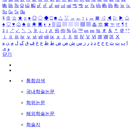
㎒
㎓
㎔
Ω
㏀
㏁
㎊
㎋
㎌
㏖
㏅
㎭
㎮
㎯
㏛
㎩
㎪
㎫
㎬
㏝
㏐
㏓
㏃
㏉
㏜
㏆
§
※
☆
★
○
●
◎
◇
◆
□
■
△
▽
→
←
↑
↓
↔
〓
◁
◀
▷
▶
♤
♠
♡
♥
♧
♣
⊙
◈
▣
◐
◑
▒
▤
▥
▨
▧
▦
▩
♨
☏
☎
☜
☞
¶
†
‡
↕
↗
↙
↖
↘
♭
♩
♪
♬
㉿
㈜
№
㏇
™
㏂
㏘
℡
＃
＆
＊
＠
ª
º
ⅰ
ⅱ
ⅲ
ⅳ
ⅴ
ⅵ
ⅶ
ⅷ
ⅸ
ⅹ
Ⅰ
Ⅱ
Ⅲ
Ⅳ
Ⅴ
Ⅵ
Ⅶ
Ⅷ
Ⅸ
Ⅹ
ا
ب
ت
ث
ج
ح
خ
د
ذ
ر
ز
س
ش
ص
ض
ط
ظ
ع
غ
ف
ق
ک
ل
م
ن
ه
و
ی
닫기
통합검색
국내학술논문
학위논문
해외학술논문
학술지