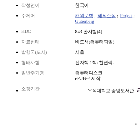
작성언어
한국어
주제어
해외문학
;
해외소설
;
Project
;
Gutenberg
KDC
843 판사항(4)
자료형태
비도서(컴퓨터파일)
발행국(도시)
서울
형태사항
전자책 1책: 천연색.
일반주기명
컴퓨터디스크
ePUB로 제작
소장기관
우석대학교 중앙도서관