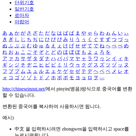
단위기호
일반기호
로마자
아랍어
あ
ぁ
か
が
さ
ざ
た
だ
な
は
ば
ぱ
ま
や
ゃ
ら
わ
ゎ
ん
い
ぃ
き
ぎ
し
じ
ち
ぢ
に
ひ
び
ぴ
み
り
う
ぅ
く
ぐ
す
ず
つ
づ
っ
ぬ
ふ
ぶ
ぷ
む
ゆ
ゅ
る
え
ぇ
け
げ
せ
ぜ
て
で
ね
へ
べ
ぺ
め
れ
お
ぉ
こ
ご
そ
ぞ
と
ど
の
ほ
ぼ
ぽ
も
よ
ょ
ろ
を
ア
ァ
カ
サ
ザ
タ
ダ
ナ
ハ
バ
パ
マ
ヤ
ャ
ラ
ワ
ヮ
ン
イ
ィ
キ
ギ
シ
ジ
チ
ヂ
ニ
ヒ
ビ
ピ
ミ
リ
ウ
ゥ
ク
グ
ス
ズ
ツ
ヅ
ッ
ヌ
フ
ブ
プ
ム
ユ
ュ
ル
エ
ェ
ケ
ゲ
セ
ゼ
テ
デ
ヘ
ベ
ペ
メ
レ
オ
ォ
コ
ゴ
ソ
ゾ
ト
ド
ノ
ホ
ボ
ポ
モ
ヨ
ョ
ロ
ヲ
―
http://chineseinput.net/
에서 pinyin(병음)방식으로 중국어를 변환
할 수 있습니다.
변환된 중국어를 복사하여 사용하시면 됩니다.
예시)
中文 을 입력하시려면
zhongwen
을 입력하시고 space를
누르시면됩니다.