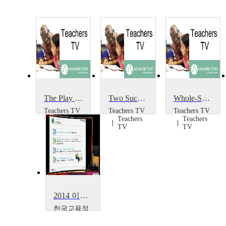
The Play Project
Two Successful Projects
Whole-School Portrait Project
Teachers TV
Teachers TV
Teachers TV
Teachers
Teachers
Teachers
TV
TV
TV
2014 이러닝 국제 콘퍼런스 : What is the Lessons from Education Support Project~
한국교육정
보진흥협회