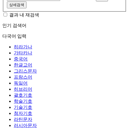
상세검색
결과 내 재검색
인기 검색어
다국어 입력
히라가나
가타카나
중국어
한글고어
그리스문자
프랑스어
독일어
히브리어
괄호기호
학술기호
기술기호
첨자기호
라틴문자
러시아문자