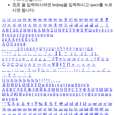
北京 을 입력하시려면
beijing
을 입력하시고 space를 누르
시면 됩니다.
ㅥ
ㅦ
ㅧ
ㅨ
ㅩ
ㅪ
ㅫ
ㅬ
ㅭ
ㅮ
ㅯ
ㅰ
ㅱ
ㅲ
ㅳ
ㅴ
ㅵ
ㅶ
ㅷ
ㅸ
ㅹ
ㅺ
ㅻ
ㅼ
ㅽ
ㅾ
ㅿ
ㆀ
ㆁ
ㆂ
ㆃ
ㆄ
ㆅ
ㆆ
ㆇ
ㆈ
ㆉ
ㆊ
ㆋ
ㆌ
ㆍ
ㆎ
Α
Β
Γ
Δ
Ε
Ζ
Η
Θ
Ι
Κ
Λ
Μ
Ν
Ξ
Ο
Π
Ρ
Σ
Τ
Υ
Φ
Χ
Ψ
Ω
α
β
γ
δ
ε
ζ
η
θ
ι
κ
λ
μ
ν
ξ
ο
π
ρ
σ
τ
υ
φ
χ
ψ
ω
á
à
Á
À
é
è
É
È
ç
Ç
ê
Ä
Ö
Ü
ä
ö
ü
ß
ְ
ֳ
ֲ
ֱ
ָ
ַ
ֵ
ֶ
ִ
ֹ
ּ
ֻ
ׂ
ׁ
ּ
ב
ה
נ
מ
צ
ת
ץ
ש
ד
ג
כ
ע
י
ח
ל
ך
ף
ק
ר
א
ט
ו
ן
ם
פ
‘
’
“
”
〔
〕
〈
〉
「
」
『
』
【
】
＂
（
）
［
］
｛
｝
±
×
÷
≠
≤
≥
∞
∴
♂
♀
∠
⊥
⌒
∂
∇
≡
≒
≪
≫
√
∽
∝
∵
∫
∬
∈
∋
⊆
⊇
⊂
⊃
∪
∩
∧
∨
￢
⇒
⇔
∀
∃
∮
∑
∏
＋
－
＜
＝
＞
、
。
·
‥
…
¨
〃
―
∥
＼
∼
´
～
ˇ
˘
˝
˚
˙
¸
˛
¡
¿
ː
！
＇
，
．
／
：
；
？
＾
＿
｀
｜
½
⅓
⅔
¼
¾
⅛
⅜
⅝
⅞
¹
²
³
⁴
ⁿ
₁
₂
₃
₄
Æ
Ð
Ħ
Ĳ
Ł
Ø
Œ
Þ
Ŧ
Ŋ
æ
đ
ð
ħ
ı
ĳ
ĸ
ŀ
ł
ø
œ
ß
þ
ŧ
ŋ
ŉ
А
Б
В
Г
Д
Е
Ё
Ж
З
И
Й
К
Л
М
Н
О
П
Р
С
Т
У
Ф
Х
Ц
Ч
Ш
Щ
Ъ
Ы
Ь
Э
Ю
Я
а
б
в
г
д
е
ё
ж
з
и
й
к
л
м
н
о
п
р
с
т
у
ф
х
ц
ч
ш
щ
ъ
ы
ь
э
ю
я
′
″
℃
Å
￠
￡
￥
¤
℉
‰
＄
％
Ｆ
￦
㎕
㎖
㎗
ℓ
㎘
㏄
㎣
㎤
㎥
㎦
㎙
㎚
㎛
㎜
㎝
㎞
㎟
㎠
㎡
㎢
㏊
㎍
㎎
㎏
㏏
㎈
㎉
㏈
㎧
㎨
㎰
㎱
㎲
㎳
㎴
㎵
㎶
㎷
㎸
㎹
㎀
㎁
㎂
㎃
㎄
㎺
㎻
㎽
㎾
㎿
㎐
㎑