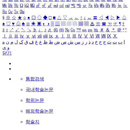
㎒
㎓
㎔
Ω
㏀
㏁
㎊
㎋
㎌
㏖
㏅
㎭
㎮
㎯
㏛
㎩
㎪
㎫
㎬
㏝
㏐
㏓
㏃
㏉
㏜
㏆
§
※
☆
★
○
●
◎
◇
◆
□
■
△
▽
→
←
↑
↓
↔
〓
◁
◀
▷
▶
♤
♠
♡
♥
♧
♣
⊙
◈
▣
◐
◑
▒
▤
▥
▨
▧
▦
▩
♨
☏
☎
☜
☞
¶
†
‡
↕
↗
↙
↖
↘
♭
♩
♪
♬
㉿
㈜
№
㏇
™
㏂
㏘
℡
＃
＆
＊
＠
ª
º
ⅰ
ⅱ
ⅲ
ⅳ
ⅴ
ⅵ
ⅶ
ⅷ
ⅸ
ⅹ
Ⅰ
Ⅱ
Ⅲ
Ⅳ
Ⅴ
Ⅵ
Ⅶ
Ⅷ
Ⅸ
Ⅹ
ا
ب
ت
ث
ج
ح
خ
د
ذ
ر
ز
س
ش
ص
ض
ط
ظ
ع
غ
ف
ق
ک
ل
م
ن
ه
و
ی
닫기
통합검색
국내학술논문
학위논문
해외학술논문
학술지