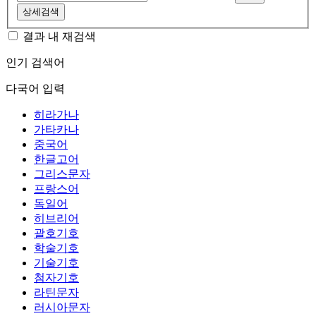
상세검색
결과 내 재검색
인기 검색어
다국어 입력
히라가나
가타카나
중국어
한글고어
그리스문자
프랑스어
독일어
히브리어
괄호기호
학술기호
기술기호
첨자기호
라틴문자
러시아문자