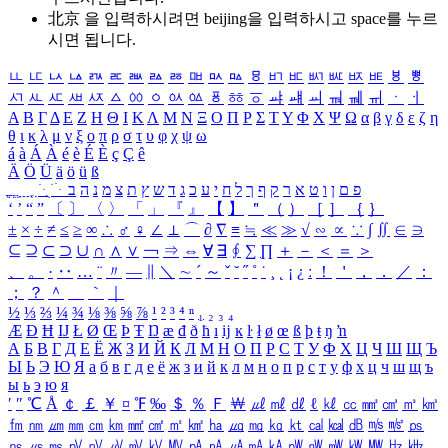
北京 을 입력하시려면
beijing
을 입력하시고 space를 누르
시면 됩니다.
ㅥ
ㅦ
ㅧ
ㅨ
ㅩ
ㅪ
ㅫ
ㅬ
ㅭ
ㅮ
ㅯ
ㅰ
ㅱ
ㅲ
ㅳ
ㅴ
ㅵ
ㅶ
ㅷ
ㅸ
ㅹ
ㅺ
ㅻ
ㅼ
ㅽ
ㅾ
ㅿ
ㆀ
ㆁ
ㆂ
ㆃ
ㆄ
ㆅ
ㆆ
ㆇ
ㆈ
ㆉ
ㆊ
ㆋ
ㆌ
ㆍ
ㆎ
Α
Β
Γ
Δ
Ε
Ζ
Η
Θ
Ι
Κ
Λ
Μ
Ν
Ξ
Ο
Π
Ρ
Σ
Τ
Υ
Φ
Χ
Ψ
Ω
α
β
γ
δ
ε
ζ
η
θ
ι
κ
λ
μ
ν
ξ
ο
π
ρ
σ
τ
υ
φ
χ
ψ
ω
á
à
Á
À
é
è
É
È
ç
Ç
ê
Ä
Ö
Ü
ä
ö
ü
ß
ְ
ֳ
ֲ
ֱ
ָ
ַ
ֵ
ֶ
ִ
ֹ
ּ
ֻ
ׂ
ׁ
ּ
ב
ה
נ
מ
צ
ת
ץ
ש
ד
ג
כ
ע
י
ח
ל
ך
ף
ק
ר
א
ט
ו
ן
ם
פ
‘
’
“
”
〔
〕
〈
〉
「
」
『
』
【
】
＂
（
）
［
］
｛
｝
±
×
÷
≠
≤
≥
∞
∴
♂
♀
∠
⊥
⌒
∂
∇
≡
≒
≪
≫
√
∽
∝
∵
∫
∬
∈
∋
⊆
⊇
⊂
⊃
∪
∩
∧
∨
￢
⇒
⇔
∀
∃
∮
∑
∏
＋
－
＜
＝
＞
、
。
·
‥
…
¨
〃
―
∥
＼
∼
´
～
ˇ
˘
˝
˚
˙
¸
˛
¡
¿
ː
！
＇
，
．
／
：
；
？
＾
＿
｀
｜
½
⅓
⅔
¼
¾
⅛
⅜
⅝
⅞
¹
²
³
⁴
ⁿ
₁
₂
₃
₄
Æ
Ð
Ħ
Ĳ
Ł
Ø
Œ
Þ
Ŧ
Ŋ
æ
đ
ð
ħ
ı
ĳ
ĸ
ŀ
ł
ø
œ
ß
þ
ŧ
ŋ
ŉ
А
Б
В
Г
Д
Е
Ё
Ж
З
И
Й
К
Л
М
Н
О
П
Р
С
Т
У
Ф
Х
Ц
Ч
Ш
Щ
Ъ
Ы
Ь
Э
Ю
Я
а
б
в
г
д
е
ё
ж
з
и
й
к
л
м
н
о
п
р
с
т
у
ф
х
ц
ч
ш
щ
ъ
ы
ь
э
ю
я
′
″
℃
Å
￠
￡
￥
¤
℉
‰
＄
％
Ｆ
￦
㎕
㎖
㎗
ℓ
㎘
㏄
㎣
㎤
㎥
㎦
㎙
㎚
㎛
㎜
㎝
㎞
㎟
㎠
㎡
㎢
㏊
㎍
㎎
㎏
㏏
㎈
㎉
㏈
㎧
㎨
㎰
㎱
㎲
㎳
㎴
㎵
㎶
㎷
㎸
㎹
㎀
㎁
㎂
㎃
㎄
㎺
㎻
㎽
㎾
㎿
㎐
㎑