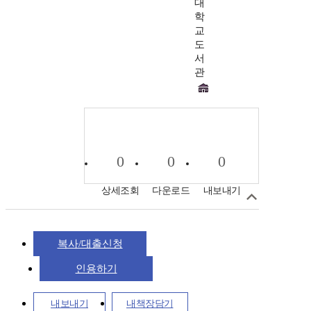
대
학
교
도
서
관
0
0
0
상세조회
다운로드
내보내기
복사/대출신청
인용하기
내보내기
내책장담기