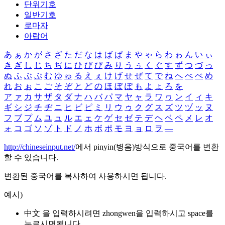
단위기호
일반기호
로마자
아랍어
あ
ぁ
か
が
さ
ざ
た
だ
な
は
ば
ぱ
ま
や
ゃ
ら
わ
ゎ
ん
い
ぃ
き
ぎ
し
じ
ち
ぢ
に
ひ
び
ぴ
み
り
う
ぅ
く
ぐ
す
ず
つ
づ
っ
ぬ
ふ
ぶ
ぷ
む
ゆ
ゅ
る
え
ぇ
け
げ
せ
ぜ
て
で
ね
へ
べ
ぺ
め
れ
お
ぉ
こ
ご
そ
ぞ
と
ど
の
ほ
ぼ
ぽ
も
よ
ょ
ろ
を
ア
ァ
カ
サ
ザ
タ
ダ
ナ
ハ
バ
パ
マ
ヤ
ャ
ラ
ワ
ヮ
ン
イ
ィ
キ
ギ
シ
ジ
チ
ヂ
ニ
ヒ
ビ
ピ
ミ
リ
ウ
ゥ
ク
グ
ス
ズ
ツ
ヅ
ッ
ヌ
フ
ブ
プ
ム
ユ
ュ
ル
エ
ェ
ケ
ゲ
セ
ゼ
テ
デ
ヘ
ベ
ペ
メ
レ
オ
ォ
コ
ゴ
ソ
ゾ
ト
ド
ノ
ホ
ボ
ポ
モ
ヨ
ョ
ロ
ヲ
―
http://chineseinput.net/
에서 pinyin(병음)방식으로 중국어를 변환
할 수 있습니다.
변환된 중국어를 복사하여 사용하시면 됩니다.
예시)
中文 을 입력하시려면
zhongwen
을 입력하시고 space를
누르시면됩니다.