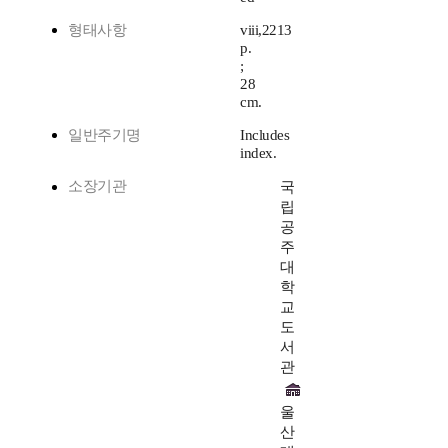
형태사항
viii,2213
p.
;
28
cm.
일반주기명
Includes
index.
소장기관
국
립
공
주
대
학
교
도
서
관
울
산