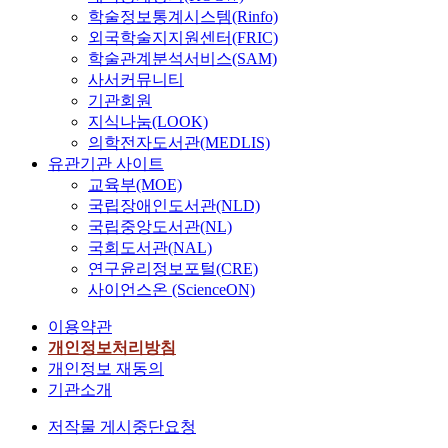
학술정보통계시스템(Rinfo)
외국학술지지원센터(FRIC)
학술관계분석서비스(SAM)
사서커뮤니티
기관회원
지식나눔(LOOK)
의학전자도서관(MEDLIS)
유관기관 사이트
교육부(MOE)
국립장애인도서관(NLD)
국립중앙도서관(NL)
국회도서관(NAL)
연구윤리정보포털(CRE)
사이언스온 (ScienceON)
이용약관
개인정보처리방침
개인정보 재동의
기관소개
저작물 게시중단요청