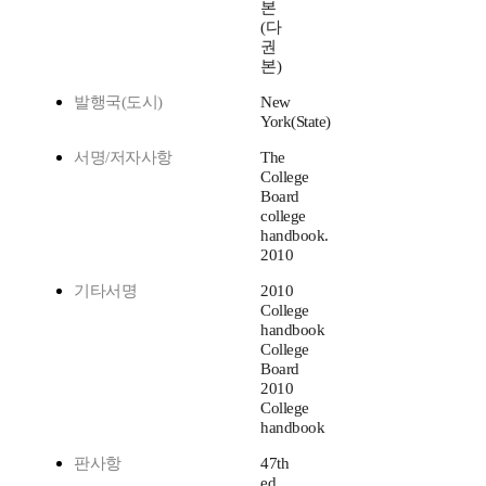
본
(다
권
본)
발행국(도시)
New
York(State)
서명/저자사항
The
College
Board
college
handbook.
2010
기타서명
2010
College
handbook
College
Board
2010
College
handbook
판사항
47th
ed