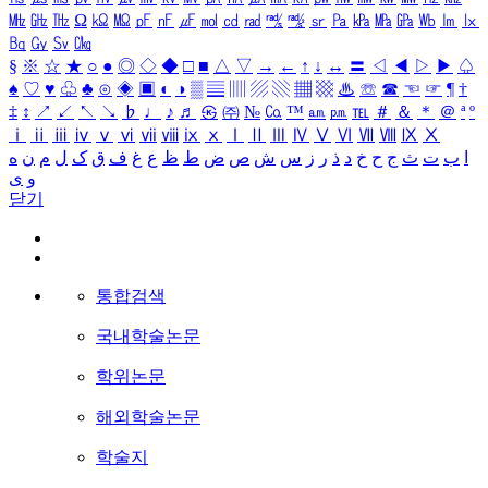
㎒
㎓
㎔
Ω
㏀
㏁
㎊
㎋
㎌
㏖
㏅
㎭
㎮
㎯
㏛
㎩
㎪
㎫
㎬
㏝
㏐
㏓
㏃
㏉
㏜
㏆
§
※
☆
★
○
●
◎
◇
◆
□
■
△
▽
→
←
↑
↓
↔
〓
◁
◀
▷
▶
♤
♠
♡
♥
♧
♣
⊙
◈
▣
◐
◑
▒
▤
▥
▨
▧
▦
▩
♨
☏
☎
☜
☞
¶
†
‡
↕
↗
↙
↖
↘
♭
♩
♪
♬
㉿
㈜
№
㏇
™
㏂
㏘
℡
＃
＆
＊
＠
ª
º
ⅰ
ⅱ
ⅲ
ⅳ
ⅴ
ⅵ
ⅶ
ⅷ
ⅸ
ⅹ
Ⅰ
Ⅱ
Ⅲ
Ⅳ
Ⅴ
Ⅵ
Ⅶ
Ⅷ
Ⅸ
Ⅹ
ا
ب
ت
ث
ج
ح
خ
د
ذ
ر
ز
س
ش
ص
ض
ط
ظ
ع
غ
ف
ق
ک
ل
م
ن
ه
و
ی
닫기
통합검색
국내학술논문
학위논문
해외학술논문
학술지