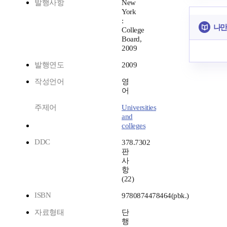
발행사항
New
York
:
나만
College
Board,
2009
발행연도
2009
작성언어
영
어
주제어
Universities
and
colleges
DDC
378.7302
판
사
항
(22)
ISBN
9780874478464(pbk.)
자료형태
단
행