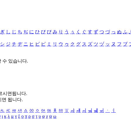
ぎ
し
じ
ち
ぢ
に
ひ
び
ぴ
み
り
う
ぅ
く
ぐ
す
ず
つ
づ
っ
ぬ
ふ
シ
ジ
チ
ヂ
ニ
ヒ
ビ
ピ
ミ
リ
ウ
ゥ
ク
グ
ス
ズ
ツ
ヅ
ッ
ヌ
フ
ブ
할 수 있습니다.
누르시면됩니다.
시면 됩니다.
ㅻ
ㅼ
ㅽ
ㅾ
ㅿ
ㆀ
ㆁ
ㆂ
ㆃ
ㆄ
ㆅ
ㆆ
ㆇ
ㆈ
ㆉ
ㆊ
ㆋ
ㆌ
ㆍ
ㆎ
θ
ι
κ
λ
μ
ν
ξ
ο
π
ρ
σ
τ
υ
φ
χ
ψ
ω