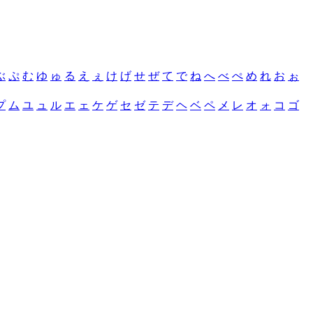
ぶ
ぷ
む
ゆ
ゅ
る
え
ぇ
け
げ
せ
ぜ
て
で
ね
へ
べ
ぺ
め
れ
お
ぉ
プ
ム
ユ
ュ
ル
エ
ェ
ケ
ゲ
セ
ゼ
テ
デ
ヘ
ベ
ペ
メ
レ
オ
ォ
コ
ゴ