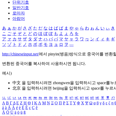
단위기호
일반기호
로마자
아랍어
あ
ぁ
か
が
さ
ざ
た
だ
な
は
ば
ぱ
ま
や
ゃ
ら
わ
ゎ
ん
い
ぃ
き
こ
ご
そ
ぞ
と
ど
の
ほ
ぼ
ぽ
も
よ
ょ
ろ
を
ア
ァ
カ
サ
ザ
タ
ダ
ナ
ハ
バ
パ
マ
ヤ
ャ
ラ
ワ
ヮ
ン
イ
ィ
キ
ギ
ソ
ゾ
ト
ド
ノ
ホ
ボ
ポ
モ
ヨ
ョ
ロ
ヲ
―
http://chineseinput.net/
에서 pinyin(병음)방식으로 중국어를 변환
변환된 중국어를 복사하여 사용하시면 됩니다.
예시)
中文 을 입력하시려면
zhongwen
을 입력하시고 space를
北京 을 입력하시려면
beijing
을 입력하시고 space를 누르
ㅥ
ㅦ
ㅧ
ㅨ
ㅩ
ㅪ
ㅫ
ㅬ
ㅭ
ㅮ
ㅯ
ㅰ
ㅱ
ㅲ
ㅳ
ㅴ
ㅵ
ㅶ
ㅷ
ㅸ
ㅹ
ㅺ
Α
Β
Γ
Δ
Ε
Ζ
Η
Θ
Ι
Κ
Λ
Μ
Ν
Ξ
Ο
Π
Ρ
Σ
Τ
Υ
Φ
Χ
Ψ
Ω
α
β
γ
δ
ε
ζ
η
á
à
Á
À
é
è
É
È
ç
Ç
ê
Ä
Ö
Ü
ä
ö
ü
ß