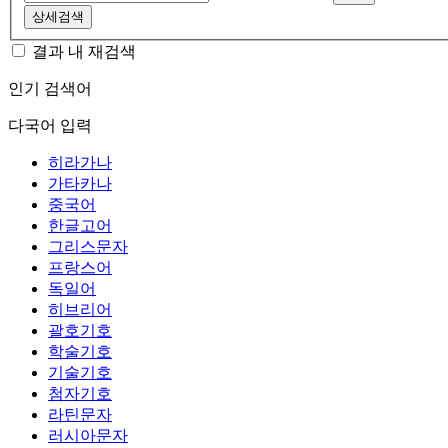
상세검색
결과 내 재검색
인기 검색어
다국어 입력
히라가나
가타카나
중국어
한글고어
그리스문자
프랑스어
독일어
히브리어
괄호기호
학술기호
기술기호
첨자기호
라틴문자
러시아문자