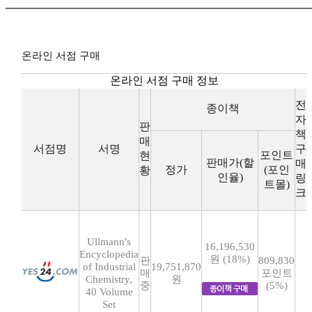
온라인 서점 구매
온라인 서점 구매 정보
전
종이책
자
판
책
매
서점명
서명
구
포인트
현
판매가(할
매
정가
(포인
황
인율)
링
트몰)
크
Ullmann's
16,196,530
Encyclopedia
원 (18%)
판
809,830
of Industrial
19,751,870
매
포인트
Chemistry,
원
중
(5%)
40 Volume
Set