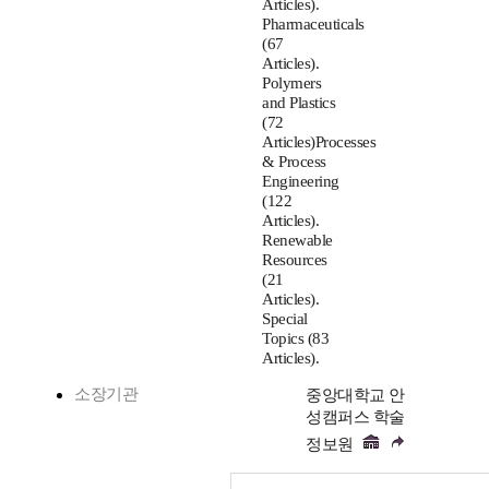
Articles).
Pharmaceuticals
(67
Articles).
Polymers
and Plastics
(72
Articles)Processes
& Process
Engineering
(122
Articles).
Renewable
Resources
(21
Articles).
Special
Topics (83
Articles).
소장기관
중앙대학교 안
성캠퍼스 학술
정보원