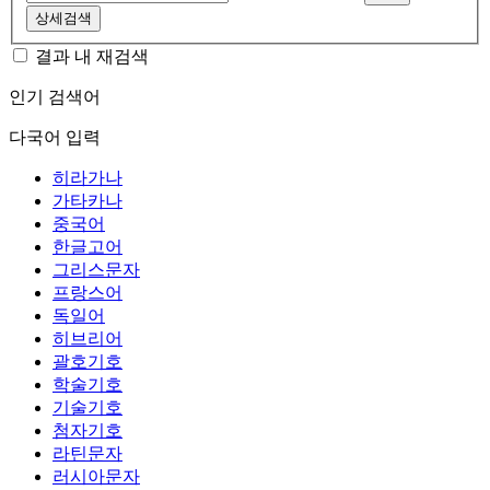
상세검색
결과 내 재검색
인기 검색어
다국어 입력
히라가나
가타카나
중국어
한글고어
그리스문자
프랑스어
독일어
히브리어
괄호기호
학술기호
기술기호
첨자기호
라틴문자
러시아문자