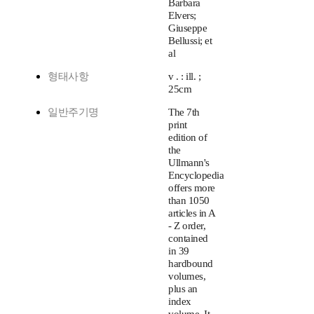
Barbara
Elvers;
Giuseppe
Bellussi; et
al
형태사항
v . : ill. ;
25cm
일반주기명
The 7th
print
edition of
the
Ullmann's
Encyclopedia
offers more
than 1050
articles in A
- Z order,
contained
in 39
hardbound
volumes,
plus an
index