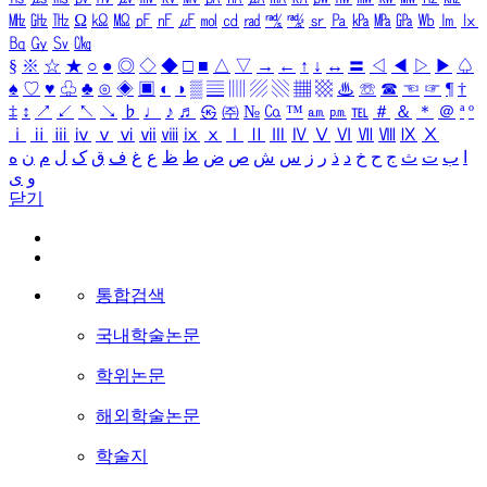
㎒
㎓
㎔
Ω
㏀
㏁
㎊
㎋
㎌
㏖
㏅
㎭
㎮
㎯
㏛
㎩
㎪
㎫
㎬
㏝
㏐
㏓
㏃
㏉
㏜
㏆
§
※
☆
★
○
●
◎
◇
◆
□
■
△
▽
→
←
↑
↓
↔
〓
◁
◀
▷
▶
♤
♠
♡
♥
♧
♣
⊙
◈
▣
◐
◑
▒
▤
▥
▨
▧
▦
▩
♨
☏
☎
☜
☞
¶
†
‡
↕
↗
↙
↖
↘
♭
♩
♪
♬
㉿
㈜
№
㏇
™
㏂
㏘
℡
＃
＆
＊
＠
ª
º
ⅰ
ⅱ
ⅲ
ⅳ
ⅴ
ⅵ
ⅶ
ⅷ
ⅸ
ⅹ
Ⅰ
Ⅱ
Ⅲ
Ⅳ
Ⅴ
Ⅵ
Ⅶ
Ⅷ
Ⅸ
Ⅹ
ا
ب
ت
ث
ج
ح
خ
د
ذ
ر
ز
س
ش
ص
ض
ط
ظ
ع
غ
ف
ق
ک
ل
م
ن
ه
و
ی
닫기
통합검색
국내학술논문
학위논문
해외학술논문
학술지