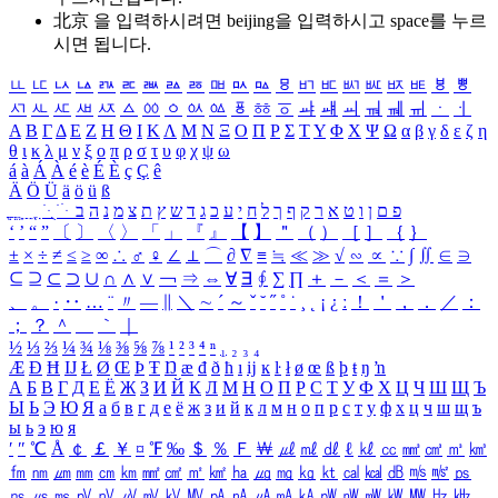
北京 을 입력하시려면
beijing
을 입력하시고 space를 누르
시면 됩니다.
ㅥ
ㅦ
ㅧ
ㅨ
ㅩ
ㅪ
ㅫ
ㅬ
ㅭ
ㅮ
ㅯ
ㅰ
ㅱ
ㅲ
ㅳ
ㅴ
ㅵ
ㅶ
ㅷ
ㅸ
ㅹ
ㅺ
ㅻ
ㅼ
ㅽ
ㅾ
ㅿ
ㆀ
ㆁ
ㆂ
ㆃ
ㆄ
ㆅ
ㆆ
ㆇ
ㆈ
ㆉ
ㆊ
ㆋ
ㆌ
ㆍ
ㆎ
Α
Β
Γ
Δ
Ε
Ζ
Η
Θ
Ι
Κ
Λ
Μ
Ν
Ξ
Ο
Π
Ρ
Σ
Τ
Υ
Φ
Χ
Ψ
Ω
α
β
γ
δ
ε
ζ
η
θ
ι
κ
λ
μ
ν
ξ
ο
π
ρ
σ
τ
υ
φ
χ
ψ
ω
á
à
Á
À
é
è
É
È
ç
Ç
ê
Ä
Ö
Ü
ä
ö
ü
ß
ְ
ֳ
ֲ
ֱ
ָ
ַ
ֵ
ֶ
ִ
ֹ
ּ
ֻ
ׂ
ׁ
ּ
ב
ה
נ
מ
צ
ת
ץ
ש
ד
ג
כ
ע
י
ח
ל
ך
ף
ק
ר
א
ט
ו
ן
ם
פ
‘
’
“
”
〔
〕
〈
〉
「
」
『
』
【
】
＂
（
）
［
］
｛
｝
±
×
÷
≠
≤
≥
∞
∴
♂
♀
∠
⊥
⌒
∂
∇
≡
≒
≪
≫
√
∽
∝
∵
∫
∬
∈
∋
⊆
⊇
⊂
⊃
∪
∩
∧
∨
￢
⇒
⇔
∀
∃
∮
∑
∏
＋
－
＜
＝
＞
、
。
·
‥
…
¨
〃
―
∥
＼
∼
´
～
ˇ
˘
˝
˚
˙
¸
˛
¡
¿
ː
！
＇
，
．
／
：
；
？
＾
＿
｀
｜
½
⅓
⅔
¼
¾
⅛
⅜
⅝
⅞
¹
²
³
⁴
ⁿ
₁
₂
₃
₄
Æ
Ð
Ħ
Ĳ
Ł
Ø
Œ
Þ
Ŧ
Ŋ
æ
đ
ð
ħ
ı
ĳ
ĸ
ŀ
ł
ø
œ
ß
þ
ŧ
ŋ
ŉ
А
Б
В
Г
Д
Е
Ё
Ж
З
И
Й
К
Л
М
Н
О
П
Р
С
Т
У
Ф
Х
Ц
Ч
Ш
Щ
Ъ
Ы
Ь
Э
Ю
Я
а
б
в
г
д
е
ё
ж
з
и
й
к
л
м
н
о
п
р
с
т
у
ф
х
ц
ч
ш
щ
ъ
ы
ь
э
ю
я
′
″
℃
Å
￠
￡
￥
¤
℉
‰
＄
％
Ｆ
￦
㎕
㎖
㎗
ℓ
㎘
㏄
㎣
㎤
㎥
㎦
㎙
㎚
㎛
㎜
㎝
㎞
㎟
㎠
㎡
㎢
㏊
㎍
㎎
㎏
㏏
㎈
㎉
㏈
㎧
㎨
㎰
㎱
㎲
㎳
㎴
㎵
㎶
㎷
㎸
㎹
㎀
㎁
㎂
㎃
㎄
㎺
㎻
㎽
㎾
㎿
㎐
㎑