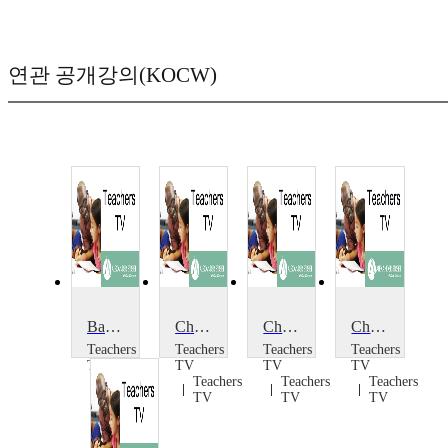
연관 공개강의(KOCW)
Banging Chemistry: Fast and Furious
Chemistry in Forensics
Chemistry: Conservation of Mass
Chemistry: Thermit Reaction
Teachers
Teachers
Teachers
Teachers
TV
TV
TV
TV
Teachers
Teachers
Teachers
Teachers
TV
TV
TV
TV