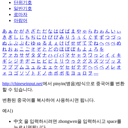
단위기호
일반기호
로마자
아랍어
あ
ぁ
か
が
さ
ざ
た
だ
な
は
ば
ぱ
ま
や
ゃ
ら
わ
ゎ
ん
い
ぃ
き
ぎ
し
じ
ち
ぢ
に
ひ
び
ぴ
み
り
う
ぅ
く
ぐ
す
ず
つ
づ
っ
ぬ
ふ
ぶ
ぷ
む
ゆ
ゅ
る
え
ぇ
け
げ
せ
ぜ
て
で
ね
へ
べ
ぺ
め
れ
お
ぉ
こ
ご
そ
ぞ
と
ど
の
ほ
ぼ
ぽ
も
よ
ょ
ろ
を
ア
ァ
カ
サ
ザ
タ
ダ
ナ
ハ
バ
パ
マ
ヤ
ャ
ラ
ワ
ヮ
ン
イ
ィ
キ
ギ
シ
ジ
チ
ヂ
ニ
ヒ
ビ
ピ
ミ
リ
ウ
ゥ
ク
グ
ス
ズ
ツ
ヅ
ッ
ヌ
フ
ブ
プ
ム
ユ
ュ
ル
エ
ェ
ケ
ゲ
セ
ゼ
テ
デ
ヘ
ベ
ペ
メ
レ
オ
ォ
コ
ゴ
ソ
ゾ
ト
ド
ノ
ホ
ボ
ポ
モ
ヨ
ョ
ロ
ヲ
―
http://chineseinput.net/
에서 pinyin(병음)방식으로 중국어를 변환
할 수 있습니다.
변환된 중국어를 복사하여 사용하시면 됩니다.
예시)
中文 을 입력하시려면
zhongwen
을 입력하시고 space를
누르시면됩니다.