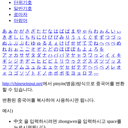
단위기호
일반기호
로마자
아랍어
あ
ぁ
か
が
さ
ざ
た
だ
な
は
ば
ぱ
ま
や
ゃ
ら
わ
ゎ
ん
い
ぃ
き
ぎ
し
じ
ち
ぢ
に
ひ
び
ぴ
み
り
う
ぅ
く
ぐ
す
ず
つ
づ
っ
ぬ
ふ
ぶ
ぷ
む
ゆ
ゅ
る
え
ぇ
け
げ
せ
ぜ
て
で
ね
へ
べ
ぺ
め
れ
お
ぉ
こ
ご
そ
ぞ
と
ど
の
ほ
ぼ
ぽ
も
よ
ょ
ろ
を
ア
ァ
カ
サ
ザ
タ
ダ
ナ
ハ
バ
パ
マ
ヤ
ャ
ラ
ワ
ヮ
ン
イ
ィ
キ
ギ
シ
ジ
チ
ヂ
ニ
ヒ
ビ
ピ
ミ
リ
ウ
ゥ
ク
グ
ス
ズ
ツ
ヅ
ッ
ヌ
フ
ブ
プ
ム
ユ
ュ
ル
エ
ェ
ケ
ゲ
セ
ゼ
テ
デ
ヘ
ベ
ペ
メ
レ
オ
ォ
コ
ゴ
ソ
ゾ
ト
ド
ノ
ホ
ボ
ポ
モ
ヨ
ョ
ロ
ヲ
―
http://chineseinput.net/
에서 pinyin(병음)방식으로 중국어를 변환
할 수 있습니다.
변환된 중국어를 복사하여 사용하시면 됩니다.
예시)
中文 을 입력하시려면
zhongwen
을 입력하시고 space를
누르시면됩니다.