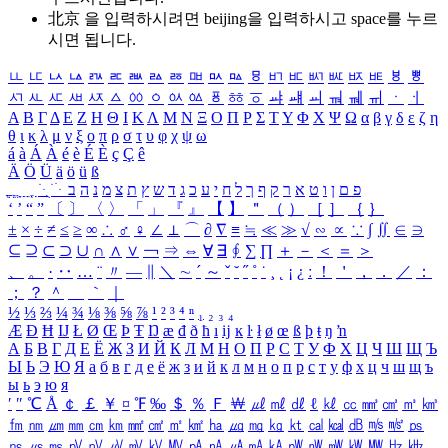
北京 을 입력하시려면
beijing
을 입력하시고 space를 누르
시면 됩니다.
ㅥ
ㅦ
ㅧ
ㅨ
ㅩ
ㅪ
ㅫ
ㅬ
ㅭ
ㅮ
ㅯ
ㅰ
ㅱ
ㅲ
ㅳ
ㅴ
ㅵ
ㅶ
ㅷ
ㅸ
ㅹ
ㅺ
ㅻ
ㅼ
ㅽ
ㅾ
ㅿ
ㆀ
ㆁ
ㆂ
ㆃ
ㆄ
ㆅ
ㆆ
ㆇ
ㆈ
ㆉ
ㆊ
ㆋ
ㆌ
ㆍ
ㆎ
Α
Β
Γ
Δ
Ε
Ζ
Η
Θ
Ι
Κ
Λ
Μ
Ν
Ξ
Ο
Π
Ρ
Σ
Τ
Υ
Φ
Χ
Ψ
Ω
α
β
γ
δ
ε
ζ
η
θ
ι
κ
λ
μ
ν
ξ
ο
π
ρ
σ
τ
υ
φ
χ
ψ
ω
á
à
Á
À
é
è
É
È
ç
Ç
ê
Ä
Ö
Ü
ä
ö
ü
ß
ְ
ֳ
ֲ
ֱ
ָ
ַ
ֵ
ֶ
ִ
ֹ
ּ
ֻ
ׂ
ׁ
ּ
ב
ה
נ
מ
צ
ת
ץ
ש
ד
ג
כ
ע
י
ח
ל
ך
ף
ק
ר
א
ט
ו
ן
ם
פ
‘
’
“
”
〔
〕
〈
〉
「
」
『
』
【
】
＂
（
）
［
］
｛
｝
±
×
÷
≠
≤
≥
∞
∴
♂
♀
∠
⊥
⌒
∂
∇
≡
≒
≪
≫
√
∽
∝
∵
∫
∬
∈
∋
⊆
⊇
⊂
⊃
∪
∩
∧
∨
￢
⇒
⇔
∀
∃
∮
∑
∏
＋
－
＜
＝
＞
、
。
·
‥
…
¨
〃
―
∥
＼
∼
´
～
ˇ
˘
˝
˚
˙
¸
˛
¡
¿
ː
！
＇
，
．
／
：
；
？
＾
＿
｀
｜
½
⅓
⅔
¼
¾
⅛
⅜
⅝
⅞
¹
²
³
⁴
ⁿ
₁
₂
₃
₄
Æ
Ð
Ħ
Ĳ
Ł
Ø
Œ
Þ
Ŧ
Ŋ
æ
đ
ð
ħ
ı
ĳ
ĸ
ŀ
ł
ø
œ
ß
þ
ŧ
ŋ
ŉ
А
Б
В
Г
Д
Е
Ё
Ж
З
И
Й
К
Л
М
Н
О
П
Р
С
Т
У
Ф
Х
Ц
Ч
Ш
Щ
Ъ
Ы
Ь
Э
Ю
Я
а
б
в
г
д
е
ё
ж
з
и
й
к
л
м
н
о
п
р
с
т
у
ф
х
ц
ч
ш
щ
ъ
ы
ь
э
ю
я
′
″
℃
Å
￠
￡
￥
¤
℉
‰
＄
％
Ｆ
￦
㎕
㎖
㎗
ℓ
㎘
㏄
㎣
㎤
㎥
㎦
㎙
㎚
㎛
㎜
㎝
㎞
㎟
㎠
㎡
㎢
㏊
㎍
㎎
㎏
㏏
㎈
㎉
㏈
㎧
㎨
㎰
㎱
㎲
㎳
㎴
㎵
㎶
㎷
㎸
㎹
㎀
㎁
㎂
㎃
㎄
㎺
㎻
㎽
㎾
㎿
㎐
㎑