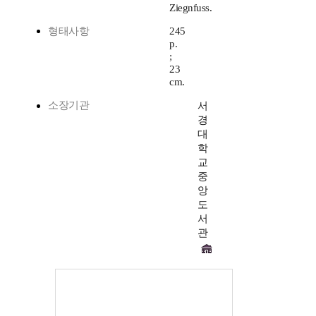
Ziegnfuss.
형태사항
245
p.
;
23
cm.
소장기관
서
경
대
학
교
중
앙
도
서
관