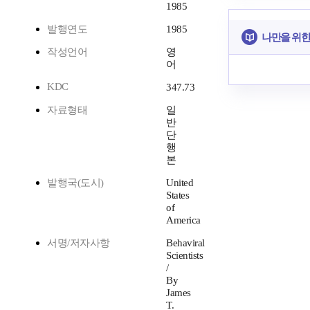
1985
발행연도
1985
나만을 위한
작성언어
영
어
KDC
347.73
자료형태
일
반
단
행
본
발행국(도시)
United
States
of
America
서명/저자사항
Behaviral
Scientists
/
By
James
T.