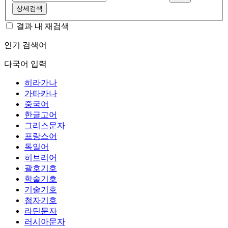
상세검색
결과 내 재검색
인기 검색어
다국어 입력
히라가나
가타카나
중국어
한글고어
그리스문자
프랑스어
독일어
히브리어
괄호기호
학술기호
기술기호
첨자기호
라틴문자
러시아문자