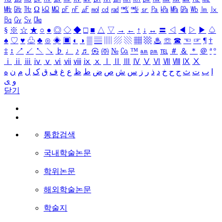
㎒
㎓
㎔
Ω
㏀
㏁
㎊
㎋
㎌
㏖
㏅
㎭
㎮
㎯
㏛
㎩
㎪
㎫
㎬
㏝
㏐
㏓
㏃
㏉
㏜
㏆
§
※
☆
★
○
●
◎
◇
◆
□
■
△
▽
→
←
↑
↓
↔
〓
◁
◀
▷
▶
♤
♠
♡
♥
♧
♣
⊙
◈
▣
◐
◑
▒
▤
▥
▨
▧
▦
▩
♨
☏
☎
☜
☞
¶
†
‡
↕
↗
↙
↖
↘
♭
♩
♪
♬
㉿
㈜
№
㏇
™
㏂
㏘
℡
＃
＆
＊
＠
ª
º
ⅰ
ⅱ
ⅲ
ⅳ
ⅴ
ⅵ
ⅶ
ⅷ
ⅸ
ⅹ
Ⅰ
Ⅱ
Ⅲ
Ⅳ
Ⅴ
Ⅵ
Ⅶ
Ⅷ
Ⅸ
Ⅹ
ا
ب
ت
ث
ج
ح
خ
د
ذ
ر
ز
س
ش
ص
ض
ط
ظ
ع
غ
ف
ق
ک
ل
م
ن
ه
و
ی
닫기
통합검색
국내학술논문
학위논문
해외학술논문
학술지