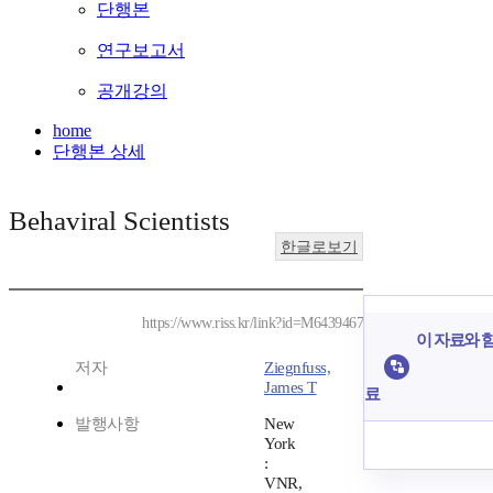
단행본
연구보고서
공개강의
home
단행본 상세
Behaviral Scientists
한글로보기
https://www.riss.kr/link?id=M6439467
이 자료와 함
저자
Ziegnfuss,
James T
료
발행사항
New
York
:
VNR,