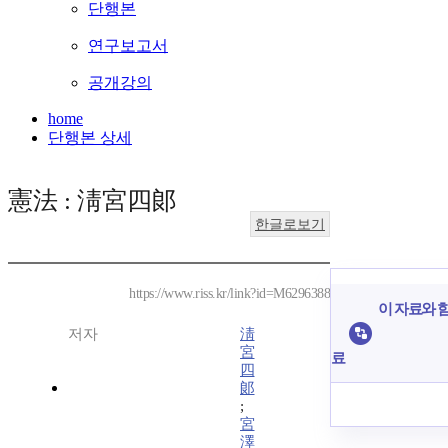
단행본
연구보고서
공개강의
home
단행본 상세
憲法 : 淸宮四郞
한글로보기
https://www.riss.kr/link?id=M6296388
이 자료와 함
저자
淸
宮
료
四
郞
;
宮
澤