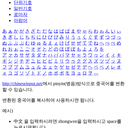
단위기호
일반기호
로마자
아랍어
あ
ぁ
か
が
さ
ざ
た
だ
な
は
ば
ぱ
ま
や
ゃ
ら
わ
ゎ
ん
い
ぃ
き
ぎ
し
じ
ち
ぢ
に
ひ
び
ぴ
み
り
う
ぅ
く
ぐ
す
ず
つ
づ
っ
ぬ
ふ
ぶ
ぷ
む
ゆ
ゅ
る
え
ぇ
け
げ
せ
ぜ
て
で
ね
へ
べ
ぺ
め
れ
お
ぉ
こ
ご
そ
ぞ
と
ど
の
ほ
ぼ
ぽ
も
よ
ょ
ろ
を
ア
ァ
カ
サ
ザ
タ
ダ
ナ
ハ
バ
パ
マ
ヤ
ャ
ラ
ワ
ヮ
ン
イ
ィ
キ
ギ
シ
ジ
チ
ヂ
ニ
ヒ
ビ
ピ
ミ
リ
ウ
ゥ
ク
グ
ス
ズ
ツ
ヅ
ッ
ヌ
フ
ブ
プ
ム
ユ
ュ
ル
エ
ェ
ケ
ゲ
セ
ゼ
テ
デ
ヘ
ベ
ペ
メ
レ
オ
ォ
コ
ゴ
ソ
ゾ
ト
ド
ノ
ホ
ボ
ポ
モ
ヨ
ョ
ロ
ヲ
―
http://chineseinput.net/
에서 pinyin(병음)방식으로 중국어를 변환
할 수 있습니다.
변환된 중국어를 복사하여 사용하시면 됩니다.
예시)
中文 을 입력하시려면
zhongwen
을 입력하시고 space를
누르시면됩니다.