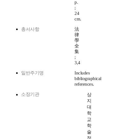
p.
;
24
cm.
총서사항
法
律
學
全
集
;
3,4
일반주기명
Includes
bibliographical
references.
소장기관
상
지
대
학
교
학
술
정