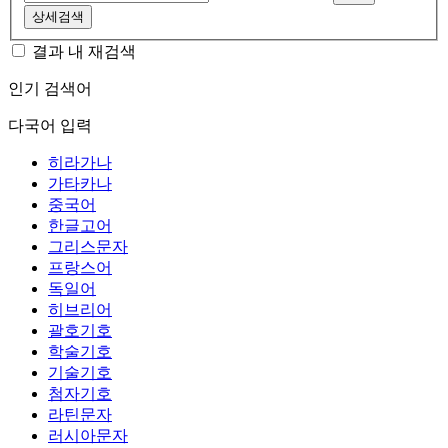
상세검색
결과 내 재검색
인기 검색어
다국어 입력
히라가나
가타카나
중국어
한글고어
그리스문자
프랑스어
독일어
히브리어
괄호기호
학술기호
기술기호
첨자기호
라틴문자
러시아문자