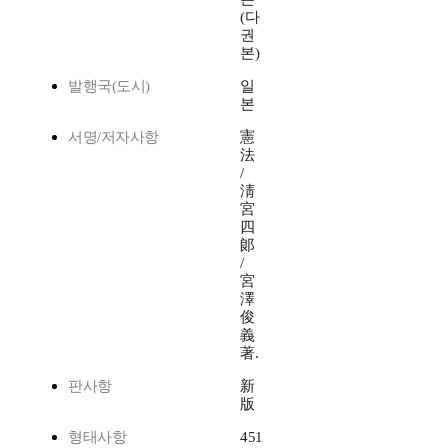
(다
권
본)
발행국(도시)
일
본
서명/저자사항
憲
法
/
淸
宮
四
郞
/
宮
澤
俊
義
著.
판사항
新
版
형태사항
451