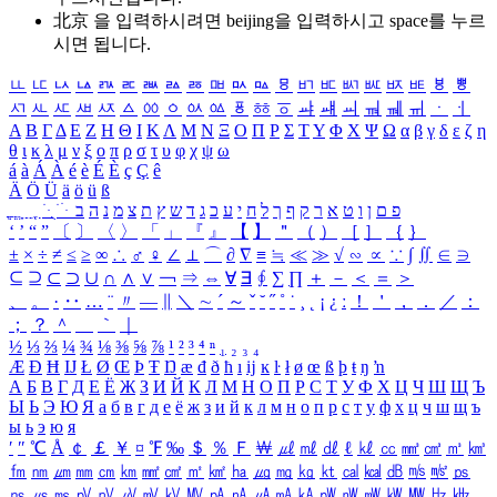
北京 을 입력하시려면
beijing
을 입력하시고 space를 누르
시면 됩니다.
ㅥ
ㅦ
ㅧ
ㅨ
ㅩ
ㅪ
ㅫ
ㅬ
ㅭ
ㅮ
ㅯ
ㅰ
ㅱ
ㅲ
ㅳ
ㅴ
ㅵ
ㅶ
ㅷ
ㅸ
ㅹ
ㅺ
ㅻ
ㅼ
ㅽ
ㅾ
ㅿ
ㆀ
ㆁ
ㆂ
ㆃ
ㆄ
ㆅ
ㆆ
ㆇ
ㆈ
ㆉ
ㆊ
ㆋ
ㆌ
ㆍ
ㆎ
Α
Β
Γ
Δ
Ε
Ζ
Η
Θ
Ι
Κ
Λ
Μ
Ν
Ξ
Ο
Π
Ρ
Σ
Τ
Υ
Φ
Χ
Ψ
Ω
α
β
γ
δ
ε
ζ
η
θ
ι
κ
λ
μ
ν
ξ
ο
π
ρ
σ
τ
υ
φ
χ
ψ
ω
á
à
Á
À
é
è
É
È
ç
Ç
ê
Ä
Ö
Ü
ä
ö
ü
ß
ְ
ֳ
ֲ
ֱ
ָ
ַ
ֵ
ֶ
ִ
ֹ
ּ
ֻ
ׂ
ׁ
ּ
ב
ה
נ
מ
צ
ת
ץ
ש
ד
ג
כ
ע
י
ח
ל
ך
ף
ק
ר
א
ט
ו
ן
ם
פ
‘
’
“
”
〔
〕
〈
〉
「
」
『
』
【
】
＂
（
）
［
］
｛
｝
±
×
÷
≠
≤
≥
∞
∴
♂
♀
∠
⊥
⌒
∂
∇
≡
≒
≪
≫
√
∽
∝
∵
∫
∬
∈
∋
⊆
⊇
⊂
⊃
∪
∩
∧
∨
￢
⇒
⇔
∀
∃
∮
∑
∏
＋
－
＜
＝
＞
、
。
·
‥
…
¨
〃
―
∥
＼
∼
´
～
ˇ
˘
˝
˚
˙
¸
˛
¡
¿
ː
！
＇
，
．
／
：
；
？
＾
＿
｀
｜
½
⅓
⅔
¼
¾
⅛
⅜
⅝
⅞
¹
²
³
⁴
ⁿ
₁
₂
₃
₄
Æ
Ð
Ħ
Ĳ
Ł
Ø
Œ
Þ
Ŧ
Ŋ
æ
đ
ð
ħ
ı
ĳ
ĸ
ŀ
ł
ø
œ
ß
þ
ŧ
ŋ
ŉ
А
Б
В
Г
Д
Е
Ё
Ж
З
И
Й
К
Л
М
Н
О
П
Р
С
Т
У
Ф
Х
Ц
Ч
Ш
Щ
Ъ
Ы
Ь
Э
Ю
Я
а
б
в
г
д
е
ё
ж
з
и
й
к
л
м
н
о
п
р
с
т
у
ф
х
ц
ч
ш
щ
ъ
ы
ь
э
ю
я
′
″
℃
Å
￠
￡
￥
¤
℉
‰
＄
％
Ｆ
￦
㎕
㎖
㎗
ℓ
㎘
㏄
㎣
㎤
㎥
㎦
㎙
㎚
㎛
㎜
㎝
㎞
㎟
㎠
㎡
㎢
㏊
㎍
㎎
㎏
㏏
㎈
㎉
㏈
㎧
㎨
㎰
㎱
㎲
㎳
㎴
㎵
㎶
㎷
㎸
㎹
㎀
㎁
㎂
㎃
㎄
㎺
㎻
㎽
㎾
㎿
㎐
㎑