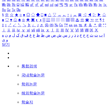
㎒
㎓
㎔
Ω
㏀
㏁
㎊
㎋
㎌
㏖
㏅
㎭
㎮
㎯
㏛
㎩
㎪
㎫
㎬
㏝
㏐
㏓
㏃
㏉
㏜
㏆
§
※
☆
★
○
●
◎
◇
◆
□
■
△
▽
→
←
↑
↓
↔
〓
◁
◀
▷
▶
♤
♠
♡
♥
♧
♣
⊙
◈
▣
◐
◑
▒
▤
▥
▨
▧
▦
▩
♨
☏
☎
☜
☞
¶
†
‡
↕
↗
↙
↖
↘
♭
♩
♪
♬
㉿
㈜
№
㏇
™
㏂
㏘
℡
＃
＆
＊
＠
ª
º
ⅰ
ⅱ
ⅲ
ⅳ
ⅴ
ⅵ
ⅶ
ⅷ
ⅸ
ⅹ
Ⅰ
Ⅱ
Ⅲ
Ⅳ
Ⅴ
Ⅵ
Ⅶ
Ⅷ
Ⅸ
Ⅹ
ا
ب
ت
ث
ج
ح
خ
د
ذ
ر
ز
س
ش
ص
ض
ط
ظ
ع
غ
ف
ق
ک
ل
م
ن
ه
و
ی
닫기
통합검색
국내학술논문
학위논문
해외학술논문
학술지