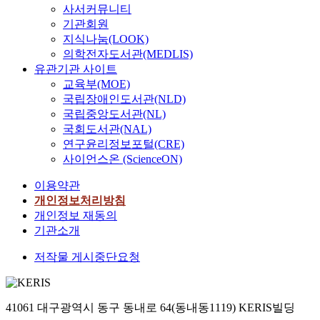
사서커뮤니티
기관회원
지식나눔(LOOK)
의학전자도서관(MEDLIS)
유관기관 사이트
교육부(MOE)
국립장애인도서관(NLD)
국립중앙도서관(NL)
국회도서관(NAL)
연구윤리정보포털(CRE)
사이언스온 (ScienceON)
이용약관
개인정보처리방침
개인정보 재동의
기관소개
저작물 게시중단요청
41061 대구광역시 동구 동내로 64(동내동1119) KERIS빌딩