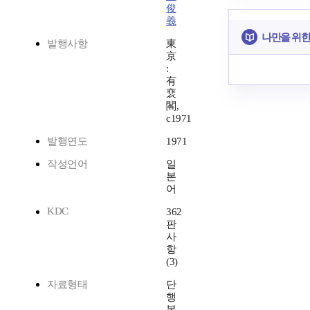
俊
義
나만을 위한
발행사항
東
京
:
有
裵
閣,
c1971
발행연도
1971
작성언어
일
본
어
KDC
362
판
사
항
(3)
자료형태
단
행
본