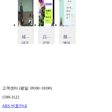
세포생물학
기초생화학
해부생리학
대구
건양
백석
가톨
대학
대학
릭대
교
교
학교
이
전
주
우
미
상
일
순
훈
고객센터 (평일: 09:00~18:00)
1599-3122
ARS 번호안내