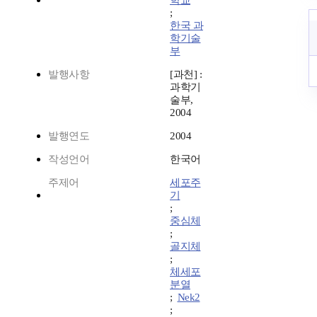
학교
;
한국 과
학기술
부
발행사항
[과천] :
과학기
술부,
2004
발행연도
2004
작성언어
한국어
주제어
세포주
기
;
중심체
;
골지체
;
체세포
분열
;
Nek2
;