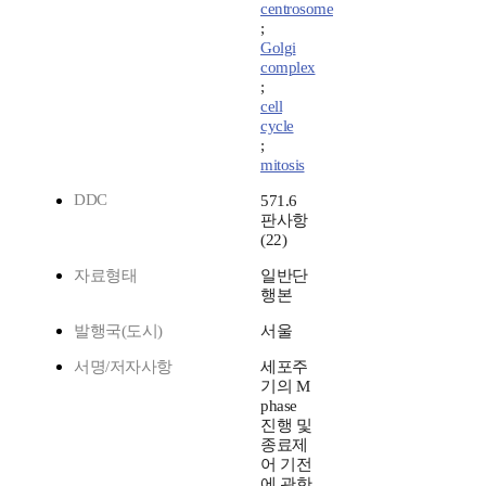
centrosome
;
Golgi
complex
;
cell
cycle
;
mitosis
DDC
571.6
판사항
(22)
자료형태
일반단
행본
발행국(도시)
서울
서명/저자사항
세포주
기의 M
phase
진행 및
종료제
어 기전
에 관한