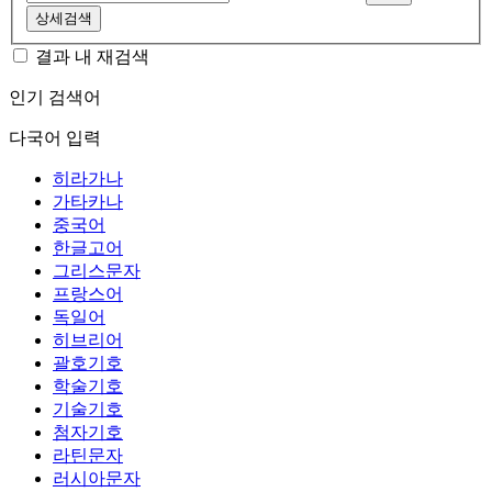
상세검색
결과 내 재검색
인기 검색어
다국어 입력
히라가나
가타카나
중국어
한글고어
그리스문자
프랑스어
독일어
히브리어
괄호기호
학술기호
기술기호
첨자기호
라틴문자
러시아문자