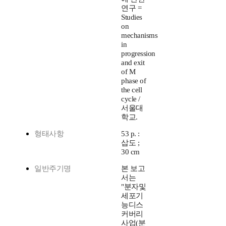
연구 =
Studies
on
mechanisms
in
progression
and exit
of M
phase of
the cell
cycle /
서울대
학교.
형태사항
53 p. :
삽도 ;
30 cm
일반주기명
본 보고
서는
"분자및
세포기
능디스
커버리
사업(분