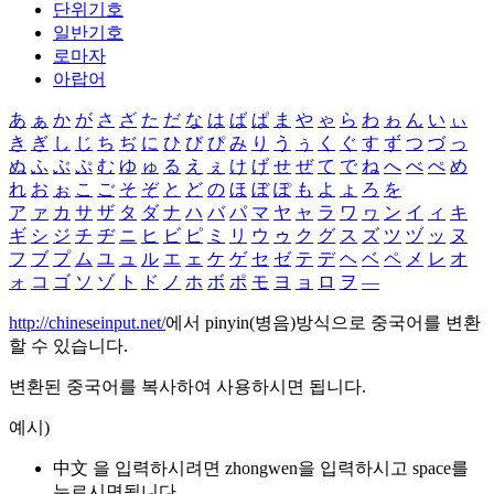
단위기호
일반기호
로마자
아랍어
あ
ぁ
か
が
さ
ざ
た
だ
な
は
ば
ぱ
ま
や
ゃ
ら
わ
ゎ
ん
い
ぃ
き
ぎ
し
じ
ち
ぢ
に
ひ
び
ぴ
み
り
う
ぅ
く
ぐ
す
ず
つ
づ
っ
ぬ
ふ
ぶ
ぷ
む
ゆ
ゅ
る
え
ぇ
け
げ
せ
ぜ
て
で
ね
へ
べ
ぺ
め
れ
お
ぉ
こ
ご
そ
ぞ
と
ど
の
ほ
ぼ
ぽ
も
よ
ょ
ろ
を
ア
ァ
カ
サ
ザ
タ
ダ
ナ
ハ
バ
パ
マ
ヤ
ャ
ラ
ワ
ヮ
ン
イ
ィ
キ
ギ
シ
ジ
チ
ヂ
ニ
ヒ
ビ
ピ
ミ
リ
ウ
ゥ
ク
グ
ス
ズ
ツ
ヅ
ッ
ヌ
フ
ブ
プ
ム
ユ
ュ
ル
エ
ェ
ケ
ゲ
セ
ゼ
テ
デ
ヘ
ベ
ペ
メ
レ
オ
ォ
コ
ゴ
ソ
ゾ
ト
ド
ノ
ホ
ボ
ポ
モ
ヨ
ョ
ロ
ヲ
―
http://chineseinput.net/
에서 pinyin(병음)방식으로 중국어를 변환
할 수 있습니다.
변환된 중국어를 복사하여 사용하시면 됩니다.
예시)
中文 을 입력하시려면
zhongwen
을 입력하시고 space를
누르시면됩니다.