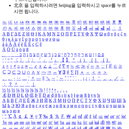
北京 을 입력하시려면
beijing
을 입력하시고 space를 누르
시면 됩니다.
ㅥ
ㅦ
ㅧ
ㅨ
ㅩ
ㅪ
ㅫ
ㅬ
ㅭ
ㅮ
ㅯ
ㅰ
ㅱ
ㅲ
ㅳ
ㅴ
ㅵ
ㅶ
ㅷ
ㅸ
ㅹ
ㅺ
ㅻ
ㅼ
ㅽ
ㅾ
ㅿ
ㆀ
ㆁ
ㆂ
ㆃ
ㆄ
ㆅ
ㆆ
ㆇ
ㆈ
ㆉ
ㆊ
ㆋ
ㆌ
ㆍ
ㆎ
Α
Β
Γ
Δ
Ε
Ζ
Η
Θ
Ι
Κ
Λ
Μ
Ν
Ξ
Ο
Π
Ρ
Σ
Τ
Υ
Φ
Χ
Ψ
Ω
α
β
γ
δ
ε
ζ
η
θ
ι
κ
λ
μ
ν
ξ
ο
π
ρ
σ
τ
υ
φ
χ
ψ
ω
á
à
Á
À
é
è
É
È
ç
Ç
ê
Ä
Ö
Ü
ä
ö
ü
ß
ְ
ֳ
ֲ
ֱ
ָ
ַ
ֵ
ֶ
ִ
ֹ
ּ
ֻ
ׂ
ׁ
ּ
ב
ה
נ
מ
צ
ת
ץ
ש
ד
ג
כ
ע
י
ח
ל
ך
ף
ק
ר
א
ט
ו
ן
ם
פ
‘
’
“
”
〔
〕
〈
〉
「
」
『
』
【
】
＂
（
）
［
］
｛
｝
±
×
÷
≠
≤
≥
∞
∴
♂
♀
∠
⊥
⌒
∂
∇
≡
≒
≪
≫
√
∽
∝
∵
∫
∬
∈
∋
⊆
⊇
⊂
⊃
∪
∩
∧
∨
￢
⇒
⇔
∀
∃
∮
∑
∏
＋
－
＜
＝
＞
、
。
·
‥
…
¨
〃
―
∥
＼
∼
´
～
ˇ
˘
˝
˚
˙
¸
˛
¡
¿
ː
！
＇
，
．
／
：
；
？
＾
＿
｀
｜
½
⅓
⅔
¼
¾
⅛
⅜
⅝
⅞
¹
²
³
⁴
ⁿ
₁
₂
₃
₄
Æ
Ð
Ħ
Ĳ
Ł
Ø
Œ
Þ
Ŧ
Ŋ
æ
đ
ð
ħ
ı
ĳ
ĸ
ŀ
ł
ø
œ
ß
þ
ŧ
ŋ
ŉ
А
Б
В
Г
Д
Е
Ё
Ж
З
И
Й
К
Л
М
Н
О
П
Р
С
Т
У
Ф
Х
Ц
Ч
Ш
Щ
Ъ
Ы
Ь
Э
Ю
Я
а
б
в
г
д
е
ё
ж
з
и
й
к
л
м
н
о
п
р
с
т
у
ф
х
ц
ч
ш
щ
ъ
ы
ь
э
ю
я
′
″
℃
Å
￠
￡
￥
¤
℉
‰
＄
％
Ｆ
￦
㎕
㎖
㎗
ℓ
㎘
㏄
㎣
㎤
㎥
㎦
㎙
㎚
㎛
㎜
㎝
㎞
㎟
㎠
㎡
㎢
㏊
㎍
㎎
㎏
㏏
㎈
㎉
㏈
㎧
㎨
㎰
㎱
㎲
㎳
㎴
㎵
㎶
㎷
㎸
㎹
㎀
㎁
㎂
㎃
㎄
㎺
㎻
㎽
㎾
㎿
㎐
㎑