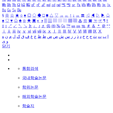
㎒
㎓
㎔
Ω
㏀
㏁
㎊
㎋
㎌
㏖
㏅
㎭
㎮
㎯
㏛
㎩
㎪
㎫
㎬
㏝
㏐
㏓
㏃
㏉
㏜
㏆
§
※
☆
★
○
●
◎
◇
◆
□
■
△
▽
→
←
↑
↓
↔
〓
◁
◀
▷
▶
♤
♠
♡
♥
♧
♣
⊙
◈
▣
◐
◑
▒
▤
▥
▨
▧
▦
▩
♨
☏
☎
☜
☞
¶
†
‡
↕
↗
↙
↖
↘
♭
♩
♪
♬
㉿
㈜
№
㏇
™
㏂
㏘
℡
＃
＆
＊
＠
ª
º
ⅰ
ⅱ
ⅲ
ⅳ
ⅴ
ⅵ
ⅶ
ⅷ
ⅸ
ⅹ
Ⅰ
Ⅱ
Ⅲ
Ⅳ
Ⅴ
Ⅵ
Ⅶ
Ⅷ
Ⅸ
Ⅹ
ا
ب
ت
ث
ج
ح
خ
د
ذ
ر
ز
س
ش
ص
ض
ط
ظ
ع
غ
ف
ق
ک
ل
م
ن
ه
و
ی
닫기
통합검색
국내학술논문
학위논문
해외학술논문
학술지