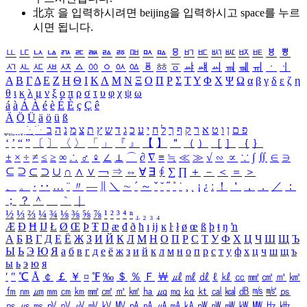
北京 을 입력하시려면
beijing
을 입력하시고 space를 누르
시면 됩니다.
ㅥ
ㅦ
ㅧ
ㅨ
ㅩ
ㅪ
ㅫ
ㅬ
ㅭ
ㅮ
ㅯ
ㅰ
ㅱ
ㅲ
ㅳ
ㅴ
ㅵ
ㅶ
ㅷ
ㅸ
ㅹ
ㅺ
ㅻ
ㅼ
ㅽ
ㅾ
ㅿ
ㆀ
ㆁ
ㆂ
ㆃ
ㆄ
ㆅ
ㆆ
ㆇ
ㆈ
ㆉ
ㆊ
ㆋ
ㆌ
ㆍ
ㆎ
Α
Β
Γ
Δ
Ε
Ζ
Η
Θ
Ι
Κ
Λ
Μ
Ν
Ξ
Ο
Π
Ρ
Σ
Τ
Υ
Φ
Χ
Ψ
Ω
α
β
γ
δ
ε
ζ
η
θ
ι
κ
λ
μ
ν
ξ
ο
π
ρ
σ
τ
υ
φ
χ
ψ
ω
á
à
Á
À
é
è
É
È
ç
Ç
ê
Ä
Ö
Ü
ä
ö
ü
ß
ְ
ֳ
ֲ
ֱ
ָ
ַ
ֵ
ֶ
ִ
ֹ
ּ
ֻ
ׂ
ׁ
ּ
ב
ה
נ
מ
צ
ת
ץ
ש
ד
ג
כ
ע
י
ח
ל
ך
ף
ק
ר
א
ט
ו
ן
ם
פ
‘
’
“
”
〔
〕
〈
〉
「
」
『
』
【
】
＂
（
）
［
］
｛
｝
±
×
÷
≠
≤
≥
∞
∴
♂
♀
∠
⊥
⌒
∂
∇
≡
≒
≪
≫
√
∽
∝
∵
∫
∬
∈
∋
⊆
⊇
⊂
⊃
∪
∩
∧
∨
￢
⇒
⇔
∀
∃
∮
∑
∏
＋
－
＜
＝
＞
、
。
·
‥
…
¨
〃
―
∥
＼
∼
´
～
ˇ
˘
˝
˚
˙
¸
˛
¡
¿
ː
！
＇
，
．
／
：
；
？
＾
＿
｀
｜
½
⅓
⅔
¼
¾
⅛
⅜
⅝
⅞
¹
²
³
⁴
ⁿ
₁
₂
₃
₄
Æ
Ð
Ħ
Ĳ
Ł
Ø
Œ
Þ
Ŧ
Ŋ
æ
đ
ð
ħ
ı
ĳ
ĸ
ŀ
ł
ø
œ
ß
þ
ŧ
ŋ
ŉ
А
Б
В
Г
Д
Е
Ё
Ж
З
И
Й
К
Л
М
Н
О
П
Р
С
Т
У
Ф
Х
Ц
Ч
Ш
Щ
Ъ
Ы
Ь
Э
Ю
Я
а
б
в
г
д
е
ё
ж
з
и
й
к
л
м
н
о
п
р
с
т
у
ф
х
ц
ч
ш
щ
ъ
ы
ь
э
ю
я
′
″
℃
Å
￠
￡
￥
¤
℉
‰
＄
％
Ｆ
￦
㎕
㎖
㎗
ℓ
㎘
㏄
㎣
㎤
㎥
㎦
㎙
㎚
㎛
㎜
㎝
㎞
㎟
㎠
㎡
㎢
㏊
㎍
㎎
㎏
㏏
㎈
㎉
㏈
㎧
㎨
㎰
㎱
㎲
㎳
㎴
㎵
㎶
㎷
㎸
㎹
㎀
㎁
㎂
㎃
㎄
㎺
㎻
㎽
㎾
㎿
㎐
㎑