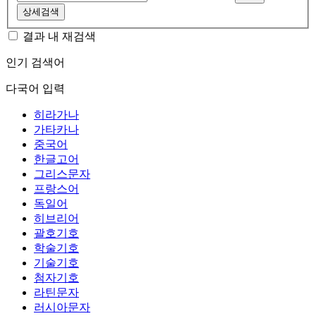
상세검색
결과 내 재검색
인기 검색어
다국어 입력
히라가나
가타카나
중국어
한글고어
그리스문자
프랑스어
독일어
히브리어
괄호기호
학술기호
기술기호
첨자기호
라틴문자
러시아문자