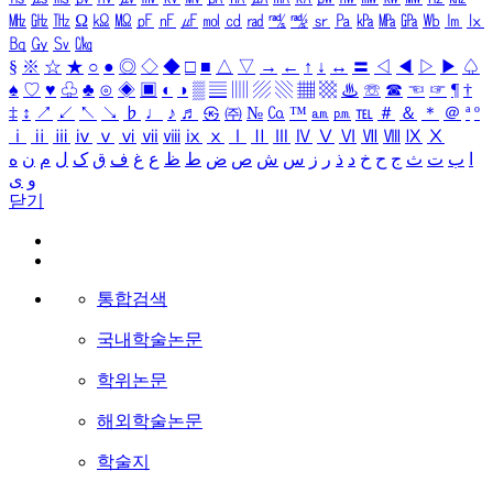
㎒
㎓
㎔
Ω
㏀
㏁
㎊
㎋
㎌
㏖
㏅
㎭
㎮
㎯
㏛
㎩
㎪
㎫
㎬
㏝
㏐
㏓
㏃
㏉
㏜
㏆
§
※
☆
★
○
●
◎
◇
◆
□
■
△
▽
→
←
↑
↓
↔
〓
◁
◀
▷
▶
♤
♠
♡
♥
♧
♣
⊙
◈
▣
◐
◑
▒
▤
▥
▨
▧
▦
▩
♨
☏
☎
☜
☞
¶
†
‡
↕
↗
↙
↖
↘
♭
♩
♪
♬
㉿
㈜
№
㏇
™
㏂
㏘
℡
＃
＆
＊
＠
ª
º
ⅰ
ⅱ
ⅲ
ⅳ
ⅴ
ⅵ
ⅶ
ⅷ
ⅸ
ⅹ
Ⅰ
Ⅱ
Ⅲ
Ⅳ
Ⅴ
Ⅵ
Ⅶ
Ⅷ
Ⅸ
Ⅹ
ا
ب
ت
ث
ج
ح
خ
د
ذ
ر
ز
س
ش
ص
ض
ط
ظ
ع
غ
ف
ق
ک
ل
م
ن
ه
و
ی
닫기
통합검색
국내학술논문
학위논문
해외학술논문
학술지