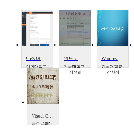
95% 이상 학생들이 거꾸로 수업에 참여하고 있는 미남교수의 팀플러스 활용법
윈도우즈프로그래밍
Windows 10 64Bit 설치방법
신한대학교
건국대학교
건국대학교
신종우
지정희
강한석
Visual C# GUI 프로그래밍
금오공과대
학교