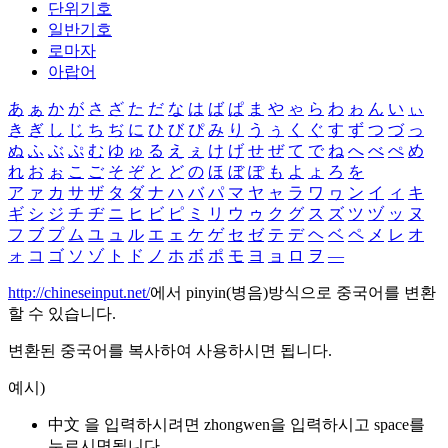
단위기호
일반기호
로마자
아랍어
あ
ぁ
か
が
さ
ざ
た
だ
な
は
ば
ぱ
ま
や
ゃ
ら
わ
ゎ
ん
い
ぃ
き
ぎ
し
じ
ち
ぢ
に
ひ
び
ぴ
み
り
う
ぅ
く
ぐ
す
ず
つ
づ
っ
ぬ
ふ
ぶ
ぷ
む
ゆ
ゅ
る
え
ぇ
け
げ
せ
ぜ
て
で
ね
へ
べ
ぺ
め
れ
お
ぉ
こ
ご
そ
ぞ
と
ど
の
ほ
ぼ
ぽ
も
よ
ょ
ろ
を
ア
ァ
カ
サ
ザ
タ
ダ
ナ
ハ
バ
パ
マ
ヤ
ャ
ラ
ワ
ヮ
ン
イ
ィ
キ
ギ
シ
ジ
チ
ヂ
ニ
ヒ
ビ
ピ
ミ
リ
ウ
ゥ
ク
グ
ス
ズ
ツ
ヅ
ッ
ヌ
フ
ブ
プ
ム
ユ
ュ
ル
エ
ェ
ケ
ゲ
セ
ゼ
テ
デ
ヘ
ベ
ペ
メ
レ
オ
ォ
コ
ゴ
ソ
ゾ
ト
ド
ノ
ホ
ボ
ポ
モ
ヨ
ョ
ロ
ヲ
―
http://chineseinput.net/
에서 pinyin(병음)방식으로 중국어를 변환
할 수 있습니다.
변환된 중국어를 복사하여 사용하시면 됩니다.
예시)
中文 을 입력하시려면
zhongwen
을 입력하시고 space를
누르시면됩니다.