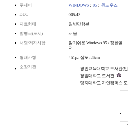
주제어
WINDOWS
;
95
;
윈도우즈
DDC
005.43
자료형태
일반단행본
발행국(도시)
서울
서명/저자사항
알기쉬운 Windows 95 / 정한열
저
형태사항
451p.: 삽도; 26cm
소장기관
경인교육대학교 도서관(
경일대학교 도서관
명지대학교 자연캠퍼스 