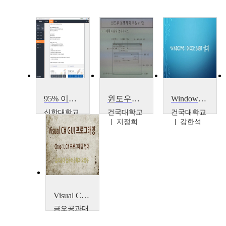
95% 이상 학생들이 거꾸로 수업에 참여하고 있는 미남교수의 팀플러스 활용법
윈도우즈프로그래밍
Windows 10 64Bit 설치방법
신한대학교
건국대학교
건국대학교
신종우
지정희
강한석
Visual C# GUI 프로그래밍
금오공과대
학교