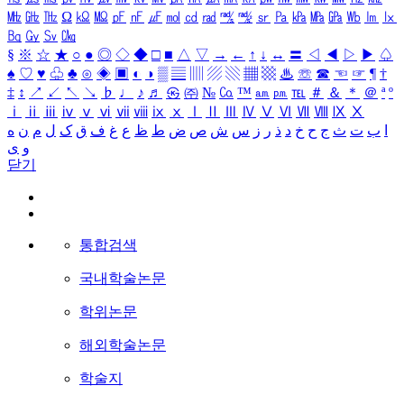
㎒
㎓
㎔
Ω
㏀
㏁
㎊
㎋
㎌
㏖
㏅
㎭
㎮
㎯
㏛
㎩
㎪
㎫
㎬
㏝
㏐
㏓
㏃
㏉
㏜
㏆
§
※
☆
★
○
●
◎
◇
◆
□
■
△
▽
→
←
↑
↓
↔
〓
◁
◀
▷
▶
♤
♠
♡
♥
♧
♣
⊙
◈
▣
◐
◑
▒
▤
▥
▨
▧
▦
▩
♨
☏
☎
☜
☞
¶
†
‡
↕
↗
↙
↖
↘
♭
♩
♪
♬
㉿
㈜
№
㏇
™
㏂
㏘
℡
＃
＆
＊
＠
ª
º
ⅰ
ⅱ
ⅲ
ⅳ
ⅴ
ⅵ
ⅶ
ⅷ
ⅸ
ⅹ
Ⅰ
Ⅱ
Ⅲ
Ⅳ
Ⅴ
Ⅵ
Ⅶ
Ⅷ
Ⅸ
Ⅹ
ا
ب
ت
ث
ج
ح
خ
د
ذ
ر
ز
س
ش
ص
ض
ط
ظ
ع
غ
ف
ق
ک
ل
م
ن
ه
و
ی
닫기
통합검색
국내학술논문
학위논문
해외학술논문
학술지