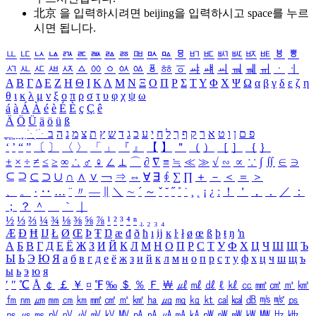
北京 을 입력하시려면
beijing
을 입력하시고 space를 누르
시면 됩니다.
ㅥ
ㅦ
ㅧ
ㅨ
ㅩ
ㅪ
ㅫ
ㅬ
ㅭ
ㅮ
ㅯ
ㅰ
ㅱ
ㅲ
ㅳ
ㅴ
ㅵ
ㅶ
ㅷ
ㅸ
ㅹ
ㅺ
ㅻ
ㅼ
ㅽ
ㅾ
ㅿ
ㆀ
ㆁ
ㆂ
ㆃ
ㆄ
ㆅ
ㆆ
ㆇ
ㆈ
ㆉ
ㆊ
ㆋ
ㆌ
ㆍ
ㆎ
Α
Β
Γ
Δ
Ε
Ζ
Η
Θ
Ι
Κ
Λ
Μ
Ν
Ξ
Ο
Π
Ρ
Σ
Τ
Υ
Φ
Χ
Ψ
Ω
α
β
γ
δ
ε
ζ
η
θ
ι
κ
λ
μ
ν
ξ
ο
π
ρ
σ
τ
υ
φ
χ
ψ
ω
á
à
Á
À
é
è
É
È
ç
Ç
ê
Ä
Ö
Ü
ä
ö
ü
ß
ְ
ֳ
ֲ
ֱ
ָ
ַ
ֵ
ֶ
ִ
ֹ
ּ
ֻ
ׂ
ׁ
ּ
ב
ה
נ
מ
צ
ת
ץ
ש
ד
ג
כ
ע
י
ח
ל
ך
ף
ק
ר
א
ט
ו
ן
ם
פ
‘
’
“
”
〔
〕
〈
〉
「
」
『
』
【
】
＂
（
）
［
］
｛
｝
±
×
÷
≠
≤
≥
∞
∴
♂
♀
∠
⊥
⌒
∂
∇
≡
≒
≪
≫
√
∽
∝
∵
∫
∬
∈
∋
⊆
⊇
⊂
⊃
∪
∩
∧
∨
￢
⇒
⇔
∀
∃
∮
∑
∏
＋
－
＜
＝
＞
、
。
·
‥
…
¨
〃
―
∥
＼
∼
´
～
ˇ
˘
˝
˚
˙
¸
˛
¡
¿
ː
！
＇
，
．
／
：
；
？
＾
＿
｀
｜
½
⅓
⅔
¼
¾
⅛
⅜
⅝
⅞
¹
²
³
⁴
ⁿ
₁
₂
₃
₄
Æ
Ð
Ħ
Ĳ
Ł
Ø
Œ
Þ
Ŧ
Ŋ
æ
đ
ð
ħ
ı
ĳ
ĸ
ŀ
ł
ø
œ
ß
þ
ŧ
ŋ
ŉ
А
Б
В
Г
Д
Е
Ё
Ж
З
И
Й
К
Л
М
Н
О
П
Р
С
Т
У
Ф
Х
Ц
Ч
Ш
Щ
Ъ
Ы
Ь
Э
Ю
Я
а
б
в
г
д
е
ё
ж
з
и
й
к
л
м
н
о
п
р
с
т
у
ф
х
ц
ч
ш
щ
ъ
ы
ь
э
ю
я
′
″
℃
Å
￠
￡
￥
¤
℉
‰
＄
％
Ｆ
￦
㎕
㎖
㎗
ℓ
㎘
㏄
㎣
㎤
㎥
㎦
㎙
㎚
㎛
㎜
㎝
㎞
㎟
㎠
㎡
㎢
㏊
㎍
㎎
㎏
㏏
㎈
㎉
㏈
㎧
㎨
㎰
㎱
㎲
㎳
㎴
㎵
㎶
㎷
㎸
㎹
㎀
㎁
㎂
㎃
㎄
㎺
㎻
㎽
㎾
㎿
㎐
㎑