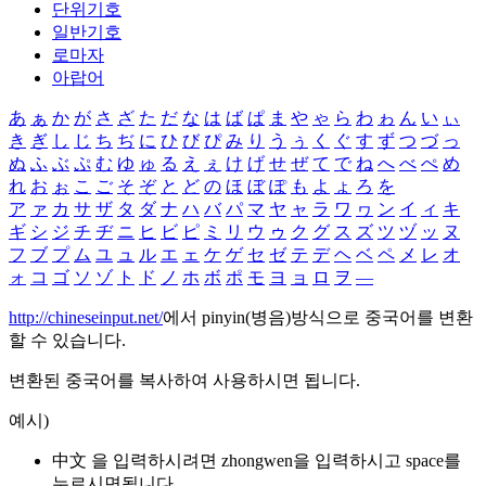
단위기호
일반기호
로마자
아랍어
あ
ぁ
か
が
さ
ざ
た
だ
な
は
ば
ぱ
ま
や
ゃ
ら
わ
ゎ
ん
い
ぃ
き
ぎ
し
じ
ち
ぢ
に
ひ
び
ぴ
み
り
う
ぅ
く
ぐ
す
ず
つ
づ
っ
ぬ
ふ
ぶ
ぷ
む
ゆ
ゅ
る
え
ぇ
け
げ
せ
ぜ
て
で
ね
へ
べ
ぺ
め
れ
お
ぉ
こ
ご
そ
ぞ
と
ど
の
ほ
ぼ
ぽ
も
よ
ょ
ろ
を
ア
ァ
カ
サ
ザ
タ
ダ
ナ
ハ
バ
パ
マ
ヤ
ャ
ラ
ワ
ヮ
ン
イ
ィ
キ
ギ
シ
ジ
チ
ヂ
ニ
ヒ
ビ
ピ
ミ
リ
ウ
ゥ
ク
グ
ス
ズ
ツ
ヅ
ッ
ヌ
フ
ブ
プ
ム
ユ
ュ
ル
エ
ェ
ケ
ゲ
セ
ゼ
テ
デ
ヘ
ベ
ペ
メ
レ
オ
ォ
コ
ゴ
ソ
ゾ
ト
ド
ノ
ホ
ボ
ポ
モ
ヨ
ョ
ロ
ヲ
―
http://chineseinput.net/
에서 pinyin(병음)방식으로 중국어를 변환
할 수 있습니다.
변환된 중국어를 복사하여 사용하시면 됩니다.
예시)
中文 을 입력하시려면
zhongwen
을 입력하시고 space를
누르시면됩니다.