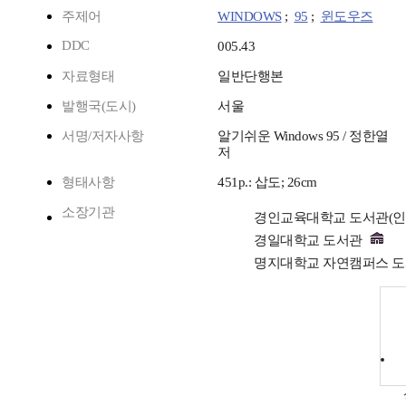
주제어
WINDOWS
;
95
;
윈도우즈
DDC
005.43
자료형태
일반단행본
발행국(도시)
서울
서명/저자사항
알기쉬운 Windows 95 / 정한열
저
형태사항
451p.: 삽도; 26cm
소장기관
경인교육대학교 도서관(
경일대학교 도서관
명지대학교 자연캠퍼스 