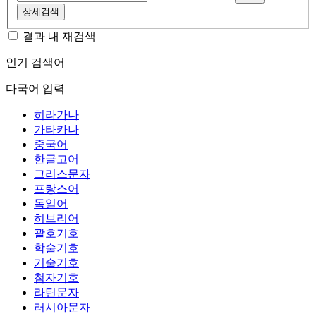
상세검색
결과 내 재검색
인기 검색어
다국어 입력
히라가나
가타카나
중국어
한글고어
그리스문자
프랑스어
독일어
히브리어
괄호기호
학술기호
기술기호
첨자기호
라틴문자
러시아문자