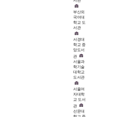
서관
부산외
국어대
학교 도
서관
서경대
학교 중
앙도서
관
서울과
학기술
대학교
도서관
서울여
자대학
교 도서
관
선문대
학교 중