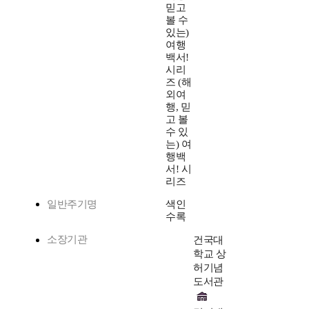
믿고
볼 수
있는)
여행
백서!
시리
즈 (해
외여
행, 믿
고 볼
수 있
는) 여
행백
서! 시
리즈
일반주기명
색인
수록
소장기관
건국대
학교 상
허기념
도서관