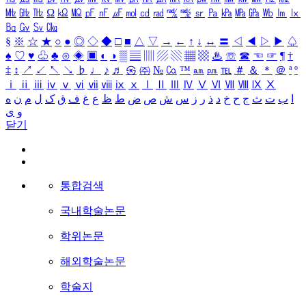
㎒
㎓
㎔
Ω
㏀
㏁
㎊
㎋
㎌
㏖
㏅
㎭
㎮
㎯
㏛
㎩
㎪
㎫
㎬
㏝
㏐
㏓
㏃
㏉
㏜
㏆
§
※
☆
★
○
●
◎
◇
◆
□
■
△
▽
→
←
↑
↓
↔
〓
◁
◀
▷
▶
♤
♠
♡
♥
♧
♣
⊙
◈
▣
◐
◑
▒
▤
▥
▨
▧
▦
▩
♨
☏
☎
☜
☞
¶
†
‡
↕
↗
↙
↖
↘
♭
♩
♪
♬
㉿
㈜
№
㏇
™
㏂
㏘
℡
＃
＆
＊
＠
ª
º
ⅰ
ⅱ
ⅲ
ⅳ
ⅴ
ⅵ
ⅶ
ⅷ
ⅸ
ⅹ
Ⅰ
Ⅱ
Ⅲ
Ⅳ
Ⅴ
Ⅵ
Ⅶ
Ⅷ
Ⅸ
Ⅹ
ا
ب
ت
ث
ج
ح
خ
د
ذ
ر
ز
س
ش
ص
ض
ط
ظ
ع
غ
ف
ق
ک
ل
م
ن
ه
و
ی
닫기
통합검색
국내학술논문
학위논문
해외학술논문
학술지