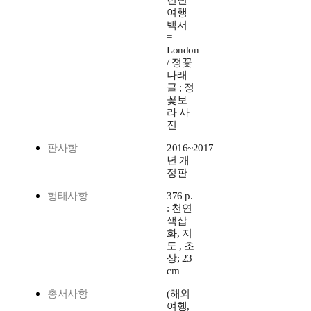
여행
백서
=
London
/ 정꽃
나래
글 ; 정
꽃보
라 사
진
판사항
2016~2017
년 개
정판
형태사항
376 p.
: 천연
색삽
화, 지
도 , 초
상; 23
cm
총서사항
(해외
여행,