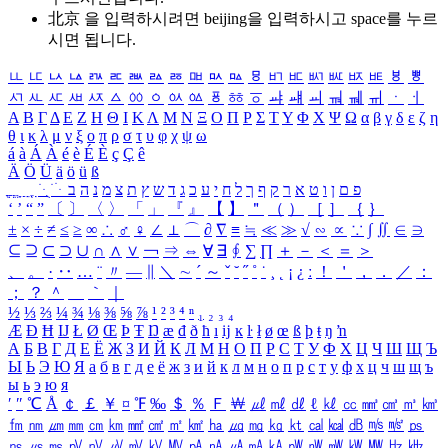
北京 을 입력하시려면
beijing
을 입력하시고 space를 누르
시면 됩니다.
ㅥ
ㅦ
ㅧ
ㅨ
ㅩ
ㅪ
ㅫ
ㅬ
ㅭ
ㅮ
ㅯ
ㅰ
ㅱ
ㅲ
ㅳ
ㅴ
ㅵ
ㅶ
ㅷ
ㅸ
ㅹ
ㅺ
ㅻ
ㅼ
ㅽ
ㅾ
ㅿ
ㆀ
ㆁ
ㆂ
ㆃ
ㆄ
ㆅ
ㆆ
ㆇ
ㆈ
ㆉ
ㆊ
ㆋ
ㆌ
ㆍ
ㆎ
Α
Β
Γ
Δ
Ε
Ζ
Η
Θ
Ι
Κ
Λ
Μ
Ν
Ξ
Ο
Π
Ρ
Σ
Τ
Υ
Φ
Χ
Ψ
Ω
α
β
γ
δ
ε
ζ
η
θ
ι
κ
λ
μ
ν
ξ
ο
π
ρ
σ
τ
υ
φ
χ
ψ
ω
á
à
Á
À
é
è
É
È
ç
Ç
ê
Ä
Ö
Ü
ä
ö
ü
ß
ְ
ֳ
ֲ
ֱ
ָ
ַ
ֵ
ֶ
ִ
ֹ
ּ
ֻ
ׂ
ׁ
ּ
ב
ה
נ
מ
צ
ת
ץ
ש
ד
ג
כ
ע
י
ח
ל
ך
ף
ק
ר
א
ט
ו
ן
ם
פ
‘
’
“
”
〔
〕
〈
〉
「
」
『
』
【
】
＂
（
）
［
］
｛
｝
±
×
÷
≠
≤
≥
∞
∴
♂
♀
∠
⊥
⌒
∂
∇
≡
≒
≪
≫
√
∽
∝
∵
∫
∬
∈
∋
⊆
⊇
⊂
⊃
∪
∩
∧
∨
￢
⇒
⇔
∀
∃
∮
∑
∏
＋
－
＜
＝
＞
、
。
·
‥
…
¨
〃
―
∥
＼
∼
´
～
ˇ
˘
˝
˚
˙
¸
˛
¡
¿
ː
！
＇
，
．
／
：
；
？
＾
＿
｀
｜
½
⅓
⅔
¼
¾
⅛
⅜
⅝
⅞
¹
²
³
⁴
ⁿ
₁
₂
₃
₄
Æ
Ð
Ħ
Ĳ
Ł
Ø
Œ
Þ
Ŧ
Ŋ
æ
đ
ð
ħ
ı
ĳ
ĸ
ŀ
ł
ø
œ
ß
þ
ŧ
ŋ
ŉ
А
Б
В
Г
Д
Е
Ё
Ж
З
И
Й
К
Л
М
Н
О
П
Р
С
Т
У
Ф
Х
Ц
Ч
Ш
Щ
Ъ
Ы
Ь
Э
Ю
Я
а
б
в
г
д
е
ё
ж
з
и
й
к
л
м
н
о
п
р
с
т
у
ф
х
ц
ч
ш
щ
ъ
ы
ь
э
ю
я
′
″
℃
Å
￠
￡
￥
¤
℉
‰
＄
％
Ｆ
￦
㎕
㎖
㎗
ℓ
㎘
㏄
㎣
㎤
㎥
㎦
㎙
㎚
㎛
㎜
㎝
㎞
㎟
㎠
㎡
㎢
㏊
㎍
㎎
㎏
㏏
㎈
㎉
㏈
㎧
㎨
㎰
㎱
㎲
㎳
㎴
㎵
㎶
㎷
㎸
㎹
㎀
㎁
㎂
㎃
㎄
㎺
㎻
㎽
㎾
㎿
㎐
㎑