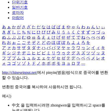
단위기호
일반기호
로마자
아랍어
あ
ぁ
か
が
さ
ざ
た
だ
な
は
ば
ぱ
ま
や
ゃ
ら
わ
ゎ
ん
い
ぃ
き
ぎ
し
じ
ち
ぢ
に
ひ
び
ぴ
み
り
う
ぅ
く
ぐ
す
ず
つ
づ
っ
ぬ
ふ
ぶ
ぷ
む
ゆ
ゅ
る
え
ぇ
け
げ
せ
ぜ
て
で
ね
へ
べ
ぺ
め
れ
お
ぉ
こ
ご
そ
ぞ
と
ど
の
ほ
ぼ
ぽ
も
よ
ょ
ろ
を
ア
ァ
カ
サ
ザ
タ
ダ
ナ
ハ
バ
パ
マ
ヤ
ャ
ラ
ワ
ヮ
ン
イ
ィ
キ
ギ
シ
ジ
チ
ヂ
ニ
ヒ
ビ
ピ
ミ
リ
ウ
ゥ
ク
グ
ス
ズ
ツ
ヅ
ッ
ヌ
フ
ブ
プ
ム
ユ
ュ
ル
エ
ェ
ケ
ゲ
セ
ゼ
テ
デ
ヘ
ベ
ペ
メ
レ
オ
ォ
コ
ゴ
ソ
ゾ
ト
ド
ノ
ホ
ボ
ポ
モ
ヨ
ョ
ロ
ヲ
―
http://chineseinput.net/
에서 pinyin(병음)방식으로 중국어를 변환
할 수 있습니다.
변환된 중국어를 복사하여 사용하시면 됩니다.
예시)
中文 을 입력하시려면
zhongwen
을 입력하시고 space를
누르시면됩니다.