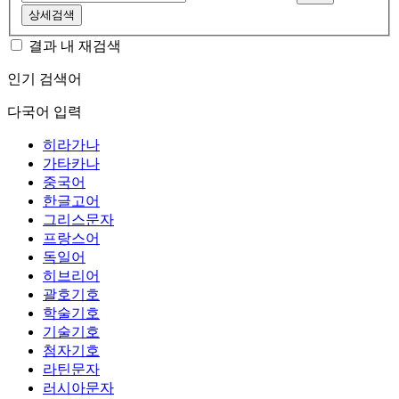
상세검색
결과 내 재검색
인기 검색어
다국어 입력
히라가나
가타카나
중국어
한글고어
그리스문자
프랑스어
독일어
히브리어
괄호기호
학술기호
기술기호
첨자기호
라틴문자
러시아문자