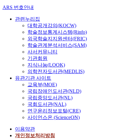
ARS 번호안내
관련누리집
대학공개강의(KOCW)
학술정보통계시스템(Rinfo)
외국학술지지원센터(FRIC)
학술관계분석서비스(SAM)
사서커뮤니티
기관회원
지식나눔(LOOK)
의학전자도서관(MEDLIS)
유관기관 사이트
교육부(MOE)
국립장애인도서관(NLD)
국립중앙도서관(NL)
국회도서관(NAL)
연구윤리정보포털(CRE)
사이언스온 (ScienceON)
이용약관
개인정보처리방침