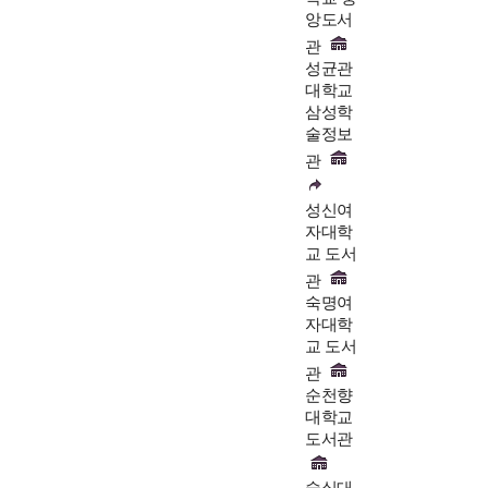
앙도서
관
성균관
대학교
삼성학
술정보
관
성신여
자대학
교 도서
관
숙명여
자대학
교 도서
관
순천향
대학교
도서관
숭실대