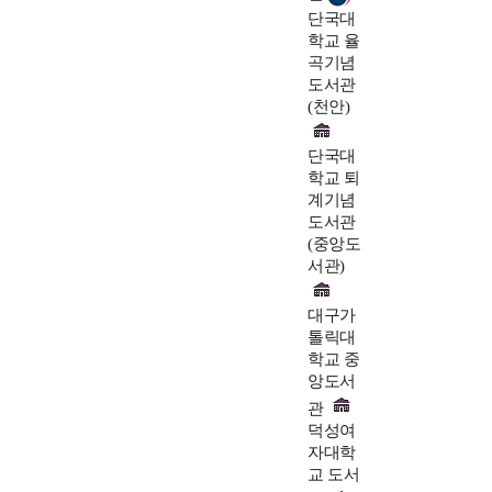
단국대
학교 율
곡기념
도서관
(천안)
단국대
학교 퇴
계기념
도서관
(중앙도
서관)
대구가
톨릭대
학교 중
앙도서
관
덕성여
자대학
교 도서