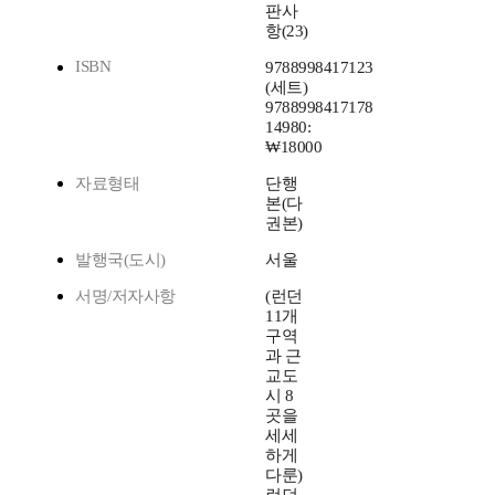
판사
항(23)
ISBN
9788998417123
(세트)
9788998417178
14980:
₩18000
자료형태
단행
본(다
권본)
발행국(도시)
서울
서명/저자사항
(런던
11개
구역
과 근
교도
시 8
곳을
세세
하게
다룬)
런던