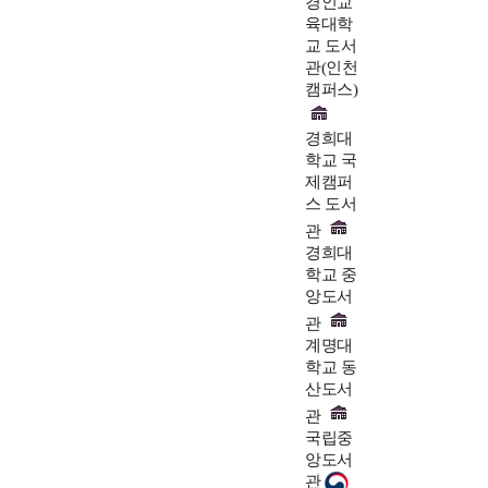
경인교
육대학
교 도서
관(인천
캠퍼스)
경희대
학교 국
제캠퍼
스 도서
관
경희대
학교 중
앙도서
관
계명대
학교 동
산도서
관
국립중
앙도서
관