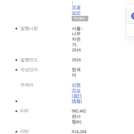
;
정꽃
보라
발행사항
서울 :
나무
자전
거,
2016
발행연도
2016
작성언어
한국
어
주제어
여행
정보
[旅行
情報]
KDC
982.402
판사
항(6)
DDC
914.204