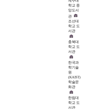
제주대
학교 중
앙도서
관
조선대
학교 도
서관
충북대
학교 도
서관
한국과
학기술
원
(KAIST)
학술문
화관
한림대
학교 도
서관