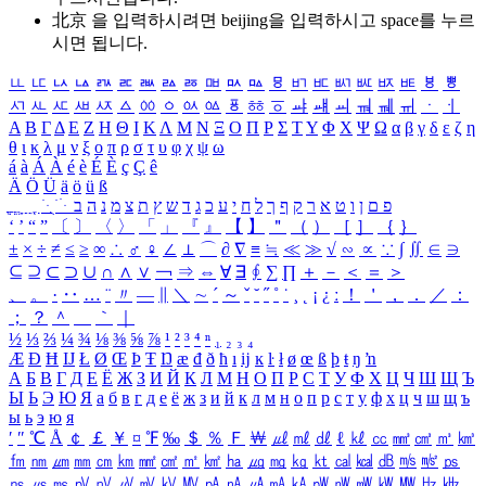
北京 을 입력하시려면
beijing
을 입력하시고 space를 누르
시면 됩니다.
ㅥ
ㅦ
ㅧ
ㅨ
ㅩ
ㅪ
ㅫ
ㅬ
ㅭ
ㅮ
ㅯ
ㅰ
ㅱ
ㅲ
ㅳ
ㅴ
ㅵ
ㅶ
ㅷ
ㅸ
ㅹ
ㅺ
ㅻ
ㅼ
ㅽ
ㅾ
ㅿ
ㆀ
ㆁ
ㆂ
ㆃ
ㆄ
ㆅ
ㆆ
ㆇ
ㆈ
ㆉ
ㆊ
ㆋ
ㆌ
ㆍ
ㆎ
Α
Β
Γ
Δ
Ε
Ζ
Η
Θ
Ι
Κ
Λ
Μ
Ν
Ξ
Ο
Π
Ρ
Σ
Τ
Υ
Φ
Χ
Ψ
Ω
α
β
γ
δ
ε
ζ
η
θ
ι
κ
λ
μ
ν
ξ
ο
π
ρ
σ
τ
υ
φ
χ
ψ
ω
á
à
Á
À
é
è
É
È
ç
Ç
ê
Ä
Ö
Ü
ä
ö
ü
ß
ְ
ֳ
ֲ
ֱ
ָ
ַ
ֵ
ֶ
ִ
ֹ
ּ
ֻ
ׂ
ׁ
ּ
ב
ה
נ
מ
צ
ת
ץ
ש
ד
ג
כ
ע
י
ח
ל
ך
ף
ק
ר
א
ט
ו
ן
ם
פ
‘
’
“
”
〔
〕
〈
〉
「
」
『
』
【
】
＂
（
）
［
］
｛
｝
±
×
÷
≠
≤
≥
∞
∴
♂
♀
∠
⊥
⌒
∂
∇
≡
≒
≪
≫
√
∽
∝
∵
∫
∬
∈
∋
⊆
⊇
⊂
⊃
∪
∩
∧
∨
￢
⇒
⇔
∀
∃
∮
∑
∏
＋
－
＜
＝
＞
、
。
·
‥
…
¨
〃
―
∥
＼
∼
´
～
ˇ
˘
˝
˚
˙
¸
˛
¡
¿
ː
！
＇
，
．
／
：
；
？
＾
＿
｀
｜
½
⅓
⅔
¼
¾
⅛
⅜
⅝
⅞
¹
²
³
⁴
ⁿ
₁
₂
₃
₄
Æ
Ð
Ħ
Ĳ
Ł
Ø
Œ
Þ
Ŧ
Ŋ
æ
đ
ð
ħ
ı
ĳ
ĸ
ŀ
ł
ø
œ
ß
þ
ŧ
ŋ
ŉ
А
Б
В
Г
Д
Е
Ё
Ж
З
И
Й
К
Л
М
Н
О
П
Р
С
Т
У
Ф
Х
Ц
Ч
Ш
Щ
Ъ
Ы
Ь
Э
Ю
Я
а
б
в
г
д
е
ё
ж
з
и
й
к
л
м
н
о
п
р
с
т
у
ф
х
ц
ч
ш
щ
ъ
ы
ь
э
ю
я
′
″
℃
Å
￠
￡
￥
¤
℉
‰
＄
％
Ｆ
￦
㎕
㎖
㎗
ℓ
㎘
㏄
㎣
㎤
㎥
㎦
㎙
㎚
㎛
㎜
㎝
㎞
㎟
㎠
㎡
㎢
㏊
㎍
㎎
㎏
㏏
㎈
㎉
㏈
㎧
㎨
㎰
㎱
㎲
㎳
㎴
㎵
㎶
㎷
㎸
㎹
㎀
㎁
㎂
㎃
㎄
㎺
㎻
㎽
㎾
㎿
㎐
㎑