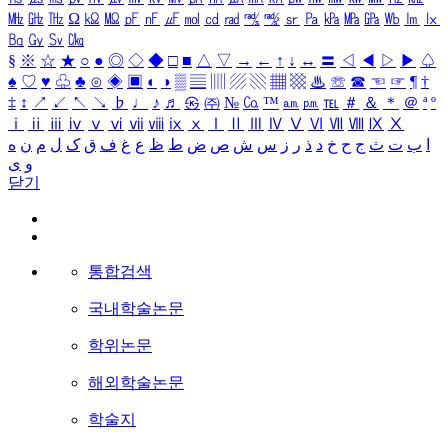
㎒
㎓
㎔
Ω
㏀
㏁
㎊
㎋
㎌
㏖
㏅
㎭
㎮
㎯
㏛
㎩
㎪
㎫
㎬
㏝
㏐
㏓
㏃
㏉
㏜
㏆
§
※
☆
★
○
●
◎
◇
◆
□
■
△
▽
→
←
↑
↓
↔
〓
◁
◀
▷
▶
♤
♠
♡
♥
♧
♣
⊙
◈
▣
◐
◑
▒
▤
▥
▨
▧
▦
▩
♨
☏
☎
☜
☞
¶
†
‡
↕
↗
↙
↖
↘
♭
♩
♪
♬
㉿
㈜
№
㏇
™
㏂
㏘
℡
＃
＆
＊
＠
ª
º
ⅰ
ⅱ
ⅲ
ⅳ
ⅴ
ⅵ
ⅶ
ⅷ
ⅸ
ⅹ
Ⅰ
Ⅱ
Ⅲ
Ⅳ
Ⅴ
Ⅵ
Ⅶ
Ⅷ
Ⅸ
Ⅹ
ا
ب
ت
ث
ج
ح
خ
د
ذ
ر
ز
س
ش
ص
ض
ط
ظ
ع
غ
ف
ق
ک
ل
م
ن
ه
و
ی
닫기
통합검색
국내학술논문
학위논문
해외학술논문
학술지