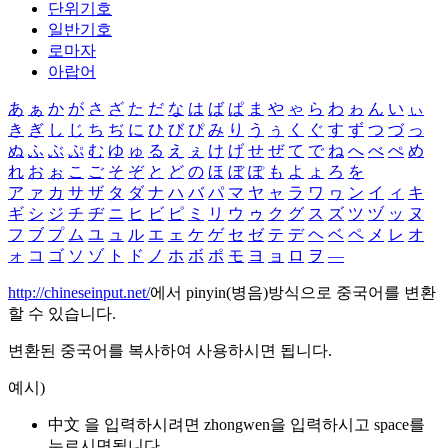
단위기호
일반기호
로마자
아랍어
あ
ぁ
か
が
さ
ざ
た
だ
な
は
ば
ぱ
ま
や
ゃ
ら
わ
ゎ
ん
い
ぃ
き
ぎ
し
じ
ち
ぢ
に
ひ
び
ぴ
み
り
う
ぅ
く
ぐ
す
ず
つ
づ
っ
ぬ
ふ
ぶ
ぷ
む
ゆ
ゅ
る
え
ぇ
け
げ
せ
ぜ
て
で
ね
へ
べ
ぺ
め
れ
お
ぉ
こ
ご
そ
ぞ
と
ど
の
ほ
ぼ
ぽ
も
よ
ょ
ろ
を
ア
ァ
カ
サ
ザ
タ
ダ
ナ
ハ
バ
パ
マ
ヤ
ャ
ラ
ワ
ヮ
ン
イ
ィ
キ
ギ
シ
ジ
チ
ヂ
ニ
ヒ
ビ
ピ
ミ
リ
ウ
ゥ
ク
グ
ス
ズ
ツ
ヅ
ッ
ヌ
フ
ブ
プ
ム
ユ
ュ
ル
エ
ェ
ケ
ゲ
セ
ゼ
テ
デ
ヘ
ベ
ペ
メ
レ
オ
ォ
コ
ゴ
ソ
ゾ
ト
ド
ノ
ホ
ボ
ポ
モ
ヨ
ョ
ロ
ヲ
―
http://chineseinput.net/
에서 pinyin(병음)방식으로 중국어를 변환
할 수 있습니다.
변환된 중국어를 복사하여 사용하시면 됩니다.
예시)
中文 을 입력하시려면
zhongwen
을 입력하시고 space를
누르시면됩니다.