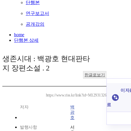
단행본
연구보고서
공개강의
home
단행본 상세
생존시대 : 백광호 현대판타
지 장편소설 . 2
한글로보기
이 자
https://www.riss.kr/link?id=M12931326
료
저자
백
광
호
발행사항
서