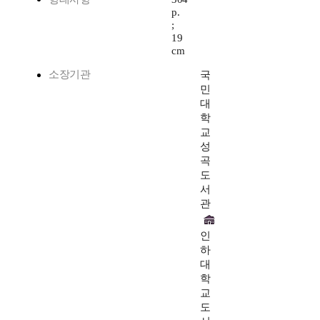
p.
;
19
cm
소장기관
국
민
대
학
교
성
곡
도
서
관
인
하
대
학
교
도