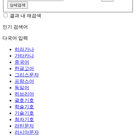
상세검색
결과 내 재검색
인기 검색어
다국어 입력
히라가나
가타카나
중국어
한글고어
그리스문자
프랑스어
독일어
히브리어
괄호기호
학술기호
기술기호
첨자기호
라틴문자
러시아문자