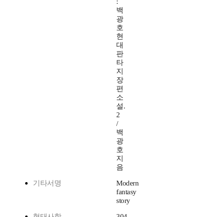
:
백
광
호
현
대
판
타
지
장
편
소
설.
2
/
백
광
호
지
음
기타서명
Modern
fantasy
story
형태사항
304