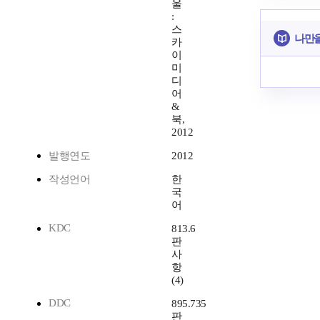
울
:
스
나만을
카
이
미
디
어
&
북,
2012
발행연도
2012
작성언어
한
국
어
KDC
813.6
판
사
항
(4)
DDC
895.735
판