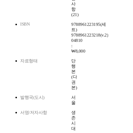
사
항
(21)
ISBN
9788961223195(세
트)
9788961223218(v.2)
04810
:
₩8,000
자료형태
단
행
본
(다
권
본)
발행국(도시)
서
울
서명/저자사항
생
존
시
대