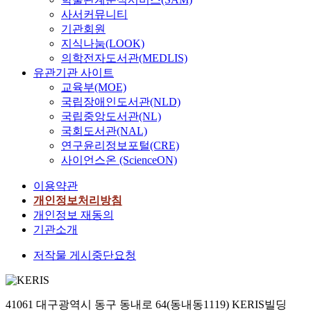
사서커뮤니티
기관회원
지식나눔(LOOK)
의학전자도서관(MEDLIS)
유관기관 사이트
교육부(MOE)
국립장애인도서관(NLD)
국립중앙도서관(NL)
국회도서관(NAL)
연구윤리정보포털(CRE)
사이언스온 (ScienceON)
이용약관
개인정보처리방침
개인정보 재동의
기관소개
저작물 게시중단요청
41061 대구광역시 동구 동내로 64(동내동1119) KERIS빌딩