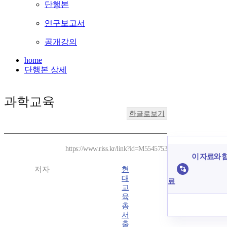
단행본
연구보고서
공개강의
home
단행본 상세
과학교육
한글로보기
https://www.riss.kr/link?id=M5545753
이 자료와 함
저자
현
대
료
교
육
총
서
출