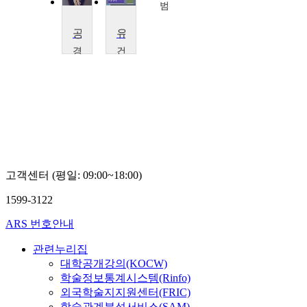
신
경
범
명
경
공통과학교육론
유아과학교육
경
건
북
국
대
대
학
학
교
교
박
권
윤
희
배
경
고객센터 (평일: 09:00~18:00)
1599-3122
ARS 번호안내
관련누리집
대학공개강의(KOCW)
학술정보통계시스템(Rinfo)
외국학술지지원센터(FRIC)
학술관계분석서비스(SAM)