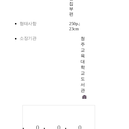
집
부
편
형태사항
250p.;
23cm
소장기관
청
주
교
육
대
학
교
도
서
관
0
0
0