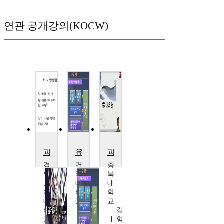
연관 공개강의(KOCW)
과학영재교육의 기초
유아과학교육
과학교육론
경
건
충
인
국
북
교
대
대
육
학
학
대
교
교
학
권
김
교
희
형