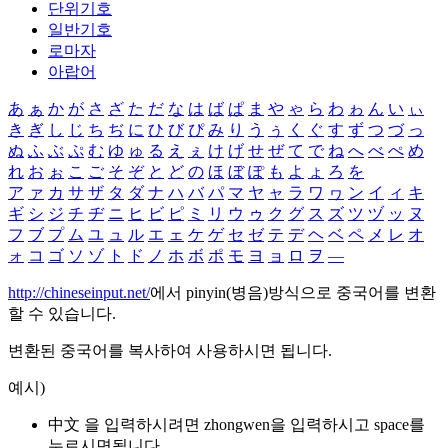
단위기호
일반기호
로마자
아랍어
あ
ぁ
か
が
さ
ざ
た
だ
な
は
ば
ぱ
ま
や
ゃ
ら
わ
ゎ
ん
い
ぃ
き
ぎ
し
じ
ち
ぢ
に
ひ
び
ぴ
み
り
う
ぅ
く
ぐ
す
ず
つ
づ
っ
ぬ
ふ
ぶ
ぷ
む
ゆ
ゅ
る
え
ぇ
け
げ
せ
ぜ
て
で
ね
へ
べ
ぺ
め
れ
お
ぉ
こ
ご
そ
ぞ
と
ど
の
ほ
ぼ
ぽ
も
よ
ょ
ろ
を
ア
ァ
カ
サ
ザ
タ
ダ
ナ
ハ
バ
パ
マ
ヤ
ャ
ラ
ワ
ヮ
ン
イ
ィ
キ
ギ
シ
ジ
チ
ヂ
ニ
ヒ
ビ
ピ
ミ
リ
ウ
ゥ
ク
グ
ス
ズ
ツ
ヅ
ッ
ヌ
フ
ブ
プ
ム
ユ
ュ
ル
エ
ェ
ケ
ゲ
セ
ゼ
テ
デ
ヘ
ベ
ペ
メ
レ
オ
ォ
コ
ゴ
ソ
ゾ
ト
ド
ノ
ホ
ボ
ポ
モ
ヨ
ョ
ロ
ヲ
―
http://chineseinput.net/
에서 pinyin(병음)방식으로 중국어를 변환
할 수 있습니다.
변환된 중국어를 복사하여 사용하시면 됩니다.
예시)
中文 을 입력하시려면
zhongwen
을 입력하시고 space를
누르시면됩니다.