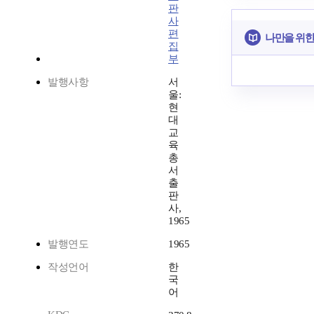
판
사
편
나만을 위한
집
부
발행사항
서
울:
현
대
교
육
총
서
출
판
사,
1965
발행연도
1965
작성언어
한
국
어