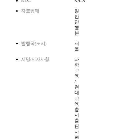
KDC
370.8
자료형태
일
반
단
행
본
발행국(도시)
서
울
서명/저자사항
과
학
교
육
/
현
대
교
육
총
서
출
판
사
편