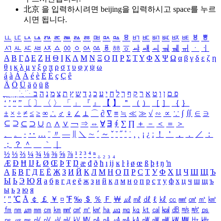
北京 을 입력하시려면
beijing
을 입력하시고 space를 누르
시면 됩니다.
ㅥ
ㅦ
ㅧ
ㅨ
ㅩ
ㅪ
ㅫ
ㅬ
ㅭ
ㅮ
ㅯ
ㅰ
ㅱ
ㅲ
ㅳ
ㅴ
ㅵ
ㅶ
ㅷ
ㅸ
ㅹ
ㅺ
ㅻ
ㅼ
ㅽ
ㅾ
ㅿ
ㆀ
ㆁ
ㆂ
ㆃ
ㆄ
ㆅ
ㆆ
ㆇ
ㆈ
ㆉ
ㆊ
ㆋ
ㆌ
ㆍ
ㆎ
Α
Β
Γ
Δ
Ε
Ζ
Η
Θ
Ι
Κ
Λ
Μ
Ν
Ξ
Ο
Π
Ρ
Σ
Τ
Υ
Φ
Χ
Ψ
Ω
α
β
γ
δ
ε
ζ
η
θ
ι
κ
λ
μ
ν
ξ
ο
π
ρ
σ
τ
υ
φ
χ
ψ
ω
á
à
Á
À
é
è
É
È
ç
Ç
ê
Ä
Ö
Ü
ä
ö
ü
ß
ְ
ֳ
ֲ
ֱ
ָ
ַ
ֵ
ֶ
ִ
ֹ
ּ
ֻ
ׂ
ׁ
ּ
ב
ה
נ
מ
צ
ת
ץ
ש
ד
ג
כ
ע
י
ח
ל
ך
ף
ק
ר
א
ט
ו
ן
ם
פ
‘
’
“
”
〔
〕
〈
〉
「
」
『
』
【
】
＂
（
）
［
］
｛
｝
±
×
÷
≠
≤
≥
∞
∴
♂
♀
∠
⊥
⌒
∂
∇
≡
≒
≪
≫
√
∽
∝
∵
∫
∬
∈
∋
⊆
⊇
⊂
⊃
∪
∩
∧
∨
￢
⇒
⇔
∀
∃
∮
∑
∏
＋
－
＜
＝
＞
、
。
·
‥
…
¨
〃
―
∥
＼
∼
´
～
ˇ
˘
˝
˚
˙
¸
˛
¡
¿
ː
！
＇
，
．
／
：
；
？
＾
＿
｀
｜
½
⅓
⅔
¼
¾
⅛
⅜
⅝
⅞
¹
²
³
⁴
ⁿ
₁
₂
₃
₄
Æ
Ð
Ħ
Ĳ
Ł
Ø
Œ
Þ
Ŧ
Ŋ
æ
đ
ð
ħ
ı
ĳ
ĸ
ŀ
ł
ø
œ
ß
þ
ŧ
ŋ
ŉ
А
Б
В
Г
Д
Е
Ё
Ж
З
И
Й
К
Л
М
Н
О
П
Р
С
Т
У
Ф
Х
Ц
Ч
Ш
Щ
Ъ
Ы
Ь
Э
Ю
Я
а
б
в
г
д
е
ё
ж
з
и
й
к
л
м
н
о
п
р
с
т
у
ф
х
ц
ч
ш
щ
ъ
ы
ь
э
ю
я
′
″
℃
Å
￠
￡
￥
¤
℉
‰
＄
％
Ｆ
￦
㎕
㎖
㎗
ℓ
㎘
㏄
㎣
㎤
㎥
㎦
㎙
㎚
㎛
㎜
㎝
㎞
㎟
㎠
㎡
㎢
㏊
㎍
㎎
㎏
㏏
㎈
㎉
㏈
㎧
㎨
㎰
㎱
㎲
㎳
㎴
㎵
㎶
㎷
㎸
㎹
㎀
㎁
㎂
㎃
㎄
㎺
㎻
㎽
㎾
㎿
㎐
㎑