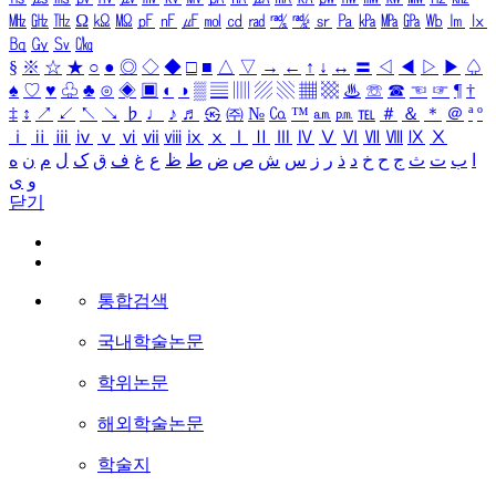
㎒
㎓
㎔
Ω
㏀
㏁
㎊
㎋
㎌
㏖
㏅
㎭
㎮
㎯
㏛
㎩
㎪
㎫
㎬
㏝
㏐
㏓
㏃
㏉
㏜
㏆
§
※
☆
★
○
●
◎
◇
◆
□
■
△
▽
→
←
↑
↓
↔
〓
◁
◀
▷
▶
♤
♠
♡
♥
♧
♣
⊙
◈
▣
◐
◑
▒
▤
▥
▨
▧
▦
▩
♨
☏
☎
☜
☞
¶
†
‡
↕
↗
↙
↖
↘
♭
♩
♪
♬
㉿
㈜
№
㏇
™
㏂
㏘
℡
＃
＆
＊
＠
ª
º
ⅰ
ⅱ
ⅲ
ⅳ
ⅴ
ⅵ
ⅶ
ⅷ
ⅸ
ⅹ
Ⅰ
Ⅱ
Ⅲ
Ⅳ
Ⅴ
Ⅵ
Ⅶ
Ⅷ
Ⅸ
Ⅹ
ا
ب
ت
ث
ج
ح
خ
د
ذ
ر
ز
س
ش
ص
ض
ط
ظ
ع
غ
ف
ق
ک
ل
م
ن
ه
و
ی
닫기
통합검색
국내학술논문
학위논문
해외학술논문
학술지