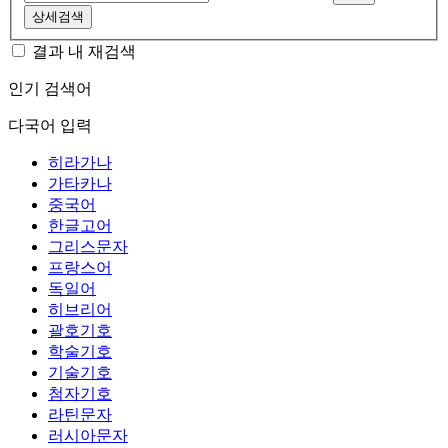
상세검색
결과 내 재검색
인기 검색어
다국어 입력
히라가나
가타카나
중국어
한글고어
그리스문자
프랑스어
독일어
히브리어
괄호기호
학술기호
기술기호
첨자기호
라틴문자
러시아문자