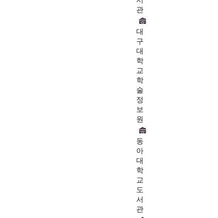
서
관
대
구
대
학
교
학
술
정
보
원
동
아
대
학
교
도
서
관