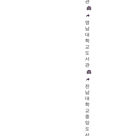
관
영
남
대
학
교
도
서
관
전
남
대
학
교
중
앙
도
서