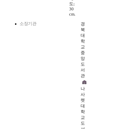
도;
30
cm.
소장기관
경
북
대
학
교
중
앙
도
서
관
나
사
렛
대
학
교
도