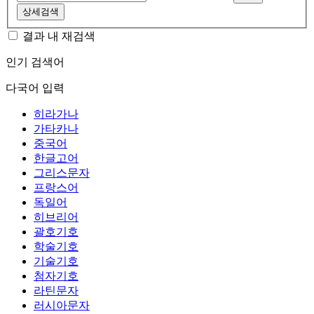
상세검색
결과 내 재검색
인기 검색어
다국어 입력
히라가나
가타카나
중국어
한글고어
그리스문자
프랑스어
독일어
히브리어
괄호기호
학술기호
기술기호
첨자기호
라틴문자
러시아문자