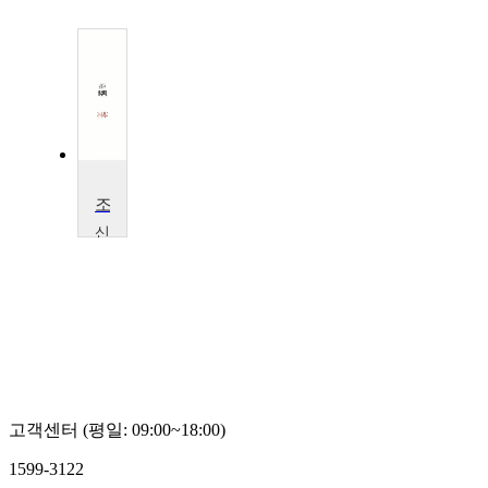
조경이미지작성
신
구
대
학
교
윤
희
재
고객센터 (평일: 09:00~18:00)
1599-3122