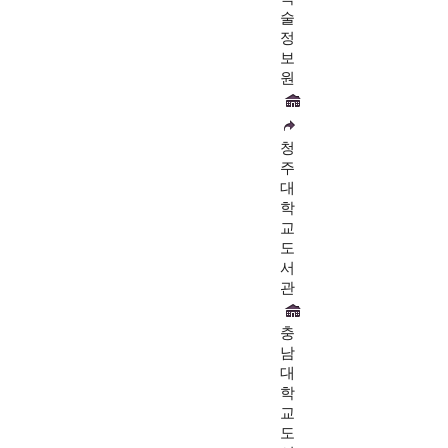
술
정
보
원
청
주
대
학
교
도
서
관
충
남
대
학
교
도