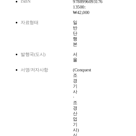
ISBN
9788996093176
13500:
₩42,000
자료형태
일
반
단
행
본
발행국(도시)
서
울
서명/저자사항
(Conquest
조
경
기
사
·
조
경
산
업
기
사)
실