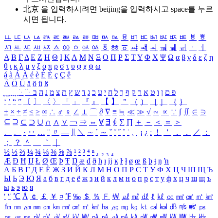
北京 을 입력하시려면
beijing
을 입력하시고 space를 누르
시면 됩니다.
ㅥ
ㅦ
ㅧ
ㅨ
ㅩ
ㅪ
ㅫ
ㅬ
ㅭ
ㅮ
ㅯ
ㅰ
ㅱ
ㅲ
ㅳ
ㅴ
ㅵ
ㅶ
ㅷ
ㅸ
ㅹ
ㅺ
ㅻ
ㅼ
ㅽ
ㅾ
ㅿ
ㆀ
ㆁ
ㆂ
ㆃ
ㆄ
ㆅ
ㆆ
ㆇ
ㆈ
ㆉ
ㆊ
ㆋ
ㆌ
ㆍ
ㆎ
Α
Β
Γ
Δ
Ε
Ζ
Η
Θ
Ι
Κ
Λ
Μ
Ν
Ξ
Ο
Π
Ρ
Σ
Τ
Υ
Φ
Χ
Ψ
Ω
α
β
γ
δ
ε
ζ
η
θ
ι
κ
λ
μ
ν
ξ
ο
π
ρ
σ
τ
υ
φ
χ
ψ
ω
á
à
Á
À
é
è
É
È
ç
Ç
ê
Ä
Ö
Ü
ä
ö
ü
ß
ְ
ֳ
ֲ
ֱ
ָ
ַ
ֵ
ֶ
ִ
ֹ
ּ
ֻ
ׂ
ׁ
ּ
ב
ה
נ
מ
צ
ת
ץ
ש
ד
ג
כ
ע
י
ח
ל
ך
ף
ק
ר
א
ט
ו
ן
ם
פ
‘
’
“
”
〔
〕
〈
〉
「
」
『
』
【
】
＂
（
）
［
］
｛
｝
±
×
÷
≠
≤
≥
∞
∴
♂
♀
∠
⊥
⌒
∂
∇
≡
≒
≪
≫
√
∽
∝
∵
∫
∬
∈
∋
⊆
⊇
⊂
⊃
∪
∩
∧
∨
￢
⇒
⇔
∀
∃
∮
∑
∏
＋
－
＜
＝
＞
、
。
·
‥
…
¨
〃
―
∥
＼
∼
´
～
ˇ
˘
˝
˚
˙
¸
˛
¡
¿
ː
！
＇
，
．
／
：
；
？
＾
＿
｀
｜
½
⅓
⅔
¼
¾
⅛
⅜
⅝
⅞
¹
²
³
⁴
ⁿ
₁
₂
₃
₄
Æ
Ð
Ħ
Ĳ
Ł
Ø
Œ
Þ
Ŧ
Ŋ
æ
đ
ð
ħ
ı
ĳ
ĸ
ŀ
ł
ø
œ
ß
þ
ŧ
ŋ
ŉ
А
Б
В
Г
Д
Е
Ё
Ж
З
И
Й
К
Л
М
Н
О
П
Р
С
Т
У
Ф
Х
Ц
Ч
Ш
Щ
Ъ
Ы
Ь
Э
Ю
Я
а
б
в
г
д
е
ё
ж
з
и
й
к
л
м
н
о
п
р
с
т
у
ф
х
ц
ч
ш
щ
ъ
ы
ь
э
ю
я
′
″
℃
Å
￠
￡
￥
¤
℉
‰
＄
％
Ｆ
￦
㎕
㎖
㎗
ℓ
㎘
㏄
㎣
㎤
㎥
㎦
㎙
㎚
㎛
㎜
㎝
㎞
㎟
㎠
㎡
㎢
㏊
㎍
㎎
㎏
㏏
㎈
㎉
㏈
㎧
㎨
㎰
㎱
㎲
㎳
㎴
㎵
㎶
㎷
㎸
㎹
㎀
㎁
㎂
㎃
㎄
㎺
㎻
㎽
㎾
㎿
㎐
㎑