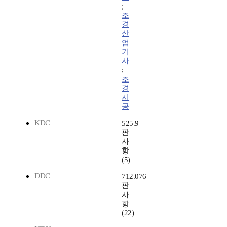
;
조
경
산
업
기
사
;
조
경
시
공
KDC
525.9
판
사
항
(5)
DDC
712.076
판
사
항
(22)