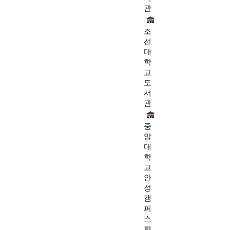
관
조
선
대
학
교
도
서
관
중
앙
대
학
교
안
성
캠
퍼
스
학