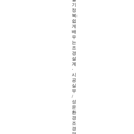
기
정
복:
쉽
게
배
우
는
조
경
설
계
·
시
공
실
무
/
성
운
환
경
조
경