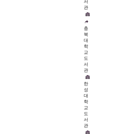
서
관
충
북
대
학
교
도
서
관
한
성
대
학
교
도
서
관