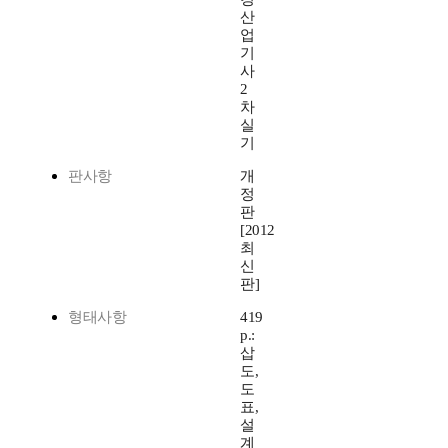
산
업
기
사
2
차
실
기
판사항
개
정
판
[2012
최
신
판]
형태사항
419
p.:
삽
도,
도
표,
설
계