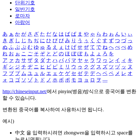
단위기호
일반기호
로마자
아랍어
あ
ぁ
か
が
さ
ざ
た
だ
な
は
ば
ぱ
ま
や
ゃ
ら
わ
ゎ
ん
い
ぃ
き
ぎ
し
じ
ち
ぢ
に
ひ
び
ぴ
み
り
う
ぅ
く
ぐ
す
ず
つ
づ
っ
ぬ
ふ
ぶ
ぷ
む
ゆ
ゅ
る
え
ぇ
け
げ
せ
ぜ
て
で
ね
へ
べ
ぺ
め
れ
お
ぉ
こ
ご
そ
ぞ
と
ど
の
ほ
ぼ
ぽ
も
よ
ょ
ろ
を
ア
ァ
カ
サ
ザ
タ
ダ
ナ
ハ
バ
パ
マ
ヤ
ャ
ラ
ワ
ヮ
ン
イ
ィ
キ
ギ
シ
ジ
チ
ヂ
ニ
ヒ
ビ
ピ
ミ
リ
ウ
ゥ
ク
グ
ス
ズ
ツ
ヅ
ッ
ヌ
フ
ブ
プ
ム
ユ
ュ
ル
エ
ェ
ケ
ゲ
セ
ゼ
テ
デ
ヘ
ベ
ペ
メ
レ
オ
ォ
コ
ゴ
ソ
ゾ
ト
ド
ノ
ホ
ボ
ポ
モ
ヨ
ョ
ロ
ヲ
―
http://chineseinput.net/
에서 pinyin(병음)방식으로 중국어를 변환
할 수 있습니다.
변환된 중국어를 복사하여 사용하시면 됩니다.
예시)
中文 을 입력하시려면
zhongwen
을 입력하시고 space를
누르시면됩니다.