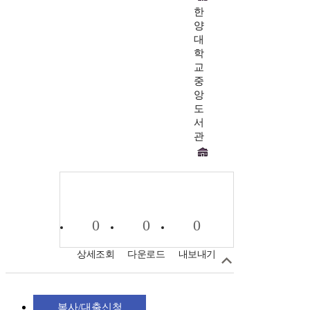
한
양
대
학
교
중
앙
도
서
관
0
0
0
상세조회
다운로드
내보내기
복사/대출신청