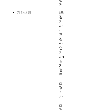
편
저.
기타서명
(조
경
기
사
·
조
경
산
업
기
사)
실
기
정
복
조
경
기
사
·
조
경