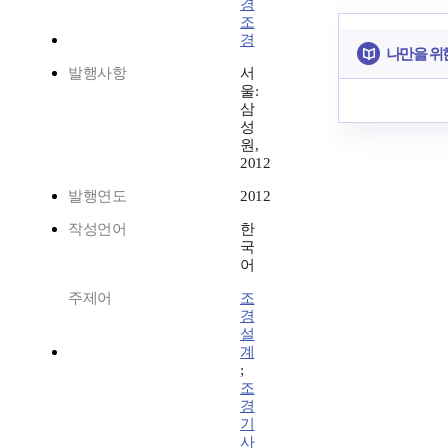
경
조
경
나만을 위
발행사항
서
울:
삼
성
원,
2012
발행연도
2012
작성언어
한
국
어
주제어
조
경
설
계
;
조
경
기
사