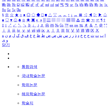
㎒
㎓
㎔
Ω
㏀
㏁
㎊
㎋
㎌
㏖
㏅
㎭
㎮
㎯
㏛
㎩
㎪
㎫
㎬
㏝
㏐
㏓
㏃
㏉
㏜
㏆
§
※
☆
★
○
●
◎
◇
◆
□
■
△
▽
→
←
↑
↓
↔
〓
◁
◀
▷
▶
♤
♠
♡
♥
♧
♣
⊙
◈
▣
◐
◑
▒
▤
▥
▨
▧
▦
▩
♨
☏
☎
☜
☞
¶
†
‡
↕
↗
↙
↖
↘
♭
♩
♪
♬
㉿
㈜
№
㏇
™
㏂
㏘
℡
＃
＆
＊
＠
ª
º
ⅰ
ⅱ
ⅲ
ⅳ
ⅴ
ⅵ
ⅶ
ⅷ
ⅸ
ⅹ
Ⅰ
Ⅱ
Ⅲ
Ⅳ
Ⅴ
Ⅵ
Ⅶ
Ⅷ
Ⅸ
Ⅹ
ا
ب
ت
ث
ج
ح
خ
د
ذ
ر
ز
س
ش
ص
ض
ط
ظ
ع
غ
ف
ق
ک
ل
م
ن
ه
و
ی
닫기
통합검색
국내학술논문
학위논문
해외학술논문
학술지