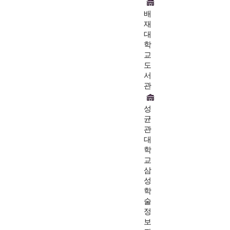
배
재
대
학
교
도
서
관
성
균
관
대
학
교
삼
성
학
술
정
보