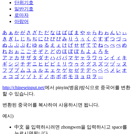
단위기호
일반기호
로마자
아랍어
あ
ぁ
か
が
さ
ざ
た
だ
な
は
ば
ぱ
ま
や
ゃ
ら
わ
ゎ
ん
い
ぃ
き
ぎ
し
じ
ち
ぢ
に
ひ
び
ぴ
み
り
う
ぅ
く
ぐ
す
ず
つ
づ
っ
ぬ
ふ
ぶ
ぷ
む
ゆ
ゅ
る
え
ぇ
け
げ
せ
ぜ
て
で
ね
へ
べ
ぺ
め
れ
お
ぉ
こ
ご
そ
ぞ
と
ど
の
ほ
ぼ
ぽ
も
よ
ょ
ろ
を
ア
ァ
カ
サ
ザ
タ
ダ
ナ
ハ
バ
パ
マ
ヤ
ャ
ラ
ワ
ヮ
ン
イ
ィ
キ
ギ
シ
ジ
チ
ヂ
ニ
ヒ
ビ
ピ
ミ
リ
ウ
ゥ
ク
グ
ス
ズ
ツ
ヅ
ッ
ヌ
フ
ブ
プ
ム
ユ
ュ
ル
エ
ェ
ケ
ゲ
セ
ゼ
テ
デ
ヘ
ベ
ペ
メ
レ
オ
ォ
コ
ゴ
ソ
ゾ
ト
ド
ノ
ホ
ボ
ポ
モ
ヨ
ョ
ロ
ヲ
―
http://chineseinput.net/
에서 pinyin(병음)방식으로 중국어를 변환
할 수 있습니다.
변환된 중국어를 복사하여 사용하시면 됩니다.
예시)
中文 을 입력하시려면
zhongwen
을 입력하시고 space를
누르시면됩니다.