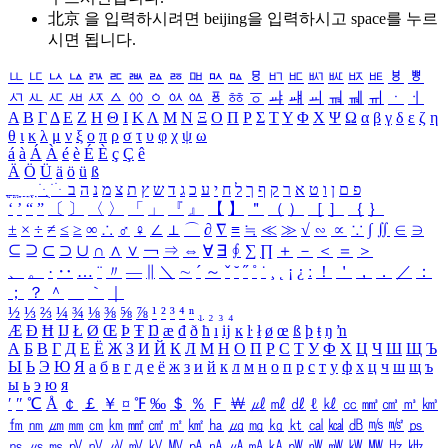
北京 을 입력하시려면
beijing
을 입력하시고 space를 누르
시면 됩니다.
ㅥ
ㅦ
ㅧ
ㅨ
ㅩ
ㅪ
ㅫ
ㅬ
ㅭ
ㅮ
ㅯ
ㅰ
ㅱ
ㅲ
ㅳ
ㅴ
ㅵ
ㅶ
ㅷ
ㅸ
ㅹ
ㅺ
ㅻ
ㅼ
ㅽ
ㅾ
ㅿ
ㆀ
ㆁ
ㆂ
ㆃ
ㆄ
ㆅ
ㆆ
ㆇ
ㆈ
ㆉ
ㆊ
ㆋ
ㆌ
ㆍ
ㆎ
Α
Β
Γ
Δ
Ε
Ζ
Η
Θ
Ι
Κ
Λ
Μ
Ν
Ξ
Ο
Π
Ρ
Σ
Τ
Υ
Φ
Χ
Ψ
Ω
α
β
γ
δ
ε
ζ
η
θ
ι
κ
λ
μ
ν
ξ
ο
π
ρ
σ
τ
υ
φ
χ
ψ
ω
á
à
Á
À
é
è
É
È
ç
Ç
ê
Ä
Ö
Ü
ä
ö
ü
ß
ְ
ֳ
ֲ
ֱ
ָ
ַ
ֵ
ֶ
ִ
ֹ
ּ
ֻ
ׂ
ׁ
ּ
ב
ה
נ
מ
צ
ת
ץ
ש
ד
ג
כ
ע
י
ח
ל
ך
ף
ק
ר
א
ט
ו
ן
ם
פ
‘
’
“
”
〔
〕
〈
〉
「
」
『
』
【
】
＂
（
）
［
］
｛
｝
±
×
÷
≠
≤
≥
∞
∴
♂
♀
∠
⊥
⌒
∂
∇
≡
≒
≪
≫
√
∽
∝
∵
∫
∬
∈
∋
⊆
⊇
⊂
⊃
∪
∩
∧
∨
￢
⇒
⇔
∀
∃
∮
∑
∏
＋
－
＜
＝
＞
、
。
·
‥
…
¨
〃
―
∥
＼
∼
´
～
ˇ
˘
˝
˚
˙
¸
˛
¡
¿
ː
！
＇
，
．
／
：
；
？
＾
＿
｀
｜
½
⅓
⅔
¼
¾
⅛
⅜
⅝
⅞
¹
²
³
⁴
ⁿ
₁
₂
₃
₄
Æ
Ð
Ħ
Ĳ
Ł
Ø
Œ
Þ
Ŧ
Ŋ
æ
đ
ð
ħ
ı
ĳ
ĸ
ŀ
ł
ø
œ
ß
þ
ŧ
ŋ
ŉ
А
Б
В
Г
Д
Е
Ё
Ж
З
И
Й
К
Л
М
Н
О
П
Р
С
Т
У
Ф
Х
Ц
Ч
Ш
Щ
Ъ
Ы
Ь
Э
Ю
Я
а
б
в
г
д
е
ё
ж
з
и
й
к
л
м
н
о
п
р
с
т
у
ф
х
ц
ч
ш
щ
ъ
ы
ь
э
ю
я
′
″
℃
Å
￠
￡
￥
¤
℉
‰
＄
％
Ｆ
￦
㎕
㎖
㎗
ℓ
㎘
㏄
㎣
㎤
㎥
㎦
㎙
㎚
㎛
㎜
㎝
㎞
㎟
㎠
㎡
㎢
㏊
㎍
㎎
㎏
㏏
㎈
㎉
㏈
㎧
㎨
㎰
㎱
㎲
㎳
㎴
㎵
㎶
㎷
㎸
㎹
㎀
㎁
㎂
㎃
㎄
㎺
㎻
㎽
㎾
㎿
㎐
㎑