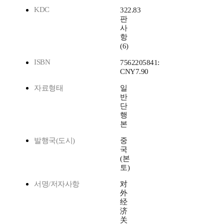
KDC
322.83
판
사
항
(6)
ISBN
7562205841:
CNY7.90
자료형태
일
반
단
행
본
발행국(도시)
중
국
(본
토)
서명/저자사항
对
外
经
济
关