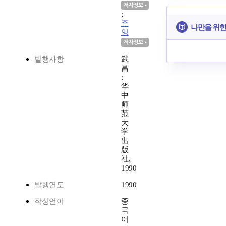
;
주
나만을 위한
잉
발행사항
武
昌
:
华
中
师
范
大
学
出
版
社,
1990
발행연도
1990
작성언어
중
국
어