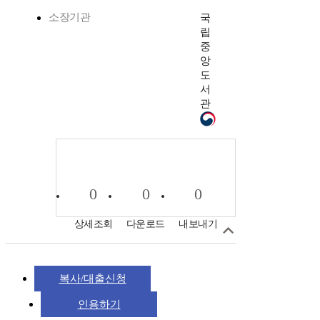
소장기관
국
립
중
앙
도
서
관
0
0
0
상세조회
다운로드
내보내기
복사/대출신청
인용하기