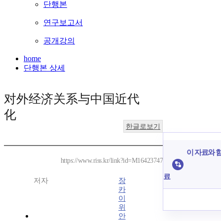
단행본
연구보고서
공개강의
home
단행본 상세
对外经济关系与中国近代
化
한글로보기
이 자료와 함
https://www.riss.kr/link?id=M16423747
료
저자
장
카
이
위
안