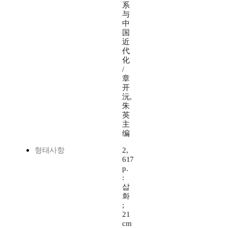
系
与
中
国
近
代
化
/
章
开
沅,
朱
英
主
编
형태사항
2,
617
p.
:
삽
화
;
21
cm