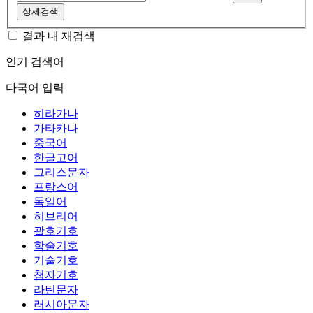
상세검색
결과 내 재검색
인기 검색어
다국어 입력
히라가나
가타카나
중국어
한글고어
그리스문자
프랑스어
독일어
히브리어
괄호기호
학술기호
기술기호
첨자기호
라틴문자
러시아문자