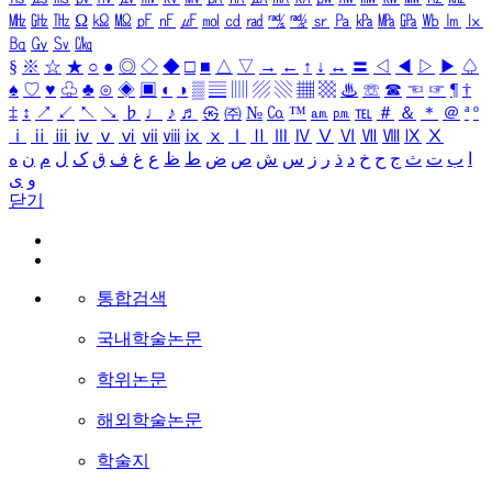
㎒
㎓
㎔
Ω
㏀
㏁
㎊
㎋
㎌
㏖
㏅
㎭
㎮
㎯
㏛
㎩
㎪
㎫
㎬
㏝
㏐
㏓
㏃
㏉
㏜
㏆
§
※
☆
★
○
●
◎
◇
◆
□
■
△
▽
→
←
↑
↓
↔
〓
◁
◀
▷
▶
♤
♠
♡
♥
♧
♣
⊙
◈
▣
◐
◑
▒
▤
▥
▨
▧
▦
▩
♨
☏
☎
☜
☞
¶
†
‡
↕
↗
↙
↖
↘
♭
♩
♪
♬
㉿
㈜
№
㏇
™
㏂
㏘
℡
＃
＆
＊
＠
ª
º
ⅰ
ⅱ
ⅲ
ⅳ
ⅴ
ⅵ
ⅶ
ⅷ
ⅸ
ⅹ
Ⅰ
Ⅱ
Ⅲ
Ⅳ
Ⅴ
Ⅵ
Ⅶ
Ⅷ
Ⅸ
Ⅹ
ا
ب
ت
ث
ج
ح
خ
د
ذ
ر
ز
س
ش
ص
ض
ط
ظ
ع
غ
ف
ق
ک
ل
م
ن
ه
و
ی
닫기
통합검색
국내학술논문
학위논문
해외학술논문
학술지