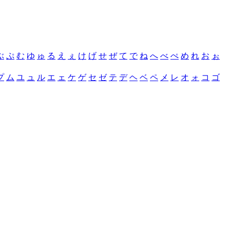
ぶ
ぷ
む
ゆ
ゅ
る
え
ぇ
け
げ
せ
ぜ
て
で
ね
へ
べ
ぺ
め
れ
お
ぉ
プ
ム
ユ
ュ
ル
エ
ェ
ケ
ゲ
セ
ゼ
テ
デ
ヘ
ベ
ペ
メ
レ
オ
ォ
コ
ゴ