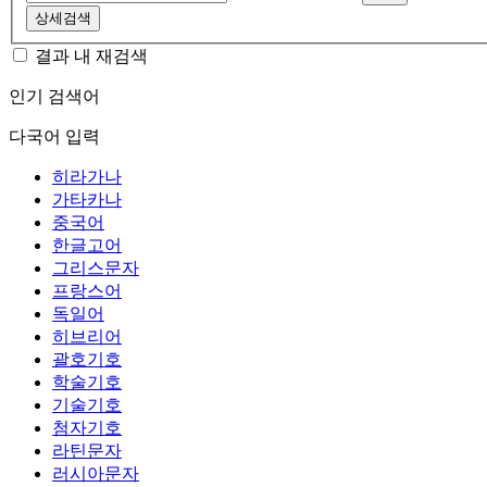
상세검색
결과 내 재검색
인기 검색어
다국어 입력
히라가나
가타카나
중국어
한글고어
그리스문자
프랑스어
독일어
히브리어
괄호기호
학술기호
기술기호
첨자기호
라틴문자
러시아문자