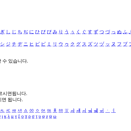
ぎ
し
じ
ち
ぢ
に
ひ
び
ぴ
み
り
う
ぅ
く
ぐ
す
ず
つ
づ
っ
ぬ
ふ
シ
ジ
チ
ヂ
ニ
ヒ
ビ
ピ
ミ
リ
ウ
ゥ
ク
グ
ス
ズ
ツ
ヅ
ッ
ヌ
フ
ブ
할 수 있습니다.
누르시면됩니다.
시면 됩니다.
ㅻ
ㅼ
ㅽ
ㅾ
ㅿ
ㆀ
ㆁ
ㆂ
ㆃ
ㆄ
ㆅ
ㆆ
ㆇ
ㆈ
ㆉ
ㆊ
ㆋ
ㆌ
ㆍ
ㆎ
θ
ι
κ
λ
μ
ν
ξ
ο
π
ρ
σ
τ
υ
φ
χ
ψ
ω