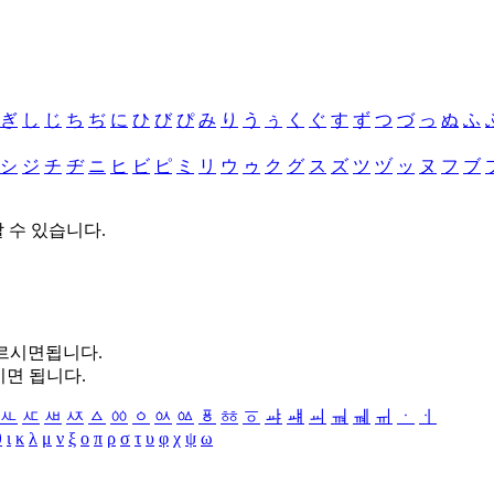
ぎ
し
じ
ち
ぢ
に
ひ
び
ぴ
み
り
う
ぅ
く
ぐ
す
ず
つ
づ
っ
ぬ
ふ
シ
ジ
チ
ヂ
ニ
ヒ
ビ
ピ
ミ
リ
ウ
ゥ
ク
グ
ス
ズ
ツ
ヅ
ッ
ヌ
フ
ブ
할 수 있습니다.
누르시면됩니다.
시면 됩니다.
ㅻ
ㅼ
ㅽ
ㅾ
ㅿ
ㆀ
ㆁ
ㆂ
ㆃ
ㆄ
ㆅ
ㆆ
ㆇ
ㆈ
ㆉ
ㆊ
ㆋ
ㆌ
ㆍ
ㆎ
θ
ι
κ
λ
μ
ν
ξ
ο
π
ρ
σ
τ
υ
φ
χ
ψ
ω