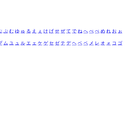
ぶ
ぷ
む
ゆ
ゅ
る
え
ぇ
け
げ
せ
ぜ
て
で
ね
へ
べ
ぺ
め
れ
お
ぉ
プ
ム
ユ
ュ
ル
エ
ェ
ケ
ゲ
セ
ゼ
テ
デ
ヘ
ベ
ペ
メ
レ
オ
ォ
コ
ゴ