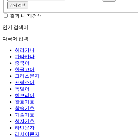
상세검색
결과 내 재검색
인기 검색어
다국어 입력
히라가나
가타카나
중국어
한글고어
그리스문자
프랑스어
독일어
히브리어
괄호기호
학술기호
기술기호
첨자기호
라틴문자
러시아문자