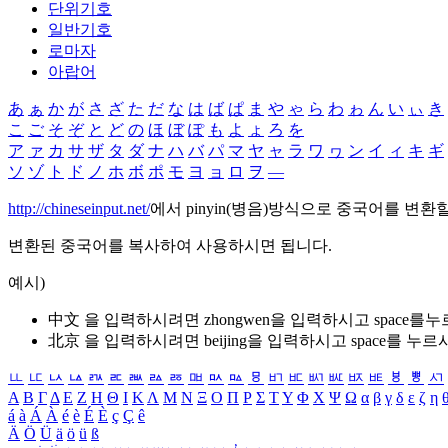
단위기호
일반기호
로마자
아랍어
あ
ぁ
か
が
さ
ざ
た
だ
な
は
ば
ぱ
ま
や
ゃ
ら
わ
ゎ
ん
い
ぃ
き
こ
ご
そ
ぞ
と
ど
の
ほ
ぼ
ぽ
も
よ
ょ
ろ
を
ア
ァ
カ
サ
ザ
タ
ダ
ナ
ハ
バ
パ
マ
ヤ
ャ
ラ
ワ
ヮ
ン
イ
ィ
キ
ギ
ソ
ゾ
ト
ド
ノ
ホ
ボ
ポ
モ
ヨ
ョ
ロ
ヲ
―
http://chineseinput.net/
에서 pinyin(병음)방식으로 중국어를 변환
변환된 중국어를 복사하여 사용하시면 됩니다.
예시)
中文 을 입력하시려면
zhongwen
을 입력하시고 space를
北京 을 입력하시려면
beijing
을 입력하시고 space를 누르
ㅥ
ㅦ
ㅧ
ㅨ
ㅩ
ㅪ
ㅫ
ㅬ
ㅭ
ㅮ
ㅯ
ㅰ
ㅱ
ㅲ
ㅳ
ㅴ
ㅵ
ㅶ
ㅷ
ㅸ
ㅹ
ㅺ
Α
Β
Γ
Δ
Ε
Ζ
Η
Θ
Ι
Κ
Λ
Μ
Ν
Ξ
Ο
Π
Ρ
Σ
Τ
Υ
Φ
Χ
Ψ
Ω
α
β
γ
δ
ε
ζ
η
á
à
Á
À
é
è
É
È
ç
Ç
ê
Ä
Ö
Ü
ä
ö
ü
ß