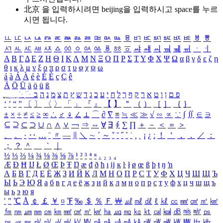
北京 을 입력하시려면
beijing
을 입력하시고 space를 누르
시면 됩니다.
ㅥ
ㅦ
ㅧ
ㅨ
ㅩ
ㅪ
ㅫ
ㅬ
ㅭ
ㅮ
ㅯ
ㅰ
ㅱ
ㅲ
ㅳ
ㅴ
ㅵ
ㅶ
ㅷ
ㅸ
ㅹ
ㅺ
ㅻ
ㅼ
ㅽ
ㅾ
ㅿ
ㆀ
ㆁ
ㆂ
ㆃ
ㆄ
ㆅ
ㆆ
ㆇ
ㆈ
ㆉ
ㆊ
ㆋ
ㆌ
ㆍ
ㆎ
Α
Β
Γ
Δ
Ε
Ζ
Η
Θ
Ι
Κ
Λ
Μ
Ν
Ξ
Ο
Π
Ρ
Σ
Τ
Υ
Φ
Χ
Ψ
Ω
α
β
γ
δ
ε
ζ
η
θ
ι
κ
λ
μ
ν
ξ
ο
π
ρ
σ
τ
υ
φ
χ
ψ
ω
á
à
Á
À
é
è
É
È
ç
Ç
ê
Ä
Ö
Ü
ä
ö
ü
ß
ְ
ֳ
ֲ
ֱ
ָ
ַ
ֵ
ֶ
ִ
ֹ
ּ
ֻ
ׂ
ׁ
ּ
ב
ה
נ
מ
צ
ת
ץ
ש
ד
ג
כ
ע
י
ח
ל
ך
ף
ק
ר
א
ט
ו
ן
ם
פ
‘
’
“
”
〔
〕
〈
〉
「
」
『
』
【
】
＂
（
）
［
］
｛
｝
±
×
÷
≠
≤
≥
∞
∴
♂
♀
∠
⊥
⌒
∂
∇
≡
≒
≪
≫
√
∽
∝
∵
∫
∬
∈
∋
⊆
⊇
⊂
⊃
∪
∩
∧
∨
￢
⇒
⇔
∀
∃
∮
∑
∏
＋
－
＜
＝
＞
、
。
·
‥
…
¨
〃
―
∥
＼
∼
´
～
ˇ
˘
˝
˚
˙
¸
˛
¡
¿
ː
！
＇
，
．
／
：
；
？
＾
＿
｀
｜
½
⅓
⅔
¼
¾
⅛
⅜
⅝
⅞
¹
²
³
⁴
ⁿ
₁
₂
₃
₄
Æ
Ð
Ħ
Ĳ
Ł
Ø
Œ
Þ
Ŧ
Ŋ
æ
đ
ð
ħ
ı
ĳ
ĸ
ŀ
ł
ø
œ
ß
þ
ŧ
ŋ
ŉ
А
Б
В
Г
Д
Е
Ё
Ж
З
И
Й
К
Л
М
Н
О
П
Р
С
Т
У
Ф
Х
Ц
Ч
Ш
Щ
Ъ
Ы
Ь
Э
Ю
Я
а
б
в
г
д
е
ё
ж
з
и
й
к
л
м
н
о
п
р
с
т
у
ф
х
ц
ч
ш
щ
ъ
ы
ь
э
ю
я
′
″
℃
Å
￠
￡
￥
¤
℉
‰
＄
％
Ｆ
￦
㎕
㎖
㎗
ℓ
㎘
㏄
㎣
㎤
㎥
㎦
㎙
㎚
㎛
㎜
㎝
㎞
㎟
㎠
㎡
㎢
㏊
㎍
㎎
㎏
㏏
㎈
㎉
㏈
㎧
㎨
㎰
㎱
㎲
㎳
㎴
㎵
㎶
㎷
㎸
㎹
㎀
㎁
㎂
㎃
㎄
㎺
㎻
㎽
㎾
㎿
㎐
㎑