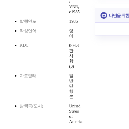
:
VNR,
c1985
나만을 위한
발행연도
1985
작성언어
영
어
KDC
006.3
판
사
항
(3)
자료형태
일
반
단
행
본
발행국(도시)
United
States
of
America