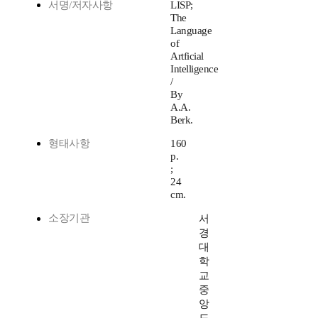
서명/저자사항
LISP;
The
Language
of
Artficial
Intelligence
/
By
A.A.
Berk.
형태사항
160
p.
;
24
cm.
소장기관
서
경
대
학
교
중
앙