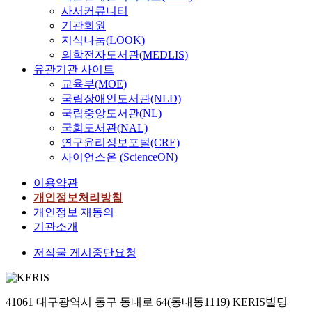
사서커뮤니티
기관회원
지식나눔(LOOK)
의학전자도서관(MEDLIS)
유관기관 사이트
교육부(MOE)
국립장애인도서관(NLD)
국립중앙도서관(NL)
국회도서관(NAL)
연구윤리정보포털(CRE)
사이언스온 (ScienceON)
이용약관
개인정보처리방침
개인정보 재동의
기관소개
저작물 게시중단요청
41061 대구광역시 동구 동내로 64(동내동1119) KERIS빌딩