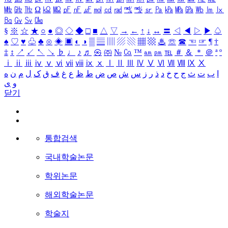
㎒
㎓
㎔
Ω
㏀
㏁
㎊
㎋
㎌
㏖
㏅
㎭
㎮
㎯
㏛
㎩
㎪
㎫
㎬
㏝
㏐
㏓
㏃
㏉
㏜
㏆
§
※
☆
★
○
●
◎
◇
◆
□
■
△
▽
→
←
↑
↓
↔
〓
◁
◀
▷
▶
♤
♠
♡
♥
♧
♣
⊙
◈
▣
◐
◑
▒
▤
▥
▨
▧
▦
▩
♨
☏
☎
☜
☞
¶
†
‡
↕
↗
↙
↖
↘
♭
♩
♪
♬
㉿
㈜
№
㏇
™
㏂
㏘
℡
＃
＆
＊
＠
ª
º
ⅰ
ⅱ
ⅲ
ⅳ
ⅴ
ⅵ
ⅶ
ⅷ
ⅸ
ⅹ
Ⅰ
Ⅱ
Ⅲ
Ⅳ
Ⅴ
Ⅵ
Ⅶ
Ⅷ
Ⅸ
Ⅹ
ا
ب
ت
ث
ج
ح
خ
د
ذ
ر
ز
س
ش
ص
ض
ط
ظ
ع
غ
ف
ق
ک
ل
م
ن
ه
و
ی
닫기
통합검색
국내학술논문
학위논문
해외학술논문
학술지