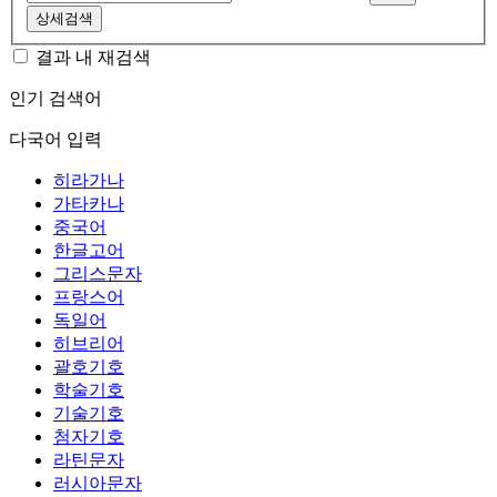
상세검색
결과 내 재검색
인기 검색어
다국어 입력
히라가나
가타카나
중국어
한글고어
그리스문자
프랑스어
독일어
히브리어
괄호기호
학술기호
기술기호
첨자기호
라틴문자
러시아문자