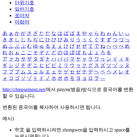
단위기호
일반기호
로마자
아랍어
あ
ぁ
か
が
さ
ざ
た
だ
な
は
ば
ぱ
ま
や
ゃ
ら
わ
ゎ
ん
い
ぃ
き
ぎ
し
じ
ち
ぢ
に
ひ
び
ぴ
み
り
う
ぅ
く
ぐ
す
ず
つ
づ
っ
ぬ
ふ
ぶ
ぷ
む
ゆ
ゅ
る
え
ぇ
け
げ
せ
ぜ
て
で
ね
へ
べ
ぺ
め
れ
お
ぉ
こ
ご
そ
ぞ
と
ど
の
ほ
ぼ
ぽ
も
よ
ょ
ろ
を
ア
ァ
カ
サ
ザ
タ
ダ
ナ
ハ
バ
パ
マ
ヤ
ャ
ラ
ワ
ヮ
ン
イ
ィ
キ
ギ
シ
ジ
チ
ヂ
ニ
ヒ
ビ
ピ
ミ
リ
ウ
ゥ
ク
グ
ス
ズ
ツ
ヅ
ッ
ヌ
フ
ブ
プ
ム
ユ
ュ
ル
エ
ェ
ケ
ゲ
セ
ゼ
テ
デ
ヘ
ベ
ペ
メ
レ
オ
ォ
コ
ゴ
ソ
ゾ
ト
ド
ノ
ホ
ボ
ポ
モ
ヨ
ョ
ロ
ヲ
―
http://chineseinput.net/
에서 pinyin(병음)방식으로 중국어를 변환
할 수 있습니다.
변환된 중국어를 복사하여 사용하시면 됩니다.
예시)
中文 을 입력하시려면
zhongwen
을 입력하시고 space를
누르시면됩니다.