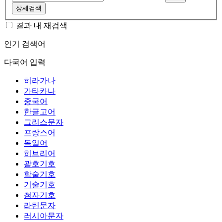
상세검색
결과 내 재검색
인기 검색어
다국어 입력
히라가나
가타카나
중국어
한글고어
그리스문자
프랑스어
독일어
히브리어
괄호기호
학술기호
기술기호
첨자기호
라틴문자
러시아문자