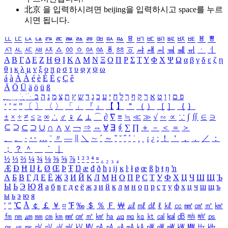
北京 을 입력하시려면
beijing
을 입력하시고 space를 누르
시면 됩니다.
ㅥ
ㅦ
ㅧ
ㅨ
ㅩ
ㅪ
ㅫ
ㅬ
ㅭ
ㅮ
ㅯ
ㅰ
ㅱ
ㅲ
ㅳ
ㅴ
ㅵ
ㅶ
ㅷ
ㅸ
ㅹ
ㅺ
ㅻ
ㅼ
ㅽ
ㅾ
ㅿ
ㆀ
ㆁ
ㆂ
ㆃ
ㆄ
ㆅ
ㆆ
ㆇ
ㆈ
ㆉ
ㆊ
ㆋ
ㆌ
ㆍ
ㆎ
Α
Β
Γ
Δ
Ε
Ζ
Η
Θ
Ι
Κ
Λ
Μ
Ν
Ξ
Ο
Π
Ρ
Σ
Τ
Υ
Φ
Χ
Ψ
Ω
α
β
γ
δ
ε
ζ
η
θ
ι
κ
λ
μ
ν
ξ
ο
π
ρ
σ
τ
υ
φ
χ
ψ
ω
á
à
Á
À
é
è
É
È
ç
Ç
ê
Ä
Ö
Ü
ä
ö
ü
ß
ְ
ֳ
ֲ
ֱ
ָ
ַ
ֵ
ֶ
ִ
ֹ
ּ
ֻ
ׂ
ׁ
ּ
ב
ה
נ
מ
צ
ת
ץ
ש
ד
ג
כ
ע
י
ח
ל
ך
ף
ק
ר
א
ט
ו
ן
ם
פ
‘
’
“
”
〔
〕
〈
〉
「
」
『
』
【
】
＂
（
）
［
］
｛
｝
±
×
÷
≠
≤
≥
∞
∴
♂
♀
∠
⊥
⌒
∂
∇
≡
≒
≪
≫
√
∽
∝
∵
∫
∬
∈
∋
⊆
⊇
⊂
⊃
∪
∩
∧
∨
￢
⇒
⇔
∀
∃
∮
∑
∏
＋
－
＜
＝
＞
、
。
·
‥
…
¨
〃
―
∥
＼
∼
´
～
ˇ
˘
˝
˚
˙
¸
˛
¡
¿
ː
！
＇
，
．
／
：
；
？
＾
＿
｀
｜
½
⅓
⅔
¼
¾
⅛
⅜
⅝
⅞
¹
²
³
⁴
ⁿ
₁
₂
₃
₄
Æ
Ð
Ħ
Ĳ
Ł
Ø
Œ
Þ
Ŧ
Ŋ
æ
đ
ð
ħ
ı
ĳ
ĸ
ŀ
ł
ø
œ
ß
þ
ŧ
ŋ
ŉ
А
Б
В
Г
Д
Е
Ё
Ж
З
И
Й
К
Л
М
Н
О
П
Р
С
Т
У
Ф
Х
Ц
Ч
Ш
Щ
Ъ
Ы
Ь
Э
Ю
Я
а
б
в
г
д
е
ё
ж
з
и
й
к
л
м
н
о
п
р
с
т
у
ф
х
ц
ч
ш
щ
ъ
ы
ь
э
ю
я
′
″
℃
Å
￠
￡
￥
¤
℉
‰
＄
％
Ｆ
￦
㎕
㎖
㎗
ℓ
㎘
㏄
㎣
㎤
㎥
㎦
㎙
㎚
㎛
㎜
㎝
㎞
㎟
㎠
㎡
㎢
㏊
㎍
㎎
㎏
㏏
㎈
㎉
㏈
㎧
㎨
㎰
㎱
㎲
㎳
㎴
㎵
㎶
㎷
㎸
㎹
㎀
㎁
㎂
㎃
㎄
㎺
㎻
㎽
㎾
㎿
㎐
㎑