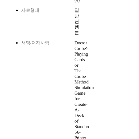
(4)
자료형태
일
반
단
행
본
서명/저자사항
Doctor
Grube's
Playing
Cards
or
The
Grube
Method
Simulation
Game
for
Create-
A-
Deck
of
Standard
56-
Printer