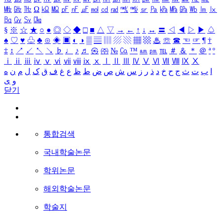
㎒
㎓
㎔
Ω
㏀
㏁
㎊
㎋
㎌
㏖
㏅
㎭
㎮
㎯
㏛
㎩
㎪
㎫
㎬
㏝
㏐
㏓
㏃
㏉
㏜
㏆
§
※
☆
★
○
●
◎
◇
◆
□
■
△
▽
→
←
↑
↓
↔
〓
◁
◀
▷
▶
♤
♠
♡
♥
♧
♣
⊙
◈
▣
◐
◑
▒
▤
▥
▨
▧
▦
▩
♨
☏
☎
☜
☞
¶
†
‡
↕
↗
↙
↖
↘
♭
♩
♪
♬
㉿
㈜
№
㏇
™
㏂
㏘
℡
＃
＆
＊
＠
ª
º
ⅰ
ⅱ
ⅲ
ⅳ
ⅴ
ⅵ
ⅶ
ⅷ
ⅸ
ⅹ
Ⅰ
Ⅱ
Ⅲ
Ⅳ
Ⅴ
Ⅵ
Ⅶ
Ⅷ
Ⅸ
Ⅹ
ا
ب
ت
ث
ج
ح
خ
د
ذ
ر
ز
س
ش
ص
ض
ط
ظ
ع
غ
ف
ق
ک
ل
م
ن
ه
و
ی
닫기
통합검색
국내학술논문
학위논문
해외학술논문
학술지