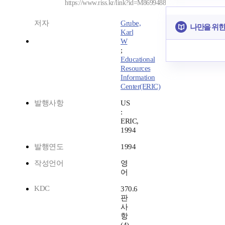
https://www.riss.kr/link?id=M8699488
저자
Grube,
나만을 위한
Karl
W
;
Educational
Resources
Information
Center(ERIC)
발행사항
US
:
ERIC,
1994
발행연도
1994
작성언어
영
어
KDC
370.6
판
사
항