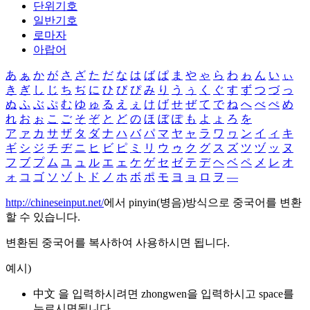
단위기호
일반기호
로마자
아랍어
あ
ぁ
か
が
さ
ざ
た
だ
な
は
ば
ぱ
ま
や
ゃ
ら
わ
ゎ
ん
い
ぃ
き
ぎ
し
じ
ち
ぢ
に
ひ
び
ぴ
み
り
う
ぅ
く
ぐ
す
ず
つ
づ
っ
ぬ
ふ
ぶ
ぷ
む
ゆ
ゅ
る
え
ぇ
け
げ
せ
ぜ
て
で
ね
へ
べ
ぺ
め
れ
お
ぉ
こ
ご
そ
ぞ
と
ど
の
ほ
ぼ
ぽ
も
よ
ょ
ろ
を
ア
ァ
カ
サ
ザ
タ
ダ
ナ
ハ
バ
パ
マ
ヤ
ャ
ラ
ワ
ヮ
ン
イ
ィ
キ
ギ
シ
ジ
チ
ヂ
ニ
ヒ
ビ
ピ
ミ
リ
ウ
ゥ
ク
グ
ス
ズ
ツ
ヅ
ッ
ヌ
フ
ブ
プ
ム
ユ
ュ
ル
エ
ェ
ケ
ゲ
セ
ゼ
テ
デ
ヘ
ベ
ペ
メ
レ
オ
ォ
コ
ゴ
ソ
ゾ
ト
ド
ノ
ホ
ボ
ポ
モ
ヨ
ョ
ロ
ヲ
―
http://chineseinput.net/
에서 pinyin(병음)방식으로 중국어를 변환
할 수 있습니다.
변환된 중국어를 복사하여 사용하시면 됩니다.
예시)
中文 을 입력하시려면
zhongwen
을 입력하시고 space를
누르시면됩니다.