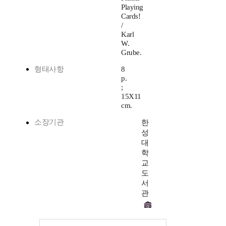
Playing
Cards!
/
Karl
W.
Grube.
형태사항
8
p.
;
15X11
cm.
소장기관
한
성
대
학
교
도
서
관