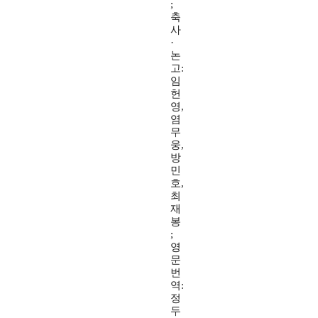
;
축
사
·
논
고:
임
헌
영,
염
무
웅,
방
민
호,
최
재
봉
;
영
문
번
역:
정
두