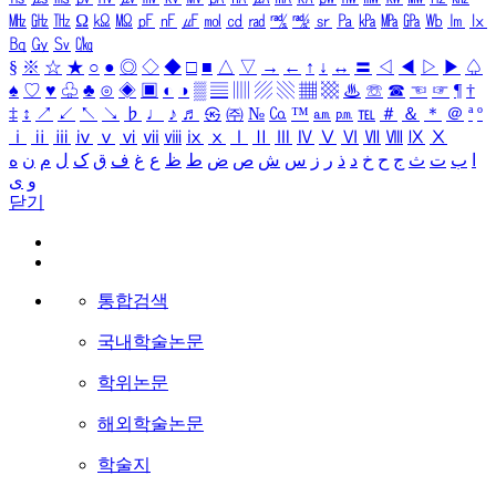
㎒
㎓
㎔
Ω
㏀
㏁
㎊
㎋
㎌
㏖
㏅
㎭
㎮
㎯
㏛
㎩
㎪
㎫
㎬
㏝
㏐
㏓
㏃
㏉
㏜
㏆
§
※
☆
★
○
●
◎
◇
◆
□
■
△
▽
→
←
↑
↓
↔
〓
◁
◀
▷
▶
♤
♠
♡
♥
♧
♣
⊙
◈
▣
◐
◑
▒
▤
▥
▨
▧
▦
▩
♨
☏
☎
☜
☞
¶
†
‡
↕
↗
↙
↖
↘
♭
♩
♪
♬
㉿
㈜
№
㏇
™
㏂
㏘
℡
＃
＆
＊
＠
ª
º
ⅰ
ⅱ
ⅲ
ⅳ
ⅴ
ⅵ
ⅶ
ⅷ
ⅸ
ⅹ
Ⅰ
Ⅱ
Ⅲ
Ⅳ
Ⅴ
Ⅵ
Ⅶ
Ⅷ
Ⅸ
Ⅹ
ا
ب
ت
ث
ج
ح
خ
د
ذ
ر
ز
س
ش
ص
ض
ط
ظ
ع
غ
ف
ق
ک
ل
م
ن
ه
و
ی
닫기
통합검색
국내학술논문
학위논문
해외학술논문
학술지