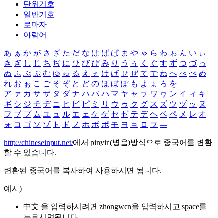
단위기호
일반기호
로마자
아랍어
あ
ぁ
か
が
さ
ざ
た
だ
な
は
ば
ぱ
ま
や
ゃ
ら
わ
ゎ
ん
い
ぃ
き
ぎ
し
じ
ち
ぢ
に
ひ
び
ぴ
み
り
う
ぅ
く
ぐ
す
ず
つ
づ
っ
ぬ
ふ
ぶ
ぷ
む
ゆ
ゅ
る
え
ぇ
け
げ
せ
ぜ
て
で
ね
へ
べ
ぺ
め
れ
お
ぉ
こ
ご
そ
ぞ
と
ど
の
ほ
ぼ
ぽ
も
よ
ょ
ろ
を
ア
ァ
カ
サ
ザ
タ
ダ
ナ
ハ
バ
パ
マ
ヤ
ャ
ラ
ワ
ヮ
ン
イ
ィ
キ
ギ
シ
ジ
チ
ヂ
ニ
ヒ
ビ
ピ
ミ
リ
ウ
ゥ
ク
グ
ス
ズ
ツ
ヅ
ッ
ヌ
フ
ブ
プ
ム
ユ
ュ
ル
エ
ェ
ケ
ゲ
セ
ゼ
テ
デ
ヘ
ベ
ペ
メ
レ
オ
ォ
コ
ゴ
ソ
ゾ
ト
ド
ノ
ホ
ボ
ポ
モ
ヨ
ョ
ロ
ヲ
―
http://chineseinput.net/
에서 pinyin(병음)방식으로 중국어를 변환
할 수 있습니다.
변환된 중국어를 복사하여 사용하시면 됩니다.
예시)
中文 을 입력하시려면
zhongwen
을 입력하시고 space를
누르시면됩니다.