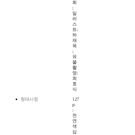
희
;
일
러
스
트:
하
재
욱
;
유
물
촬
영:
최
호
식
형태사항
127
p.
:
천
연
색
삽