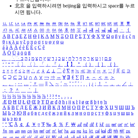
北京 을 입력하시려면
beijing
을 입력하시고 space를 누르
시면 됩니다.
ㅥ
ㅦ
ㅧ
ㅨ
ㅩ
ㅪ
ㅫ
ㅬ
ㅭ
ㅮ
ㅯ
ㅰ
ㅱ
ㅲ
ㅳ
ㅴ
ㅵ
ㅶ
ㅷ
ㅸ
ㅹ
ㅺ
ㅻ
ㅼ
ㅽ
ㅾ
ㅿ
ㆀ
ㆁ
ㆂ
ㆃ
ㆄ
ㆅ
ㆆ
ㆇ
ㆈ
ㆉ
ㆊ
ㆋ
ㆌ
ㆍ
ㆎ
Α
Β
Γ
Δ
Ε
Ζ
Η
Θ
Ι
Κ
Λ
Μ
Ν
Ξ
Ο
Π
Ρ
Σ
Τ
Υ
Φ
Χ
Ψ
Ω
α
β
γ
δ
ε
ζ
η
θ
ι
κ
λ
μ
ν
ξ
ο
π
ρ
σ
τ
υ
φ
χ
ψ
ω
á
à
Á
À
é
è
É
È
ç
Ç
ê
Ä
Ö
Ü
ä
ö
ü
ß
ְ
ֳ
ֲ
ֱ
ָ
ַ
ֵ
ֶ
ִ
ֹ
ּ
ֻ
ׂ
ׁ
ּ
ב
ה
נ
מ
צ
ת
ץ
ש
ד
ג
כ
ע
י
ח
ל
ך
ף
ק
ר
א
ט
ו
ן
ם
פ
‘
’
“
”
〔
〕
〈
〉
「
」
『
』
【
】
＂
（
）
［
］
｛
｝
±
×
÷
≠
≤
≥
∞
∴
♂
♀
∠
⊥
⌒
∂
∇
≡
≒
≪
≫
√
∽
∝
∵
∫
∬
∈
∋
⊆
⊇
⊂
⊃
∪
∩
∧
∨
￢
⇒
⇔
∀
∃
∮
∑
∏
＋
－
＜
＝
＞
、
。
·
‥
…
¨
〃
―
∥
＼
∼
´
～
ˇ
˘
˝
˚
˙
¸
˛
¡
¿
ː
！
＇
，
．
／
：
；
？
＾
＿
｀
｜
½
⅓
⅔
¼
¾
⅛
⅜
⅝
⅞
¹
²
³
⁴
ⁿ
₁
₂
₃
₄
Æ
Ð
Ħ
Ĳ
Ł
Ø
Œ
Þ
Ŧ
Ŋ
æ
đ
ð
ħ
ı
ĳ
ĸ
ŀ
ł
ø
œ
ß
þ
ŧ
ŋ
ŉ
А
Б
В
Г
Д
Е
Ё
Ж
З
И
Й
К
Л
М
Н
О
П
Р
С
Т
У
Ф
Х
Ц
Ч
Ш
Щ
Ъ
Ы
Ь
Э
Ю
Я
а
б
в
г
д
е
ё
ж
з
и
й
к
л
м
н
о
п
р
с
т
у
ф
х
ц
ч
ш
щ
ъ
ы
ь
э
ю
я
′
″
℃
Å
￠
￡
￥
¤
℉
‰
＄
％
Ｆ
￦
㎕
㎖
㎗
ℓ
㎘
㏄
㎣
㎤
㎥
㎦
㎙
㎚
㎛
㎜
㎝
㎞
㎟
㎠
㎡
㎢
㏊
㎍
㎎
㎏
㏏
㎈
㎉
㏈
㎧
㎨
㎰
㎱
㎲
㎳
㎴
㎵
㎶
㎷
㎸
㎹
㎀
㎁
㎂
㎃
㎄
㎺
㎻
㎽
㎾
㎿
㎐
㎑