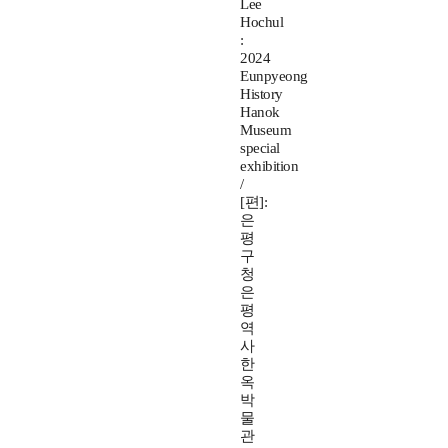
Lee
Hochul
:
2024
Eunpyeong
History
Hanok
Museum
special
exhibition
/
[편]:
은
평
구
청
은
평
역
사
한
옥
박
물
관