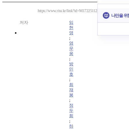
https://www.riss.kr/link?id=M17225112
나만을 위
저자
임
헌
영
;
염
무
웅
;
방
민
호
;
최
재
봉
;
정
두
희
;
하