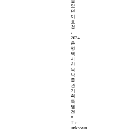
몰
랐
던
이
호
철
:
2024
은
평
역
사
한
옥
박
물
관
기
획
특
별
전
=
The
unknown