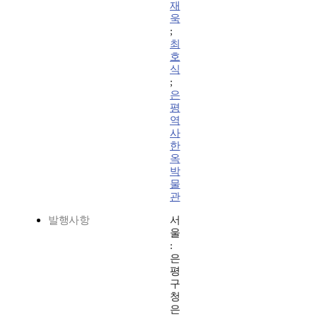
재
욱
;
최
호
식
;
은
평
역
사
한
옥
박
물
관
발행사항
서
울
:
은
평
구
청
은