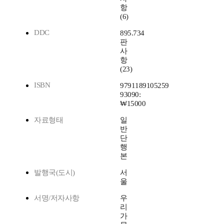
항
(6)
DDC
895.734
판
사
항
(23)
ISBN
9791189105259
93090:
₩15000
자료형태
일
반
단
행
본
발행국(도시)
서
울
서명/저자사항
우
리
가