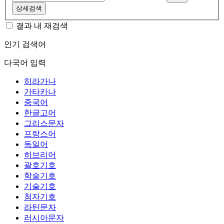
상세검색
결과 내 재검색
인기 검색어
다국어 입력
히라가나
가타카나
중국어
한글고어
그리스문자
프랑스어
독일어
히브리어
괄호기호
학술기호
기술기호
첨자기호
라틴문자
러시아문자