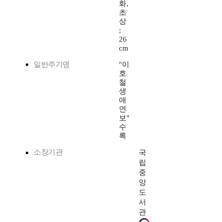
화,
초
상
;
26
cm
일반주기명
"이
호
철
생
애
연
보"
수
록
소장기관
국
립
중
앙
도
서
관