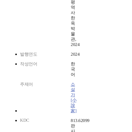
평
역
사
한
옥
박
물
관,
2024
발행연도
2024
작성언어
한
국
어
주제어
소
설
가
[小
說
家]
KDC
813.62099
판
사