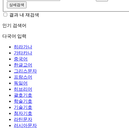
상세검색
결과 내 재검색
인기 검색어
다국어 입력
히라가나
가타카나
중국어
한글고어
그리스문자
프랑스어
독일어
히브리어
괄호기호
학술기호
기술기호
첨자기호
라틴문자
러시아문자