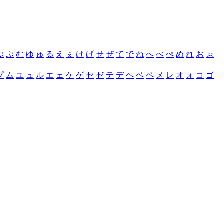
ぶ
ぷ
む
ゆ
ゅ
る
え
ぇ
け
げ
せ
ぜ
て
で
ね
へ
べ
ぺ
め
れ
お
ぉ
プ
ム
ユ
ュ
ル
エ
ェ
ケ
ゲ
セ
ゼ
テ
デ
ヘ
ベ
ペ
メ
レ
オ
ォ
コ
ゴ