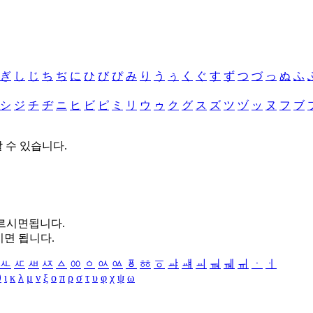
ぎ
し
じ
ち
ぢ
に
ひ
び
ぴ
み
り
う
ぅ
く
ぐ
す
ず
つ
づ
っ
ぬ
ふ
シ
ジ
チ
ヂ
ニ
ヒ
ビ
ピ
ミ
リ
ウ
ゥ
ク
グ
ス
ズ
ツ
ヅ
ッ
ヌ
フ
ブ
할 수 있습니다.
누르시면됩니다.
시면 됩니다.
ㅻ
ㅼ
ㅽ
ㅾ
ㅿ
ㆀ
ㆁ
ㆂ
ㆃ
ㆄ
ㆅ
ㆆ
ㆇ
ㆈ
ㆉ
ㆊ
ㆋ
ㆌ
ㆍ
ㆎ
θ
ι
κ
λ
μ
ν
ξ
ο
π
ρ
σ
τ
υ
φ
χ
ψ
ω