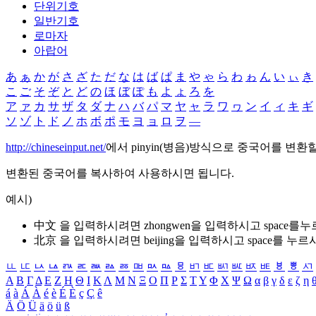
단위기호
일반기호
로마자
아랍어
あ
ぁ
か
が
さ
ざ
た
だ
な
は
ば
ぱ
ま
や
ゃ
ら
わ
ゎ
ん
い
ぃ
き
こ
ご
そ
ぞ
と
ど
の
ほ
ぼ
ぽ
も
よ
ょ
ろ
を
ア
ァ
カ
サ
ザ
タ
ダ
ナ
ハ
バ
パ
マ
ヤ
ャ
ラ
ワ
ヮ
ン
イ
ィ
キ
ギ
ソ
ゾ
ト
ド
ノ
ホ
ボ
ポ
モ
ヨ
ョ
ロ
ヲ
―
http://chineseinput.net/
에서 pinyin(병음)방식으로 중국어를 변환
변환된 중국어를 복사하여 사용하시면 됩니다.
예시)
中文 을 입력하시려면
zhongwen
을 입력하시고 space를
北京 을 입력하시려면
beijing
을 입력하시고 space를 누르
ㅥ
ㅦ
ㅧ
ㅨ
ㅩ
ㅪ
ㅫ
ㅬ
ㅭ
ㅮ
ㅯ
ㅰ
ㅱ
ㅲ
ㅳ
ㅴ
ㅵ
ㅶ
ㅷ
ㅸ
ㅹ
ㅺ
Α
Β
Γ
Δ
Ε
Ζ
Η
Θ
Ι
Κ
Λ
Μ
Ν
Ξ
Ο
Π
Ρ
Σ
Τ
Υ
Φ
Χ
Ψ
Ω
α
β
γ
δ
ε
ζ
η
á
à
Á
À
é
è
É
È
ç
Ç
ê
Ä
Ö
Ü
ä
ö
ü
ß