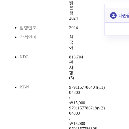
맑
은
샘,
나만을
2024
발행연도
2024
작성언어
한
국
어
KDC
813.704
판
사
항
(5)
ISBN
9791157786404(v.1)
04800
:
￦15,000
9791157786718(v.2)
04800
:
￦15,000
9791157786398