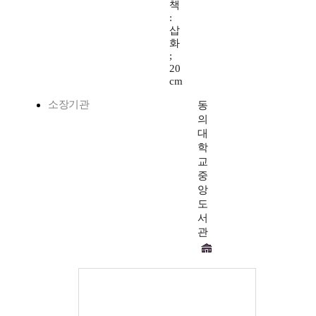
책
:
삽
화
;
20
cm
소장기관
동
의
대
학
교
중
앙
도
서
관