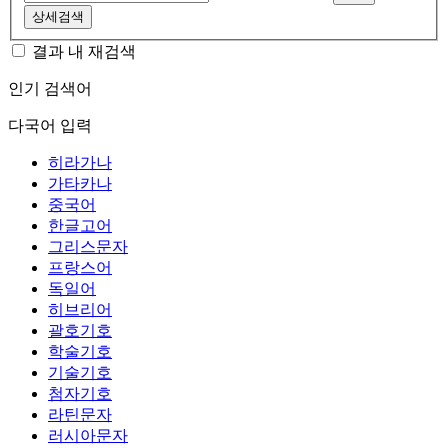
상세검색
결과 내 재검색
인기 검색어
다국어 입력
히라가나
가타카나
중국어
한글고어
그리스문자
프랑스어
독일어
히브리어
괄호기호
학술기호
기술기호
첨자기호
라틴문자
러시아문자