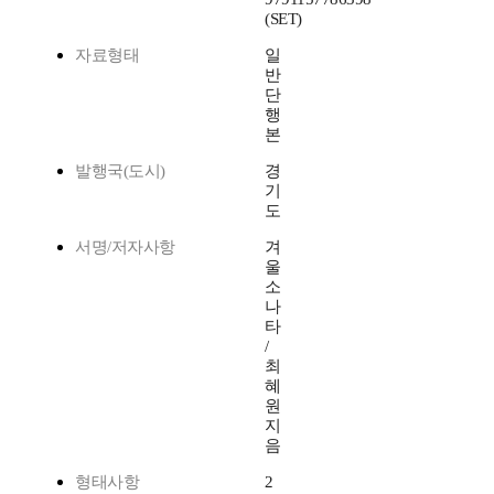
(SET)
자료형태
일
반
단
행
본
발행국(도시)
경
기
도
서명/저자사항
겨
울
소
나
타
/
최
혜
원
지
음
형태사항
2