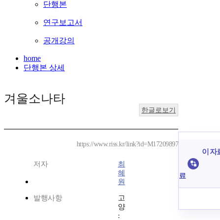
단행본
연구보고서
공개강의
home
단행본 상세
겨울소나타
한글로보기
https://www.riss.kr/link?id=M17209897
이 자
저자
최
혜
료
원
발행사항
고
양
: