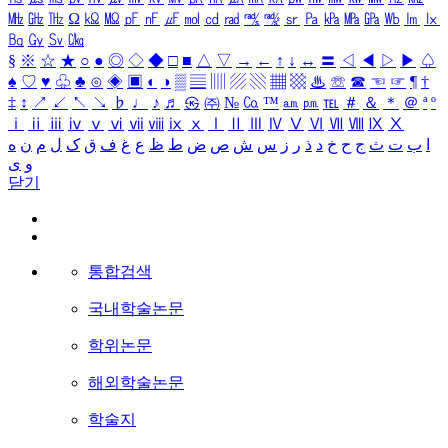
㎒
㎓
㎔
Ω
㏀
㏁
㎊
㎋
㎌
㏖
㏅
㎭
㎮
㎯
㏛
㎩
㎪
㎫
㎬
㏝
㏐
㏓
㏃
㏉
㏜
㏆
§
※
☆
★
○
●
◎
◇
◆
□
■
△
▽
→
←
↑
↓
↔
〓
◁
◀
▷
▶
♤
♠
♡
♥
♧
♣
⊙
◈
▣
◐
◑
▒
▤
▥
▨
▧
▦
▩
♨
☏
☎
☜
☞
¶
†
‡
↕
↗
↙
↖
↘
♭
♩
♪
♬
㉿
㈜
№
㏇
™
㏂
㏘
℡
＃
＆
＊
＠
ª
º
ⅰ
ⅱ
ⅲ
ⅳ
ⅴ
ⅵ
ⅶ
ⅷ
ⅸ
ⅹ
Ⅰ
Ⅱ
Ⅲ
Ⅳ
Ⅴ
Ⅵ
Ⅶ
Ⅷ
Ⅸ
Ⅹ
ا
ب
ت
ث
ج
ح
خ
د
ذ
ر
ز
س
ش
ص
ض
ط
ظ
ع
غ
ف
ق
ک
ل
م
ن
ه
و
ی
닫기
통합검색
국내학술논문
학위논문
해외학술논문
학술지