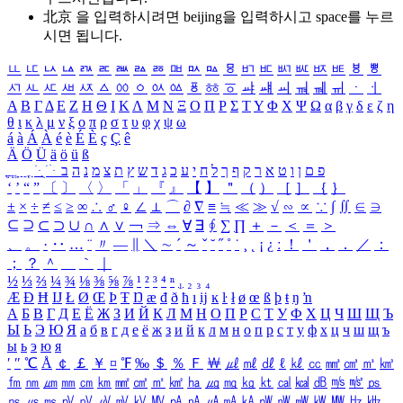
北京 을 입력하시려면
beijing
을 입력하시고 space를 누르
시면 됩니다.
ㅥ
ㅦ
ㅧ
ㅨ
ㅩ
ㅪ
ㅫ
ㅬ
ㅭ
ㅮ
ㅯ
ㅰ
ㅱ
ㅲ
ㅳ
ㅴ
ㅵ
ㅶ
ㅷ
ㅸ
ㅹ
ㅺ
ㅻ
ㅼ
ㅽ
ㅾ
ㅿ
ㆀ
ㆁ
ㆂ
ㆃ
ㆄ
ㆅ
ㆆ
ㆇ
ㆈ
ㆉ
ㆊ
ㆋ
ㆌ
ㆍ
ㆎ
Α
Β
Γ
Δ
Ε
Ζ
Η
Θ
Ι
Κ
Λ
Μ
Ν
Ξ
Ο
Π
Ρ
Σ
Τ
Υ
Φ
Χ
Ψ
Ω
α
β
γ
δ
ε
ζ
η
θ
ι
κ
λ
μ
ν
ξ
ο
π
ρ
σ
τ
υ
φ
χ
ψ
ω
á
à
Á
À
é
è
É
È
ç
Ç
ê
Ä
Ö
Ü
ä
ö
ü
ß
ְ
ֳ
ֲ
ֱ
ָ
ַ
ֵ
ֶ
ִ
ֹ
ּ
ֻ
ׂ
ׁ
ּ
ב
ה
נ
מ
צ
ת
ץ
ש
ד
ג
כ
ע
י
ח
ל
ך
ף
ק
ר
א
ט
ו
ן
ם
פ
‘
’
“
”
〔
〕
〈
〉
「
」
『
』
【
】
＂
（
）
［
］
｛
｝
±
×
÷
≠
≤
≥
∞
∴
♂
♀
∠
⊥
⌒
∂
∇
≡
≒
≪
≫
√
∽
∝
∵
∫
∬
∈
∋
⊆
⊇
⊂
⊃
∪
∩
∧
∨
￢
⇒
⇔
∀
∃
∮
∑
∏
＋
－
＜
＝
＞
、
。
·
‥
…
¨
〃
―
∥
＼
∼
´
～
ˇ
˘
˝
˚
˙
¸
˛
¡
¿
ː
！
＇
，
．
／
：
；
？
＾
＿
｀
｜
½
⅓
⅔
¼
¾
⅛
⅜
⅝
⅞
¹
²
³
⁴
ⁿ
₁
₂
₃
₄
Æ
Ð
Ħ
Ĳ
Ł
Ø
Œ
Þ
Ŧ
Ŋ
æ
đ
ð
ħ
ı
ĳ
ĸ
ŀ
ł
ø
œ
ß
þ
ŧ
ŋ
ŉ
А
Б
В
Г
Д
Е
Ё
Ж
З
И
Й
К
Л
М
Н
О
П
Р
С
Т
У
Ф
Х
Ц
Ч
Ш
Щ
Ъ
Ы
Ь
Э
Ю
Я
а
б
в
г
д
е
ё
ж
з
и
й
к
л
м
н
о
п
р
с
т
у
ф
х
ц
ч
ш
щ
ъ
ы
ь
э
ю
я
′
″
℃
Å
￠
￡
￥
¤
℉
‰
＄
％
Ｆ
￦
㎕
㎖
㎗
ℓ
㎘
㏄
㎣
㎤
㎥
㎦
㎙
㎚
㎛
㎜
㎝
㎞
㎟
㎠
㎡
㎢
㏊
㎍
㎎
㎏
㏏
㎈
㎉
㏈
㎧
㎨
㎰
㎱
㎲
㎳
㎴
㎵
㎶
㎷
㎸
㎹
㎀
㎁
㎂
㎃
㎄
㎺
㎻
㎽
㎾
㎿
㎐
㎑