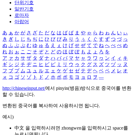
단위기호
일반기호
로마자
아랍어
あ
ぁ
か
が
さ
ざ
た
だ
な
は
ば
ぱ
ま
や
ゃ
ら
わ
ゎ
ん
い
ぃ
き
ぎ
し
じ
ち
ぢ
に
ひ
び
ぴ
み
り
う
ぅ
く
ぐ
す
ず
つ
づ
っ
ぬ
ふ
ぶ
ぷ
む
ゆ
ゅ
る
え
ぇ
け
げ
せ
ぜ
て
で
ね
へ
べ
ぺ
め
れ
お
ぉ
こ
ご
そ
ぞ
と
ど
の
ほ
ぼ
ぽ
も
よ
ょ
ろ
を
ア
ァ
カ
サ
ザ
タ
ダ
ナ
ハ
バ
パ
マ
ヤ
ャ
ラ
ワ
ヮ
ン
イ
ィ
キ
ギ
シ
ジ
チ
ヂ
ニ
ヒ
ビ
ピ
ミ
リ
ウ
ゥ
ク
グ
ス
ズ
ツ
ヅ
ッ
ヌ
フ
ブ
プ
ム
ユ
ュ
ル
エ
ェ
ケ
ゲ
セ
ゼ
テ
デ
ヘ
ベ
ペ
メ
レ
オ
ォ
コ
ゴ
ソ
ゾ
ト
ド
ノ
ホ
ボ
ポ
モ
ヨ
ョ
ロ
ヲ
―
http://chineseinput.net/
에서 pinyin(병음)방식으로 중국어를 변환
할 수 있습니다.
변환된 중국어를 복사하여 사용하시면 됩니다.
예시)
中文 을 입력하시려면
zhongwen
을 입력하시고 space를
누르시면됩니다.