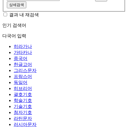
상세검색
결과 내 재검색
인기 검색어
다국어 입력
히라가나
가타카나
중국어
한글고어
그리스문자
프랑스어
독일어
히브리어
괄호기호
학술기호
기술기호
첨자기호
라틴문자
러시아문자