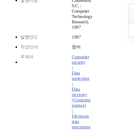
발행사항
Charleston,
S.C. :
Computer
Technology
Research,
1997
발행연도
1997
작성언어
영어
주제어
Computer
security
;
Data
protection
;
Data
recovery
(Computer
science)
;
Electronic
data
processing