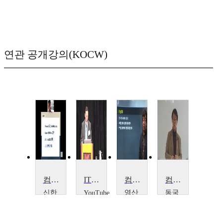
연관 공개강의(KOCW)
컴퓨터 보안
IT의 선지자 : Martin Roesch
컴퓨터활용
컴퓨터공학입문
신한
영산
동국
YouTube
Martin
대학
대학
대학
Roesch
교
교
교
이
엄
조