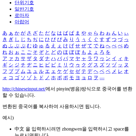
단위기호
일반기호
로마자
아랍어
あ
ぁ
か
が
さ
ざ
た
だ
な
は
ば
ぱ
ま
や
ゃ
ら
わ
ゎ
ん
い
ぃ
き
ぎ
し
じ
ち
ぢ
に
ひ
び
ぴ
み
り
う
ぅ
く
ぐ
す
ず
つ
づ
っ
ぬ
ふ
ぶ
ぷ
む
ゆ
ゅ
る
え
ぇ
け
げ
せ
ぜ
て
で
ね
へ
べ
ぺ
め
れ
お
ぉ
こ
ご
そ
ぞ
と
ど
の
ほ
ぼ
ぽ
も
よ
ょ
ろ
を
ア
ァ
カ
サ
ザ
タ
ダ
ナ
ハ
バ
パ
マ
ヤ
ャ
ラ
ワ
ヮ
ン
イ
ィ
キ
ギ
シ
ジ
チ
ヂ
ニ
ヒ
ビ
ピ
ミ
リ
ウ
ゥ
ク
グ
ス
ズ
ツ
ヅ
ッ
ヌ
フ
ブ
プ
ム
ユ
ュ
ル
エ
ェ
ケ
ゲ
セ
ゼ
テ
デ
ヘ
ベ
ペ
メ
レ
オ
ォ
コ
ゴ
ソ
ゾ
ト
ド
ノ
ホ
ボ
ポ
モ
ヨ
ョ
ロ
ヲ
―
http://chineseinput.net/
에서 pinyin(병음)방식으로 중국어를 변환
할 수 있습니다.
변환된 중국어를 복사하여 사용하시면 됩니다.
예시)
中文 을 입력하시려면
zhongwen
을 입력하시고 space를
누르시면됩니다.