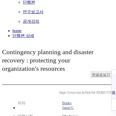
단행본
연구보고서
공개강의
home
단행본 상세
Contingency planning and disaster
recovery : protecting your
organization's resources
한글로보기
료
https://www.riss.kr/link?id=M2867178
저자
Butler,
Janet G