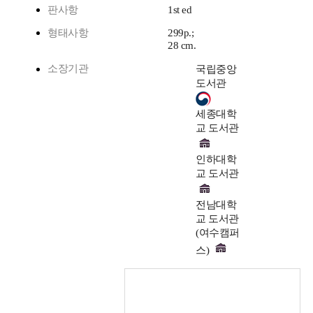
판사항
1st ed
형태사항
299p.;
28 cm.
소장기관
국립중앙
도서관
세종대학
교 도서관
인하대학
교 도서관
전남대학
교 도서관
(여수캠퍼
스)