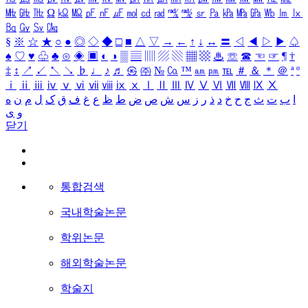
㎒
㎓
㎔
Ω
㏀
㏁
㎊
㎋
㎌
㏖
㏅
㎭
㎮
㎯
㏛
㎩
㎪
㎫
㎬
㏝
㏐
㏓
㏃
㏉
㏜
㏆
§
※
☆
★
○
●
◎
◇
◆
□
■
△
▽
→
←
↑
↓
↔
〓
◁
◀
▷
▶
♤
♠
♡
♥
♧
♣
⊙
◈
▣
◐
◑
▒
▤
▥
▨
▧
▦
▩
♨
☏
☎
☜
☞
¶
†
‡
↕
↗
↙
↖
↘
♭
♩
♪
♬
㉿
㈜
№
㏇
™
㏂
㏘
℡
＃
＆
＊
＠
ª
º
ⅰ
ⅱ
ⅲ
ⅳ
ⅴ
ⅵ
ⅶ
ⅷ
ⅸ
ⅹ
Ⅰ
Ⅱ
Ⅲ
Ⅳ
Ⅴ
Ⅵ
Ⅶ
Ⅷ
Ⅸ
Ⅹ
ا
ب
ت
ث
ج
ح
خ
د
ذ
ر
ز
س
ش
ص
ض
ط
ظ
ع
غ
ف
ق
ک
ل
م
ن
ه
و
ی
닫기
통합검색
국내학술논문
학위논문
해외학술논문
학술지