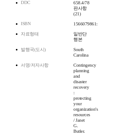
DDC
658.4/78
판사항
(21)
ISBN
1566079861:
자료형태
일반단
행본
발행국(도시)
South
Carolina
서명/저자사항
Contingency
planning
and
disaster
recovery
:
protecting
your
organization's
resources
/ Janet
G.
Butler.