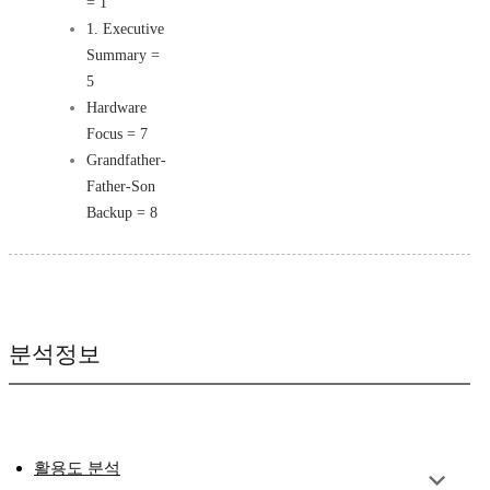
= 1
1. Executive
Summary =
5
Hardware
Focus = 7
Grandfather-
Father-Son
Backup = 8
분석정보
활용도 분석