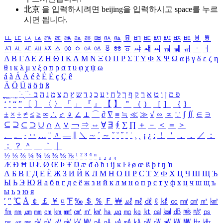
北京 을 입력하시려면
beijing
을 입력하시고 space를 누르
시면 됩니다.
ㅥ
ㅦ
ㅧ
ㅨ
ㅩ
ㅪ
ㅫ
ㅬ
ㅭ
ㅮ
ㅯ
ㅰ
ㅱ
ㅲ
ㅳ
ㅴ
ㅵ
ㅶ
ㅷ
ㅸ
ㅹ
ㅺ
ㅻ
ㅼ
ㅽ
ㅾ
ㅿ
ㆀ
ㆁ
ㆂ
ㆃ
ㆄ
ㆅ
ㆆ
ㆇ
ㆈ
ㆉ
ㆊ
ㆋ
ㆌ
ㆍ
ㆎ
Α
Β
Γ
Δ
Ε
Ζ
Η
Θ
Ι
Κ
Λ
Μ
Ν
Ξ
Ο
Π
Ρ
Σ
Τ
Υ
Φ
Χ
Ψ
Ω
α
β
γ
δ
ε
ζ
η
θ
ι
κ
λ
μ
ν
ξ
ο
π
ρ
σ
τ
υ
φ
χ
ψ
ω
á
à
Á
À
é
è
É
È
ç
Ç
ê
Ä
Ö
Ü
ä
ö
ü
ß
ְ
ֳ
ֲ
ֱ
ָ
ַ
ֵ
ֶ
ִ
ֹ
ּ
ֻ
ׂ
ׁ
ּ
ב
ה
נ
מ
צ
ת
ץ
ש
ד
ג
כ
ע
י
ח
ל
ך
ף
ק
ר
א
ט
ו
ן
ם
פ
‘
’
“
”
〔
〕
〈
〉
「
」
『
』
【
】
＂
（
）
［
］
｛
｝
±
×
÷
≠
≤
≥
∞
∴
♂
♀
∠
⊥
⌒
∂
∇
≡
≒
≪
≫
√
∽
∝
∵
∫
∬
∈
∋
⊆
⊇
⊂
⊃
∪
∩
∧
∨
￢
⇒
⇔
∀
∃
∮
∑
∏
＋
－
＜
＝
＞
、
。
·
‥
…
¨
〃
―
∥
＼
∼
´
～
ˇ
˘
˝
˚
˙
¸
˛
¡
¿
ː
！
＇
，
．
／
：
；
？
＾
＿
｀
｜
½
⅓
⅔
¼
¾
⅛
⅜
⅝
⅞
¹
²
³
⁴
ⁿ
₁
₂
₃
₄
Æ
Ð
Ħ
Ĳ
Ł
Ø
Œ
Þ
Ŧ
Ŋ
æ
đ
ð
ħ
ı
ĳ
ĸ
ŀ
ł
ø
œ
ß
þ
ŧ
ŋ
ŉ
А
Б
В
Г
Д
Е
Ё
Ж
З
И
Й
К
Л
М
Н
О
П
Р
С
Т
У
Ф
Х
Ц
Ч
Ш
Щ
Ъ
Ы
Ь
Э
Ю
Я
а
б
в
г
д
е
ё
ж
з
и
й
к
л
м
н
о
п
р
с
т
у
ф
х
ц
ч
ш
щ
ъ
ы
ь
э
ю
я
′
″
℃
Å
￠
￡
￥
¤
℉
‰
＄
％
Ｆ
￦
㎕
㎖
㎗
ℓ
㎘
㏄
㎣
㎤
㎥
㎦
㎙
㎚
㎛
㎜
㎝
㎞
㎟
㎠
㎡
㎢
㏊
㎍
㎎
㎏
㏏
㎈
㎉
㏈
㎧
㎨
㎰
㎱
㎲
㎳
㎴
㎵
㎶
㎷
㎸
㎹
㎀
㎁
㎂
㎃
㎄
㎺
㎻
㎽
㎾
㎿
㎐
㎑